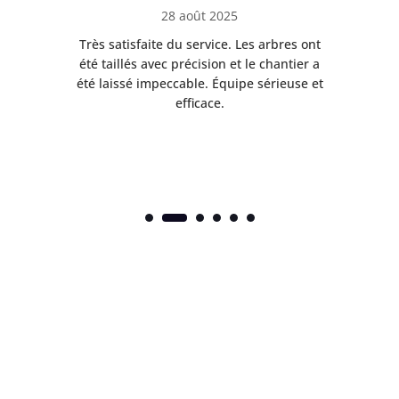
28 août 2025
Très satisfaite du service. Les arbres ont
E
s
été taillés avec précision et le chantier a
l
et
été laissé impeccable. Équipe sérieuse et
e
efficace.