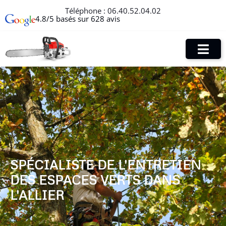
Téléphone :
06.40.52.04.02
4.8/5 basés sur 628 avis
SPÉCIALISTE DE L'ENTRETIEN
DES ESPACES VERTS DANS
L'ALLIER