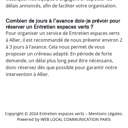
délais annoncés, afin de faciliter votre organisation.
Combien de jours à l’avance dois-je prévoir pour
réserver un Entretien espaces verts ?
Pour organiser un service de Entretien espaces verts
à Allier, il est recommandé de nous prévenir environ 2
à 3 jours à l’avance. Cela nous permet de vous
proposer un créneau adapté. En période de forte
demande, un délai plus long peut être nécessaire,
donc réservez dès que possible pour garantir notre
intervention à Allier.
Yzeure (03400)
,
Yzeure (03400)
,
Yzeure (03400)
,
Yzeure (03400)
,
Copyright © 2024 Entretien espaces verts –
Mentions Légales
.
Yzeure (03400)
,
Yzeure (03400)
,
Yzeure (03400)
,
Yzeure (03400)
,
Powered by WEB LOCAL COMMUNICATION PARIS
Yzeure (03400)
,
Ygrande (03160)
,
Ygrande (03160)
,
Ygrande