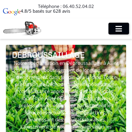
Téléphone :
06.40.52.04.02
4.8/5 basés sur 628 avis
DÉBROUSSAILLAGE
Notre spécialisation en Débroussaillage à Allier
constitue le aboutissement de longues années
d’engagement dans le soin des jardins. Toute
prestation de Débroussaillage repose sur une
connaissance approfondie des spécificités
locales de Allier et de ses alentours. Nos
professionnels maîtrisent parfaitement les
procédés actuels d’abattage arbres,
garantissant des résultats durables.
L’ajustement de nos techniques selon les