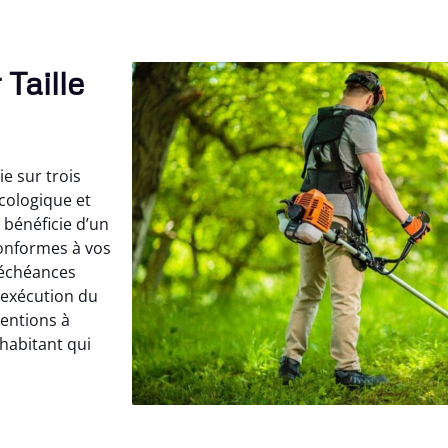
Taille
e sur trois
cologique et
 bénéficie d’un
onformes à vos
 échéances
’exécution du
ventions à
 habitant qui