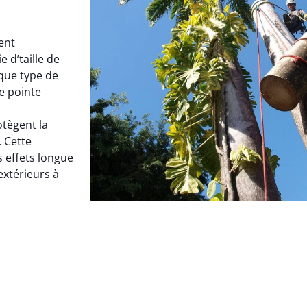
ent
 d’taille de
que type de
de pointe
s
tègent la
. Cette
s effets longue
xtérieurs à