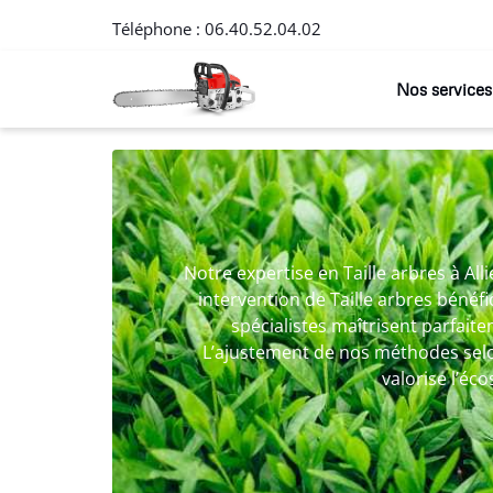
Téléphone :
06.40.52.04.02
Nos services
Notre expertise en Taille arbres à Al
intervention de Taille arbres bénéfi
spécialistes maîtrisent parfai
L’ajustement de nos méthodes selo
valorise l’éc