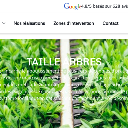
4.8/5 basés sur 628 avi
Nos réalisations
Zones d’intervention
Contact
TAILLE ARBRES
lier incarne le aboutissement de plusieurs décennies d’prat
cie de une maîtrise complète des caractéristiques territorial
tement les méthodes contemporaines d’dessouchage arbres, 
n les exigences de chaque espace à Allier nous permet de 
osystème local tout en satisfaisant parfaitement à vos besoin