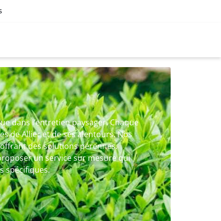
s
ique dans l’entretien paysager. Chaque
es de Allier et de ses alentours. Nos
offrant des solutions pérennes.
proposer un service sur mesure qui
s spécifiques.