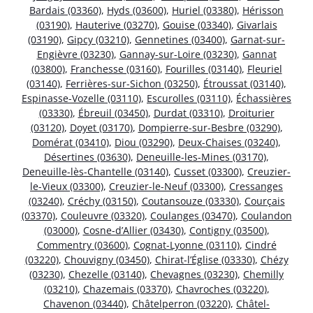
Bardais (03360)
,
Hyds (03600)
,
Huriel (03380)
,
Hérisson
(03190)
,
Hauterive (03270)
,
Gouise (03340)
,
Givarlais
(03190)
,
Gipcy (03210)
,
Gennetines (03400)
,
Garnat-sur-
Engièvre (03230)
,
Gannay-sur-Loire (03230)
,
Gannat
(03800)
,
Franchesse (03160)
,
Fourilles (03140)
,
Fleuriel
(03140)
,
Ferrières-sur-Sichon (03250)
,
Étroussat (03140)
,
Espinasse-Vozelle (03110)
,
Escurolles (03110)
,
Échassières
(03330)
,
Ébreuil (03450)
,
Durdat (03310)
,
Droiturier
(03120)
,
Doyet (03170)
,
Dompierre-sur-Besbre (03290)
,
Domérat (03410)
,
Diou (03290)
,
Deux-Chaises (03240)
,
Désertines (03630)
,
Deneuille-les-Mines (03170)
,
Deneuille-lès-Chantelle (03140)
,
Cusset (03300)
,
Creuzier-
le-Vieux (03300)
,
Creuzier-le-Neuf (03300)
,
Cressanges
(03240)
,
Créchy (03150)
,
Coutansouze (03330)
,
Courçais
(03370)
,
Couleuvre (03320)
,
Coulanges (03470)
,
Coulandon
(03000)
,
Cosne-d’Allier (03430)
,
Contigny (03500)
,
Commentry (03600)
,
Cognat-Lyonne (03110)
,
Cindré
(03220)
,
Chouvigny (03450)
,
Chirat-l’Église (03330)
,
Chézy
(03230)
,
Chezelle (03140)
,
Chevagnes (03230)
,
Chemilly
(03210)
,
Chazemais (03370)
,
Chavroches (03220)
,
Chavenon (03440)
,
Châtelperron (03220)
,
Châtel-