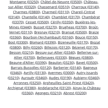
Montagne (03250)
,
Châtel-de-Neuvre (03500)
,
Château-
sur-Allier (03320)
,
Chassenard (03510)
,
Charroux (03140)
,
Charmes (03800)
,
Charmeil (03110)
,
Chareil-Cintrat
(03140)
,
Chantelle (03140)
,
Chamblet (03170)
,
Chambérat
(03370)
,
Cesset (03500)
,
Cérilly (03350)
,
Buxières-les-
Mines (03440)
,
Busset (03270)
,
Brugheas (03700)
,
Broût-
Vernet (03110)
,
Bresnay (03210)
,
Bransat (03500)
,
Braize
(03360)
,
Bourbon-l’Archambault (03160)
,
Bouce (03150)
,
Bost (03300)
,
Blomard (03390)
,
Bizeneuille (03170)
,
Biozat
(03800)
,
Billy (03260)
,
Billezois (03120)
,
Bézenet (03170)
,
Besson (03210)
,
Bessay-sur-Allier (03340)
,
Bellerive-sur-
Allier (03700)
,
Bellenaves (03330)
,
Bègues (03800)
,
Beaune-d’Allier (03390)
,
Beaulon (03230)
,
Bayet (03500)
,
Barrais-Bussolles (03120)
,
Barberier (03140)
,
Bagneux
(03460)
,
Avrilly (03130)
,
Avermes (03000)
,
Autry-Issards
(03210)
,
Aurouër (03460)
,
Audes (03190)
,
Aubigny (03460)
,
Arronnes (03250)
,
Arpheuilles-Saint-Priest (03420)
,
Archignat (03380)
,
Andelaroche (03120)
,
Ainay-le-Château
(03360)
,
Agonges (03210)
,
Abrest (03200)