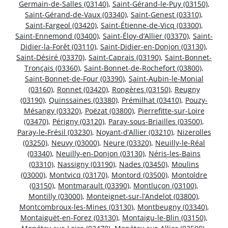
Germain-de-Salles (03140)
,
Saint-Gérand-le-Puy (03150)
,
Saint-Gérand-de-Vaux (03340)
,
Saint-Genest (03310)
,
Saint-Fargeol (03420)
,
Saint-Étienne-de-Vicq (03300)
,
Saint-Ennemond (03400)
,
Saint-Éloy-d’Allier (03370)
,
Saint-
Didier-la-Forêt (03110)
,
Saint-Didier-en-Donjon (03130)
,
Saint-Désiré (03370)
,
Saint-Caprais (03190)
,
Saint-Bonnet-
Tronçais (03360)
,
Saint-Bonnet-de-Rochefort (03800)
,
Saint-Bonnet-de-Four (03390)
,
Saint-Aubin-le-Monial
(03160)
,
Ronnet (03420)
,
Rongères (03150)
,
Reugny
(03190)
,
Quinssaines (03380)
,
Prémilhat (03410)
,
Pouzy-
Mésangy (03320)
,
Poëzat (03800)
,
Pierrefitte-sur-Loire
(03470)
,
Périgny (03120)
,
Paray-sous-Briailles (03500)
,
Paray-le-Frésil (03230)
,
Noyant-d’Allier (03210)
,
Nizerolles
(03250)
,
Neuvy (03000)
,
Neure (03320)
,
Neuilly-le-Réal
(03340)
,
Neuilly-en-Donjon (03130)
,
Néris-les-Bains
(03310)
,
Nassigny (03190)
,
Nades (03450)
,
Moulins
(03000)
,
Montvicq (03170)
,
Montord (03500)
,
Montoldre
(03150)
,
Montmarault (03390)
,
Montluçon (03100)
,
Montilly (03000)
,
Monteignet-sur-l’Andelot (03800)
,
Montcombroux-les-Mines (03130)
,
Montbeugny (03340)
,
Montaiguët-en-Forez (03130)
,
Montaigu-le-Blin (03150)
,