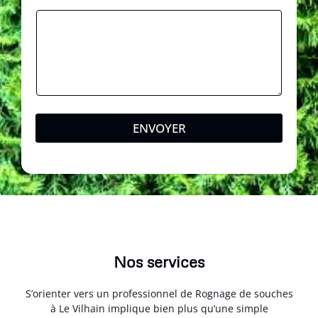
s
a
g
e
ENVOYER
Nos services
S’orienter vers un professionnel de Rognage de souches
à Le Vilhain implique bien plus qu’une simple