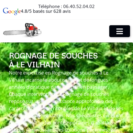
Téléphone :
06.40.52.04.02
4.8/5 basés sur 628 avis
ROGNAGE DE SOUCHES
À LE VILHAIN
Notre expertise en Rognage de souches à Le
Vilhain incarne le aboutissement de longues
années d’pratique dans l’entretien paysager.
Chaque intervention de Rognage de souches
repose sur une connaissance approfondie des
caractéristiques territoriales de Le Vilhain et de ses
communes avoisinantes. Nos spécialistes excellent
dans les méthodes contemporaines d’abattage
arbres, garantissant des solutions pérennes. La