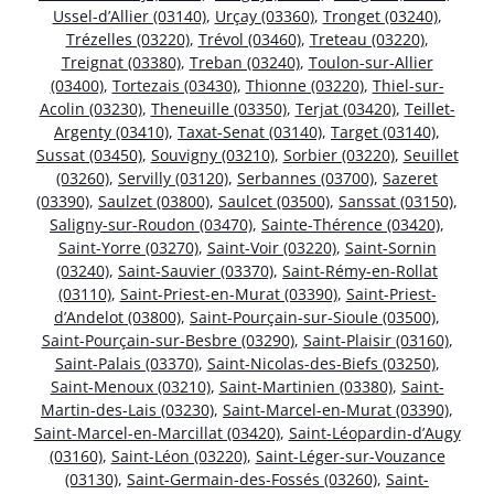
Ussel-d’Allier (03140)
,
Urçay (03360)
,
Tronget (03240)
,
Trézelles (03220)
,
Trévol (03460)
,
Treteau (03220)
,
Treignat (03380)
,
Treban (03240)
,
Toulon-sur-Allier
(03400)
,
Tortezais (03430)
,
Thionne (03220)
,
Thiel-sur-
Acolin (03230)
,
Theneuille (03350)
,
Terjat (03420)
,
Teillet-
Argenty (03410)
,
Taxat-Senat (03140)
,
Target (03140)
,
Sussat (03450)
,
Souvigny (03210)
,
Sorbier (03220)
,
Seuillet
(03260)
,
Servilly (03120)
,
Serbannes (03700)
,
Sazeret
(03390)
,
Saulzet (03800)
,
Saulcet (03500)
,
Sanssat (03150)
,
Saligny-sur-Roudon (03470)
,
Sainte-Thérence (03420)
,
Saint-Yorre (03270)
,
Saint-Voir (03220)
,
Saint-Sornin
(03240)
,
Saint-Sauvier (03370)
,
Saint-Rémy-en-Rollat
(03110)
,
Saint-Priest-en-Murat (03390)
,
Saint-Priest-
d’Andelot (03800)
,
Saint-Pourçain-sur-Sioule (03500)
,
Saint-Pourçain-sur-Besbre (03290)
,
Saint-Plaisir (03160)
,
Saint-Palais (03370)
,
Saint-Nicolas-des-Biefs (03250)
,
Saint-Menoux (03210)
,
Saint-Martinien (03380)
,
Saint-
Martin-des-Lais (03230)
,
Saint-Marcel-en-Murat (03390)
,
Saint-Marcel-en-Marcillat (03420)
,
Saint-Léopardin-d’Augy
(03160)
,
Saint-Léon (03220)
,
Saint-Léger-sur-Vouzance
(03130)
,
Saint-Germain-des-Fossés (03260)
,
Saint-