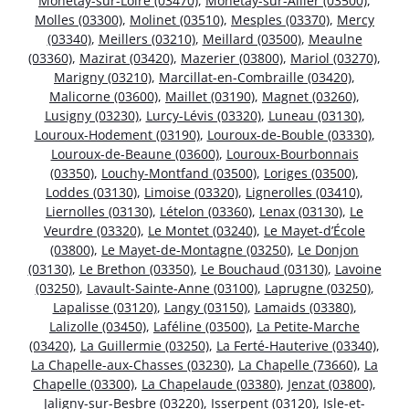
Monétay-sur-Loire (03470)
,
Monétay-sur-Allier (03500)
,
Molles (03300)
,
Molinet (03510)
,
Mesples (03370)
,
Mercy
(03340)
,
Meillers (03210)
,
Meillard (03500)
,
Meaulne
(03360)
,
Mazirat (03420)
,
Mazerier (03800)
,
Mariol (03270)
,
Marigny (03210)
,
Marcillat-en-Combraille (03420)
,
Malicorne (03600)
,
Maillet (03190)
,
Magnet (03260)
,
Lusigny (03230)
,
Lurcy-Lévis (03320)
,
Luneau (03130)
,
Louroux-Hodement (03190)
,
Louroux-de-Bouble (03330)
,
Louroux-de-Beaune (03600)
,
Louroux-Bourbonnais
(03350)
,
Louchy-Montfand (03500)
,
Loriges (03500)
,
Loddes (03130)
,
Limoise (03320)
,
Lignerolles (03410)
,
Liernolles (03130)
,
Lételon (03360)
,
Lenax (03130)
,
Le
Veurdre (03320)
,
Le Montet (03240)
,
Le Mayet-d’École
(03800)
,
Le Mayet-de-Montagne (03250)
,
Le Donjon
(03130)
,
Le Brethon (03350)
,
Le Bouchaud (03130)
,
Lavoine
(03250)
,
Lavault-Sainte-Anne (03100)
,
Laprugne (03250)
,
Lapalisse (03120)
,
Langy (03150)
,
Lamaids (03380)
,
Lalizolle (03450)
,
Laféline (03500)
,
La Petite-Marche
(03420)
,
La Guillermie (03250)
,
La Ferté-Hauterive (03340)
,
La Chapelle-aux-Chasses (03230)
,
La Chapelle (73660)
,
La
Chapelle (03300)
,
La Chapelaude (03380)
,
Jenzat (03800)
,
Jaligny-sur-Besbre (03220)
,
Isserpent (03120)
,
Isle-et-