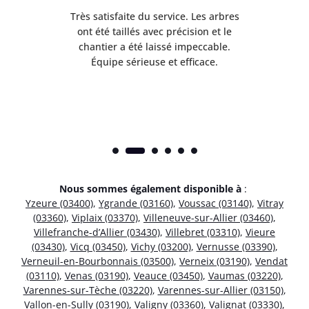
Très satisfaite du service. Les arbres
E
 mes
ont été taillés avec précision et le
dan
risé
chantier a été laissé impeccable.
donn
Équipe sérieuse et efficace.
Nous sommes également disponible à
:
Yzeure (03400)
,
Ygrande (03160)
,
Voussac (03140)
,
Vitray
(03360)
,
Viplaix (03370)
,
Villeneuve-sur-Allier (03460)
,
Villefranche-d’Allier (03430)
,
Villebret (03310)
,
Vieure
(03430)
,
Vicq (03450)
,
Vichy (03200)
,
Vernusse (03390)
,
Verneuil-en-Bourbonnais (03500)
,
Verneix (03190)
,
Vendat
(03110)
,
Venas (03190)
,
Veauce (03450)
,
Vaumas (03220)
,
Varennes-sur-Tèche (03220)
,
Varennes-sur-Allier (03150)
,
Vallon-en-Sully (03190)
,
Valigny (03360)
,
Valignat (03330)
,