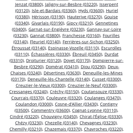
Jenzat (03800)
,
Jaligny-sur-Besbre (03220)
,
Isserpent
(03120)
,
Isle-et-Bardais (03360)
,
Hyds (03600)
,
Huriel
(03380)
,
Hérisson (03190)
,
Hauterive (03270)
,
Gouise
(03340)
,
Givarlais (03190)
,
Gipcy (03210)
,
Gennetines
(03400)
,
Garnat-sur-Engièvre (03230)
,
Gannay-sur-Loire
(03230)
,
Gannat (03800)
,
Franchesse (03160)
,
Fourilles
(03140)
,
Fleuriel (03140)
,
Ferrières-sur-Sichon (03250)
,
Étroussat (03140)
,
Espinasse-Vozelle (03110)
,
Escurolles
(03110)
,
Échassières (03330)
,
Ébreuil (03450)
,
Durdat
(03310)
,
Droiturier (03120)
,
Doyet (03170)
,
Dompierre-sur-
Besbre (03290)
,
Domérat (03410)
,
Diou (03290)
,
Deux-
Chaises (03240)
,
Désertines (03630)
,
Deneuille-les-Mines
(03170)
,
Deneuille-lès-Chantelle (03140)
,
Cusset (03300)
,
Creuzier-le-Vieux (03300)
,
Creuzier-le-Neuf (03300)
,
Cressanges (03240)
,
Créchy (03150)
,
Coutansouze (03330)
,
Courçais (03370)
,
Couleuvre (03320)
,
Coulanges (03470)
,
Coulandon (03000)
,
Cosne-d’Allier (03430)
,
Contigny
(03500)
,
Commentry (03600)
,
Cognat-Lyonne (03110)
,
Cindré (03220)
,
Chouvigny (03450)
,
Chirat-l’Église (03330)
,
Chézy (03230)
,
Chezelle (03140)
,
Chevagnes (03230)
,
Chemilly (03210)
,
Chazemais (03370)
,
Chavroches (03220)
,