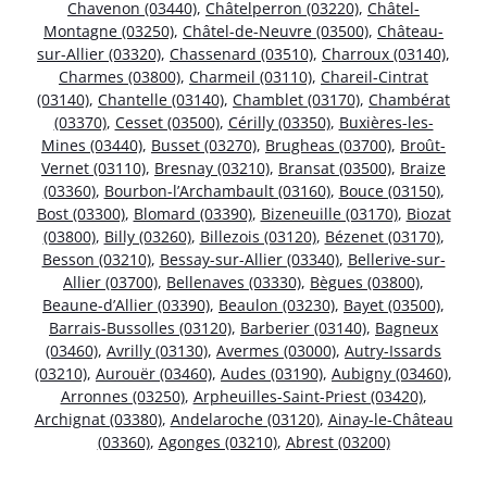
Chavenon (03440)
,
Châtelperron (03220)
,
Châtel-
Montagne (03250)
,
Châtel-de-Neuvre (03500)
,
Château-
sur-Allier (03320)
,
Chassenard (03510)
,
Charroux (03140)
,
Charmes (03800)
,
Charmeil (03110)
,
Chareil-Cintrat
(03140)
,
Chantelle (03140)
,
Chamblet (03170)
,
Chambérat
(03370)
,
Cesset (03500)
,
Cérilly (03350)
,
Buxières-les-
Mines (03440)
,
Busset (03270)
,
Brugheas (03700)
,
Broût-
Vernet (03110)
,
Bresnay (03210)
,
Bransat (03500)
,
Braize
(03360)
,
Bourbon-l’Archambault (03160)
,
Bouce (03150)
,
Bost (03300)
,
Blomard (03390)
,
Bizeneuille (03170)
,
Biozat
(03800)
,
Billy (03260)
,
Billezois (03120)
,
Bézenet (03170)
,
Besson (03210)
,
Bessay-sur-Allier (03340)
,
Bellerive-sur-
Allier (03700)
,
Bellenaves (03330)
,
Bègues (03800)
,
Beaune-d’Allier (03390)
,
Beaulon (03230)
,
Bayet (03500)
,
Barrais-Bussolles (03120)
,
Barberier (03140)
,
Bagneux
(03460)
,
Avrilly (03130)
,
Avermes (03000)
,
Autry-Issards
(03210)
,
Aurouër (03460)
,
Audes (03190)
,
Aubigny (03460)
,
Arronnes (03250)
,
Arpheuilles-Saint-Priest (03420)
,
Archignat (03380)
,
Andelaroche (03120)
,
Ainay-le-Château
(03360)
,
Agonges (03210)
,
Abrest (03200)