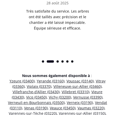
28 août 2025
Très satisfaite du service. Les arbres
E
 mes
ont été taillés avec précision et le
dan
risé
chantier a été laissé impeccable.
donn
Équipe sérieuse et efficace.
Nous sommes également disponible à
:
Yzeure (03400)
,
Ygrande (03160)
,
Voussac (03140)
,
Vitray
(03360)
,
Viplaix (03370)
,
Villeneuve-sur-Allier (03460)
,
Villefranche-d’Allier (03430)
,
Villebret (03310)
,
Vieure
(03430)
,
Vicq (03450)
,
Vichy (03200)
,
Vernusse (03390)
,
Verneuil-en-Bourbonnais (03500)
,
Verneix (03190)
,
Vendat
(03110)
,
Venas (03190)
,
Veauce (03450)
,
Vaumas (03220)
,
Varennes-sur-Tèche (03220)
,
Varennes-sur-Allier (03150)
,