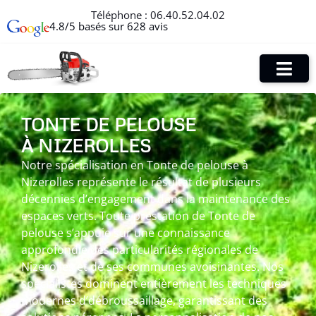
Téléphone :
06.40.52.04.02
4.8/5 basés sur 628 avis
TONTE DE PELOUSE
À NIZEROLLES
Notre spécialisation en Tonte de pelouse à
Nizerolles représente le résultat de plusieurs
décennies d’engagement dans la maintenance des
espaces verts. Toute prestation de Tonte de
pelouse s’appuie sur une connaissance
approfondie des particularités régionales de
Nizerolles et de ses communes avoisinantes. Nos
spécialistes dominent entièrement les techniques
modernes d’débroussaillage, garantissant des