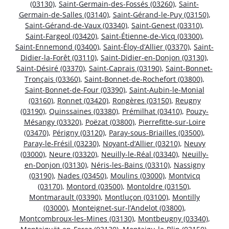
(03130)
,
Saint-Germain-des-Fossés (03260)
,
Saint-
Germain-de-Salles (03140)
,
Saint-Gérand-le-Puy (03150)
,
Saint-Gérand-de-Vaux (03340)
,
Saint-Genest (03310)
,
Saint-Fargeol (03420)
,
Saint-Étienne-de-Vicq (03300)
,
Saint-Ennemond (03400)
,
Saint-Éloy-d’Allier (03370)
,
Saint-
Didier-la-Forêt (03110)
,
Saint-Didier-en-Donjon (03130)
,
Saint-Désiré (03370)
,
Saint-Caprais (03190)
,
Saint-Bonnet-
Tronçais (03360)
,
Saint-Bonnet-de-Rochefort (03800)
,
Saint-Bonnet-de-Four (03390)
,
Saint-Aubin-le-Monial
(03160)
,
Ronnet (03420)
,
Rongères (03150)
,
Reugny
(03190)
,
Quinssaines (03380)
,
Prémilhat (03410)
,
Pouzy-
Mésangy (03320)
,
Poëzat (03800)
,
Pierrefitte-sur-Loire
(03470)
,
Périgny (03120)
,
Paray-sous-Briailles (03500)
,
Paray-le-Frésil (03230)
,
Noyant-d’Allier (03210)
,
Neuvy
(03000)
,
Neure (03320)
,
Neuilly-le-Réal (03340)
,
Neuilly-
en-Donjon (03130)
,
Néris-les-Bains (03310)
,
Nassigny
(03190)
,
Nades (03450)
,
Moulins (03000)
,
Montvicq
(03170)
,
Montord (03500)
,
Montoldre (03150)
,
Montmarault (03390)
,
Montluçon (03100)
,
Montilly
(03000)
,
Monteignet-sur-l’Andelot (03800)
,
Montcombroux-les-Mines (03130)
,
Montbeugny (03340)
,