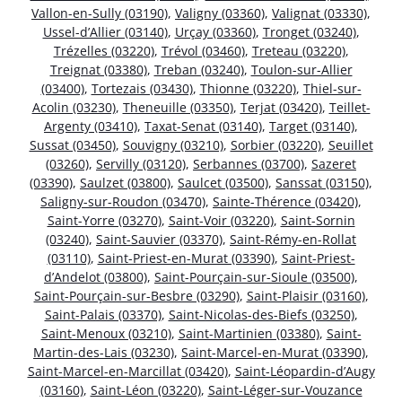
Vallon-en-Sully (03190)
,
Valigny (03360)
,
Valignat (03330)
,
Ussel-d’Allier (03140)
,
Urçay (03360)
,
Tronget (03240)
,
Trézelles (03220)
,
Trévol (03460)
,
Treteau (03220)
,
Treignat (03380)
,
Treban (03240)
,
Toulon-sur-Allier
(03400)
,
Tortezais (03430)
,
Thionne (03220)
,
Thiel-sur-
Acolin (03230)
,
Theneuille (03350)
,
Terjat (03420)
,
Teillet-
Argenty (03410)
,
Taxat-Senat (03140)
,
Target (03140)
,
Sussat (03450)
,
Souvigny (03210)
,
Sorbier (03220)
,
Seuillet
(03260)
,
Servilly (03120)
,
Serbannes (03700)
,
Sazeret
(03390)
,
Saulzet (03800)
,
Saulcet (03500)
,
Sanssat (03150)
,
Saligny-sur-Roudon (03470)
,
Sainte-Thérence (03420)
,
Saint-Yorre (03270)
,
Saint-Voir (03220)
,
Saint-Sornin
(03240)
,
Saint-Sauvier (03370)
,
Saint-Rémy-en-Rollat
(03110)
,
Saint-Priest-en-Murat (03390)
,
Saint-Priest-
d’Andelot (03800)
,
Saint-Pourçain-sur-Sioule (03500)
,
Saint-Pourçain-sur-Besbre (03290)
,
Saint-Plaisir (03160)
,
Saint-Palais (03370)
,
Saint-Nicolas-des-Biefs (03250)
,
Saint-Menoux (03210)
,
Saint-Martinien (03380)
,
Saint-
Martin-des-Lais (03230)
,
Saint-Marcel-en-Murat (03390)
,
Saint-Marcel-en-Marcillat (03420)
,
Saint-Léopardin-d’Augy
(03160)
,
Saint-Léon (03220)
,
Saint-Léger-sur-Vouzance