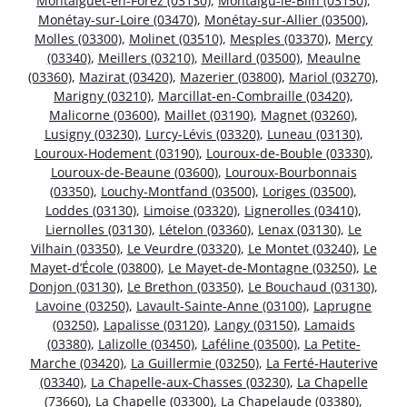
Montaiguët-en-Forez (03130)
,
Montaigu-le-Blin (03150)
,
Monétay-sur-Loire (03470)
,
Monétay-sur-Allier (03500)
,
Molles (03300)
,
Molinet (03510)
,
Mesples (03370)
,
Mercy
(03340)
,
Meillers (03210)
,
Meillard (03500)
,
Meaulne
(03360)
,
Mazirat (03420)
,
Mazerier (03800)
,
Mariol (03270)
,
Marigny (03210)
,
Marcillat-en-Combraille (03420)
,
Malicorne (03600)
,
Maillet (03190)
,
Magnet (03260)
,
Lusigny (03230)
,
Lurcy-Lévis (03320)
,
Luneau (03130)
,
Louroux-Hodement (03190)
,
Louroux-de-Bouble (03330)
,
Louroux-de-Beaune (03600)
,
Louroux-Bourbonnais
(03350)
,
Louchy-Montfand (03500)
,
Loriges (03500)
,
Loddes (03130)
,
Limoise (03320)
,
Lignerolles (03410)
,
Liernolles (03130)
,
Lételon (03360)
,
Lenax (03130)
,
Le
Vilhain (03350)
,
Le Veurdre (03320)
,
Le Montet (03240)
,
Le
Mayet-d’École (03800)
,
Le Mayet-de-Montagne (03250)
,
Le
Donjon (03130)
,
Le Brethon (03350)
,
Le Bouchaud (03130)
,
Lavoine (03250)
,
Lavault-Sainte-Anne (03100)
,
Laprugne
(03250)
,
Lapalisse (03120)
,
Langy (03150)
,
Lamaids
(03380)
,
Lalizolle (03450)
,
Laféline (03500)
,
La Petite-
Marche (03420)
,
La Guillermie (03250)
,
La Ferté-Hauterive
(03340)
,
La Chapelle-aux-Chasses (03230)
,
La Chapelle
(73660)
,
La Chapelle (03300)
,
La Chapelaude (03380)
,