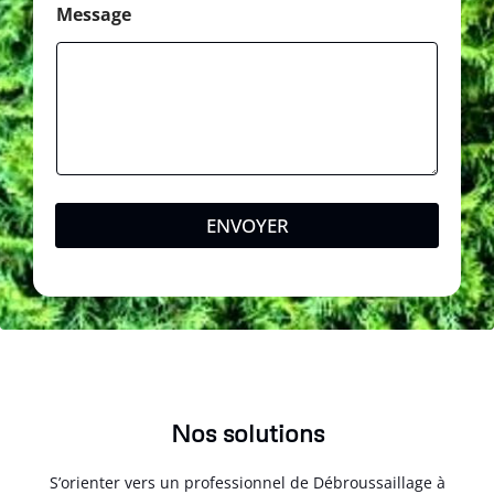
M
Message
e
s
s
a
g
e
ENVOYER
Nos solutions
S’orienter vers un professionnel de Débroussaillage à