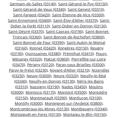
Germain-de-Salles (03140)
,
Saint-Gérand-le-Puy (03150)
,
Saint-Gérand-de-Vaux (03340)
,
Saint-Genest (03310)
,
Saint-Fargeol (03420)
,
Saint-Étienne-de-Vicq (03300)
,
Saint-Ennemond (03400)
,
Saint-Éloy-d’Allier (03370)
,
Saint-
Didier-la-Forêt (03110)
,
Saint-Didier-en-Donjon (03130)
,
Saint-Désiré (03370)
,
Saint-Caprais (03190)
,
Saint-Bonnet-
Tronçais (03360)
,
Saint-Bonnet-de-Rochefort (03800)
,
Saint-Bonnet-de-Four (03390)
,
Saint-Aubin-le-Monial
(03160)
,
Ronnet (03420)
,
Rongères (03150)
,
Reugny
(03190)
,
Quinssaines (03380)
,
Prémilhat (03410)
,
Pouzy-
Mésangy (03320)
,
Poëzat (03800)
,
Pierrefitte-sur-Loire
(03470)
,
Périgny (03120)
,
Paray-sous-Briailles (03500)
,
Paray-le-Frésil (03230)
,
Noyant-d’Allier (03210)
,
Nizerolles
(03250)
,
Neuvy (03000)
,
Neure (03320)
,
Neuilly-le-Réal
(03340)
,
Neuilly-en-Donjon (03130)
,
Néris-les-Bains
(03310)
,
Nassigny (03190)
,
Nades (03450)
,
Moulins
(03000)
,
Montvicq (03170)
,
Montord (03500)
,
Montoldre
(03150)
,
Montmarault (03390)
,
Montluçon (03100)
,
Montilly (03000)
,
Monteignet-sur-l’Andelot (03800)
,
Montcombroux-les-Mines (03130)
,
Montbeugny (03340)
,
Montaiguët-en-Forez (03130)
,
Montaigu-le-Blin (03150)
,