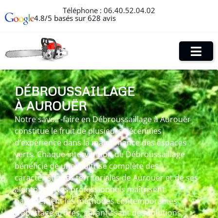
Téléphone :
06.40.52.04.02
4.8/5 basés sur 628 avis
DÉBROUSSAILLAGE
À AUROUËR
Notre savoir-faire en Débroussaillage à Aurouër
constitue le fruit de plusieurs décennies
d’expérience dans la maintenance des espaces
verts. Chaque intervention de Débroussaillage
bénéficie de une maîtrise complète des
caractéristiques territoriales de Aurouër et de ses
alentours. Nos professionnels maîtrisent
parfaitement les méthodes contemporaines
d’abattage arbres, garantissant des solutions