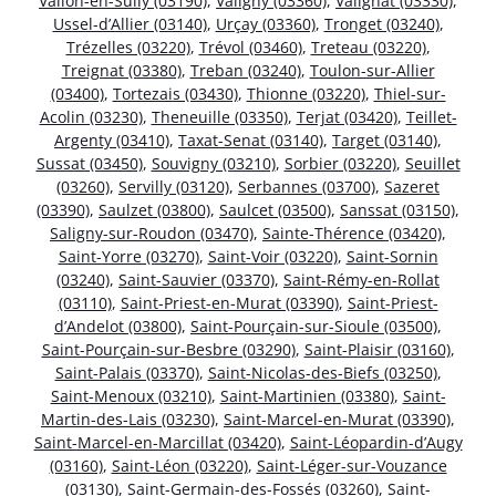
Vallon-en-Sully (03190)
,
Valigny (03360)
,
Valignat (03330)
,
Ussel-d’Allier (03140)
,
Urçay (03360)
,
Tronget (03240)
,
Trézelles (03220)
,
Trévol (03460)
,
Treteau (03220)
,
Treignat (03380)
,
Treban (03240)
,
Toulon-sur-Allier
(03400)
,
Tortezais (03430)
,
Thionne (03220)
,
Thiel-sur-
Acolin (03230)
,
Theneuille (03350)
,
Terjat (03420)
,
Teillet-
Argenty (03410)
,
Taxat-Senat (03140)
,
Target (03140)
,
Sussat (03450)
,
Souvigny (03210)
,
Sorbier (03220)
,
Seuillet
(03260)
,
Servilly (03120)
,
Serbannes (03700)
,
Sazeret
(03390)
,
Saulzet (03800)
,
Saulcet (03500)
,
Sanssat (03150)
,
Saligny-sur-Roudon (03470)
,
Sainte-Thérence (03420)
,
Saint-Yorre (03270)
,
Saint-Voir (03220)
,
Saint-Sornin
(03240)
,
Saint-Sauvier (03370)
,
Saint-Rémy-en-Rollat
(03110)
,
Saint-Priest-en-Murat (03390)
,
Saint-Priest-
d’Andelot (03800)
,
Saint-Pourçain-sur-Sioule (03500)
,
Saint-Pourçain-sur-Besbre (03290)
,
Saint-Plaisir (03160)
,
Saint-Palais (03370)
,
Saint-Nicolas-des-Biefs (03250)
,
Saint-Menoux (03210)
,
Saint-Martinien (03380)
,
Saint-
Martin-des-Lais (03230)
,
Saint-Marcel-en-Murat (03390)
,
Saint-Marcel-en-Marcillat (03420)
,
Saint-Léopardin-d’Augy
(03160)
,
Saint-Léon (03220)
,
Saint-Léger-sur-Vouzance
(03130)
,
Saint-Germain-des-Fossés (03260)
,
Saint-