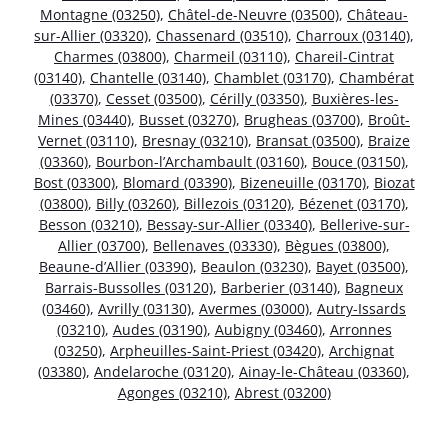
Montagne (03250)
,
Châtel-de-Neuvre (03500)
,
Château-
sur-Allier (03320)
,
Chassenard (03510)
,
Charroux (03140)
,
Charmes (03800)
,
Charmeil (03110)
,
Chareil-Cintrat
(03140)
,
Chantelle (03140)
,
Chamblet (03170)
,
Chambérat
(03370)
,
Cesset (03500)
,
Cérilly (03350)
,
Buxières-les-
Mines (03440)
,
Busset (03270)
,
Brugheas (03700)
,
Broût-
Vernet (03110)
,
Bresnay (03210)
,
Bransat (03500)
,
Braize
(03360)
,
Bourbon-l’Archambault (03160)
,
Bouce (03150)
,
Bost (03300)
,
Blomard (03390)
,
Bizeneuille (03170)
,
Biozat
(03800)
,
Billy (03260)
,
Billezois (03120)
,
Bézenet (03170)
,
Besson (03210)
,
Bessay-sur-Allier (03340)
,
Bellerive-sur-
Allier (03700)
,
Bellenaves (03330)
,
Bègues (03800)
,
Beaune-d’Allier (03390)
,
Beaulon (03230)
,
Bayet (03500)
,
Barrais-Bussolles (03120)
,
Barberier (03140)
,
Bagneux
(03460)
,
Avrilly (03130)
,
Avermes (03000)
,
Autry-Issards
(03210)
,
Audes (03190)
,
Aubigny (03460)
,
Arronnes
(03250)
,
Arpheuilles-Saint-Priest (03420)
,
Archignat
(03380)
,
Andelaroche (03120)
,
Ainay-le-Château (03360)
,
Agonges (03210)
,
Abrest (03200)