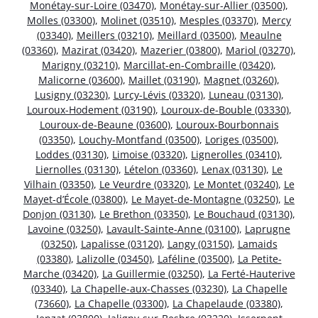
Monétay-sur-Loire (03470)
,
Monétay-sur-Allier (03500)
,
Molles (03300)
,
Molinet (03510)
,
Mesples (03370)
,
Mercy
(03340)
,
Meillers (03210)
,
Meillard (03500)
,
Meaulne
(03360)
,
Mazirat (03420)
,
Mazerier (03800)
,
Mariol (03270)
,
Marigny (03210)
,
Marcillat-en-Combraille (03420)
,
Malicorne (03600)
,
Maillet (03190)
,
Magnet (03260)
,
Lusigny (03230)
,
Lurcy-Lévis (03320)
,
Luneau (03130)
,
Louroux-Hodement (03190)
,
Louroux-de-Bouble (03330)
,
Louroux-de-Beaune (03600)
,
Louroux-Bourbonnais
(03350)
,
Louchy-Montfand (03500)
,
Loriges (03500)
,
Loddes (03130)
,
Limoise (03320)
,
Lignerolles (03410)
,
Liernolles (03130)
,
Lételon (03360)
,
Lenax (03130)
,
Le
Vilhain (03350)
,
Le Veurdre (03320)
,
Le Montet (03240)
,
Le
Mayet-d’École (03800)
,
Le Mayet-de-Montagne (03250)
,
Le
Donjon (03130)
,
Le Brethon (03350)
,
Le Bouchaud (03130)
,
Lavoine (03250)
,
Lavault-Sainte-Anne (03100)
,
Laprugne
(03250)
,
Lapalisse (03120)
,
Langy (03150)
,
Lamaids
(03380)
,
Lalizolle (03450)
,
Laféline (03500)
,
La Petite-
Marche (03420)
,
La Guillermie (03250)
,
La Ferté-Hauterive
(03340)
,
La Chapelle-aux-Chasses (03230)
,
La Chapelle
(73660)
,
La Chapelle (03300)
,
La Chapelaude (03380)
,