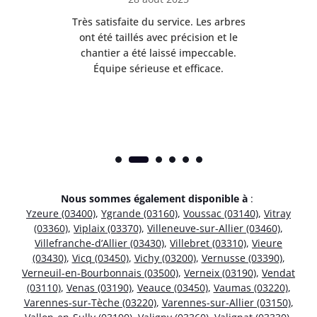
Très satisfaite du service. Les arbres
E
 mes
ont été taillés avec précision et le
dan
risé
chantier a été laissé impeccable.
donn
Équipe sérieuse et efficace.
Nous sommes également disponible à
:
Yzeure (03400)
,
Ygrande (03160)
,
Voussac (03140)
,
Vitray
(03360)
,
Viplaix (03370)
,
Villeneuve-sur-Allier (03460)
,
Villefranche-d’Allier (03430)
,
Villebret (03310)
,
Vieure
(03430)
,
Vicq (03450)
,
Vichy (03200)
,
Vernusse (03390)
,
Verneuil-en-Bourbonnais (03500)
,
Verneix (03190)
,
Vendat
(03110)
,
Venas (03190)
,
Veauce (03450)
,
Vaumas (03220)
,
Varennes-sur-Tèche (03220)
,
Varennes-sur-Allier (03150)
,