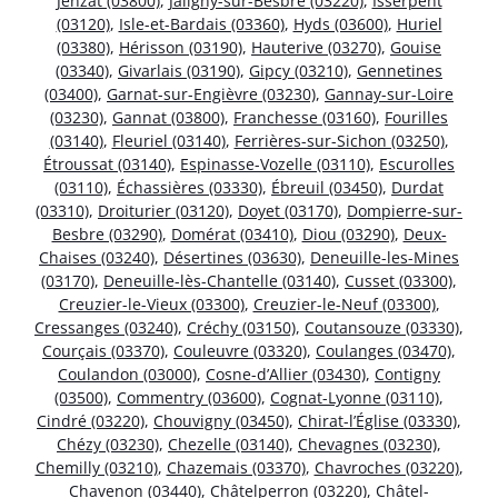
Jenzat (03800)
,
Jaligny-sur-Besbre (03220)
,
Isserpent
(03120)
,
Isle-et-Bardais (03360)
,
Hyds (03600)
,
Huriel
(03380)
,
Hérisson (03190)
,
Hauterive (03270)
,
Gouise
(03340)
,
Givarlais (03190)
,
Gipcy (03210)
,
Gennetines
(03400)
,
Garnat-sur-Engièvre (03230)
,
Gannay-sur-Loire
(03230)
,
Gannat (03800)
,
Franchesse (03160)
,
Fourilles
(03140)
,
Fleuriel (03140)
,
Ferrières-sur-Sichon (03250)
,
Étroussat (03140)
,
Espinasse-Vozelle (03110)
,
Escurolles
(03110)
,
Échassières (03330)
,
Ébreuil (03450)
,
Durdat
(03310)
,
Droiturier (03120)
,
Doyet (03170)
,
Dompierre-sur-
Besbre (03290)
,
Domérat (03410)
,
Diou (03290)
,
Deux-
Chaises (03240)
,
Désertines (03630)
,
Deneuille-les-Mines
(03170)
,
Deneuille-lès-Chantelle (03140)
,
Cusset (03300)
,
Creuzier-le-Vieux (03300)
,
Creuzier-le-Neuf (03300)
,
Cressanges (03240)
,
Créchy (03150)
,
Coutansouze (03330)
,
Courçais (03370)
,
Couleuvre (03320)
,
Coulanges (03470)
,
Coulandon (03000)
,
Cosne-d’Allier (03430)
,
Contigny
(03500)
,
Commentry (03600)
,
Cognat-Lyonne (03110)
,
Cindré (03220)
,
Chouvigny (03450)
,
Chirat-l’Église (03330)
,
Chézy (03230)
,
Chezelle (03140)
,
Chevagnes (03230)
,
Chemilly (03210)
,
Chazemais (03370)
,
Chavroches (03220)
,
Chavenon (03440)
,
Châtelperron (03220)
,
Châtel-