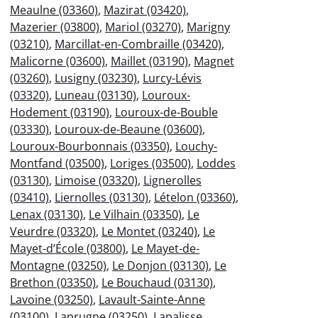
Meaulne (03360)
,
Mazirat (03420)
,
Mazerier (03800)
,
Mariol (03270)
,
Marigny
(03210)
,
Marcillat-en-Combraille (03420)
,
Malicorne (03600)
,
Maillet (03190)
,
Magnet
(03260)
,
Lusigny (03230)
,
Lurcy-Lévis
(03320)
,
Luneau (03130)
,
Louroux-
Hodement (03190)
,
Louroux-de-Bouble
(03330)
,
Louroux-de-Beaune (03600)
,
Louroux-Bourbonnais (03350)
,
Louchy-
Montfand (03500)
,
Loriges (03500)
,
Loddes
(03130)
,
Limoise (03320)
,
Lignerolles
(03410)
,
Liernolles (03130)
,
Lételon (03360)
,
Lenax (03130)
,
Le Vilhain (03350)
,
Le
Veurdre (03320)
,
Le Montet (03240)
,
Le
Mayet-d’École (03800)
,
Le Mayet-de-
Montagne (03250)
,
Le Donjon (03130)
,
Le
Brethon (03350)
,
Le Bouchaud (03130)
,
Lavoine (03250)
,
Lavault-Sainte-Anne
(03100)
,
Laprugne (03250)
,
Lapalisse