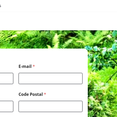
s
E-mail
*
Code Postal
*