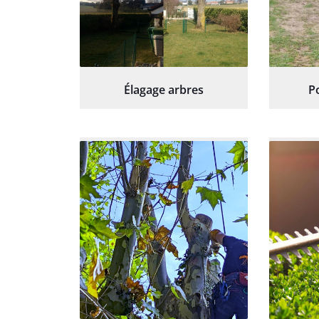
Élagage arbres
P