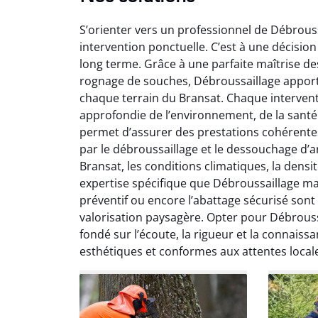
S’orienter vers un professionnel de Débrous
intervention ponctuelle. C’est à une décision
long terme. Grâce à une parfaite maîtrise de
rognage de souches, Débroussaillage appor
chaque terrain du Bransat. Chaque interven
So
approfondie de l’environnement, de la santé 
permet d’assurer des prestations cohérentes al
0
par le débroussaillage et le dessouchage d’ar
Servic
Bransat, les conditions climatiques, la densi
début à 
expertise spécifique que Débroussaillage maî
été par
préventif ou encore l’abattage sécurisé sont
et l
valorisation paysagère. Opter pour Débrouss
interven
Je rec
fondé sur l’écoute, la rigueur et la connaissa
esthétiques et conformes aux attentes local