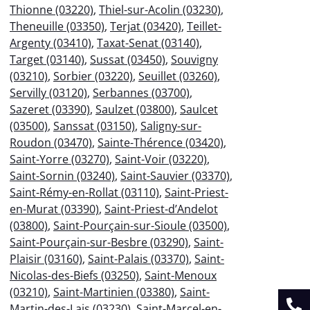
Thionne (03220)
,
Thiel-sur-Acolin (03230)
,
Theneuille (03350)
,
Terjat (03420)
,
Teillet-
Argenty (03410)
,
Taxat-Senat (03140)
,
Target (03140)
,
Sussat (03450)
,
Souvigny
(03210)
,
Sorbier (03220)
,
Seuillet (03260)
,
Servilly (03120)
,
Serbannes (03700)
,
Sazeret (03390)
,
Saulzet (03800)
,
Saulcet
(03500)
,
Sanssat (03150)
,
Saligny-sur-
Roudon (03470)
,
Sainte-Thérence (03420)
,
Saint-Yorre (03270)
,
Saint-Voir (03220)
,
Saint-Sornin (03240)
,
Saint-Sauvier (03370)
,
Saint-Rémy-en-Rollat (03110)
,
Saint-Priest-
en-Murat (03390)
,
Saint-Priest-d’Andelot
(03800)
,
Saint-Pourçain-sur-Sioule (03500)
,
Saint-Pourçain-sur-Besbre (03290)
,
Saint-
Plaisir (03160)
,
Saint-Palais (03370)
,
Saint-
Nicolas-des-Biefs (03250)
,
Saint-Menoux
(03210)
,
Saint-Martinien (03380)
,
Saint-
Martin-des-Lais (03230)
,
Saint-Marcel-en-