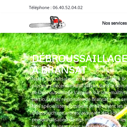
Téléphone :
06.40.52.04.02
Nos services
DÉBROUSSAILLAG
À BRANSAT
Notre spécialisation en Débroussaillage à Bra
plusieurs décennies d’pratique dans le soin 
de Débroussaillage s’appuie sur une maîtri
particularités régionales de Bransat et de 
Nos spécialistes dominent entièrement les
d’dessouchage arbres, assurant des solutio
personnalisation de nos méthodes selon les
terrain à Bransat nous autorise de propo