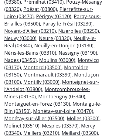
(03380)
,
Prémilhat (03410)
,
Pouzy-Mésangy
(03320)
,
Poëzat (03800)
,
Pierrefitte-sur-
Loire (03470)
,
Périgny (03120)
,
Paray-sous-
Briailles (03500)
,
Paray-le-Frésil (03230)
,
Noyant-d’Allier (03210)
,
Nizerolles (03250)
,
Neuvy (03000)
,
Neure (03320)
,
Neuilly-le-
Réal (03340)
,
Neuilly-en-Donjon (03130)
,
Néris-les-Bains (03310)
,
Nassigny (03190)
,
Nades (03450)
,
Moulins (03000)
,
Montvicq
(03170)
,
Montord (03500)
,
Montoldre
(03150)
,
Montmarault (03390)
,
Montluçon
(03100)
,
Montilly (03000)
,
Monteignet-sur-
l’Andelot (03800)
,
Montcombroux-les-
Mines (03130)
,
Montbeugny (03340)
,
Montaiguët-en-Forez (03130)
,
Montaigu-le-
Blin (03150)
,
Monétay-sur-Loire (03470)
,
Monétay-sur-Allier (03500)
,
Molles (03300)
,
Molinet (03510)
,
Mesples (03370)
,
Mercy
(03340)
,
Meillers (03210)
,
Meillard (03500)
,