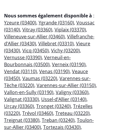
Nous sommes également disponible à
:
Yzeure (03400)
,
Ygrande (03160)
,
Voussac
(03140)
,
Vitray (03360)
,
Viplaix (03370)
,
Villeneuve-sur-Allier (03460)
,
Villefranche-
d’Allier (03430)
,
Villebret (03310)
,
Vieure
(03430)
,
Vicq (03450)
,
Vichy (03200)
,
Vernusse (03390)
,
Verneuil-en-
Bourbonnais (03500)
,
Verneix (03190)
,
Vendat (03110)
,
Venas (03190)
,
Veauce
(03450)
,
Vaumas (03220)
,
Varennes-sur-
Tèche (03220)
,
Varennes-sur-Allier (03150)
,
Vallon-en-Sully (03190)
,
Valigny (03360)
,
Valignat (03330)
,
Ussel-d’Allier (03140)
,
Urçay (03360)
,
Tronget (03240)
,
Trézelles
(03220)
,
Trévol (03460)
,
Treteau (03220)
,
Treignat (03380)
,
Treban (03240)
,
Toulon-
sur-Allier (03400)
,
Tortezais (03430)
,