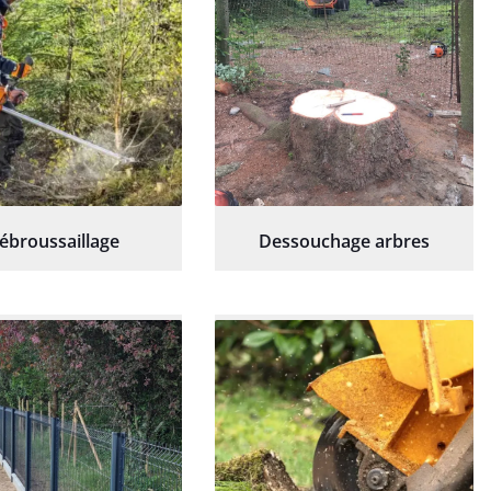
ébroussaillage
Dessouchage arbres