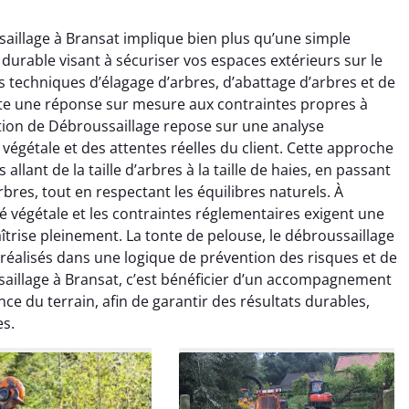
saillage à Bransat implique bien plus qu’une simple
 durable visant à sécuriser vos espaces extérieurs sur le
s techniques d’élagage d’arbres, d’abattage d’arbres et de
te une réponse sur mesure aux contraintes propres à
tion de Débroussaillage repose sur une analyse
raya Benali
Léandro Vasseur
végétale et des attentes réelles du client. Cette approche
lant de la taille d’arbres à la taille de haies, en passant
7 février 2026
12 juillet 2025
bres, tout en respectant les équilibres naturels. À
e irréprochable du
Intervention rapide et très
té végétale et les contraintes réglementaires exigent une
la fin. Les arbres ont
professionnelle pour
trise pleinement. La tonte de pelouse, le débroussaillage
faitement entretenus
l’élagage de mes arbres. Le
 réalisés dans une logique de prévention des risques et de
e nettoyage après
travail est propre, sécurisé et
aillage à Bransat, c’est bénéficier d’un accompagnement
tion est impeccable.
parfaitement réalisé. Je
ommande vivement.
recommande sans hésiter.
nce du terrain, afin de garantir des résultats durables,
es.