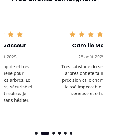
Camille Morel
Yan
28 août 2025
15 se
Très satisfaite du service. Les
Excellent t
arbres ont été taillés avec
réalisé 
précision et le chantier a été
annoncés
laissé impeccable. Équipe
donnés étai
sérieuse et efficace.
le résul