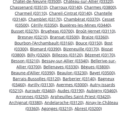
Châtel-de-Neuvre (03500)
,
Château-sur-Allier (03320)
,
Chassenard (03510)
,
Charroux (03140)
,
Charmes (03800)
,
Charmeil (03110)
,
Chareil-Cintrat (03140)
,
Chantelle
(03140)
,
Chamblet (03170)
,
Chambérat (03370)
,
Cesset
(03500)
,
Cérilly (03350)
,
Buxières-les-Mines (03440)
,
Busset (03270)
,
Brugheas (03700)
,
Broût-Vernet (03110)
,
Bresnay (03210)
,
Bransat (03500)
,
Braize (03360)
,
Bourbon-l’Archambault (03160)
,
Bouce (03150)
,
Bost
(03300)
,
Blomard (03390)
,
Bizeneuille (03170)
,
Biozat
(03800)
,
Billy (03260)
,
Billezois (03120)
,
Bézenet (03170)
,
Besson (03210)
,
Bessay-sur-Allier (03340)
,
Bellerive-sur-
Allier (03700)
,
Bellenaves (03330)
,
Bègues (03800)
,
Beaune-d’Allier (03390)
,
Beaulon (03230)
,
Bayet (03500)
,
Barrais-Bussolles (03120)
,
Barberier (03140)
,
Bagneux
(03460)
,
Avrilly (03130)
,
Avermes (03000)
,
Autry-Issards
(03210)
,
Aurouër (03460)
,
Audes (03190)
,
Aubigny (03460)
,
Arronnes (03250)
,
Arpheuilles-Saint-Priest (03420)
,
Archignat (03380)
,
Andelaroche (03120)
,
Ainay-le-Château
(03360)
,
Agonges (03210)
,
Abrest (03200)