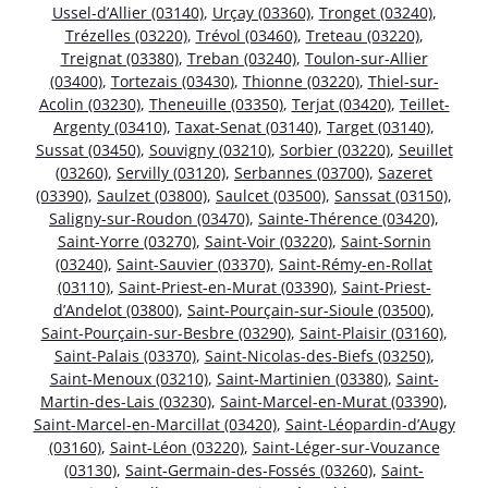
Ussel-d’Allier (03140)
,
Urçay (03360)
,
Tronget (03240)
,
Trézelles (03220)
,
Trévol (03460)
,
Treteau (03220)
,
Treignat (03380)
,
Treban (03240)
,
Toulon-sur-Allier
(03400)
,
Tortezais (03430)
,
Thionne (03220)
,
Thiel-sur-
Acolin (03230)
,
Theneuille (03350)
,
Terjat (03420)
,
Teillet-
Argenty (03410)
,
Taxat-Senat (03140)
,
Target (03140)
,
Sussat (03450)
,
Souvigny (03210)
,
Sorbier (03220)
,
Seuillet
(03260)
,
Servilly (03120)
,
Serbannes (03700)
,
Sazeret
(03390)
,
Saulzet (03800)
,
Saulcet (03500)
,
Sanssat (03150)
,
Saligny-sur-Roudon (03470)
,
Sainte-Thérence (03420)
,
Saint-Yorre (03270)
,
Saint-Voir (03220)
,
Saint-Sornin
(03240)
,
Saint-Sauvier (03370)
,
Saint-Rémy-en-Rollat
(03110)
,
Saint-Priest-en-Murat (03390)
,
Saint-Priest-
d’Andelot (03800)
,
Saint-Pourçain-sur-Sioule (03500)
,
Saint-Pourçain-sur-Besbre (03290)
,
Saint-Plaisir (03160)
,
Saint-Palais (03370)
,
Saint-Nicolas-des-Biefs (03250)
,
Saint-Menoux (03210)
,
Saint-Martinien (03380)
,
Saint-
Martin-des-Lais (03230)
,
Saint-Marcel-en-Murat (03390)
,
Saint-Marcel-en-Marcillat (03420)
,
Saint-Léopardin-d’Augy
(03160)
,
Saint-Léon (03220)
,
Saint-Léger-sur-Vouzance
(03130)
,
Saint-Germain-des-Fossés (03260)
,
Saint-