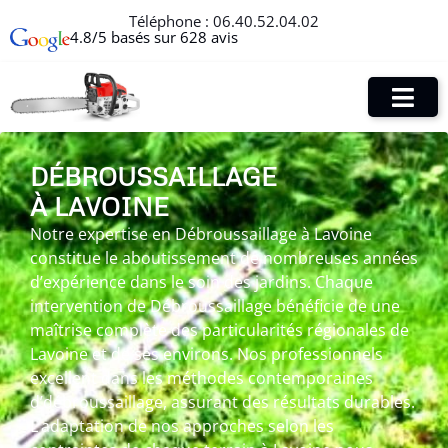
Téléphone :
06.40.52.04.02
4.8/5 basés sur 628 avis
DÉBROUSSAILLAGE
À LAVOINE
Notre expertise en Débroussaillage à Lavoine
constitue le aboutissement de nombreuses années
d’expérience dans le soin des jardins. Chaque
intervention de Débroussaillage bénéficie de une
maîtrise complète des particularités régionales de
Lavoine et de ses environs. Nos professionnels
excellent dans les méthodes contemporaines
d’débroussaillage, assurant des résultats durables.
L’adaptation de nos approches selon les