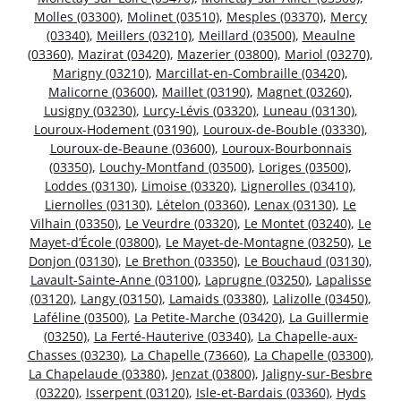
Molles (03300)
,
Molinet (03510)
,
Mesples (03370)
,
Mercy
(03340)
,
Meillers (03210)
,
Meillard (03500)
,
Meaulne
(03360)
,
Mazirat (03420)
,
Mazerier (03800)
,
Mariol (03270)
,
Marigny (03210)
,
Marcillat-en-Combraille (03420)
,
Malicorne (03600)
,
Maillet (03190)
,
Magnet (03260)
,
Lusigny (03230)
,
Lurcy-Lévis (03320)
,
Luneau (03130)
,
Louroux-Hodement (03190)
,
Louroux-de-Bouble (03330)
,
Louroux-de-Beaune (03600)
,
Louroux-Bourbonnais
(03350)
,
Louchy-Montfand (03500)
,
Loriges (03500)
,
Loddes (03130)
,
Limoise (03320)
,
Lignerolles (03410)
,
Liernolles (03130)
,
Lételon (03360)
,
Lenax (03130)
,
Le
Vilhain (03350)
,
Le Veurdre (03320)
,
Le Montet (03240)
,
Le
Mayet-d’École (03800)
,
Le Mayet-de-Montagne (03250)
,
Le
Donjon (03130)
,
Le Brethon (03350)
,
Le Bouchaud (03130)
,
Lavault-Sainte-Anne (03100)
,
Laprugne (03250)
,
Lapalisse
(03120)
,
Langy (03150)
,
Lamaids (03380)
,
Lalizolle (03450)
,
Laféline (03500)
,
La Petite-Marche (03420)
,
La Guillermie
(03250)
,
La Ferté-Hauterive (03340)
,
La Chapelle-aux-
Chasses (03230)
,
La Chapelle (73660)
,
La Chapelle (03300)
,
La Chapelaude (03380)
,
Jenzat (03800)
,
Jaligny-sur-Besbre
(03220)
,
Isserpent (03120)
,
Isle-et-Bardais (03360)
,
Hyds