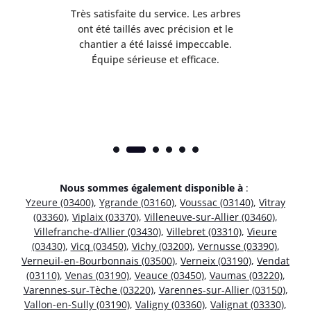
Très satisfaite du service. Les arbres
E
 mes
ont été taillés avec précision et le
dan
risé
chantier a été laissé impeccable.
donn
Équipe sérieuse et efficace.
Nous sommes également disponible à
:
Yzeure (03400)
,
Ygrande (03160)
,
Voussac (03140)
,
Vitray
(03360)
,
Viplaix (03370)
,
Villeneuve-sur-Allier (03460)
,
Villefranche-d’Allier (03430)
,
Villebret (03310)
,
Vieure
(03430)
,
Vicq (03450)
,
Vichy (03200)
,
Vernusse (03390)
,
Verneuil-en-Bourbonnais (03500)
,
Verneix (03190)
,
Vendat
(03110)
,
Venas (03190)
,
Veauce (03450)
,
Vaumas (03220)
,
Varennes-sur-Tèche (03220)
,
Varennes-sur-Allier (03150)
,
Vallon-en-Sully (03190)
,
Valigny (03360)
,
Valignat (03330)
,