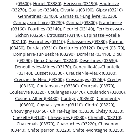
(03600)
,
Huriel (03380)
,
Hérisson (03190)
,
Hauterive
(03270)
,
Gouise (03340)
,
Givarlais (03190)
,
Gipcy (03210)
,
Gennetines (03400)
,
Garnat-sur-Engièvre (03230)
,
Gannay-sur-Loire (03230)
,
Gannat (03800)
,
Franchesse
(03160)
,
Fourilles (03140)
,
Fleuriel (03140)
,
Ferrières-sur-
Sichon (03250)
,
Étroussat (03140)
,
Espinasse-Vozelle
(03110)
,
Escurolles (03110)
,
Échassières (03330)
,
Ébreuil
(03450)
,
Durdat (03310)
,
Droiturier (03120)
,
Doyet (03170)
,
Dompierre-sur-Besbre (03290)
,
Domérat (03410)
,
Diou
(03290)
,
Deux-Chaises (03240)
,
Désertines (03630)
,
Deneuille-les-Mines (03170)
,
Deneuille-lès-Chantelle
(03140)
,
Cusset (03300)
,
Creuzier-le-Vieux (03300)
,
Creuzier-le-Neuf (03300)
,
Cressanges (03240)
,
Créchy
(03150)
,
Coutansouze (03330)
,
Courçais (03370)
,
Couleuvre (03320)
,
Coulanges (03470)
,
Coulandon (03000)
,
Cosne-d’Allier (03430)
,
Contigny (03500)
,
Commentry
(03600)
,
Cognat-Lyonne (03110)
,
Cindré (03220)
,
Chouvigny (03450)
,
Chirat-l’Église (03330)
,
Chézy (03230)
,
Chezelle (03140)
,
Chevagnes (03230)
,
Chemilly (03210)
,
Chazemais (03370)
,
Chavroches (03220)
,
Chavenon
(03440)
,
Châtelperron (03220)
,
Châtel-Montagne (03250)
,