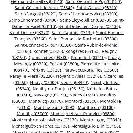
Germain-de-Salles (03140)
,
Saint-Gérand-le-Puy (03150)
,
Saint-Gérand-de-Vaux (03340)
,
Saint-Genest (03310)
,
Saint-Fargeol (03420)
,
Saint-Étienne-de-Vicq (03300)
,
Saint-Ennemond (03400)
,
Saint-Éloy-d’Allier (03370)
,
Saint-
Didier-la-Forêt (03110)
,
Saint-Didier-en-Donjon (03130)
,
Saint-Désiré (03370)
,
Saint-Caprais (03190)
,
Saint-Bonnet-
Tronçais (03360)
,
Saint-Bonnet-de-Rochefort (03800)
,
Saint-Bonnet-de-Four (03390)
,
Saint-Aubin-le-Monial
(03160)
,
Ronnet (03420)
,
Rongères (03150)
,
Reugny
(03190)
,
Quinssaines (03380)
,
Prémilhat (03410)
,
Pouzy-
Mésangy (03320)
,
Poëzat (03800)
,
Pierrefitte-sur-Loire
(03470)
,
Périgny (03120)
,
Paray-sous-Briailles (03500)
,
Paray-le-Frésil (03230)
,
Noyant-d’Allier (03210)
,
Nizerolles
(03250)
,
Neuvy (03000)
,
Neure (03320)
,
Neuilly-le-Réal
(03340)
,
Neuilly-en-Donjon (03130)
,
Néris-les-Bains
(03310)
,
Nassigny (03190)
,
Nades (03450)
,
Moulins
(03000)
,
Montvicq (03170)
,
Montord (03500)
,
Montoldre
(03150)
,
Montmarault (03390)
,
Montluçon (03100)
,
Montilly (03000)
,
Monteignet-sur-l’Andelot (03800)
,
Montcombroux-les-Mines (03130)
,
Montbeugny (03340)
,
Montaiguët-en-Forez (03130)
,
Montaigu-le-Blin (03150)
,
Monétay-sur-Loire (03470)
,
Monétay-sur-Allier (03500)
,