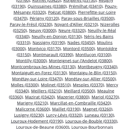
(03160)
,
Ronnet (03420)
,
Rongères (03150)
,
Reugny
(03190)
,
Quinssaines (03380)
,
Prémilhat (03410)
,
Pouzy-
Mésangy (03320)
,
Poëzat (03800)
,
Pierrefitte-sur-Loire
(03470)
,
Périgny (03120)
,
Paray-sous-Briailles (03500)
,
Paray-le-Frésil (03230)
,
Noyant-d’Allier (03210)
,
Nizerolles
(03250)
,
Neuvy (03000)
,
Neure (03320)
,
Neuilly-le-Réal
(03340)
,
Neuilly-en-Donjon (03130)
,
Néris-les-Bains
(03310)
,
Nassigny (03190)
,
Nades (03450)
,
Moulins
(03000)
,
Montvicq (03170)
,
Montord (03500)
,
Montoldre
(03150)
,
Montmarault (03390)
,
Montluçon (03100)
,
Montilly (03000)
,
Monteignet-sur-l’Andelot (03800)
,
Montcombroux-les-Mines (03130)
,
Montbeugny (03340)
,
Montaiguët-en-Forez (03130)
,
Montaigu-le-Blin (03150)
,
Monétay-sur-Loire (03470)
,
Monétay-sur-Allier (03500)
,
Molles (03300)
,
Molinet (03510)
,
Mesples (03370)
,
Mercy
(03340)
,
Meillers (03210)
,
Meillard (03500)
,
Meaulne
(03360)
,
Mazirat (03420)
,
Mazerier (03800)
,
Mariol (03270)
,
Marigny (03210)
,
Marcillat-en-Combraille (03420)
,
Malicorne (03600)
,
Maillet (03190)
,
Magnet (03260)
,
Lusigny (03230)
,
Lurcy-Lévis (03320)
,
Luneau (03130)
,
Louroux-Hodement (03190)
,
Louroux-de-Bouble (03330)
,
Louroux-de-Beaune (03600)
,
Louroux-Bourbonnais