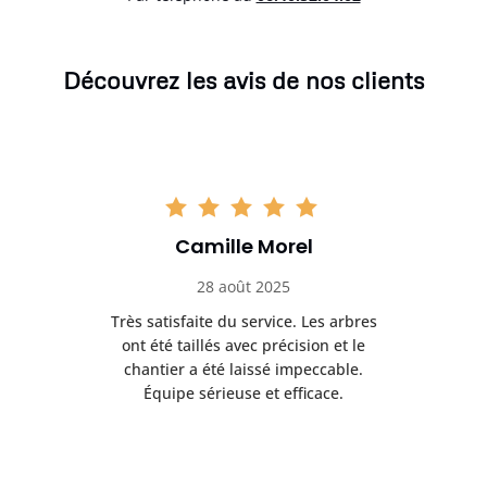
Découvrez les avis de nos clients
Camille Morel
28 août 2025
Très satisfaite du service. Les arbres
E
 mes
ont été taillés avec précision et le
dan
risé
chantier a été laissé impeccable.
donn
Équipe sérieuse et efficace.