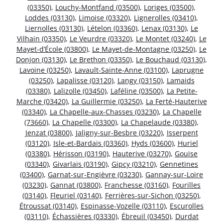
(03350)
,
Louchy-Montfand (03500)
,
Loriges (03500)
,
Loddes (03130)
,
Limoise (03320)
,
Lignerolles (03410)
,
Liernolles (03130)
,
Lételon (03360)
,
Lenax (03130)
,
Le
Vilhain (03350)
,
Le Veurdre (03320)
,
Le Montet (03240)
,
Le
Mayet-d’École (03800)
,
Le Mayet-de-Montagne (03250)
,
Le
Donjon (03130)
,
Le Brethon (03350)
,
Le Bouchaud (03130)
,
Lavoine (03250)
,
Lavault-Sainte-Anne (03100)
,
Laprugne
(03250)
,
Lapalisse (03120)
,
Langy (03150)
,
Lamaids
(03380)
,
Lalizolle (03450)
,
Laféline (03500)
,
La Petite-
Marche (03420)
,
La Guillermie (03250)
,
La Ferté-Hauterive
(03340)
,
La Chapelle-aux-Chasses (03230)
,
La Chapelle
(73660)
,
La Chapelle (03300)
,
La Chapelaude (03380)
,
Jenzat (03800)
,
Jaligny-sur-Besbre (03220)
,
Isserpent
(03120)
,
Isle-et-Bardais (03360)
,
Hyds (03600)
,
Huriel
(03380)
,
Hérisson (03190)
,
Hauterive (03270)
,
Gouise
(03340)
,
Givarlais (03190)
,
Gipcy (03210)
,
Gennetines
(03400)
,
Garnat-sur-Engièvre (03230)
,
Gannay-sur-Loire
(03230)
,
Gannat (03800)
,
Franchesse (03160)
,
Fourilles
(03140)
,
Fleuriel (03140)
,
Ferrières-sur-Sichon (03250)
,
Étroussat (03140)
,
Espinasse-Vozelle (03110)
,
Escurolles
(03110)
,
Échassières (03330)
,
Ébreuil (03450)
,
Durdat