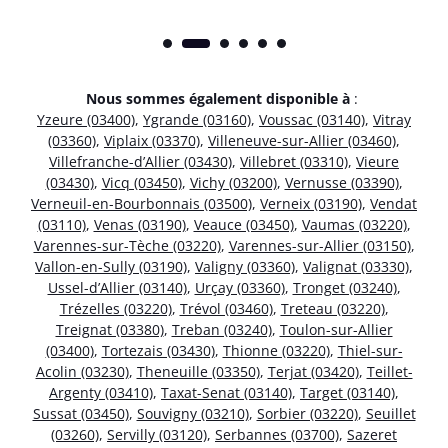
Nous sommes également disponible à
:
Yzeure (03400)
,
Ygrande (03160)
,
Voussac (03140)
,
Vitray
(03360)
,
Viplaix (03370)
,
Villeneuve-sur-Allier (03460)
,
Villefranche-d’Allier (03430)
,
Villebret (03310)
,
Vieure
(03430)
,
Vicq (03450)
,
Vichy (03200)
,
Vernusse (03390)
,
Verneuil-en-Bourbonnais (03500)
,
Verneix (03190)
,
Vendat
(03110)
,
Venas (03190)
,
Veauce (03450)
,
Vaumas (03220)
,
Varennes-sur-Tèche (03220)
,
Varennes-sur-Allier (03150)
,
Vallon-en-Sully (03190)
,
Valigny (03360)
,
Valignat (03330)
,
Ussel-d’Allier (03140)
,
Urçay (03360)
,
Tronget (03240)
,
Trézelles (03220)
,
Trévol (03460)
,
Treteau (03220)
,
Treignat (03380)
,
Treban (03240)
,
Toulon-sur-Allier
(03400)
,
Tortezais (03430)
,
Thionne (03220)
,
Thiel-sur-
Acolin (03230)
,
Theneuille (03350)
,
Terjat (03420)
,
Teillet-
Argenty (03410)
,
Taxat-Senat (03140)
,
Target (03140)
,
Sussat (03450)
,
Souvigny (03210)
,
Sorbier (03220)
,
Seuillet
(03260)
,
Servilly (03120)
,
Serbannes (03700)
,
Sazeret