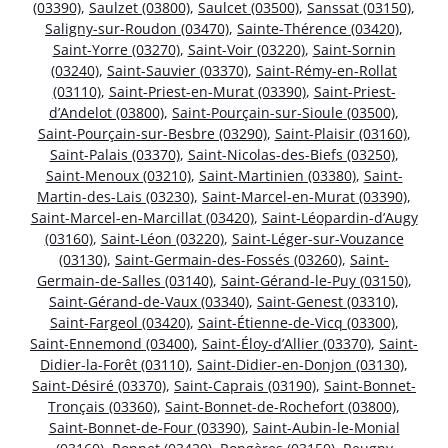
(03390)
,
Saulzet (03800)
,
Saulcet (03500)
,
Sanssat (03150)
,
Saligny-sur-Roudon (03470)
,
Sainte-Thérence (03420)
,
Saint-Yorre (03270)
,
Saint-Voir (03220)
,
Saint-Sornin
(03240)
,
Saint-Sauvier (03370)
,
Saint-Rémy-en-Rollat
(03110)
,
Saint-Priest-en-Murat (03390)
,
Saint-Priest-
d’Andelot (03800)
,
Saint-Pourçain-sur-Sioule (03500)
,
Saint-Pourçain-sur-Besbre (03290)
,
Saint-Plaisir (03160)
,
Saint-Palais (03370)
,
Saint-Nicolas-des-Biefs (03250)
,
Saint-Menoux (03210)
,
Saint-Martinien (03380)
,
Saint-
Martin-des-Lais (03230)
,
Saint-Marcel-en-Murat (03390)
,
Saint-Marcel-en-Marcillat (03420)
,
Saint-Léopardin-d’Augy
(03160)
,
Saint-Léon (03220)
,
Saint-Léger-sur-Vouzance
(03130)
,
Saint-Germain-des-Fossés (03260)
,
Saint-
Germain-de-Salles (03140)
,
Saint-Gérand-le-Puy (03150)
,
Saint-Gérand-de-Vaux (03340)
,
Saint-Genest (03310)
,
Saint-Fargeol (03420)
,
Saint-Étienne-de-Vicq (03300)
,
Saint-Ennemond (03400)
,
Saint-Éloy-d’Allier (03370)
,
Saint-
Didier-la-Forêt (03110)
,
Saint-Didier-en-Donjon (03130)
,
Saint-Désiré (03370)
,
Saint-Caprais (03190)
,
Saint-Bonnet-
Tronçais (03360)
,
Saint-Bonnet-de-Rochefort (03800)
,
Saint-Bonnet-de-Four (03390)
,
Saint-Aubin-le-Monial