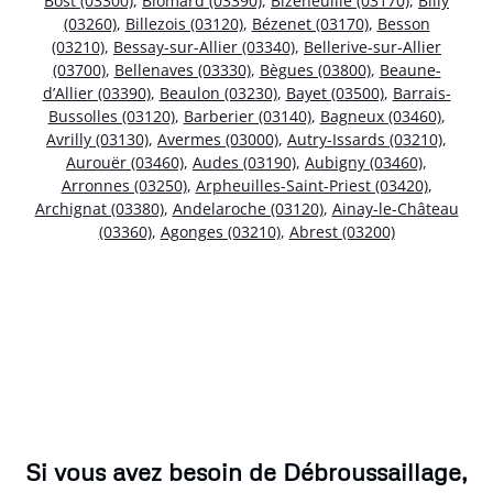
Bost (03300)
,
Blomard (03390)
,
Bizeneuille (03170)
,
Billy
(03260)
,
Billezois (03120)
,
Bézenet (03170)
,
Besson
(03210)
,
Bessay-sur-Allier (03340)
,
Bellerive-sur-Allier
(03700)
,
Bellenaves (03330)
,
Bègues (03800)
,
Beaune-
d’Allier (03390)
,
Beaulon (03230)
,
Bayet (03500)
,
Barrais-
Bussolles (03120)
,
Barberier (03140)
,
Bagneux (03460)
,
Avrilly (03130)
,
Avermes (03000)
,
Autry-Issards (03210)
,
Aurouër (03460)
,
Audes (03190)
,
Aubigny (03460)
,
Arronnes (03250)
,
Arpheuilles-Saint-Priest (03420)
,
Archignat (03380)
,
Andelaroche (03120)
,
Ainay-le-Château
(03360)
,
Agonges (03210)
,
Abrest (03200)
Si vous avez besoin de Débroussaillage,