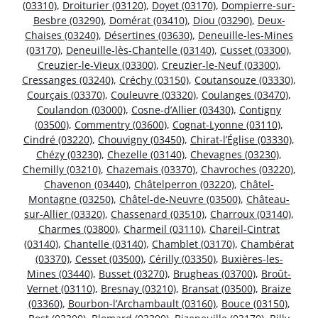
(03310)
,
Droiturier (03120)
,
Doyet (03170)
,
Dompierre-sur-
Besbre (03290)
,
Domérat (03410)
,
Diou (03290)
,
Deux-
Chaises (03240)
,
Désertines (03630)
,
Deneuille-les-Mines
(03170)
,
Deneuille-lès-Chantelle (03140)
,
Cusset (03300)
,
Creuzier-le-Vieux (03300)
,
Creuzier-le-Neuf (03300)
,
Cressanges (03240)
,
Créchy (03150)
,
Coutansouze (03330)
,
Courçais (03370)
,
Couleuvre (03320)
,
Coulanges (03470)
,
Coulandon (03000)
,
Cosne-d’Allier (03430)
,
Contigny
(03500)
,
Commentry (03600)
,
Cognat-Lyonne (03110)
,
Cindré (03220)
,
Chouvigny (03450)
,
Chirat-l’Église (03330)
,
Chézy (03230)
,
Chezelle (03140)
,
Chevagnes (03230)
,
Chemilly (03210)
,
Chazemais (03370)
,
Chavroches (03220)
,
Chavenon (03440)
,
Châtelperron (03220)
,
Châtel-
Montagne (03250)
,
Châtel-de-Neuvre (03500)
,
Château-
sur-Allier (03320)
,
Chassenard (03510)
,
Charroux (03140)
,
Charmes (03800)
,
Charmeil (03110)
,
Chareil-Cintrat
(03140)
,
Chantelle (03140)
,
Chamblet (03170)
,
Chambérat
(03370)
,
Cesset (03500)
,
Cérilly (03350)
,
Buxières-les-
Mines (03440)
,
Busset (03270)
,
Brugheas (03700)
,
Broût-
Vernet (03110)
,
Bresnay (03210)
,
Bransat (03500)
,
Braize
(03360)
,
Bourbon-l’Archambault (03160)
,
Bouce (03150)
,