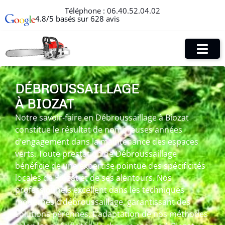
Téléphone :
06.40.52.04.02
4.8/5 basés sur 628 avis
DÉBROUSSAILLAGE
À BIOZAT
Notre savoir-faire en Débroussaillage à Biozat
constitue le résultat de nombreuses années
d’engagement dans la maintenance des espaces
verts. Toute prestation de Débroussaillage
bénéficie de une expertise pointue des spécificités
locales de Biozat et de ses alentours. Nos
professionnels excellent dans les techniques
modernes d’débroussaillage, garantissant des
solutions pérennes. L’adaptation de nos méthodes