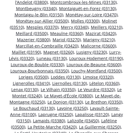
l’Andelot (03800)
,
Montcombroux-les-Mines (03130)
,
Montbeugny (03340)
,
Montaiguët-en-Forez (03130)
,
Montaigu-le-Blin (03150)
,
Monétay-sur-Loire (03470)
,
Monétay-sur-Allier (03500)
,
Molles (03300)
,
Molinet
(03510)
,
Mesples (03370)
,
Mercy (03340)
,
Meillers (03210)
,
Meillard (03500)
,
Meaulne (03360)
,
Mazirat (03420)
,
Mazerier (03800)
,
Mariol (03270)
,
Marigny (03210)
,
Marcillat-en-Combraille (03420)
,
Malicorne (03600)
,
Maillet (03190)
,
Magnet (03260)
,
Lusigny (03230)
,
Lurcy-
Lévis (03320)
,
Luneau (03130)
,
Louroux-Hodement (03190)
,
Louroux-de-Bouble (03330)
,
Louroux-de-Beaune (03600)
,
Louroux-Bourbonnais (03350)
,
Louchy-Montfand (03500)
,
Loriges (03500)
,
Loddes (03130)
,
Limoise (03320)
,
Lignerolles (03410)
,
Liernolles (03130)
,
Lételon (03360)
,
Lenax (03130)
,
Le Vilhain (03350)
,
Le Veurdre (03320)
,
Le
Montet (03240)
,
Le Mayet-d’École (03800)
,
Le Mayet-de-
Montagne (03250)
,
Le Donjon (03130)
,
Le Brethon (03350)
,
Le Bouchaud (03130)
,
Lavoine (03250)
,
Lavault-Sainte-
Anne (03100)
,
Laprugne (03250)
,
Lapalisse (03120)
,
Langy
(03150)
,
Lamaids (03380)
,
Lalizolle (03450)
,
Laféline
(03500)
,
La Petite-Marche (03420)
,
La Guillermie (03250)
,