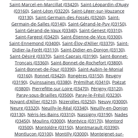
Saint-Marcel-en-Marcillat (03420)
,
Saint-Léopardin-d’Augy
(03160)
,
Saint-Léon (03220)
,
Saint-Léger-sur-Vouzance
(03130)
,
Saint-Germain-des-Fossés (03260)
,
Saint-
Germain-de-Salles (03140)
,
Saint-Gérand-le-Puy (03150)
,
Saint-Gérand-de-Vaux (03340)
,
Saint-Genest (03310)
,
Saint-Fargeol (03420)
,
Saint-Étienne-de-Vicq (03300)
,
Saint-Ennemond (03400)
,
Saint-Éloy-d’Allier (03370)
,
Saint-
Didier-la-Forêt (03110)
,
Saint-Didier-en-Donjon (03130)
,
Saint-Désiré (03370)
,
Saint-Caprais (03190)
,
Saint-Bonnet-
Tronçais (03360)
,
Saint-Bonnet-de-Rochefort (03800)
,
Saint-Bonnet-de-Four (03390)
,
Saint-Aubin-le-Monial
(03160)
,
Ronnet (03420)
,
Rongères (03150)
,
Reugny
(03190)
,
Quinssaines (03380)
,
Prémilhat (03410)
,
Poëzat
(03800)
,
Pierrefitte-sur-Loire (03470)
,
Périgny (03120)
,
Paray-sous-Briailles (03500)
,
Paray-le-Frésil (03230)
,
Noyant-d’Allier (03210)
,
Nizerolles (03250)
,
Neuvy (03000)
,
Neure (03320)
,
Neuilly-le-Réal (03340)
,
Neuilly-en-Donjon
(03130)
,
Néris-les-Bains (03310)
,
Nassigny (03190)
,
Nades
(03450)
,
Moulins (03000)
,
Montvicq (03170)
,
Montord
(03500)
,
Montoldre (03150)
,
Montmarault (03390)
,
Montluçon (03100)
,
Montilly (03000)
,
Monteignet-sur-