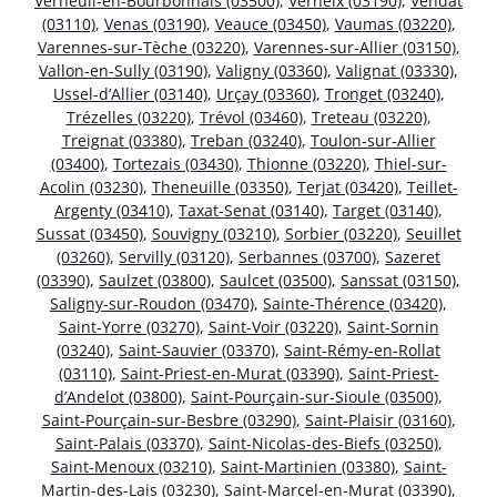
Verneuil-en-Bourbonnais (03500)
,
Verneix (03190)
,
Vendat
(03110)
,
Venas (03190)
,
Veauce (03450)
,
Vaumas (03220)
,
Varennes-sur-Tèche (03220)
,
Varennes-sur-Allier (03150)
,
Vallon-en-Sully (03190)
,
Valigny (03360)
,
Valignat (03330)
,
Ussel-d’Allier (03140)
,
Urçay (03360)
,
Tronget (03240)
,
Trézelles (03220)
,
Trévol (03460)
,
Treteau (03220)
,
Treignat (03380)
,
Treban (03240)
,
Toulon-sur-Allier
(03400)
,
Tortezais (03430)
,
Thionne (03220)
,
Thiel-sur-
Acolin (03230)
,
Theneuille (03350)
,
Terjat (03420)
,
Teillet-
Argenty (03410)
,
Taxat-Senat (03140)
,
Target (03140)
,
Sussat (03450)
,
Souvigny (03210)
,
Sorbier (03220)
,
Seuillet
(03260)
,
Servilly (03120)
,
Serbannes (03700)
,
Sazeret
(03390)
,
Saulzet (03800)
,
Saulcet (03500)
,
Sanssat (03150)
,
Saligny-sur-Roudon (03470)
,
Sainte-Thérence (03420)
,
Saint-Yorre (03270)
,
Saint-Voir (03220)
,
Saint-Sornin
(03240)
,
Saint-Sauvier (03370)
,
Saint-Rémy-en-Rollat
(03110)
,
Saint-Priest-en-Murat (03390)
,
Saint-Priest-
d’Andelot (03800)
,
Saint-Pourçain-sur-Sioule (03500)
,
Saint-Pourçain-sur-Besbre (03290)
,
Saint-Plaisir (03160)
,
Saint-Palais (03370)
,
Saint-Nicolas-des-Biefs (03250)
,
Saint-Menoux (03210)
,
Saint-Martinien (03380)
,
Saint-
Martin-des-Lais (03230)
,
Saint-Marcel-en-Murat (03390)
,