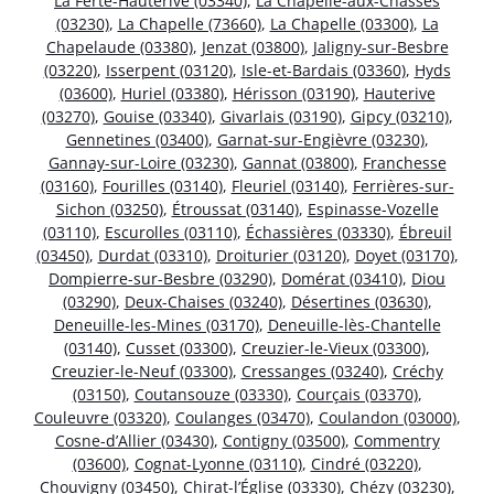
La Ferté-Hauterive (03340)
,
La Chapelle-aux-Chasses
(03230)
,
La Chapelle (73660)
,
La Chapelle (03300)
,
La
Chapelaude (03380)
,
Jenzat (03800)
,
Jaligny-sur-Besbre
(03220)
,
Isserpent (03120)
,
Isle-et-Bardais (03360)
,
Hyds
(03600)
,
Huriel (03380)
,
Hérisson (03190)
,
Hauterive
(03270)
,
Gouise (03340)
,
Givarlais (03190)
,
Gipcy (03210)
,
Gennetines (03400)
,
Garnat-sur-Engièvre (03230)
,
Gannay-sur-Loire (03230)
,
Gannat (03800)
,
Franchesse
(03160)
,
Fourilles (03140)
,
Fleuriel (03140)
,
Ferrières-sur-
Sichon (03250)
,
Étroussat (03140)
,
Espinasse-Vozelle
(03110)
,
Escurolles (03110)
,
Échassières (03330)
,
Ébreuil
(03450)
,
Durdat (03310)
,
Droiturier (03120)
,
Doyet (03170)
,
Dompierre-sur-Besbre (03290)
,
Domérat (03410)
,
Diou
(03290)
,
Deux-Chaises (03240)
,
Désertines (03630)
,
Deneuille-les-Mines (03170)
,
Deneuille-lès-Chantelle
(03140)
,
Cusset (03300)
,
Creuzier-le-Vieux (03300)
,
Creuzier-le-Neuf (03300)
,
Cressanges (03240)
,
Créchy
(03150)
,
Coutansouze (03330)
,
Courçais (03370)
,
Couleuvre (03320)
,
Coulanges (03470)
,
Coulandon (03000)
,
Cosne-d’Allier (03430)
,
Contigny (03500)
,
Commentry
(03600)
,
Cognat-Lyonne (03110)
,
Cindré (03220)
,
Chouvigny (03450)
,
Chirat-l’Église (03330)
,
Chézy (03230)
,