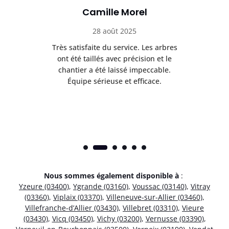
Camille Morel
28 août 2025
Très satisfaite du service. Les arbres
E
 mes
ont été taillés avec précision et le
dan
risé
chantier a été laissé impeccable.
donn
Équipe sérieuse et efficace.
Nous sommes également disponible à
:
Yzeure (03400)
,
Ygrande (03160)
,
Voussac (03140)
,
Vitray
(03360)
,
Viplaix (03370)
,
Villeneuve-sur-Allier (03460)
,
Villefranche-d’Allier (03430)
,
Villebret (03310)
,
Vieure
(03430)
,
Vicq (03450)
,
Vichy (03200)
,
Vernusse (03390)
,