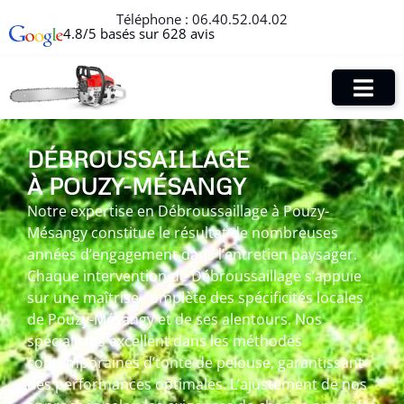
Téléphone :
06.40.52.04.02
4.8/5 basés sur 628 avis
DÉBROUSSAILLAGE
À POUZY-MÉSANGY
Notre expertise en Débroussaillage à Pouzy-
Mésangy constitue le résultat de nombreuses
années d’engagement dans l’entretien paysager.
Chaque intervention de Débroussaillage s’appuie
sur une maîtrise complète des spécificités locales
de Pouzy-Mésangy et de ses alentours. Nos
spécialistes excellent dans les méthodes
contemporaines d’tonte de pelouse, garantissant
des performances optimales. L’ajustement de nos