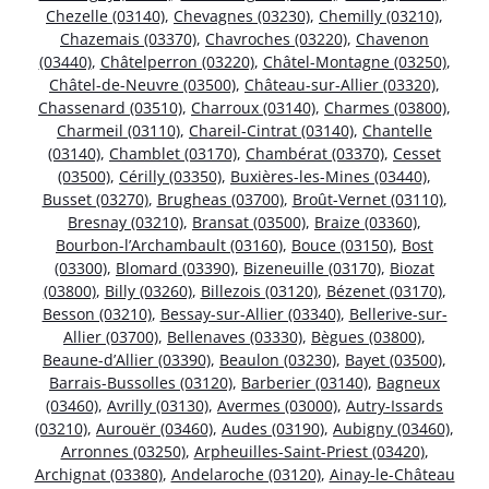
Chezelle (03140)
,
Chevagnes (03230)
,
Chemilly (03210)
,
Chazemais (03370)
,
Chavroches (03220)
,
Chavenon
(03440)
,
Châtelperron (03220)
,
Châtel-Montagne (03250)
,
Châtel-de-Neuvre (03500)
,
Château-sur-Allier (03320)
,
Chassenard (03510)
,
Charroux (03140)
,
Charmes (03800)
,
Charmeil (03110)
,
Chareil-Cintrat (03140)
,
Chantelle
(03140)
,
Chamblet (03170)
,
Chambérat (03370)
,
Cesset
(03500)
,
Cérilly (03350)
,
Buxières-les-Mines (03440)
,
Busset (03270)
,
Brugheas (03700)
,
Broût-Vernet (03110)
,
Bresnay (03210)
,
Bransat (03500)
,
Braize (03360)
,
Bourbon-l’Archambault (03160)
,
Bouce (03150)
,
Bost
(03300)
,
Blomard (03390)
,
Bizeneuille (03170)
,
Biozat
(03800)
,
Billy (03260)
,
Billezois (03120)
,
Bézenet (03170)
,
Besson (03210)
,
Bessay-sur-Allier (03340)
,
Bellerive-sur-
Allier (03700)
,
Bellenaves (03330)
,
Bègues (03800)
,
Beaune-d’Allier (03390)
,
Beaulon (03230)
,
Bayet (03500)
,
Barrais-Bussolles (03120)
,
Barberier (03140)
,
Bagneux
(03460)
,
Avrilly (03130)
,
Avermes (03000)
,
Autry-Issards
(03210)
,
Aurouër (03460)
,
Audes (03190)
,
Aubigny (03460)
,
Arronnes (03250)
,
Arpheuilles-Saint-Priest (03420)
,
Archignat (03380)
,
Andelaroche (03120)
,
Ainay-le-Château