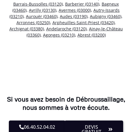
Barrais-Bussolles (03120)
,
Barberier (03140)
,
Bagneux
(03460)
,
Avrilly (03130)
,
Avermes (03000)
,
Autry-Issards
(03210)
,
Aurouër (03460)
,
Audes (03190)
,
Aubigny (03460)
,
Arronnes (03250)
,
Arpheuilles-Saint-Priest (03420)
,
Archignat (03380)
,
Andelaroche (03120)
,
Ainay-le-Château
(03360)
,
Agonges (03210)
,
Abrest (03200)
Si vous avez besoin de Débroussaillage,
nous sommes à votre écoute.
06.40.52.04.02
DEVIS
GRATUIT