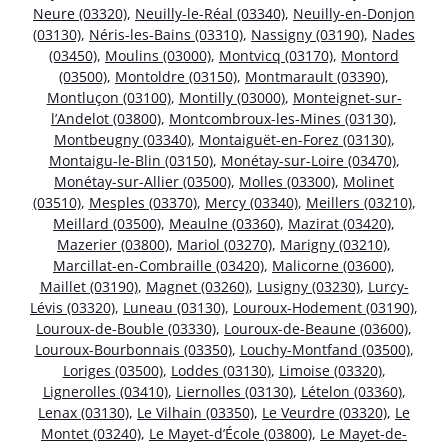
Neure (03320)
,
Neuilly-le-Réal (03340)
,
Neuilly-en-Donjon
(03130)
,
Néris-les-Bains (03310)
,
Nassigny (03190)
,
Nades
(03450)
,
Moulins (03000)
,
Montvicq (03170)
,
Montord
(03500)
,
Montoldre (03150)
,
Montmarault (03390)
,
Montluçon (03100)
,
Montilly (03000)
,
Monteignet-sur-
l’Andelot (03800)
,
Montcombroux-les-Mines (03130)
,
Montbeugny (03340)
,
Montaiguët-en-Forez (03130)
,
Montaigu-le-Blin (03150)
,
Monétay-sur-Loire (03470)
,
Monétay-sur-Allier (03500)
,
Molles (03300)
,
Molinet
(03510)
,
Mesples (03370)
,
Mercy (03340)
,
Meillers (03210)
,
Meillard (03500)
,
Meaulne (03360)
,
Mazirat (03420)
,
Mazerier (03800)
,
Mariol (03270)
,
Marigny (03210)
,
Marcillat-en-Combraille (03420)
,
Malicorne (03600)
,
Maillet (03190)
,
Magnet (03260)
,
Lusigny (03230)
,
Lurcy-
Lévis (03320)
,
Luneau (03130)
,
Louroux-Hodement (03190)
,
Louroux-de-Bouble (03330)
,
Louroux-de-Beaune (03600)
,
Louroux-Bourbonnais (03350)
,
Louchy-Montfand (03500)
,
Loriges (03500)
,
Loddes (03130)
,
Limoise (03320)
,
Lignerolles (03410)
,
Liernolles (03130)
,
Lételon (03360)
,
Lenax (03130)
,
Le Vilhain (03350)
,
Le Veurdre (03320)
,
Le
Montet (03240)
,
Le Mayet-d’École (03800)
,
Le Mayet-de-