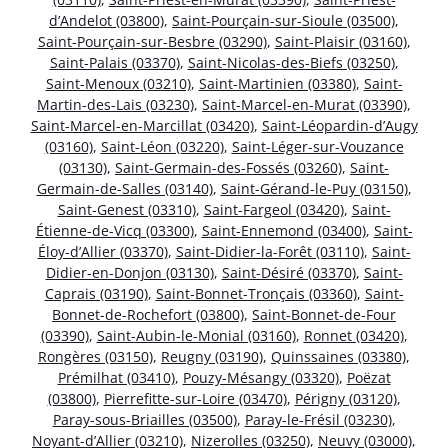
d’Andelot (03800)
,
Saint-Pourçain-sur-Sioule (03500)
,
Saint-Pourçain-sur-Besbre (03290)
,
Saint-Plaisir (03160)
,
Saint-Palais (03370)
,
Saint-Nicolas-des-Biefs (03250)
,
Saint-Menoux (03210)
,
Saint-Martinien (03380)
,
Saint-
Martin-des-Lais (03230)
,
Saint-Marcel-en-Murat (03390)
,
Saint-Marcel-en-Marcillat (03420)
,
Saint-Léopardin-d’Augy
(03160)
,
Saint-Léon (03220)
,
Saint-Léger-sur-Vouzance
(03130)
,
Saint-Germain-des-Fossés (03260)
,
Saint-
Germain-de-Salles (03140)
,
Saint-Gérand-le-Puy (03150)
,
Saint-Genest (03310)
,
Saint-Fargeol (03420)
,
Saint-
Étienne-de-Vicq (03300)
,
Saint-Ennemond (03400)
,
Saint-
Éloy-d’Allier (03370)
,
Saint-Didier-la-Forêt (03110)
,
Saint-
Didier-en-Donjon (03130)
,
Saint-Désiré (03370)
,
Saint-
Caprais (03190)
,
Saint-Bonnet-Tronçais (03360)
,
Saint-
Bonnet-de-Rochefort (03800)
,
Saint-Bonnet-de-Four
(03390)
,
Saint-Aubin-le-Monial (03160)
,
Ronnet (03420)
,
Rongères (03150)
,
Reugny (03190)
,
Quinssaines (03380)
,
Prémilhat (03410)
,
Pouzy-Mésangy (03320)
,
Poëzat
(03800)
,
Pierrefitte-sur-Loire (03470)
,
Périgny (03120)
,
Paray-sous-Briailles (03500)
,
Paray-le-Frésil (03230)
,
Noyant-d’Allier (03210)
,
Nizerolles (03250)
,
Neuvy (03000)
,