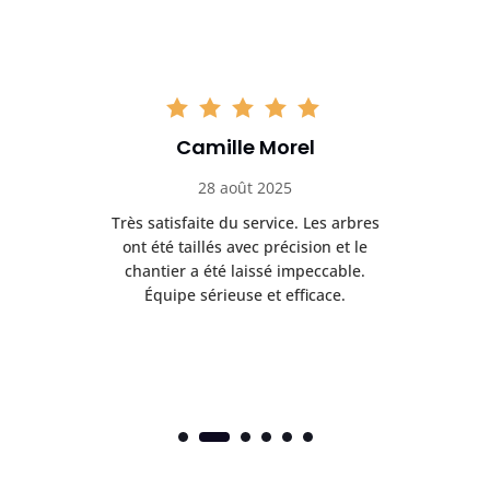
Camille Morel
28 août 2025
Très satisfaite du service. Les arbres
E
 mes
ont été taillés avec précision et le
dan
risé
chantier a été laissé impeccable.
donn
Équipe sérieuse et efficace.