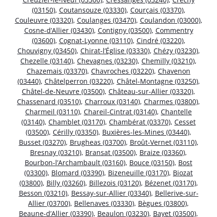
(03150)
,
Coutansouze (03330)
,
Courçais (03370)
,
Couleuvre (03320)
,
Coulanges (03470)
,
Coulandon (03000)
,
Cosne-d’Allier (03430)
,
Contigny (03500)
,
Commentry
(03600)
,
Cognat-Lyonne (03110)
,
Cindré (03220)
,
Chouvigny (03450)
,
Chirat-l’Église (03330)
,
Chézy (03230)
,
Chezelle (03140)
,
Chevagnes (03230)
,
Chemilly (03210)
,
Chazemais (03370)
,
Chavroches (03220)
,
Chavenon
(03440)
,
Châtelperron (03220)
,
Châtel-Montagne (03250)
,
Châtel-de-Neuvre (03500)
,
Château-sur-Allier (03320)
,
Chassenard (03510)
,
Charroux (03140)
,
Charmes (03800)
,
Charmeil (03110)
,
Chareil-Cintrat (03140)
,
Chantelle
(03140)
,
Chamblet (03170)
,
Chambérat (03370)
,
Cesset
(03500)
,
Cérilly (03350)
,
Buxières-les-Mines (03440)
,
Busset (03270)
,
Brugheas (03700)
,
Broût-Vernet (03110)
,
Bresnay (03210)
,
Bransat (03500)
,
Braize (03360)
,
Bourbon-l’Archambault (03160)
,
Bouce (03150)
,
Bost
(03300)
,
Blomard (03390)
,
Bizeneuille (03170)
,
Biozat
(03800)
,
Billy (03260)
,
Billezois (03120)
,
Bézenet (03170)
,
Besson (03210)
,
Bessay-sur-Allier (03340)
,
Bellerive-sur-
Allier (03700)
,
Bellenaves (03330)
,
Bègues (03800)
,
Beaune-d’Allier (03390)
,
Beaulon (03230)
,
Bayet (03500)
,