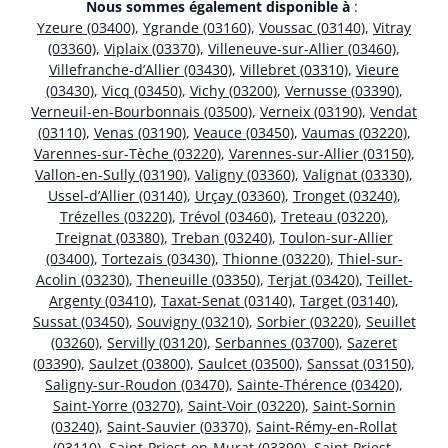
Nous sommes également disponible à
:
Yzeure (03400)
,
Ygrande (03160)
,
Voussac (03140)
,
Vitray
(03360)
,
Viplaix (03370)
,
Villeneuve-sur-Allier (03460)
,
Villefranche-d’Allier (03430)
,
Villebret (03310)
,
Vieure
(03430)
,
Vicq (03450)
,
Vichy (03200)
,
Vernusse (03390)
,
Verneuil-en-Bourbonnais (03500)
,
Verneix (03190)
,
Vendat
(03110)
,
Venas (03190)
,
Veauce (03450)
,
Vaumas (03220)
,
Varennes-sur-Tèche (03220)
,
Varennes-sur-Allier (03150)
,
Vallon-en-Sully (03190)
,
Valigny (03360)
,
Valignat (03330)
,
Ussel-d’Allier (03140)
,
Urçay (03360)
,
Tronget (03240)
,
Trézelles (03220)
,
Trévol (03460)
,
Treteau (03220)
,
Treignat (03380)
,
Treban (03240)
,
Toulon-sur-Allier
(03400)
,
Tortezais (03430)
,
Thionne (03220)
,
Thiel-sur-
Acolin (03230)
,
Theneuille (03350)
,
Terjat (03420)
,
Teillet-
Argenty (03410)
,
Taxat-Senat (03140)
,
Target (03140)
,
Sussat (03450)
,
Souvigny (03210)
,
Sorbier (03220)
,
Seuillet
(03260)
,
Servilly (03120)
,
Serbannes (03700)
,
Sazeret
(03390)
,
Saulzet (03800)
,
Saulcet (03500)
,
Sanssat (03150)
,
Saligny-sur-Roudon (03470)
,
Sainte-Thérence (03420)
,
Saint-Yorre (03270)
,
Saint-Voir (03220)
,
Saint-Sornin
(03240)
,
Saint-Sauvier (03370)
,
Saint-Rémy-en-Rollat
(03110)
,
Saint-Priest-en-Murat (03390)
,
Saint-Priest-