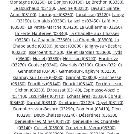
Montagne (03250)
,
Le Donjon (03130)
,
Le Brethon (03350)
,
Le Bouchaud (03130)
,
Lavoine (03250)
,
Lavault-Sainte-
Anne (03100)
,
Laprugne (03250)
,
Lapalisse (03120)
,
Langy
(03150)
,
Lamaids (03380)
,
Lalizolle (03450)
,
Laféline
(03500)
,
La Petite-Marche (03420)
,
La Guillermie (03250)
,
La Ferté-Hauterive (03340)
,
La Chapelle-aux-Chasses
(03230)
,
La Chapelle (73660)
,
La Chapelle (03300)
,
La
Chapelaude (03380)
,
Jenzat (03800)
,
Jaligny-sur-Besbre
(03220)
,
Isserpent (03120)
,
Isle-et-Bardais (03360)
,
Hyds
(03600)
,
Huriel (03380)
,
Hérisson (03190)
,
Hauterive
(03270)
,
Gouise (03340)
,
Givarlais (03190)
,
Gipcy (03210)
,
Gennetines (03400)
,
Garnat-sur-Engièvre (03230)
,
Gannay-sur-Loire (03230)
,
Gannat (03800)
,
Franchesse
(03160)
,
Fourilles (03140)
,
Fleuriel (03140)
,
Ferrières-sur-
Sichon (03250)
,
Étroussat (03140)
,
Espinasse-Vozelle
(03110)
,
Escurolles (03110)
,
Échassières (03330)
,
Ébreuil
(03450)
,
Durdat (03310)
,
Droiturier (03120)
,
Doyet (03170)
,
Dompierre-sur-Besbre (03290)
,
Domérat (03410)
,
Diou
(03290)
,
Deux-Chaises (03240)
,
Désertines (03630)
,
Deneuille-les-Mines (03170)
,
Deneuille-lès-Chantelle
(03140)
,
Cusset (03300)
,
Creuzier-le-Vieux (03300)
,
Creuzier-le-Neuf (03300)
,
Cressanges (03240)
,
Créchy