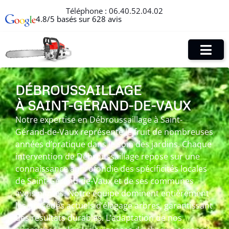
Téléphone :
06.40.52.04.02
4.8/5 basés sur 628 avis
DÉBROUSSAILLAGE
À SAINT-GÉRAND-DE-VAUX
Notre expertise en Débroussaillage à Saint-
Gérand-de-Vaux représente le fruit de nombreuses
années d’pratique dans le soin des jardins. Chaque
intervention de Débroussaillage repose sur une
connaissance approfondie des spécificités locales
de Saint-Gérand-de-Vaux et de ses communes
avoisinantes. Notre équipe dominent entièrement
les procédés actuels d’élagage arbres, garantissant
des résultats durables. L’adaptation de nos