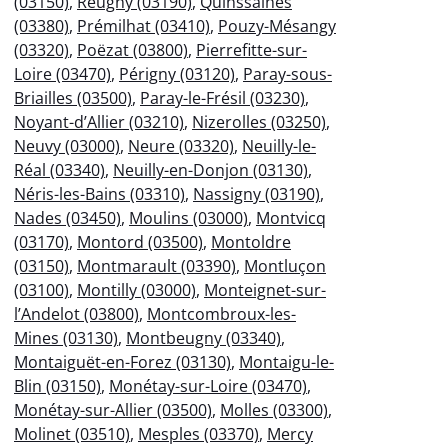
(03150)
,
Reugny (03190)
,
Quinssaines
(03380)
,
Prémilhat (03410)
,
Pouzy-Mésangy
(03320)
,
Poëzat (03800)
,
Pierrefitte-sur-
Loire (03470)
,
Périgny (03120)
,
Paray-sous-
Briailles (03500)
,
Paray-le-Frésil (03230)
,
Noyant-d’Allier (03210)
,
Nizerolles (03250)
,
Neuvy (03000)
,
Neure (03320)
,
Neuilly-le-
Réal (03340)
,
Neuilly-en-Donjon (03130)
,
Néris-les-Bains (03310)
,
Nassigny (03190)
,
Nades (03450)
,
Moulins (03000)
,
Montvicq
(03170)
,
Montord (03500)
,
Montoldre
(03150)
,
Montmarault (03390)
,
Montluçon
(03100)
,
Montilly (03000)
,
Monteignet-sur-
l’Andelot (03800)
,
Montcombroux-les-
Mines (03130)
,
Montbeugny (03340)
,
Montaiguët-en-Forez (03130)
,
Montaigu-le-
Blin (03150)
,
Monétay-sur-Loire (03470)
,
Monétay-sur-Allier (03500)
,
Molles (03300)
,
Molinet (03510)
,
Mesples (03370)
,
Mercy