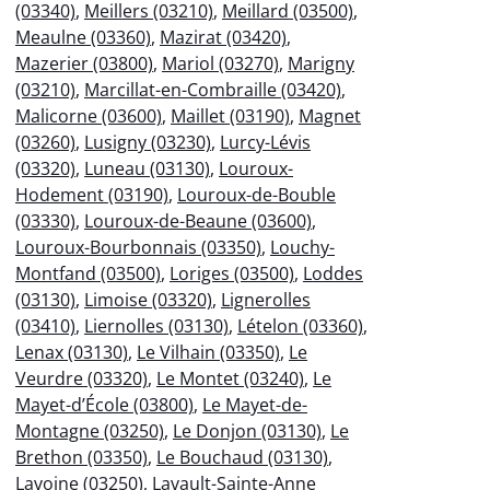
(03340)
,
Meillers (03210)
,
Meillard (03500)
,
Meaulne (03360)
,
Mazirat (03420)
,
Mazerier (03800)
,
Mariol (03270)
,
Marigny
(03210)
,
Marcillat-en-Combraille (03420)
,
Malicorne (03600)
,
Maillet (03190)
,
Magnet
(03260)
,
Lusigny (03230)
,
Lurcy-Lévis
(03320)
,
Luneau (03130)
,
Louroux-
Hodement (03190)
,
Louroux-de-Bouble
(03330)
,
Louroux-de-Beaune (03600)
,
Louroux-Bourbonnais (03350)
,
Louchy-
Montfand (03500)
,
Loriges (03500)
,
Loddes
(03130)
,
Limoise (03320)
,
Lignerolles
(03410)
,
Liernolles (03130)
,
Lételon (03360)
,
Lenax (03130)
,
Le Vilhain (03350)
,
Le
Veurdre (03320)
,
Le Montet (03240)
,
Le
Mayet-d’École (03800)
,
Le Mayet-de-
Montagne (03250)
,
Le Donjon (03130)
,
Le
Brethon (03350)
,
Le Bouchaud (03130)
,
Lavoine (03250)
,
Lavault-Sainte-Anne