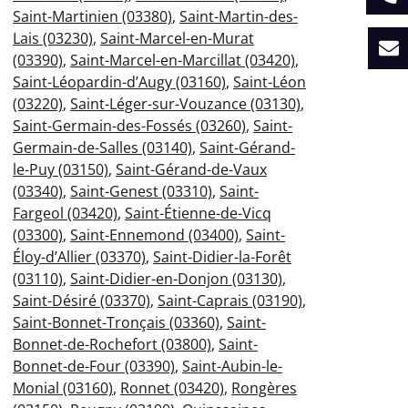
Saint-Martinien (03380)
,
Saint-Martin-des-
Lais (03230)
,
Saint-Marcel-en-Murat
(03390)
,
Saint-Marcel-en-Marcillat (03420)
,
Saint-Léopardin-d’Augy (03160)
,
Saint-Léon
(03220)
,
Saint-Léger-sur-Vouzance (03130)
,
Saint-Germain-des-Fossés (03260)
,
Saint-
Germain-de-Salles (03140)
,
Saint-Gérand-
le-Puy (03150)
,
Saint-Gérand-de-Vaux
(03340)
,
Saint-Genest (03310)
,
Saint-
Fargeol (03420)
,
Saint-Étienne-de-Vicq
(03300)
,
Saint-Ennemond (03400)
,
Saint-
Éloy-d’Allier (03370)
,
Saint-Didier-la-Forêt
(03110)
,
Saint-Didier-en-Donjon (03130)
,
Saint-Désiré (03370)
,
Saint-Caprais (03190)
,
Saint-Bonnet-Tronçais (03360)
,
Saint-
Bonnet-de-Rochefort (03800)
,
Saint-
Bonnet-de-Four (03390)
,
Saint-Aubin-le-
Monial (03160)
,
Ronnet (03420)
,
Rongères