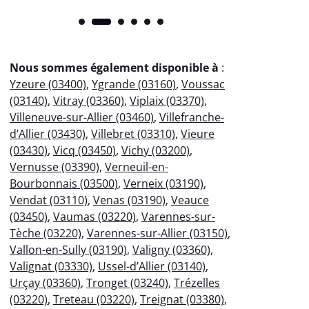
Nous sommes également disponible à
:
Yzeure (03400)
,
Ygrande (03160)
,
Voussac
(03140)
,
Vitray (03360)
,
Viplaix (03370)
,
Villeneuve-sur-Allier (03460)
,
Villefranche-
d’Allier (03430)
,
Villebret (03310)
,
Vieure
(03430)
,
Vicq (03450)
,
Vichy (03200)
,
Vernusse (03390)
,
Verneuil-en-
Bourbonnais (03500)
,
Verneix (03190)
,
Vendat (03110)
,
Venas (03190)
,
Veauce
(03450)
,
Vaumas (03220)
,
Varennes-sur-
Tèche (03220)
,
Varennes-sur-Allier (03150)
,
Vallon-en-Sully (03190)
,
Valigny (03360)
,
Valignat (03330)
,
Ussel-d’Allier (03140)
,
Urçay (03360)
,
Tronget (03240)
,
Trézelles
(03220)
,
Treteau (03220)
,
Treignat (03380)
,