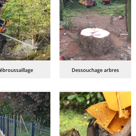
ébroussaillage
Dessouchage arbres