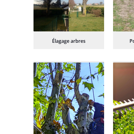
Élagage arbres
P