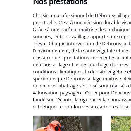
Nos prestations
Choisir un professionnel de Débroussaillage 
ponctuelle. C’est à une décision durable visa
Grâce à une parfaite maîtrise des techniques
souches, Débroussaillage apporte une répon
Trévol. Chaque intervention de Débroussail
l’environnement, de la santé végétale et des
So
d’assurer des prestations cohérentes allant de
débroussaillage et le dessouchage d’arbres, t
0
conditions climatiques, la densité végétale e
Servic
spécifique que Débroussaillage maîtrise plei
début à 
ou encore l’abattage sécurisé sont réalisés 
été par
valorisation paysagère. Opter pour Débrouss
et l
fondé sur l’écoute, la rigueur et la connaissa
interven
esthétiques et conformes aux attentes local
Je rec