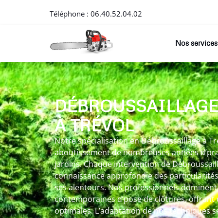
Téléphone :
06.40.52.04.02
Nos services
DÉBROUSSAILLAG
À TRÉVOL
Notre spécialisation en Débroussaillage à Tr
aboutissement de nombreuses années d’prat
jardins. Chaque intervention de Débroussail
connaissance approfondie des particularités
ses alentours. Nos professionnels dominen
contemporaines d’pose de clôtures, offrant
optimales. L’adaptation de nos techniques se