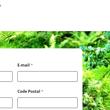
s
*
E-mail
*
*
*
Code Postal
*