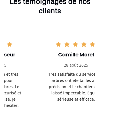
Les témoignages de nos
clients
Camille Morel
Yan
28 août 2025
15 se
Très satisfaite du service. Les
Excellent t
arbres ont été taillés avec
réalisé 
précision et le chantier a été
annoncés
laissé impeccable. Équipe
donnés étai
sérieuse et efficace.
le résul