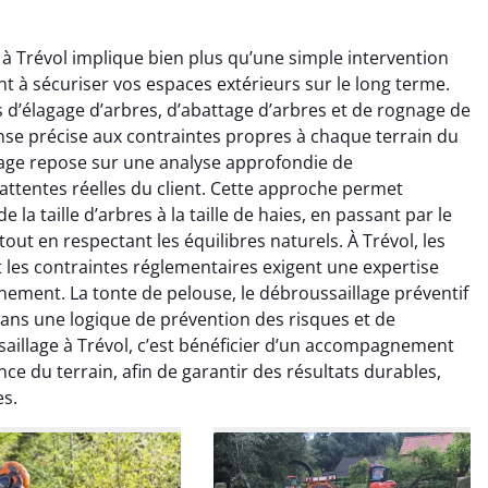
à Trévol implique bien plus qu’une simple intervention
nt à sécuriser vos espaces extérieurs sur le long terme.
 d’élagage d’arbres, d’abattage d’arbres et de rognage de
se précise aux contraintes propres à chaque terrain du
lage repose sur une analyse approfondie de
 attentes réelles du client. Cette approche permet
raya Benali
Léandro Vasseur
 la taille d’arbres à la taille de haies, en passant par le
out en respectant les équilibres naturels. À Trévol, les
7 février 2026
12 juillet 2025
t les contraintes réglementaires exigent une expertise
e irréprochable du
Intervention rapide et très
nement. La tonte de pelouse, le débroussaillage préventif
la fin. Les arbres ont
professionnelle pour
dans une logique de prévention des risques et de
faitement entretenus
l’élagage de mes arbres. Le
aillage à Trévol, c’est bénéficier d’un accompagnement
e nettoyage après
travail est propre, sécurisé et
nce du terrain, afin de garantir des résultats durables,
tion est impeccable.
parfaitement réalisé. Je
es.
ommande vivement.
recommande sans hésiter.