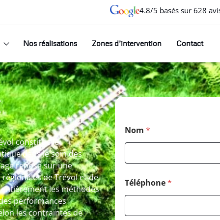
4.8/5 basés sur 628 avi
Nos réalisations
Zones d’intervention
Contact
E
Nom
*
évol constitue le
ique dans le soin des
lage repose sur une
 régionales de Trévol et de
Téléphone
*
t entièrement les méthodes
 des performances
lon les contraintes de