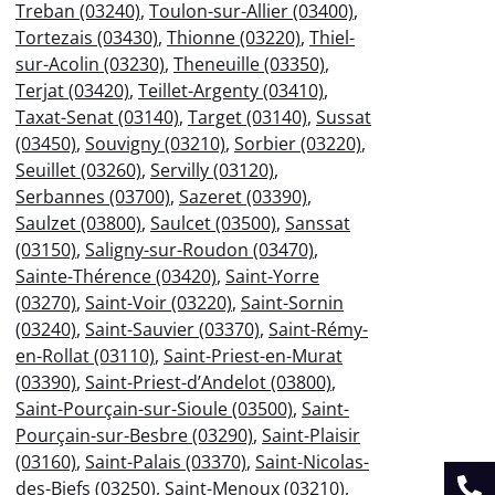
Treban (03240)
,
Toulon-sur-Allier (03400)
,
Tortezais (03430)
,
Thionne (03220)
,
Thiel-
sur-Acolin (03230)
,
Theneuille (03350)
,
Terjat (03420)
,
Teillet-Argenty (03410)
,
Taxat-Senat (03140)
,
Target (03140)
,
Sussat
(03450)
,
Souvigny (03210)
,
Sorbier (03220)
,
Seuillet (03260)
,
Servilly (03120)
,
Serbannes (03700)
,
Sazeret (03390)
,
Saulzet (03800)
,
Saulcet (03500)
,
Sanssat
(03150)
,
Saligny-sur-Roudon (03470)
,
Sainte-Thérence (03420)
,
Saint-Yorre
(03270)
,
Saint-Voir (03220)
,
Saint-Sornin
(03240)
,
Saint-Sauvier (03370)
,
Saint-Rémy-
en-Rollat (03110)
,
Saint-Priest-en-Murat
(03390)
,
Saint-Priest-d’Andelot (03800)
,
Saint-Pourçain-sur-Sioule (03500)
,
Saint-
Pourçain-sur-Besbre (03290)
,
Saint-Plaisir
(03160)
,
Saint-Palais (03370)
,
Saint-Nicolas-
des-Biefs (03250)
,
Saint-Menoux (03210)
,