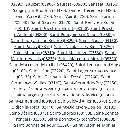
(03390)
,
Saulzet (03800)
,
Saulcet (03500)
,
Sanssat (03150)
,
Saligny-sur-Roudon (03470)
,
Sainte-Thérence (03420)
,
Saint-Yorre (03270)
,
Saint-Voir (03220)
,
Saint-Sornin
(03240)
,
Saint-Sauvier (03370)
,
Saint-Rémy-en-Rollat
(03110)
,
Saint-Priest-en-Murat (03390)
,
Saint-Priest-
d’Andelot (03800)
,
Saint-Pourçain-sur-Sioule (03500)
,
Saint-Pourçain-sur-Besbre (03290)
,
Saint-Plaisir (03160)
,
Saint-Palais (03370)
,
Saint-Nicolas-des-Biefs (03250)
,
Saint-Menoux (03210)
,
Saint-Martinien (03380)
,
Saint-
Martin-des-Lais (03230)
,
Saint-Marcel-en-Murat (03390)
,
Saint-Marcel-en-Marcillat (03420)
,
Saint-Léopardin-d’Augy
(03160)
,
Saint-Léon (03220)
,
Saint-Léger-sur-Vouzance
(03130)
,
Saint-Germain-des-Fossés (03260)
,
Saint-
Germain-de-Salles (03140)
,
Saint-Gérand-le-Puy (03150)
,
Saint-Gérand-de-Vaux (03340)
,
Saint-Genest (03310)
,
Saint-Fargeol (03420)
,
Saint-Étienne-de-Vicq (03300)
,
Saint-Ennemond (03400)
,
Saint-Éloy-d’Allier (03370)
,
Saint-
Didier-la-Forêt (03110)
,
Saint-Didier-en-Donjon (03130)
,
Saint-Désiré (03370)
,
Saint-Caprais (03190)
,
Saint-Bonnet-
Tronçais (03360)
,
Saint-Bonnet-de-Rochefort (03800)
,
Saint-Bonnet-de-Four (03390)
,
Saint-Aubin-le-Monial