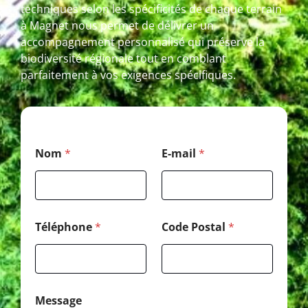
techniques selon les spécificités de chaque terrain
à Magnet nous permet de délivrer un
accompagnement personnalisé qui préserve la
biodiversité régionale tout en comblant
parfaitement à vos exigences spécifiques.
*
Nom
*
E-mail
*
*
*
Téléphone
*
Code Postal
*
Message