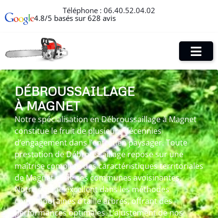
Téléphone :
06.40.52.04.02
4.8/5 basés sur 628 avis
DÉBROUSSAILLAGE
À MAGNET
Notre spécialisation en Débroussaillage à Magnet
constitue le fruit de plusieurs décennies
d’engagement dans l’entretien paysager. Toute
prestation de Débroussaillage repose sur une
maîtrise complète des caractéristiques territoriales
de Magnet et de ses communes avoisinantes.
Notre équipe excellent dans les méthodes
contemporaines d’taille arbres, offrant des
performances optimales. L’ajustement de nos