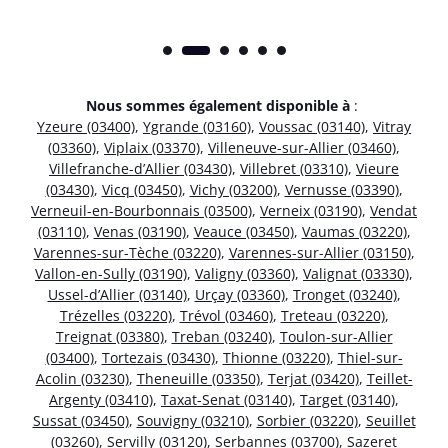
Nous sommes également disponible à
:
Yzeure (03400)
,
Ygrande (03160)
,
Voussac (03140)
,
Vitray
(03360)
,
Viplaix (03370)
,
Villeneuve-sur-Allier (03460)
,
Villefranche-d’Allier (03430)
,
Villebret (03310)
,
Vieure
(03430)
,
Vicq (03450)
,
Vichy (03200)
,
Vernusse (03390)
,
Verneuil-en-Bourbonnais (03500)
,
Verneix (03190)
,
Vendat
(03110)
,
Venas (03190)
,
Veauce (03450)
,
Vaumas (03220)
,
Varennes-sur-Tèche (03220)
,
Varennes-sur-Allier (03150)
,
Vallon-en-Sully (03190)
,
Valigny (03360)
,
Valignat (03330)
,
Ussel-d’Allier (03140)
,
Urçay (03360)
,
Tronget (03240)
,
Trézelles (03220)
,
Trévol (03460)
,
Treteau (03220)
,
Treignat (03380)
,
Treban (03240)
,
Toulon-sur-Allier
(03400)
,
Tortezais (03430)
,
Thionne (03220)
,
Thiel-sur-
Acolin (03230)
,
Theneuille (03350)
,
Terjat (03420)
,
Teillet-
Argenty (03410)
,
Taxat-Senat (03140)
,
Target (03140)
,
Sussat (03450)
,
Souvigny (03210)
,
Sorbier (03220)
,
Seuillet
(03260)
,
Servilly (03120)
,
Serbannes (03700)
,
Sazeret