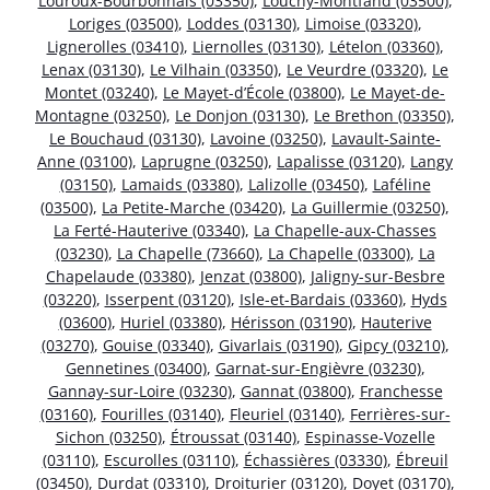
Louroux-Bourbonnais (03350)
,
Louchy-Montfand (03500)
,
Loriges (03500)
,
Loddes (03130)
,
Limoise (03320)
,
Lignerolles (03410)
,
Liernolles (03130)
,
Lételon (03360)
,
Lenax (03130)
,
Le Vilhain (03350)
,
Le Veurdre (03320)
,
Le
Montet (03240)
,
Le Mayet-d’École (03800)
,
Le Mayet-de-
Montagne (03250)
,
Le Donjon (03130)
,
Le Brethon (03350)
,
Le Bouchaud (03130)
,
Lavoine (03250)
,
Lavault-Sainte-
Anne (03100)
,
Laprugne (03250)
,
Lapalisse (03120)
,
Langy
(03150)
,
Lamaids (03380)
,
Lalizolle (03450)
,
Laféline
(03500)
,
La Petite-Marche (03420)
,
La Guillermie (03250)
,
La Ferté-Hauterive (03340)
,
La Chapelle-aux-Chasses
(03230)
,
La Chapelle (73660)
,
La Chapelle (03300)
,
La
Chapelaude (03380)
,
Jenzat (03800)
,
Jaligny-sur-Besbre
(03220)
,
Isserpent (03120)
,
Isle-et-Bardais (03360)
,
Hyds
(03600)
,
Huriel (03380)
,
Hérisson (03190)
,
Hauterive
(03270)
,
Gouise (03340)
,
Givarlais (03190)
,
Gipcy (03210)
,
Gennetines (03400)
,
Garnat-sur-Engièvre (03230)
,
Gannay-sur-Loire (03230)
,
Gannat (03800)
,
Franchesse
(03160)
,
Fourilles (03140)
,
Fleuriel (03140)
,
Ferrières-sur-
Sichon (03250)
,
Étroussat (03140)
,
Espinasse-Vozelle
(03110)
,
Escurolles (03110)
,
Échassières (03330)
,
Ébreuil
(03450)
,
Durdat (03310)
,
Droiturier (03120)
,
Doyet (03170)
,