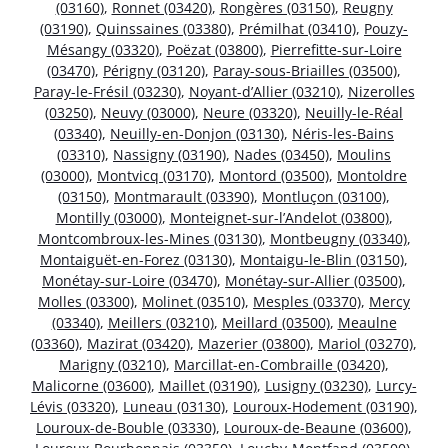
(03160)
,
Ronnet (03420)
,
Rongères (03150)
,
Reugny
(03190)
,
Quinssaines (03380)
,
Prémilhat (03410)
,
Pouzy-
Mésangy (03320)
,
Poëzat (03800)
,
Pierrefitte-sur-Loire
(03470)
,
Périgny (03120)
,
Paray-sous-Briailles (03500)
,
Paray-le-Frésil (03230)
,
Noyant-d’Allier (03210)
,
Nizerolles
(03250)
,
Neuvy (03000)
,
Neure (03320)
,
Neuilly-le-Réal
(03340)
,
Neuilly-en-Donjon (03130)
,
Néris-les-Bains
(03310)
,
Nassigny (03190)
,
Nades (03450)
,
Moulins
(03000)
,
Montvicq (03170)
,
Montord (03500)
,
Montoldre
(03150)
,
Montmarault (03390)
,
Montluçon (03100)
,
Montilly (03000)
,
Monteignet-sur-l’Andelot (03800)
,
Montcombroux-les-Mines (03130)
,
Montbeugny (03340)
,
Montaiguët-en-Forez (03130)
,
Montaigu-le-Blin (03150)
,
Monétay-sur-Loire (03470)
,
Monétay-sur-Allier (03500)
,
Molles (03300)
,
Molinet (03510)
,
Mesples (03370)
,
Mercy
(03340)
,
Meillers (03210)
,
Meillard (03500)
,
Meaulne
(03360)
,
Mazirat (03420)
,
Mazerier (03800)
,
Mariol (03270)
,
Marigny (03210)
,
Marcillat-en-Combraille (03420)
,
Malicorne (03600)
,
Maillet (03190)
,
Lusigny (03230)
,
Lurcy-
Lévis (03320)
,
Luneau (03130)
,
Louroux-Hodement (03190)
,
Louroux-de-Bouble (03330)
,
Louroux-de-Beaune (03600)
,