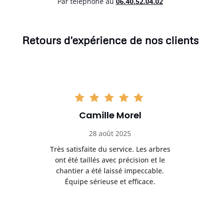
Par téléphone au
06.40.52.04.02
Retours d'expérience de nos clients
Camille Morel
28 août 2025
Très satisfaite du service. Les arbres
E
 mes
ont été taillés avec précision et le
dan
risé
chantier a été laissé impeccable.
donn
Équipe sérieuse et efficace.