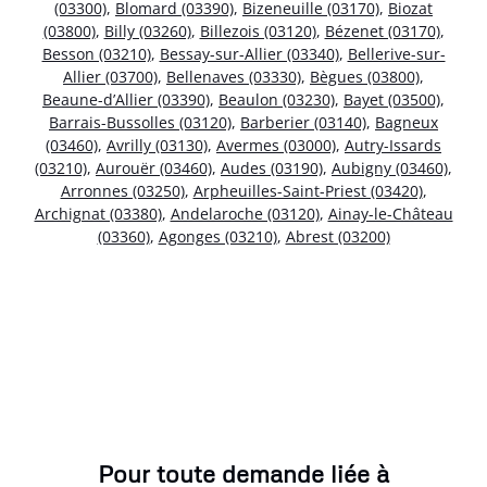
(03300)
,
Blomard (03390)
,
Bizeneuille (03170)
,
Biozat
(03800)
,
Billy (03260)
,
Billezois (03120)
,
Bézenet (03170)
,
Besson (03210)
,
Bessay-sur-Allier (03340)
,
Bellerive-sur-
Allier (03700)
,
Bellenaves (03330)
,
Bègues (03800)
,
Beaune-d’Allier (03390)
,
Beaulon (03230)
,
Bayet (03500)
,
Barrais-Bussolles (03120)
,
Barberier (03140)
,
Bagneux
(03460)
,
Avrilly (03130)
,
Avermes (03000)
,
Autry-Issards
(03210)
,
Aurouër (03460)
,
Audes (03190)
,
Aubigny (03460)
,
Arronnes (03250)
,
Arpheuilles-Saint-Priest (03420)
,
Archignat (03380)
,
Andelaroche (03120)
,
Ainay-le-Château
(03360)
,
Agonges (03210)
,
Abrest (03200)
Pour toute demande liée à