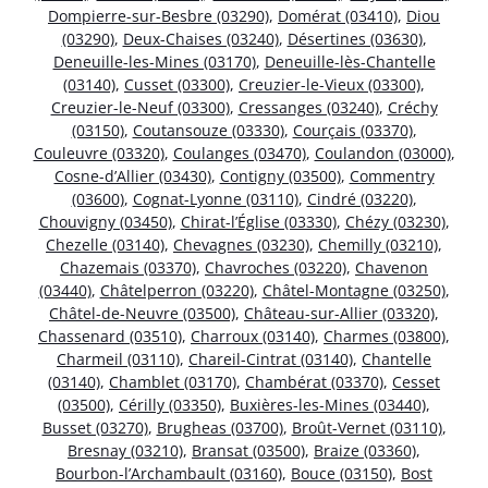
Dompierre-sur-Besbre (03290)
,
Domérat (03410)
,
Diou
(03290)
,
Deux-Chaises (03240)
,
Désertines (03630)
,
Deneuille-les-Mines (03170)
,
Deneuille-lès-Chantelle
(03140)
,
Cusset (03300)
,
Creuzier-le-Vieux (03300)
,
Creuzier-le-Neuf (03300)
,
Cressanges (03240)
,
Créchy
(03150)
,
Coutansouze (03330)
,
Courçais (03370)
,
Couleuvre (03320)
,
Coulanges (03470)
,
Coulandon (03000)
,
Cosne-d’Allier (03430)
,
Contigny (03500)
,
Commentry
(03600)
,
Cognat-Lyonne (03110)
,
Cindré (03220)
,
Chouvigny (03450)
,
Chirat-l’Église (03330)
,
Chézy (03230)
,
Chezelle (03140)
,
Chevagnes (03230)
,
Chemilly (03210)
,
Chazemais (03370)
,
Chavroches (03220)
,
Chavenon
(03440)
,
Châtelperron (03220)
,
Châtel-Montagne (03250)
,
Châtel-de-Neuvre (03500)
,
Château-sur-Allier (03320)
,
Chassenard (03510)
,
Charroux (03140)
,
Charmes (03800)
,
Charmeil (03110)
,
Chareil-Cintrat (03140)
,
Chantelle
(03140)
,
Chamblet (03170)
,
Chambérat (03370)
,
Cesset
(03500)
,
Cérilly (03350)
,
Buxières-les-Mines (03440)
,
Busset (03270)
,
Brugheas (03700)
,
Broût-Vernet (03110)
,
Bresnay (03210)
,
Bransat (03500)
,
Braize (03360)
,
Bourbon-l’Archambault (03160)
,
Bouce (03150)
,
Bost