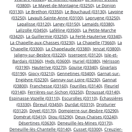
(03800)
,
Le Mayet-de-Montagne (03250)
,
Le Donjon
(03130)
,
Le Brethon (03350)
,
Le Bouchaud (03130)
,
Lavoine
(03250)
,
Lavault-Sainte-Anne (03100)
,
Laprugne (03250)
,
Lapalisse (03120)
,
Langy (03150)
,
Lamaids (03380)
,
Lalizolle (03450)
,
Laféline (03500)
,
La Petite-Marche
(03420)
,
La Guillermie (03250)
,
La Ferté-Hauterive (03340)
,
La Chapelle-aux-Chasses (03230)
,
La Chapelle (73660)
,
La
Chapelle (03300)
,
La Chapelaude (03380)
,
Jenzat (03800)
,
Jaligny-sur-Besbre (03220)
,
Isserpent (03120)
,
Isle-et-
Bardais (03360)
,
Hyds (03600)
,
Huriel (03380)
,
Hérisson
(03190)
,
Hauterive (03270)
,
Gouise (03340)
,
Givarlais
(03190)
,
Gipcy (03210)
,
Gennetines (03400)
,
Garnat-sur-
Engièvre (03230)
,
Gannay-sur-Loire (03230)
,
Gannat
(03800)
,
Franchesse (03160)
,
Fourilles (03140)
,
Fleuriel
(03140)
,
Ferrières-sur-Sichon (03250)
,
Étroussat (03140)
,
Espinasse-Vozelle (03110)
,
Escurolles (03110)
,
Échassières
(03330)
,
Ébreuil (03450)
,
Durdat (03310)
,
Droiturier
(03120)
,
Doyet (03170)
,
Dompierre-sur-Besbre (03290)
,
Domérat (03410)
,
Diou (03290)
,
Deux-Chaises (03240)
,
Désertines (03630)
,
Deneuille-les-Mines (03170)
,
Deneuille-lès-Chantelle (03140)
,
Cusset (03300)
,
Creuzier-