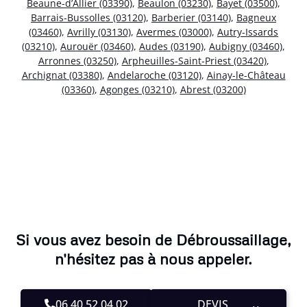
Beaune-d’Allier (03390)
,
Beaulon (03230)
,
Bayet (03500)
,
Barrais-Bussolles (03120)
,
Barberier (03140)
,
Bagneux
(03460)
,
Avrilly (03130)
,
Avermes (03000)
,
Autry-Issards
(03210)
,
Aurouër (03460)
,
Audes (03190)
,
Aubigny (03460)
,
Arronnes (03250)
,
Arpheuilles-Saint-Priest (03420)
,
Archignat (03380)
,
Andelaroche (03120)
,
Ainay-le-Château
(03360)
,
Agonges (03210)
,
Abrest (03200)
Si vous avez besoin de Débroussaillage,
n'hésitez pas à nous appeler.
06.40.52.04.02
DEVIS