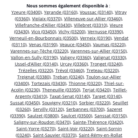
Nous sommes également disponible à
:
Yzeure (03400)
,
Ygrande (03160)
,
Voussac (03140)
,
Vitray
(03360)
,
Viplaix (03370)
,
Villeneuve-sur-Allier (03460)
,
Villefranche-d’Allier (03430)
,
Villebret (03310)
,
Vieure
(03430)
,
Vicq (03450)
,
Vichy (03200)
,
Vernusse (03390)
,
Verneuil-en-Bourbonnais (03500)
,
Verneix (03190)
,
Vendat
(03110)
,
Venas (03190)
,
Veauce (03450)
,
Vaumas (03220)
,
Varennes-sur-Tèche (03220)
,
Varennes-sur-Allier (03150)
,
Vallon-en-Sully (03190)
,
Valigny (03360)
,
Valignat (03330)
,
Ussel-d’Allier (03140)
,
Urçay (03360)
,
Tronget (03240)
,
Trézelles (03220)
,
Trévol (03460)
,
Treteau (03220)
,
Treignat (03380)
,
Treban (03240)
,
Toulon-sur-Allier
(03400)
,
Tortezais (03430)
,
Thionne (03220)
,
Thiel-sur-
Acolin (03230)
,
Theneuille (03350)
,
Terjat (03420)
,
Teillet-
Argenty (03410)
,
Taxat-Senat (03140)
,
Target (03140)
,
Sussat (03450)
,
Souvigny (03210)
,
Sorbier (03220)
,
Seuillet
(03260)
,
Servilly (03120)
,
Serbannes (03700)
,
Sazeret
(03390)
,
Saulzet (03800)
,
Saulcet (03500)
,
Sanssat (03150)
,
Saligny-sur-Roudon (03470)
,
Sainte-Thérence (03420)
,
Saint-Yorre (03270)
,
Saint-Voir (03220)
,
Saint-Sornin
(03240)
,
Saint-Sauvier (03370)
,
Saint-Rémy-en-Rollat