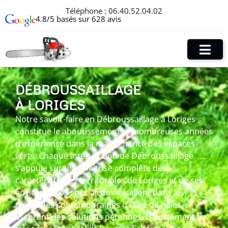
Téléphone :
06.40.52.04.02
4.8/5 basés sur 628 avis
DÉBROUSSAILLAGE
À LORIGES
Notre savoir-faire en Débroussaillage à Loriges
constitue le aboutissement de nombreuses années
d’expérience dans la maintenance des espaces
verts. Chaque intervention de Débroussaillage
s’appuie sur une maîtrise complète des
caractéristiques territoriales de Loriges et de ses
environs. Nos spécialistes excellent dans les
méthodes contemporaines d’taille de haies,
assurant des solutions pérennes. L’ajustement de