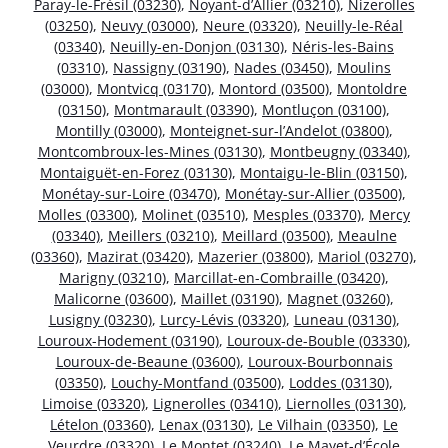
Paray-le-Frésil (03230)
,
Noyant-d’Allier (03210)
,
Nizerolles
(03250)
,
Neuvy (03000)
,
Neure (03320)
,
Neuilly-le-Réal
(03340)
,
Neuilly-en-Donjon (03130)
,
Néris-les-Bains
(03310)
,
Nassigny (03190)
,
Nades (03450)
,
Moulins
(03000)
,
Montvicq (03170)
,
Montord (03500)
,
Montoldre
(03150)
,
Montmarault (03390)
,
Montluçon (03100)
,
Montilly (03000)
,
Monteignet-sur-l’Andelot (03800)
,
Montcombroux-les-Mines (03130)
,
Montbeugny (03340)
,
Montaiguët-en-Forez (03130)
,
Montaigu-le-Blin (03150)
,
Monétay-sur-Loire (03470)
,
Monétay-sur-Allier (03500)
,
Molles (03300)
,
Molinet (03510)
,
Mesples (03370)
,
Mercy
(03340)
,
Meillers (03210)
,
Meillard (03500)
,
Meaulne
(03360)
,
Mazirat (03420)
,
Mazerier (03800)
,
Mariol (03270)
,
Marigny (03210)
,
Marcillat-en-Combraille (03420)
,
Malicorne (03600)
,
Maillet (03190)
,
Magnet (03260)
,
Lusigny (03230)
,
Lurcy-Lévis (03320)
,
Luneau (03130)
,
Louroux-Hodement (03190)
,
Louroux-de-Bouble (03330)
,
Louroux-de-Beaune (03600)
,
Louroux-Bourbonnais
(03350)
,
Louchy-Montfand (03500)
,
Loddes (03130)
,
Limoise (03320)
,
Lignerolles (03410)
,
Liernolles (03130)
,
Lételon (03360)
,
Lenax (03130)
,
Le Vilhain (03350)
,
Le
Veurdre (03320)
,
Le Montet (03240)
,
Le Mayet-d’École