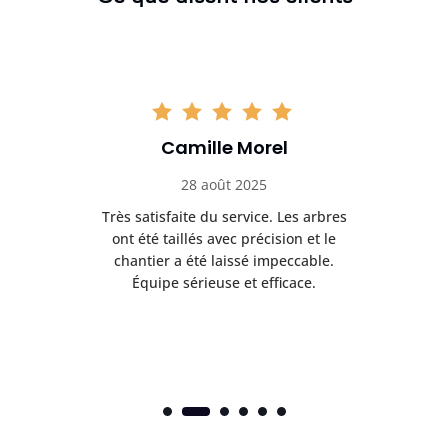
Camille Morel
28 août 2025
Très satisfaite du service. Les arbres
E
 mes
ont été taillés avec précision et le
dan
risé
chantier a été laissé impeccable.
donn
Équipe sérieuse et efficace.