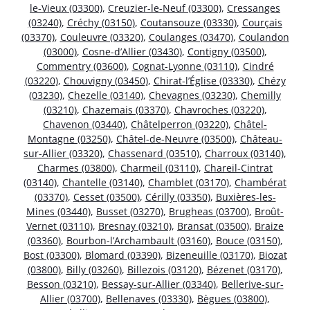
le-Vieux (03300)
,
Creuzier-le-Neuf (03300)
,
Cressanges
(03240)
,
Créchy (03150)
,
Coutansouze (03330)
,
Courçais
(03370)
,
Couleuvre (03320)
,
Coulanges (03470)
,
Coulandon
(03000)
,
Cosne-d’Allier (03430)
,
Contigny (03500)
,
Commentry (03600)
,
Cognat-Lyonne (03110)
,
Cindré
(03220)
,
Chouvigny (03450)
,
Chirat-l’Église (03330)
,
Chézy
(03230)
,
Chezelle (03140)
,
Chevagnes (03230)
,
Chemilly
(03210)
,
Chazemais (03370)
,
Chavroches (03220)
,
Chavenon (03440)
,
Châtelperron (03220)
,
Châtel-
Montagne (03250)
,
Châtel-de-Neuvre (03500)
,
Château-
sur-Allier (03320)
,
Chassenard (03510)
,
Charroux (03140)
,
Charmes (03800)
,
Charmeil (03110)
,
Chareil-Cintrat
(03140)
,
Chantelle (03140)
,
Chamblet (03170)
,
Chambérat
(03370)
,
Cesset (03500)
,
Cérilly (03350)
,
Buxières-les-
Mines (03440)
,
Busset (03270)
,
Brugheas (03700)
,
Broût-
Vernet (03110)
,
Bresnay (03210)
,
Bransat (03500)
,
Braize
(03360)
,
Bourbon-l’Archambault (03160)
,
Bouce (03150)
,
Bost (03300)
,
Blomard (03390)
,
Bizeneuille (03170)
,
Biozat
(03800)
,
Billy (03260)
,
Billezois (03120)
,
Bézenet (03170)
,
Besson (03210)
,
Bessay-sur-Allier (03340)
,
Bellerive-sur-
Allier (03700)
,
Bellenaves (03330)
,
Bègues (03800)
,