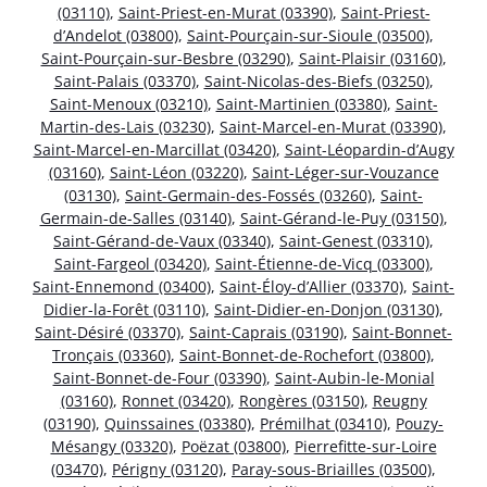
(03110)
,
Saint-Priest-en-Murat (03390)
,
Saint-Priest-
d’Andelot (03800)
,
Saint-Pourçain-sur-Sioule (03500)
,
Saint-Pourçain-sur-Besbre (03290)
,
Saint-Plaisir (03160)
,
Saint-Palais (03370)
,
Saint-Nicolas-des-Biefs (03250)
,
Saint-Menoux (03210)
,
Saint-Martinien (03380)
,
Saint-
Martin-des-Lais (03230)
,
Saint-Marcel-en-Murat (03390)
,
Saint-Marcel-en-Marcillat (03420)
,
Saint-Léopardin-d’Augy
(03160)
,
Saint-Léon (03220)
,
Saint-Léger-sur-Vouzance
(03130)
,
Saint-Germain-des-Fossés (03260)
,
Saint-
Germain-de-Salles (03140)
,
Saint-Gérand-le-Puy (03150)
,
Saint-Gérand-de-Vaux (03340)
,
Saint-Genest (03310)
,
Saint-Fargeol (03420)
,
Saint-Étienne-de-Vicq (03300)
,
Saint-Ennemond (03400)
,
Saint-Éloy-d’Allier (03370)
,
Saint-
Didier-la-Forêt (03110)
,
Saint-Didier-en-Donjon (03130)
,
Saint-Désiré (03370)
,
Saint-Caprais (03190)
,
Saint-Bonnet-
Tronçais (03360)
,
Saint-Bonnet-de-Rochefort (03800)
,
Saint-Bonnet-de-Four (03390)
,
Saint-Aubin-le-Monial
(03160)
,
Ronnet (03420)
,
Rongères (03150)
,
Reugny
(03190)
,
Quinssaines (03380)
,
Prémilhat (03410)
,
Pouzy-
Mésangy (03320)
,
Poëzat (03800)
,
Pierrefitte-sur-Loire
(03470)
,
Périgny (03120)
,
Paray-sous-Briailles (03500)
,