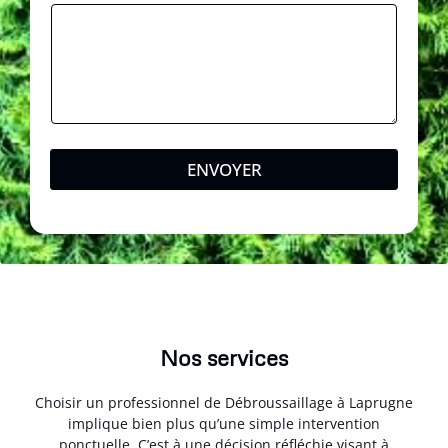
n
e
*
ENVOYER
Nos services
Choisir un professionnel de Débroussaillage à Laprugne
implique bien plus qu’une simple intervention
ponctuelle. C’est à une décision réfléchie visant à