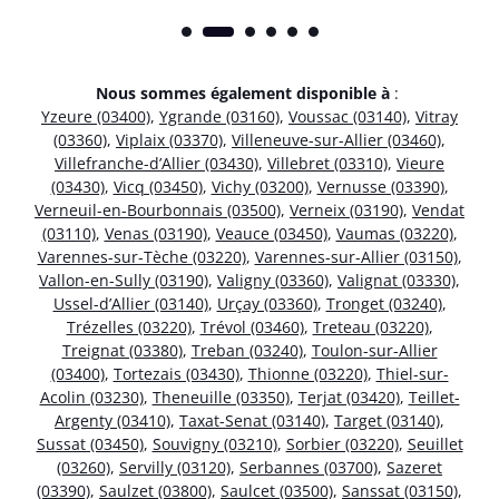
Nous sommes également disponible à
:
Yzeure (03400)
,
Ygrande (03160)
,
Voussac (03140)
,
Vitray
(03360)
,
Viplaix (03370)
,
Villeneuve-sur-Allier (03460)
,
Villefranche-d’Allier (03430)
,
Villebret (03310)
,
Vieure
(03430)
,
Vicq (03450)
,
Vichy (03200)
,
Vernusse (03390)
,
Verneuil-en-Bourbonnais (03500)
,
Verneix (03190)
,
Vendat
(03110)
,
Venas (03190)
,
Veauce (03450)
,
Vaumas (03220)
,
Varennes-sur-Tèche (03220)
,
Varennes-sur-Allier (03150)
,
Vallon-en-Sully (03190)
,
Valigny (03360)
,
Valignat (03330)
,
Ussel-d’Allier (03140)
,
Urçay (03360)
,
Tronget (03240)
,
Trézelles (03220)
,
Trévol (03460)
,
Treteau (03220)
,
Treignat (03380)
,
Treban (03240)
,
Toulon-sur-Allier
(03400)
,
Tortezais (03430)
,
Thionne (03220)
,
Thiel-sur-
Acolin (03230)
,
Theneuille (03350)
,
Terjat (03420)
,
Teillet-
Argenty (03410)
,
Taxat-Senat (03140)
,
Target (03140)
,
Sussat (03450)
,
Souvigny (03210)
,
Sorbier (03220)
,
Seuillet
(03260)
,
Servilly (03120)
,
Serbannes (03700)
,
Sazeret
(03390)
,
Saulzet (03800)
,
Saulcet (03500)
,
Sanssat (03150)
,