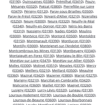
(03190)
,
Quinssaines (03380)
,
Prémilhat (03410)
,
Pouzy-
Mésangy (03320)
,
Poëzat (03800)
,
Pierrefitte-sur-Loire
(03470)
,
Périgny (03120)
,
Paray-sous-Briailles (03500)
,
Paray-le-Frésil (03230)
,
Noyant-d’Allier (03210)
,
Nizerolles
(03250)
,
Neuvy (03000)
,
Neure (03320)
,
Neuilly-le-Réal
(03340)
,
Neuilly-en-Donjon (03130)
,
Néris-les-Bains
(03310)
,
Nassigny (03190)
,
Nades (03450)
,
Moulins
(03000)
,
Montvicq (03170)
,
Montord (03500)
,
Montoldre
(03150)
,
Montmarault (03390)
,
Montluçon (03100)
,
Montilly (03000)
,
Monteignet-sur-l’Andelot (03800)
,
Montcombroux-les-Mines (03130)
,
Montbeugny (03340)
,
Montaiguët-en-Forez (03130)
,
Montaigu-le-Blin (03150)
,
Monétay-sur-Loire (03470)
,
Monétay-sur-Allier (03500)
,
Molles (03300)
,
Molinet (03510)
,
Mesples (03370)
,
Mercy
(03340)
,
Meillers (03210)
,
Meillard (03500)
,
Meaulne
(03360)
,
Mazirat (03420)
,
Mazerier (03800)
,
Mariol (03270)
,
Marigny (03210)
,
Marcillat-en-Combraille (03420)
,
Malicorne (03600)
,
Maillet (03190)
,
Magnet (03260)
,
Lusigny (03230)
,
Lurcy-Lévis (03320)
,
Luneau (03130)
,
Louroux-Hodement (03190)
,
Louroux-de-Bouble (03330)
,
Louroux-de-Beaune (03600)
,
Louroux-Bourbonnais
(03350)
,
Louchy-Montfand (03500)
,
Loriges (03500)
,