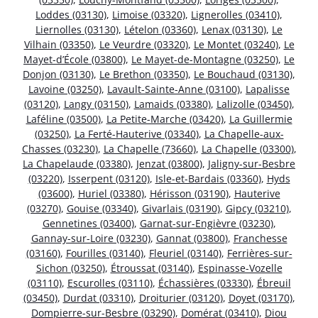
Loddes (03130)
,
Limoise (03320)
,
Lignerolles (03410)
,
Liernolles (03130)
,
Lételon (03360)
,
Lenax (03130)
,
Le
Vilhain (03350)
,
Le Veurdre (03320)
,
Le Montet (03240)
,
Le
Mayet-d’École (03800)
,
Le Mayet-de-Montagne (03250)
,
Le
Donjon (03130)
,
Le Brethon (03350)
,
Le Bouchaud (03130)
,
Lavoine (03250)
,
Lavault-Sainte-Anne (03100)
,
Lapalisse
(03120)
,
Langy (03150)
,
Lamaids (03380)
,
Lalizolle (03450)
,
Laféline (03500)
,
La Petite-Marche (03420)
,
La Guillermie
(03250)
,
La Ferté-Hauterive (03340)
,
La Chapelle-aux-
Chasses (03230)
,
La Chapelle (73660)
,
La Chapelle (03300)
,
La Chapelaude (03380)
,
Jenzat (03800)
,
Jaligny-sur-Besbre
(03220)
,
Isserpent (03120)
,
Isle-et-Bardais (03360)
,
Hyds
(03600)
,
Huriel (03380)
,
Hérisson (03190)
,
Hauterive
(03270)
,
Gouise (03340)
,
Givarlais (03190)
,
Gipcy (03210)
,
Gennetines (03400)
,
Garnat-sur-Engièvre (03230)
,
Gannay-sur-Loire (03230)
,
Gannat (03800)
,
Franchesse
(03160)
,
Fourilles (03140)
,
Fleuriel (03140)
,
Ferrières-sur-
Sichon (03250)
,
Étroussat (03140)
,
Espinasse-Vozelle
(03110)
,
Escurolles (03110)
,
Échassières (03330)
,
Ébreuil
(03450)
,
Durdat (03310)
,
Droiturier (03120)
,
Doyet (03170)
,
Dompierre-sur-Besbre (03290)
,
Domérat (03410)
,
Diou