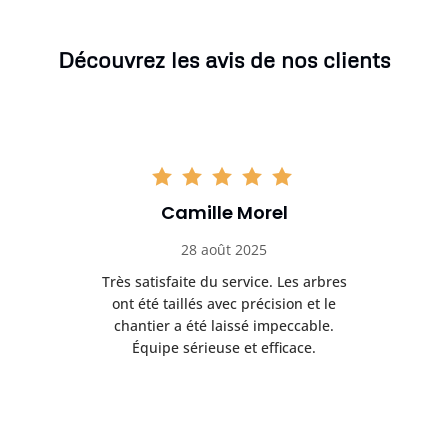
Découvrez les avis de nos clients
Camille Morel
28 août 2025
Très satisfaite du service. Les arbres
E
 mes
ont été taillés avec précision et le
dan
risé
chantier a été laissé impeccable.
donn
Équipe sérieuse et efficace.