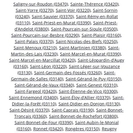
Saligny-sur-Roudon (03470)
,
Sainte-Thérence (03420)
,
Saint-Yorre (03270)
,
Saint-Voir (03220)
,
Saint-Sornin
(03240)
,
Saint-Sauvier (03370)
,
Saint-Rémy-en-Rollat
(03110)
,
Saint-Priest-en-Murat (03390)
,
Saint-Priest-
d’Andelot (03800)
,
Saint-Pourçain-sur-Sioule (03500)
,
Saint-Pourçain-sur-Besbre (03290)
,
Saint-Plaisir (03160)
,
Saint-Palais (03370)
,
Saint-Nicolas-des-Biefs (03250)
,
Saint-Menoux (03210)
,
Saint-Martinien (03380)
,
Saint-
Martin-des-Lais (03230)
,
Saint-Marcel-en-Murat (03390)
,
Saint-Marcel-en-Marcillat (03420)
,
Saint-Léopardin-d’Augy
(03160)
,
Saint-Léon (03220)
,
Saint-Léger-sur-Vouzance
(03130)
,
Saint-Germain-des-Fossés (03260)
,
Saint-
Germain-de-Salles (03140)
,
Saint-Gérand-le-Puy (03150)
,
Saint-Gérand-de-Vaux (03340)
,
Saint-Genest (03310)
,
Saint-Fargeol (03420)
,
Saint-Étienne-de-Vicq (03300)
,
Saint-Ennemond (03400)
,
Saint-Éloy-d’Allier (03370)
,
Saint-
Didier-la-Forêt (03110)
,
Saint-Didier-en-Donjon (03130)
,
Saint-Désiré (03370)
,
Saint-Caprais (03190)
,
Saint-Bonnet-
Tronçais (03360)
,
Saint-Bonnet-de-Rochefort (03800)
,
Saint-Bonnet-de-Four (03390)
,
Saint-Aubin-le-Monial
(03160)
,
Ronnet (03420)
,
Rongères (03150)
,
Reugny