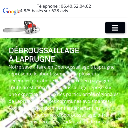
Téléphone :
06.40.52.04.02
4.8/5 basés sur 628 avis
DÉBROUSSAILLAGE
À LAPRUGNE
Notre savoir-faire en Débroussaillage à Laprugne
représente le aboutissement de plusieurs
décennies d’pratique dans l’entretien paysager.
Toute prestation de Débroussaillage repose sur
une expertise pointue des particularités régionales
de Laprugne et de ses communes avoisinantes.
Nos spécialistes dominent entièrement les
techniques modernes d’débroussaillage, offrant
des solutions pérennes. L’adaptation de nos