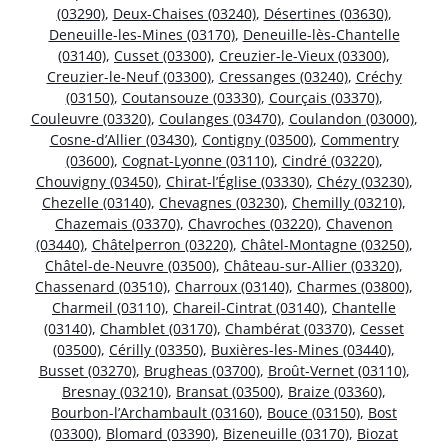
(03290)
,
Deux-Chaises (03240)
,
Désertines (03630)
,
Deneuille-les-Mines (03170)
,
Deneuille-lès-Chantelle
(03140)
,
Cusset (03300)
,
Creuzier-le-Vieux (03300)
,
Creuzier-le-Neuf (03300)
,
Cressanges (03240)
,
Créchy
(03150)
,
Coutansouze (03330)
,
Courçais (03370)
,
Couleuvre (03320)
,
Coulanges (03470)
,
Coulandon (03000)
,
Cosne-d’Allier (03430)
,
Contigny (03500)
,
Commentry
(03600)
,
Cognat-Lyonne (03110)
,
Cindré (03220)
,
Chouvigny (03450)
,
Chirat-l’Église (03330)
,
Chézy (03230)
,
Chezelle (03140)
,
Chevagnes (03230)
,
Chemilly (03210)
,
Chazemais (03370)
,
Chavroches (03220)
,
Chavenon
(03440)
,
Châtelperron (03220)
,
Châtel-Montagne (03250)
,
Châtel-de-Neuvre (03500)
,
Château-sur-Allier (03320)
,
Chassenard (03510)
,
Charroux (03140)
,
Charmes (03800)
,
Charmeil (03110)
,
Chareil-Cintrat (03140)
,
Chantelle
(03140)
,
Chamblet (03170)
,
Chambérat (03370)
,
Cesset
(03500)
,
Cérilly (03350)
,
Buxières-les-Mines (03440)
,
Busset (03270)
,
Brugheas (03700)
,
Broût-Vernet (03110)
,
Bresnay (03210)
,
Bransat (03500)
,
Braize (03360)
,
Bourbon-l’Archambault (03160)
,
Bouce (03150)
,
Bost
(03300)
,
Blomard (03390)
,
Bizeneuille (03170)
,
Biozat