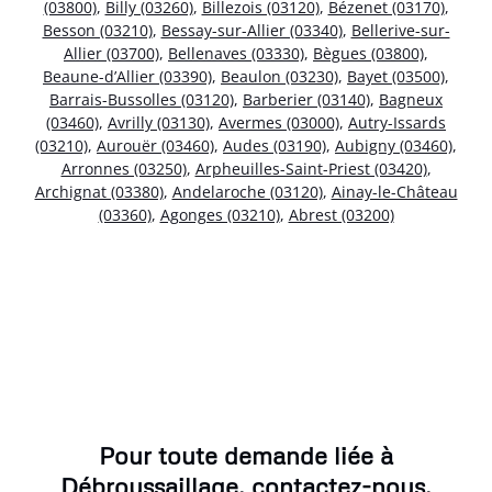
(03800)
,
Billy (03260)
,
Billezois (03120)
,
Bézenet (03170)
,
Besson (03210)
,
Bessay-sur-Allier (03340)
,
Bellerive-sur-
Allier (03700)
,
Bellenaves (03330)
,
Bègues (03800)
,
Beaune-d’Allier (03390)
,
Beaulon (03230)
,
Bayet (03500)
,
Barrais-Bussolles (03120)
,
Barberier (03140)
,
Bagneux
(03460)
,
Avrilly (03130)
,
Avermes (03000)
,
Autry-Issards
(03210)
,
Aurouër (03460)
,
Audes (03190)
,
Aubigny (03460)
,
Arronnes (03250)
,
Arpheuilles-Saint-Priest (03420)
,
Archignat (03380)
,
Andelaroche (03120)
,
Ainay-le-Château
(03360)
,
Agonges (03210)
,
Abrest (03200)
Pour toute demande liée à
Débroussaillage, contactez-nous.