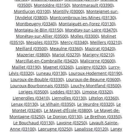
(03500)
,
Montoldre (03150)
,
Montmarault (03390)
,
Montluçon (03100)
,
Montilly (03000)
,
Monteignet-sur-
l’Andelot (03800)
,
Montcombroux-les-Mines (03130)
,
Montbeugny (03340)
,
Montaiguët-en-Forez (03130)
,
Montaigu-le-Blin (03150)
,
Monétay-sur-Loire (03470)
,
Monétay-sur-Allier (03500)
,
Molles (03300)
,
Molinet
(03510)
,
Mesples (03370)
,
Mercy (03340)
,
Meillers (03210)
,
Meillard (03500)
,
Meaulne (03360)
,
Mazirat (03420)
,
Mazerier (03800)
,
Mariol (03270)
,
Marigny (03210)
,
Marcillat-en-Combraille (03420)
,
Malicorne (03600)
,
Maillet (03190)
,
Magnet (03260)
,
Lusigny (03230)
,
Lurcy-
Lévis (03320)
,
Luneau (03130)
,
Louroux-Hodement (03190)
,
Louroux-de-Bouble (03330)
,
Louroux-de-Beaune (03600)
,
Louroux-Bourbonnais (03350)
,
Louchy-Montfand (03500)
,
Loriges (03500)
,
Loddes (03130)
,
Limoise (03320)
,
Lignerolles (03410)
,
Liernolles (03130)
,
Lételon (03360)
,
Lenax (03130)
,
Le Vilhain (03350)
,
Le Veurdre (03320)
,
Le
Montet (03240)
,
Le Mayet-d’École (03800)
,
Le Mayet-de-
Montagne (03250)
,
Le Donjon (03130)
,
Le Brethon (03350)
,
Le Bouchaud (03130)
,
Lavoine (03250)
,
Lavault-Sainte-
Anne (03100)
,
Laprugne (03250)
,
Lapalisse (03120)
,
Langy