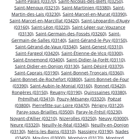
Saint-Palais (03370)
,
Saint-Nicolas-des-Biefs (03250)
,
Saint-Menoux (03210)
,
Saint-Martinien (03380)
,
Saint-
Martin-des-Lais (03230)
,
Saint-Marcel-en-Murat (03390)
,
Saint-Marcel-en-Marcillat (03420)
,
Saint-Léopardin-d’Augy
(03160)
,
Saint-Léon (03220)
,
Saint-Léger-sur-Vouzance
(03130)
,
Saint-Germain-des-Fossés (03260)
,
Saint-
Germain-de-Salles (03140)
,
Saint-Gérand-le-Puy (03150)
,
Saint-Gérand-de-Vaux (03340)
,
Saint-Genest (03310)
,
Saint-Fargeol (03420)
,
Saint-Étienne-de-Vicq (03300)
,
Saint-Ennemond (03400)
,
Saint-Didier-la-Forêt (03110)
,
Saint-Didier-en-Donjon (03130)
,
Saint-Désiré (03370)
,
Saint-Caprais (03190)
,
Saint-Bonnet-Tronçais (03360)
,
Saint-Bonnet-de-Rochefort (03800)
,
Saint-Bonnet-de-Four
(03390)
,
Saint-Aubin-le-Monial (03160)
,
Ronnet (03420)
,
Rongères (03150)
,
Reugny (03190)
,
Quinssaines (03380)
,
Prémilhat (03410)
,
Pouzy-Mésangy (03320)
,
Poëzat
(03800)
,
Pierrefitte-sur-Loire (03470)
,
Périgny (03120)
,
Paray-sous-Briailles (03500)
,
Paray-le-Frésil (03230)
,
Noyant-d’Allier (03210)
,
Nizerolles (03250)
,
Neuvy (03000)
,
Neure (03320)
,
Neuilly-le-Réal (03340)
,
Neuilly-en-Donjon
(03130)
,
Néris-les-Bains (03310)
,
Nassigny (03190)
,
Nades
(03450)
,
Moulins (03000)
,
Montvicq (03170)
,
Montord