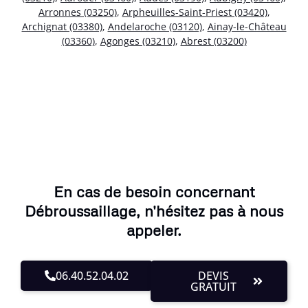
Arronnes (03250)
,
Arpheuilles-Saint-Priest (03420)
,
Archignat (03380)
,
Andelaroche (03120)
,
Ainay-le-Château
(03360)
,
Agonges (03210)
,
Abrest (03200)
En cas de besoin concernant
Débroussaillage, n'hésitez pas à nous
appeler.
06.40.52.04.02
DEVIS
GRATUIT