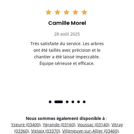
Camille Morel
28 août 2025
Très satisfaite du service. Les arbres
E
 mes
ont été taillés avec précision et le
dan
risé
chantier a été laissé impeccable.
donn
Équipe sérieuse et efficace.
Nous sommes également disponible à
:
Yzeure (03400)
,
Ygrande (03160)
,
Voussac (03140)
,
Vitray
(03360)
,
Viplaix (03370)
,
Villeneuve-sur-Allier (03460)
,