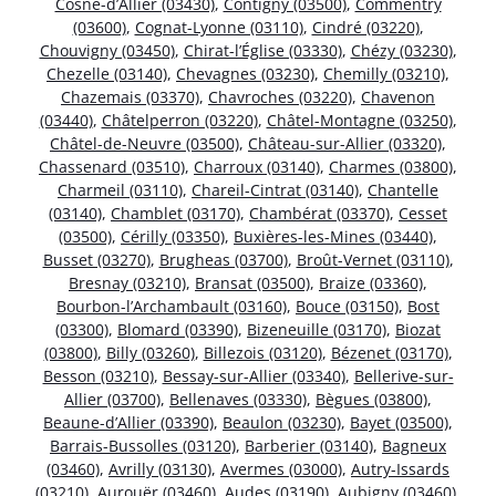
Cosne-d’Allier (03430)
,
Contigny (03500)
,
Commentry
(03600)
,
Cognat-Lyonne (03110)
,
Cindré (03220)
,
Chouvigny (03450)
,
Chirat-l’Église (03330)
,
Chézy (03230)
,
Chezelle (03140)
,
Chevagnes (03230)
,
Chemilly (03210)
,
Chazemais (03370)
,
Chavroches (03220)
,
Chavenon
(03440)
,
Châtelperron (03220)
,
Châtel-Montagne (03250)
,
Châtel-de-Neuvre (03500)
,
Château-sur-Allier (03320)
,
Chassenard (03510)
,
Charroux (03140)
,
Charmes (03800)
,
Charmeil (03110)
,
Chareil-Cintrat (03140)
,
Chantelle
(03140)
,
Chamblet (03170)
,
Chambérat (03370)
,
Cesset
(03500)
,
Cérilly (03350)
,
Buxières-les-Mines (03440)
,
Busset (03270)
,
Brugheas (03700)
,
Broût-Vernet (03110)
,
Bresnay (03210)
,
Bransat (03500)
,
Braize (03360)
,
Bourbon-l’Archambault (03160)
,
Bouce (03150)
,
Bost
(03300)
,
Blomard (03390)
,
Bizeneuille (03170)
,
Biozat
(03800)
,
Billy (03260)
,
Billezois (03120)
,
Bézenet (03170)
,
Besson (03210)
,
Bessay-sur-Allier (03340)
,
Bellerive-sur-
Allier (03700)
,
Bellenaves (03330)
,
Bègues (03800)
,
Beaune-d’Allier (03390)
,
Beaulon (03230)
,
Bayet (03500)
,
Barrais-Bussolles (03120)
,
Barberier (03140)
,
Bagneux
(03460)
,
Avrilly (03130)
,
Avermes (03000)
,
Autry-Issards
(03210)
,
Aurouër (03460)
,
Audes (03190)
,
Aubigny (03460)
,