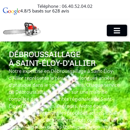
Téléphone :
06.40.52.04.02
4.8/5 basés sur 628 avis
DÉBROUSSAILLAGE
À SAINT-ÉLOY-D’ALLIER
Notre expertise en Débroussaillage à Saint-Éloy-
d’Allier représente le résultat de longues années
d’pratique dans le soin des jardins. Chaque service
de Débroussaillage s’appuie sur une maîtrise
complète des particularités régionales de Saint-
Éloy-d’Allier et de ses alentours. Notre équipe
dominent entièrement les procédés actuels d’taille
de haies, offrant des performances optimales. La
personnalisation de nos techniques selon les