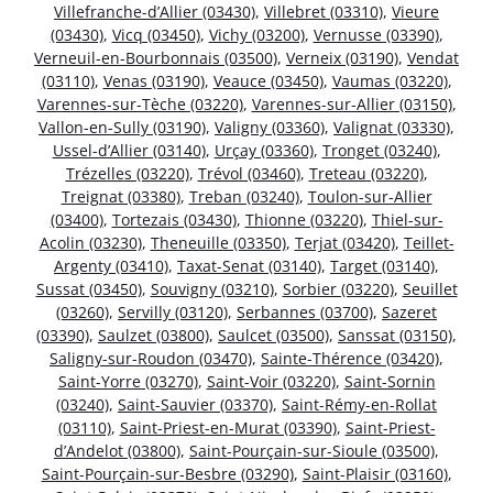
Villefranche-d’Allier (03430)
,
Villebret (03310)
,
Vieure
(03430)
,
Vicq (03450)
,
Vichy (03200)
,
Vernusse (03390)
,
Verneuil-en-Bourbonnais (03500)
,
Verneix (03190)
,
Vendat
(03110)
,
Venas (03190)
,
Veauce (03450)
,
Vaumas (03220)
,
Varennes-sur-Tèche (03220)
,
Varennes-sur-Allier (03150)
,
Vallon-en-Sully (03190)
,
Valigny (03360)
,
Valignat (03330)
,
Ussel-d’Allier (03140)
,
Urçay (03360)
,
Tronget (03240)
,
Trézelles (03220)
,
Trévol (03460)
,
Treteau (03220)
,
Treignat (03380)
,
Treban (03240)
,
Toulon-sur-Allier
(03400)
,
Tortezais (03430)
,
Thionne (03220)
,
Thiel-sur-
Acolin (03230)
,
Theneuille (03350)
,
Terjat (03420)
,
Teillet-
Argenty (03410)
,
Taxat-Senat (03140)
,
Target (03140)
,
Sussat (03450)
,
Souvigny (03210)
,
Sorbier (03220)
,
Seuillet
(03260)
,
Servilly (03120)
,
Serbannes (03700)
,
Sazeret
(03390)
,
Saulzet (03800)
,
Saulcet (03500)
,
Sanssat (03150)
,
Saligny-sur-Roudon (03470)
,
Sainte-Thérence (03420)
,
Saint-Yorre (03270)
,
Saint-Voir (03220)
,
Saint-Sornin
(03240)
,
Saint-Sauvier (03370)
,
Saint-Rémy-en-Rollat
(03110)
,
Saint-Priest-en-Murat (03390)
,
Saint-Priest-
d’Andelot (03800)
,
Saint-Pourçain-sur-Sioule (03500)
,
Saint-Pourçain-sur-Besbre (03290)
,
Saint-Plaisir (03160)
,