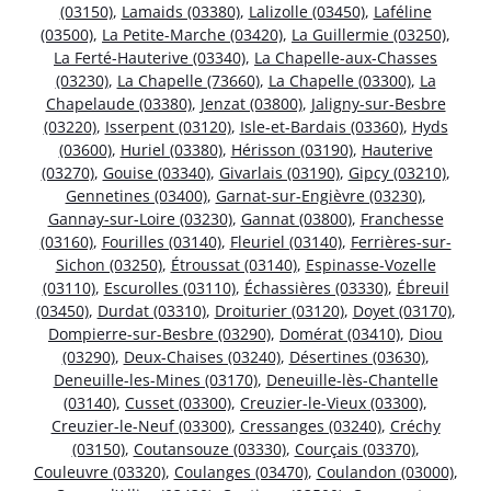
(03150)
,
Lamaids (03380)
,
Lalizolle (03450)
,
Laféline
(03500)
,
La Petite-Marche (03420)
,
La Guillermie (03250)
,
La Ferté-Hauterive (03340)
,
La Chapelle-aux-Chasses
(03230)
,
La Chapelle (73660)
,
La Chapelle (03300)
,
La
Chapelaude (03380)
,
Jenzat (03800)
,
Jaligny-sur-Besbre
(03220)
,
Isserpent (03120)
,
Isle-et-Bardais (03360)
,
Hyds
(03600)
,
Huriel (03380)
,
Hérisson (03190)
,
Hauterive
(03270)
,
Gouise (03340)
,
Givarlais (03190)
,
Gipcy (03210)
,
Gennetines (03400)
,
Garnat-sur-Engièvre (03230)
,
Gannay-sur-Loire (03230)
,
Gannat (03800)
,
Franchesse
(03160)
,
Fourilles (03140)
,
Fleuriel (03140)
,
Ferrières-sur-
Sichon (03250)
,
Étroussat (03140)
,
Espinasse-Vozelle
(03110)
,
Escurolles (03110)
,
Échassières (03330)
,
Ébreuil
(03450)
,
Durdat (03310)
,
Droiturier (03120)
,
Doyet (03170)
,
Dompierre-sur-Besbre (03290)
,
Domérat (03410)
,
Diou
(03290)
,
Deux-Chaises (03240)
,
Désertines (03630)
,
Deneuille-les-Mines (03170)
,
Deneuille-lès-Chantelle
(03140)
,
Cusset (03300)
,
Creuzier-le-Vieux (03300)
,
Creuzier-le-Neuf (03300)
,
Cressanges (03240)
,
Créchy
(03150)
,
Coutansouze (03330)
,
Courçais (03370)
,
Couleuvre (03320)
,
Coulanges (03470)
,
Coulandon (03000)
,