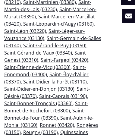
(03210)
,
Saint-Martinien (03380)
,
Saint-
Martin-des-Lais (03230)
,
Saint-Marcel-en-
Murat (03390)
,
Saint-Marcel-en-Marcillat
(03420)
,
Saint-Léopardin-d’Augy (03160)
,
Saint-Léon (03220)
,
Saint-Léger-sur-
Vouzance (03130)
,
Saint-Germain-de-Salles
(03140)
,
Saint-Gérand-le-Puy (03150)
,
Saint-Gérand-de-Vaux (03340)
,
Saint-
Genest (03310)
,
Saint-Fargeol (03420)
,
Saint-Étienne-de-Vicq (03300)
,
Saint-
Ennemond (03400)
,
Saint-Éloy-d’Allier
(03370)
,
Saint-Didier-la-Forêt (03110)
,
Saint-Didier-en-Donjon (03130)
,
Saint-
Désiré (03370)
,
Saint-Caprais (03190)
,
Saint-Bonnet-Tronçais (03360)
,
Saint-
Bonnet-de-Rochefort (03800)
,
Saint-
Bonnet-de-Four (03390)
,
Saint-Aubin-le-
Monial (03160)
,
Ronnet (03420)
,
Rongères
(03150)
,
Reugny (03190)
,
Quinssaines