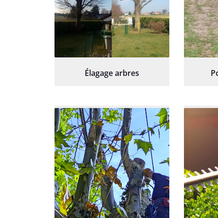
Élagage arbres
P