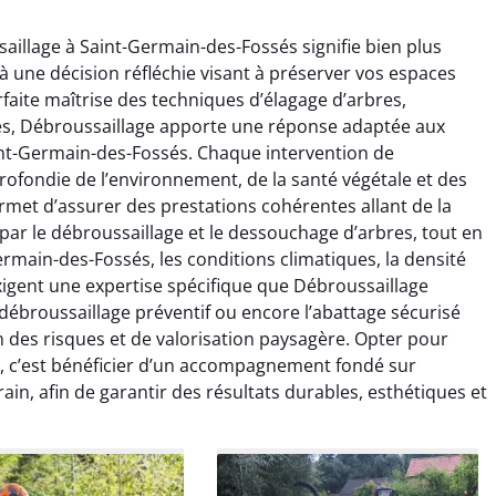
aillage à Saint-Germain-des-Fossés signifie bien plus
 à une décision réfléchie visant à préserver vos espaces
rfaite maîtrise des techniques d’élagage d’arbres,
es, Débroussaillage apporte une réponse adaptée aux
int-Germain-des-Fossés. Chaque intervention de
ofondie de l’environnement, de la santé végétale et des
raya Benali
Léandro Vasseur
ermet d’assurer des prestations cohérentes allant de la
nt par le débroussaillage et le dessouchage d’arbres, tout en
7 février 2026
12 juillet 2025
ermain-des-Fossés, les conditions climatiques, la densité
e irréprochable du
Intervention rapide et très
xigent une expertise spécifique que Débroussaillage
la fin. Les arbres ont
professionnelle pour
 débroussaillage préventif ou encore l’abattage sécurisé
faitement entretenus
l’élagage de mes arbres. Le
n des risques et de valorisation paysagère. Opter pour
e nettoyage après
travail est propre, sécurisé et
, c’est bénéficier d’un accompagnement fondé sur
tion est impeccable.
parfaitement réalisé. Je
rain, afin de garantir des résultats durables, esthétiques et
ommande vivement.
recommande sans hésiter.