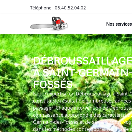
Téléphone :
06.40.52.04.02
Nos services
DÉBROUSSAILLAG
À SAINT-GERMAIN-
FOSSÉS
Notre expertise en Débroussaillage à Saint
constitue le résultat de nombreuses années 
paysager. Chaque intervention de Débroussa
connaissance approfondie des caractéristique
Germain-des-Fossés et de ses environs. Nos 
dans les méthodes contemporaines d’taille d