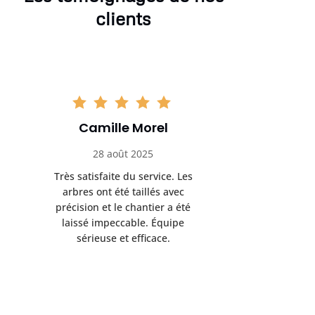
clients
Camille Morel
Yan
28 août 2025
15 se
Très satisfaite du service. Les
Excellent t
arbres ont été taillés avec
réalisé 
précision et le chantier a été
annoncés
laissé impeccable. Équipe
donnés étai
sérieuse et efficace.
le résul