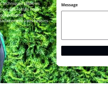
s techniques selon les
Message
rmain-des-Fossés nous
 qui préserve
parfaitement à vos besoins