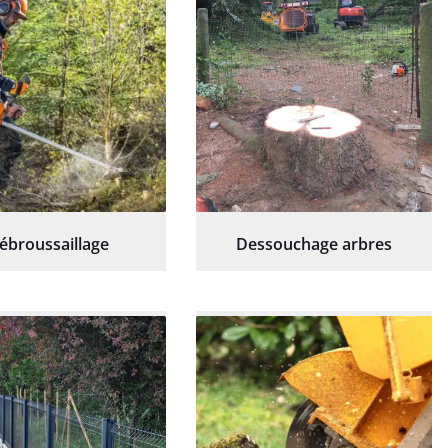
ébroussaillage
Dessouchage arbres