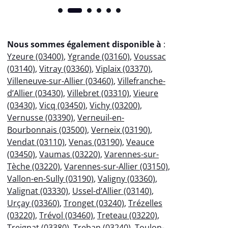
Nous sommes également disponible à
:
Yzeure (03400)
,
Ygrande (03160)
,
Voussac
(03140)
,
Vitray (03360)
,
Viplaix (03370)
,
Villeneuve-sur-Allier (03460)
,
Villefranche-
d’Allier (03430)
,
Villebret (03310)
,
Vieure
(03430)
,
Vicq (03450)
,
Vichy (03200)
,
Vernusse (03390)
,
Verneuil-en-
Bourbonnais (03500)
,
Verneix (03190)
,
Vendat (03110)
,
Venas (03190)
,
Veauce
(03450)
,
Vaumas (03220)
,
Varennes-sur-
Tèche (03220)
,
Varennes-sur-Allier (03150)
,
Vallon-en-Sully (03190)
,
Valigny (03360)
,
Valignat (03330)
,
Ussel-d’Allier (03140)
,
Urçay (03360)
,
Tronget (03240)
,
Trézelles
(03220)
,
Trévol (03460)
,
Treteau (03220)
,
Treignat (03380)
,
Treban (03240)
,
Toulon-