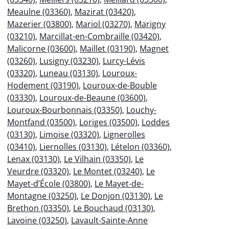
Meaulne (03360)
,
Mazirat (03420)
,
Mazerier (03800)
,
Mariol (03270)
,
Marigny
(03210)
,
Marcillat-en-Combraille (03420)
,
Malicorne (03600)
,
Maillet (03190)
,
Magnet
(03260)
,
Lusigny (03230)
,
Lurcy-Lévis
(03320)
,
Luneau (03130)
,
Louroux-
Hodement (03190)
,
Louroux-de-Bouble
(03330)
,
Louroux-de-Beaune (03600)
,
Louroux-Bourbonnais (03350)
,
Louchy-
Montfand (03500)
,
Loriges (03500)
,
Loddes
(03130)
,
Limoise (03320)
,
Lignerolles
(03410)
,
Liernolles (03130)
,
Lételon (03360)
,
Lenax (03130)
,
Le Vilhain (03350)
,
Le
Veurdre (03320)
,
Le Montet (03240)
,
Le
Mayet-d’École (03800)
,
Le Mayet-de-
Montagne (03250)
,
Le Donjon (03130)
,
Le
Brethon (03350)
,
Le Bouchaud (03130)
,
Lavoine (03250)
,
Lavault-Sainte-Anne