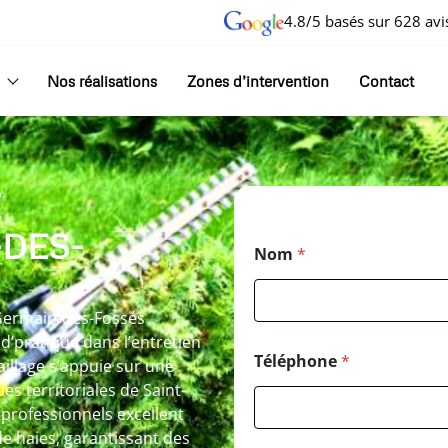
4.8/5 basés sur 628 avi
Nos réalisations
Zones d’intervention
Contact
E
DES-
Nom
*
-Germain-des-Fossés
d’pratique dans l’entretien
Téléphone
*
illage s’appuie sur une
s territoriales de Saint-
professionnels excellent
e haies, garantissant des