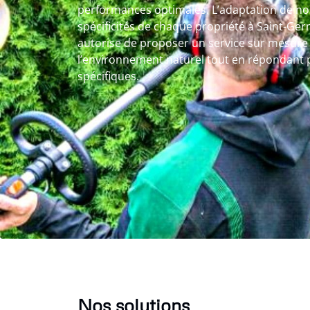
performances optimales. L’adaptation de no
spécificités de chaque propriété à Saint-Ge
autorise de proposer un service sur mesure
l’environnement naturel tout en répondant 
spécifiques.
Nos solutions