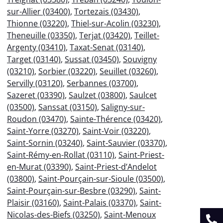
sur-Allier (03400)
,
Tortezais (03430)
,
Thionne (03220)
,
Thiel-sur-Acolin (03230)
,
Theneuille (03350)
,
Terjat (03420)
,
Teillet-
Argenty (03410)
,
Taxat-Senat (03140)
,
Target (03140)
,
Sussat (03450)
,
Souvigny
(03210)
,
Sorbier (03220)
,
Seuillet (03260)
,
Servilly (03120)
,
Serbannes (03700)
,
Sazeret (03390)
,
Saulzet (03800)
,
Saulcet
(03500)
,
Sanssat (03150)
,
Saligny-sur-
Roudon (03470)
,
Sainte-Thérence (03420)
,
Saint-Yorre (03270)
,
Saint-Voir (03220)
,
Saint-Sornin (03240)
,
Saint-Sauvier (03370)
,
Saint-Rémy-en-Rollat (03110)
,
Saint-Priest-
en-Murat (03390)
,
Saint-Priest-d’Andelot
(03800)
,
Saint-Pourçain-sur-Sioule (03500)
,
Saint-Pourçain-sur-Besbre (03290)
,
Saint-
Plaisir (03160)
,
Saint-Palais (03370)
,
Saint-
Nicolas-des-Biefs (03250)
,
Saint-Menoux