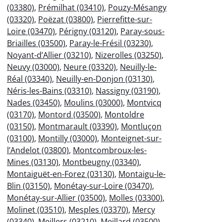
(03380)
,
Prémilhat (03410)
,
Pouzy-Mésangy
(03320)
,
Poëzat (03800)
,
Pierrefitte-sur-
Loire (03470)
,
Périgny (03120)
,
Paray-sous-
Briailles (03500)
,
Paray-le-Frésil (03230)
,
Noyant-d’Allier (03210)
,
Nizerolles (03250)
,
Neuvy (03000)
,
Neure (03320)
,
Neuilly-le-
Réal (03340)
,
Neuilly-en-Donjon (03130)
,
Néris-les-Bains (03310)
,
Nassigny (03190)
,
Nades (03450)
,
Moulins (03000)
,
Montvicq
(03170)
,
Montord (03500)
,
Montoldre
(03150)
,
Montmarault (03390)
,
Montluçon
(03100)
,
Montilly (03000)
,
Monteignet-sur-
l’Andelot (03800)
,
Montcombroux-les-
Mines (03130)
,
Montbeugny (03340)
,
Montaiguët-en-Forez (03130)
,
Montaigu-le-
Blin (03150)
,
Monétay-sur-Loire (03470)
,
Monétay-sur-Allier (03500)
,
Molles (03300)
,
Molinet (03510)
,
Mesples (03370)
,
Mercy
(03340)
,
Meillers (03210)
,
Meillard (03500)
,