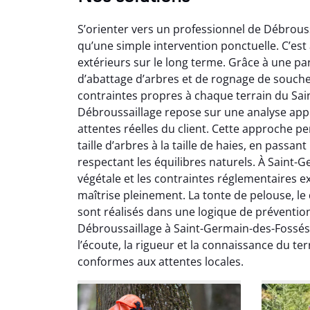
S’orienter vers un professionnel de Débrouss
qu’une simple intervention ponctuelle. C’est
extérieurs sur le long terme. Grâce à une pa
d’abattage d’arbres et de rognage de souch
contraintes propres à chaque terrain du Sa
Débroussaillage repose sur une analyse appr
So
attentes réelles du client. Cette approche p
taille d’arbres à la taille de haies, en passa
0
respectant les équilibres naturels. À Saint-G
Servic
végétale et les contraintes réglementaires e
début à 
maîtrise pleinement. La tonte de pelouse, le
été par
sont réalisés dans une logique de préventio
et l
Débroussaillage à Saint-Germain-des-Fossés
interven
l’écoute, la rigueur et la connaissance du ter
Je rec
conformes aux attentes locales.