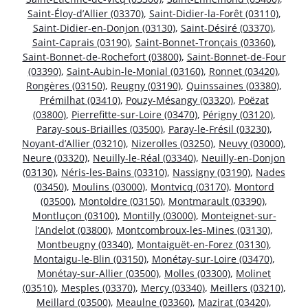
Saint-Éloy-d’Allier (03370)
,
Saint-Didier-la-Forêt (03110)
,
Saint-Didier-en-Donjon (03130)
,
Saint-Désiré (03370)
,
Saint-Caprais (03190)
,
Saint-Bonnet-Tronçais (03360)
,
Saint-Bonnet-de-Rochefort (03800)
,
Saint-Bonnet-de-Four
(03390)
,
Saint-Aubin-le-Monial (03160)
,
Ronnet (03420)
,
Rongères (03150)
,
Reugny (03190)
,
Quinssaines (03380)
,
Prémilhat (03410)
,
Pouzy-Mésangy (03320)
,
Poëzat
(03800)
,
Pierrefitte-sur-Loire (03470)
,
Périgny (03120)
,
Paray-sous-Briailles (03500)
,
Paray-le-Frésil (03230)
,
Noyant-d’Allier (03210)
,
Nizerolles (03250)
,
Neuvy (03000)
,
Neure (03320)
,
Neuilly-le-Réal (03340)
,
Neuilly-en-Donjon
(03130)
,
Néris-les-Bains (03310)
,
Nassigny (03190)
,
Nades
(03450)
,
Moulins (03000)
,
Montvicq (03170)
,
Montord
(03500)
,
Montoldre (03150)
,
Montmarault (03390)
,
Montluçon (03100)
,
Montilly (03000)
,
Monteignet-sur-
l’Andelot (03800)
,
Montcombroux-les-Mines (03130)
,
Montbeugny (03340)
,
Montaiguët-en-Forez (03130)
,
Montaigu-le-Blin (03150)
,
Monétay-sur-Loire (03470)
,
Monétay-sur-Allier (03500)
,
Molles (03300)
,
Molinet
(03510)
,
Mesples (03370)
,
Mercy (03340)
,
Meillers (03210)
,
Meillard (03500)
,
Meaulne (03360)
,
Mazirat (03420)
,