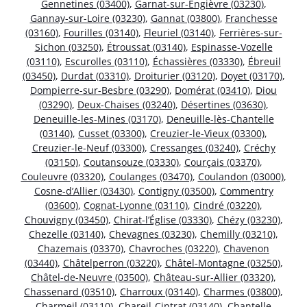
Gennetines (03400)
,
Garnat-sur-Engièvre (03230)
,
Gannay-sur-Loire (03230)
,
Gannat (03800)
,
Franchesse
(03160)
,
Fourilles (03140)
,
Fleuriel (03140)
,
Ferrières-sur-
Sichon (03250)
,
Étroussat (03140)
,
Espinasse-Vozelle
(03110)
,
Escurolles (03110)
,
Échassières (03330)
,
Ébreuil
(03450)
,
Durdat (03310)
,
Droiturier (03120)
,
Doyet (03170)
,
Dompierre-sur-Besbre (03290)
,
Domérat (03410)
,
Diou
(03290)
,
Deux-Chaises (03240)
,
Désertines (03630)
,
Deneuille-les-Mines (03170)
,
Deneuille-lès-Chantelle
(03140)
,
Cusset (03300)
,
Creuzier-le-Vieux (03300)
,
Creuzier-le-Neuf (03300)
,
Cressanges (03240)
,
Créchy
(03150)
,
Coutansouze (03330)
,
Courçais (03370)
,
Couleuvre (03320)
,
Coulanges (03470)
,
Coulandon (03000)
,
Cosne-d’Allier (03430)
,
Contigny (03500)
,
Commentry
(03600)
,
Cognat-Lyonne (03110)
,
Cindré (03220)
,
Chouvigny (03450)
,
Chirat-l’Église (03330)
,
Chézy (03230)
,
Chezelle (03140)
,
Chevagnes (03230)
,
Chemilly (03210)
,
Chazemais (03370)
,
Chavroches (03220)
,
Chavenon
(03440)
,
Châtelperron (03220)
,
Châtel-Montagne (03250)
,
Châtel-de-Neuvre (03500)
,
Château-sur-Allier (03320)
,
Chassenard (03510)
,
Charroux (03140)
,
Charmes (03800)
,
Charmeil (03110)
,
Chareil-Cintrat (03140)
,
Chantelle