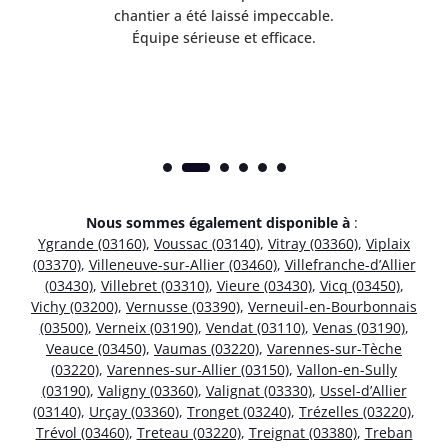
risé
chantier a été laissé impeccable.
donn
Équipe sérieuse et efficace.
Nous sommes également disponible à
:
Ygrande (03160)
,
Voussac (03140)
,
Vitray (03360)
,
Viplaix
(03370)
,
Villeneuve-sur-Allier (03460)
,
Villefranche-d’Allier
(03430)
,
Villebret (03310)
,
Vieure (03430)
,
Vicq (03450)
,
Vichy (03200)
,
Vernusse (03390)
,
Verneuil-en-Bourbonnais
(03500)
,
Verneix (03190)
,
Vendat (03110)
,
Venas (03190)
,
Veauce (03450)
,
Vaumas (03220)
,
Varennes-sur-Tèche
(03220)
,
Varennes-sur-Allier (03150)
,
Vallon-en-Sully
(03190)
,
Valigny (03360)
,
Valignat (03330)
,
Ussel-d’Allier
(03140)
,
Urçay (03360)
,
Tronget (03240)
,
Trézelles (03220)
,
Trévol (03460)
,
Treteau (03220)
,
Treignat (03380)
,
Treban