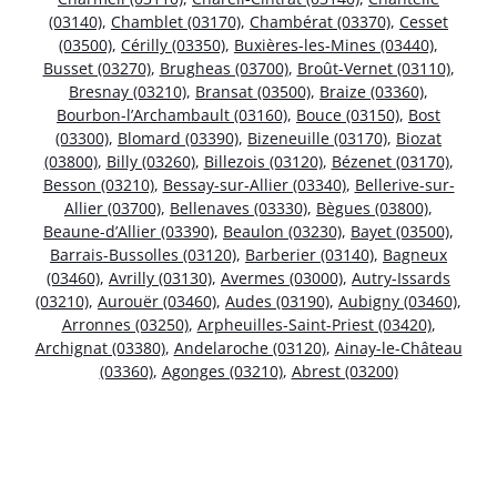
(03140)
,
Chamblet (03170)
,
Chambérat (03370)
,
Cesset
(03500)
,
Cérilly (03350)
,
Buxières-les-Mines (03440)
,
Busset (03270)
,
Brugheas (03700)
,
Broût-Vernet (03110)
,
Bresnay (03210)
,
Bransat (03500)
,
Braize (03360)
,
Bourbon-l’Archambault (03160)
,
Bouce (03150)
,
Bost
(03300)
,
Blomard (03390)
,
Bizeneuille (03170)
,
Biozat
(03800)
,
Billy (03260)
,
Billezois (03120)
,
Bézenet (03170)
,
Besson (03210)
,
Bessay-sur-Allier (03340)
,
Bellerive-sur-
Allier (03700)
,
Bellenaves (03330)
,
Bègues (03800)
,
Beaune-d’Allier (03390)
,
Beaulon (03230)
,
Bayet (03500)
,
Barrais-Bussolles (03120)
,
Barberier (03140)
,
Bagneux
(03460)
,
Avrilly (03130)
,
Avermes (03000)
,
Autry-Issards
(03210)
,
Aurouër (03460)
,
Audes (03190)
,
Aubigny (03460)
,
Arronnes (03250)
,
Arpheuilles-Saint-Priest (03420)
,
Archignat (03380)
,
Andelaroche (03120)
,
Ainay-le-Château
(03360)
,
Agonges (03210)
,
Abrest (03200)