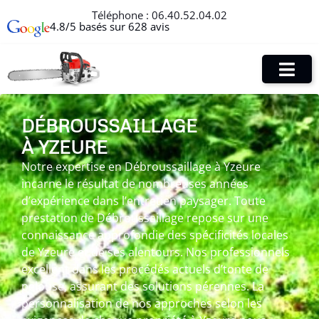
Téléphone :
06.40.52.04.02
4.8/5 basés sur 628 avis
DÉBROUSSAILLAGE
À YZEURE
Notre expertise en Débroussaillage à Yzeure
incarne le résultat de nombreuses années
d’expérience dans l’entretien paysager. Toute
prestation de Débroussaillage repose sur une
connaissance approfondie des spécificités locales
de Yzeure et de ses alentours. Nos professionnels
excellent dans les procédés actuels d’tonte de
pelouse, assurant des solutions pérennes. La
personnalisation de nos approches selon les