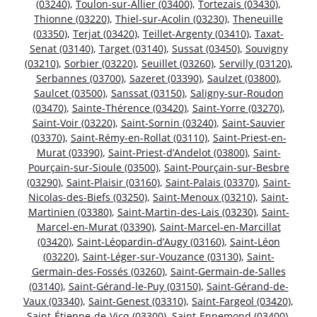
(03240)
,
Toulon-sur-Allier (03400)
,
Tortezais (03430)
,
Thionne (03220)
,
Thiel-sur-Acolin (03230)
,
Theneuille
(03350)
,
Terjat (03420)
,
Teillet-Argenty (03410)
,
Taxat-
Senat (03140)
,
Target (03140)
,
Sussat (03450)
,
Souvigny
(03210)
,
Sorbier (03220)
,
Seuillet (03260)
,
Servilly (03120)
,
Serbannes (03700)
,
Sazeret (03390)
,
Saulzet (03800)
,
Saulcet (03500)
,
Sanssat (03150)
,
Saligny-sur-Roudon
(03470)
,
Sainte-Thérence (03420)
,
Saint-Yorre (03270)
,
Saint-Voir (03220)
,
Saint-Sornin (03240)
,
Saint-Sauvier
(03370)
,
Saint-Rémy-en-Rollat (03110)
,
Saint-Priest-en-
Murat (03390)
,
Saint-Priest-d’Andelot (03800)
,
Saint-
Pourçain-sur-Sioule (03500)
,
Saint-Pourçain-sur-Besbre
(03290)
,
Saint-Plaisir (03160)
,
Saint-Palais (03370)
,
Saint-
Nicolas-des-Biefs (03250)
,
Saint-Menoux (03210)
,
Saint-
Martinien (03380)
,
Saint-Martin-des-Lais (03230)
,
Saint-
Marcel-en-Murat (03390)
,
Saint-Marcel-en-Marcillat
(03420)
,
Saint-Léopardin-d’Augy (03160)
,
Saint-Léon
(03220)
,
Saint-Léger-sur-Vouzance (03130)
,
Saint-
Germain-des-Fossés (03260)
,
Saint-Germain-de-Salles
(03140)
,
Saint-Gérand-le-Puy (03150)
,
Saint-Gérand-de-
Vaux (03340)
,
Saint-Genest (03310)
,
Saint-Fargeol (03420)
,
Saint-Étienne-de-Vicq (03300)
,
Saint-Ennemond (03400)
,