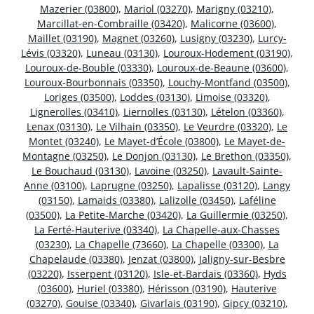
Mazerier (03800)
,
Mariol (03270)
,
Marigny (03210)
,
Marcillat-en-Combraille (03420)
,
Malicorne (03600)
,
Maillet (03190)
,
Magnet (03260)
,
Lusigny (03230)
,
Lurcy-
Lévis (03320)
,
Luneau (03130)
,
Louroux-Hodement (03190)
,
Louroux-de-Bouble (03330)
,
Louroux-de-Beaune (03600)
,
Louroux-Bourbonnais (03350)
,
Louchy-Montfand (03500)
,
Loriges (03500)
,
Loddes (03130)
,
Limoise (03320)
,
Lignerolles (03410)
,
Liernolles (03130)
,
Lételon (03360)
,
Lenax (03130)
,
Le Vilhain (03350)
,
Le Veurdre (03320)
,
Le
Montet (03240)
,
Le Mayet-d’École (03800)
,
Le Mayet-de-
Montagne (03250)
,
Le Donjon (03130)
,
Le Brethon (03350)
,
Le Bouchaud (03130)
,
Lavoine (03250)
,
Lavault-Sainte-
Anne (03100)
,
Laprugne (03250)
,
Lapalisse (03120)
,
Langy
(03150)
,
Lamaids (03380)
,
Lalizolle (03450)
,
Laféline
(03500)
,
La Petite-Marche (03420)
,
La Guillermie (03250)
,
La Ferté-Hauterive (03340)
,
La Chapelle-aux-Chasses
(03230)
,
La Chapelle (73660)
,
La Chapelle (03300)
,
La
Chapelaude (03380)
,
Jenzat (03800)
,
Jaligny-sur-Besbre
(03220)
,
Isserpent (03120)
,
Isle-et-Bardais (03360)
,
Hyds
(03600)
,
Huriel (03380)
,
Hérisson (03190)
,
Hauterive
(03270)
,
Gouise (03340)
,
Givarlais (03190)
,
Gipcy (03210)
,