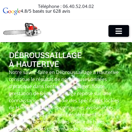
Téléphone :
06.40.52.04.02
4.8/5 basés sur 628 avis
DÉBROUSSAILLAGE
À HAUTERIVE
Notre savoir-faire en Débroussaillage à Hauterive
constitue le résultat de nombreuses années
d’pratique dans l’entretien paysager. Toute
prestation de Débroussaillage repose sur une
connaissance approfondie des spécificités locales
de Hauterive et de ses communes avoisinantes.
Nos spécialistes dominent entièrement les
méthodes contemporaines d’taille de haies,
garantissant des performances optimales.