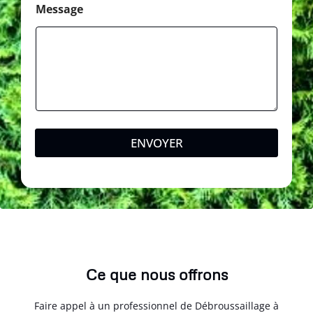
o
Message
n
e
*
ENVOYER
Ce que nous offrons
Faire appel à un professionnel de Débroussaillage à