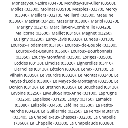
Monétay-sur-Loire (03470)
,
Monétay-sur-Allier (03500)
,
Molles (03300)
,
Molinet (03510)
,
Mesples (03370)
,
Mercy
(03340)
,
Meillers (03210)
,
Meillard (03500)
,
Meaulne
(03360)
,
Mazirat (03420)
,
Mazerier (03800)
,
Mariol (03270)
,
Marigny (03210)
,
Marcillat-en-Combraille (03420)
,
Malicorne (03600)
,
Maillet (03190)
,
Magnet (03260)
,
Lusigny (03230)
,
Lurcy-Lévis (03320)
,
Luneau (03130)
,
Louroux-Hodement (03190)
,
Louroux-de-Bouble (03330)
,
Louroux-de-Beaune (03600)
,
Louroux-Bourbonnais
(03350)
,
Louchy-Montfand (03500)
,
Loriges (03500)
,
Loddes (03130)
,
Limoise (03320)
,
Lignerolles (03410)
,
Liernolles (03130)
,
Lételon (03360)
,
Lenax (03130)
,
Le
Vilhain (03350)
,
Le Veurdre (03320)
,
Le Montet (03240)
,
Le
Mayet-d’École (03800)
,
Le Mayet-de-Montagne (03250)
,
Le
Donjon (03130)
,
Le Brethon (03350)
,
Le Bouchaud (03130)
,
Lavoine (03250)
,
Lavault-Sainte-Anne (03100)
,
Laprugne
(03250)
,
Lapalisse (03120)
,
Langy (03150)
,
Lamaids
(03380)
,
Lalizolle (03450)
,
Laféline (03500)
,
La Petite-
Marche (03420)
,
La Guillermie (03250)
,
La Ferté-Hauterive
(03340)
,
La Chapelle-aux-Chasses (03230)
,
La Chapelle
(73660)
,
La Chapelle (03300)
,
La Chapelaude (03380)
,