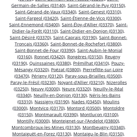
Germain-de-Salles (03140)
,
Saint-Gérand-le-Puy (03150)
,
Saint-Gérand-de-Vaux (03340)
,
Saint-Genest (03310)
,
Saint-Fargeol (03420)
,
Saint-Étienne-de-Vicq (03300)
,
Saint-Ennemond (03400)
,
Saint-Éloy-d’Allier (03370)
,
Saint-
Didier-la-Forêt (03110)
,
Saint-Didier-en-Donjon (03130)
,
Saint-Désiré (03370)
,
Saint-Caprais (03190)
,
Saint-Bonnet-
Tronçais (03360)
,
Saint-Bonnet-de-Rochefort (03800)
,
Saint-Bonnet-de-Four (03390)
,
Saint-Aubin-le-Monial
(03160)
,
Ronnet (03420)
,
Rongères (03150)
,
Reugny
(03190)
,
Quinssaines (03380)
,
Prémilhat (03410)
,
Pouzy-
Mésangy (03320)
,
Poëzat (03800)
,
Pierrefitte-sur-Loire
(03470)
,
Périgny (03120)
,
Paray-sous-Briailles (03500)
,
Paray-le-Frésil (03230)
,
Noyant-d’Allier (03210)
,
Nizerolles
(03250)
,
Neuvy (03000)
,
Neure (03320)
,
Neuilly-le-Réal
(03340)
,
Neuilly-en-Donjon (03130)
,
Néris-les-Bains
(03310)
,
Nassigny (03190)
,
Nades (03450)
,
Moulins
(03000)
,
Montvicq (03170)
,
Montord (03500)
,
Montoldre
(03150)
,
Montmarault (03390)
,
Montluçon (03100)
,
Montilly (03000)
,
Monteignet-sur-l’Andelot (03800)
,
Montcombroux-les-Mines (03130)
,
Montbeugny (03340)
,
Montaiguët-en-Forez (03130)
,
Montaigu-le-Blin (03150)
,