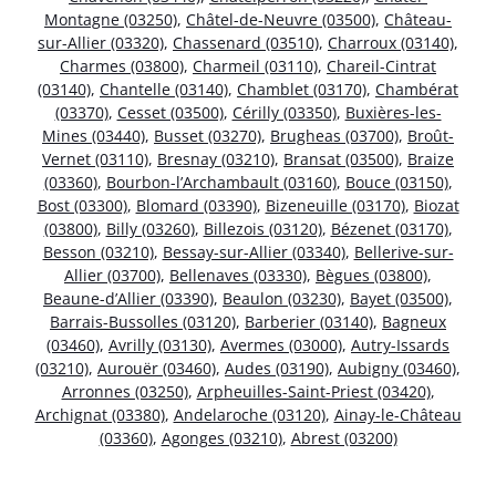
Montagne (03250)
,
Châtel-de-Neuvre (03500)
,
Château-
sur-Allier (03320)
,
Chassenard (03510)
,
Charroux (03140)
,
Charmes (03800)
,
Charmeil (03110)
,
Chareil-Cintrat
(03140)
,
Chantelle (03140)
,
Chamblet (03170)
,
Chambérat
(03370)
,
Cesset (03500)
,
Cérilly (03350)
,
Buxières-les-
Mines (03440)
,
Busset (03270)
,
Brugheas (03700)
,
Broût-
Vernet (03110)
,
Bresnay (03210)
,
Bransat (03500)
,
Braize
(03360)
,
Bourbon-l’Archambault (03160)
,
Bouce (03150)
,
Bost (03300)
,
Blomard (03390)
,
Bizeneuille (03170)
,
Biozat
(03800)
,
Billy (03260)
,
Billezois (03120)
,
Bézenet (03170)
,
Besson (03210)
,
Bessay-sur-Allier (03340)
,
Bellerive-sur-
Allier (03700)
,
Bellenaves (03330)
,
Bègues (03800)
,
Beaune-d’Allier (03390)
,
Beaulon (03230)
,
Bayet (03500)
,
Barrais-Bussolles (03120)
,
Barberier (03140)
,
Bagneux
(03460)
,
Avrilly (03130)
,
Avermes (03000)
,
Autry-Issards
(03210)
,
Aurouër (03460)
,
Audes (03190)
,
Aubigny (03460)
,
Arronnes (03250)
,
Arpheuilles-Saint-Priest (03420)
,
Archignat (03380)
,
Andelaroche (03120)
,
Ainay-le-Château
(03360)
,
Agonges (03210)
,
Abrest (03200)