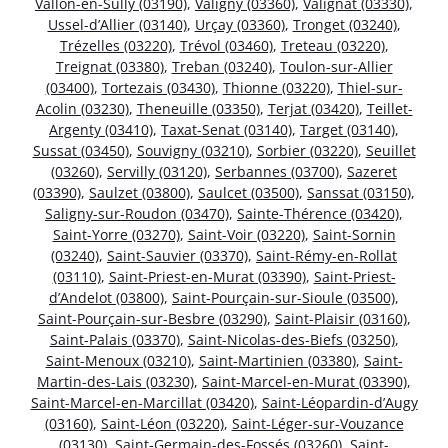
Vallon-en-Sully (03190)
,
Valigny (03360)
,
Valignat (03330)
,
Ussel-d’Allier (03140)
,
Urçay (03360)
,
Tronget (03240)
,
Trézelles (03220)
,
Trévol (03460)
,
Treteau (03220)
,
Treignat (03380)
,
Treban (03240)
,
Toulon-sur-Allier
(03400)
,
Tortezais (03430)
,
Thionne (03220)
,
Thiel-sur-
Acolin (03230)
,
Theneuille (03350)
,
Terjat (03420)
,
Teillet-
Argenty (03410)
,
Taxat-Senat (03140)
,
Target (03140)
,
Sussat (03450)
,
Souvigny (03210)
,
Sorbier (03220)
,
Seuillet
(03260)
,
Servilly (03120)
,
Serbannes (03700)
,
Sazeret
(03390)
,
Saulzet (03800)
,
Saulcet (03500)
,
Sanssat (03150)
,
Saligny-sur-Roudon (03470)
,
Sainte-Thérence (03420)
,
Saint-Yorre (03270)
,
Saint-Voir (03220)
,
Saint-Sornin
(03240)
,
Saint-Sauvier (03370)
,
Saint-Rémy-en-Rollat
(03110)
,
Saint-Priest-en-Murat (03390)
,
Saint-Priest-
d’Andelot (03800)
,
Saint-Pourçain-sur-Sioule (03500)
,
Saint-Pourçain-sur-Besbre (03290)
,
Saint-Plaisir (03160)
,
Saint-Palais (03370)
,
Saint-Nicolas-des-Biefs (03250)
,
Saint-Menoux (03210)
,
Saint-Martinien (03380)
,
Saint-
Martin-des-Lais (03230)
,
Saint-Marcel-en-Murat (03390)
,
Saint-Marcel-en-Marcillat (03420)
,
Saint-Léopardin-d’Augy
(03160)
,
Saint-Léon (03220)
,
Saint-Léger-sur-Vouzance
(03130)
,
Saint-Germain-des-Fossés (03260)
,
Saint-