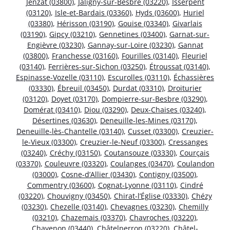
Jenzat (03800)
,
Jaligny-sur-Besbre (03220)
,
Isserpent
(03120)
,
Isle-et-Bardais (03360)
,
Hyds (03600)
,
Huriel
(03380)
,
Hérisson (03190)
,
Gouise (03340)
,
Givarlais
(03190)
,
Gipcy (03210)
,
Gennetines (03400)
,
Garnat-sur-
Engièvre (03230)
,
Gannay-sur-Loire (03230)
,
Gannat
(03800)
,
Franchesse (03160)
,
Fourilles (03140)
,
Fleuriel
(03140)
,
Ferrières-sur-Sichon (03250)
,
Étroussat (03140)
,
Espinasse-Vozelle (03110)
,
Escurolles (03110)
,
Échassières
(03330)
,
Ébreuil (03450)
,
Durdat (03310)
,
Droiturier
(03120)
,
Doyet (03170)
,
Dompierre-sur-Besbre (03290)
,
Domérat (03410)
,
Diou (03290)
,
Deux-Chaises (03240)
,
Désertines (03630)
,
Deneuille-les-Mines (03170)
,
Deneuille-lès-Chantelle (03140)
,
Cusset (03300)
,
Creuzier-
le-Vieux (03300)
,
Creuzier-le-Neuf (03300)
,
Cressanges
(03240)
,
Créchy (03150)
,
Coutansouze (03330)
,
Courçais
(03370)
,
Couleuvre (03320)
,
Coulanges (03470)
,
Coulandon
(03000)
,
Cosne-d’Allier (03430)
,
Contigny (03500)
,
Commentry (03600)
,
Cognat-Lyonne (03110)
,
Cindré
(03220)
,
Chouvigny (03450)
,
Chirat-l’Église (03330)
,
Chézy
(03230)
,
Chezelle (03140)
,
Chevagnes (03230)
,
Chemilly
(03210)
,
Chazemais (03370)
,
Chavroches (03220)
,
Chavenon (03440)
,
Châtelperron (03220)
,
Châtel-