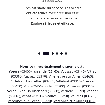
28 août 2025
Très satisfaite du service. Les arbres
E
 mes
ont été taillés avec précision et le
dan
risé
chantier a été laissé impeccable.
donn
Équipe sérieuse et efficace.
Nous sommes également disponible à
:
Yzeure (03400)
,
Ygrande (03160)
,
Voussac (03140)
,
Vitray
(03360)
,
Viplaix (03370)
,
Villeneuve-sur-Allier (03460)
,
Villefranche-d’Allier (03430)
,
Villebret (03310)
,
Vieure
(03430)
,
Vicq (03450)
,
Vichy (03200)
,
Vernusse (03390)
,
Verneuil-en-Bourbonnais (03500)
,
Verneix (03190)
,
Vendat
(03110)
,
Venas (03190)
,
Veauce (03450)
,
Vaumas (03220)
,
Varennes-sur-Tèche (03220)
,
Varennes-sur-Allier (03150)
,