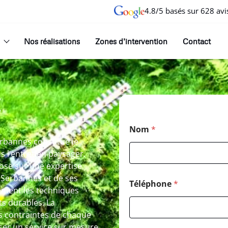
4.8/5 basés sur 628 avi
Nos réalisations
Zones d’intervention
Contact
E
Nom
*
erbannes constitue le
 l’entretien paysager.
ose sur une expertise
e Serbannes et de ses
Téléphone
*
ement les techniques
ts durables. La
s contraintes de chaque
ser un service sur mesure