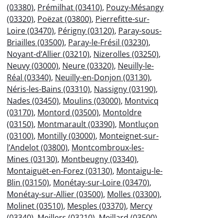
(03380)
,
Prémilhat (03410)
,
Pouzy-Mésangy
(03320)
,
Poëzat (03800)
,
Pierrefitte-sur-
Loire (03470)
,
Périgny (03120)
,
Paray-sous-
Briailles (03500)
,
Paray-le-Frésil (03230)
,
Noyant-d’Allier (03210)
,
Nizerolles (03250)
,
Neuvy (03000)
,
Neure (03320)
,
Neuilly-le-
Réal (03340)
,
Neuilly-en-Donjon (03130)
,
Néris-les-Bains (03310)
,
Nassigny (03190)
,
Nades (03450)
,
Moulins (03000)
,
Montvicq
(03170)
,
Montord (03500)
,
Montoldre
(03150)
,
Montmarault (03390)
,
Montluçon
(03100)
,
Montilly (03000)
,
Monteignet-sur-
l’Andelot (03800)
,
Montcombroux-les-
Mines (03130)
,
Montbeugny (03340)
,
Montaiguët-en-Forez (03130)
,
Montaigu-le-
Blin (03150)
,
Monétay-sur-Loire (03470)
,
Monétay-sur-Allier (03500)
,
Molles (03300)
,
Molinet (03510)
,
Mesples (03370)
,
Mercy
(03340)
,
Meillers (03210)
,
Meillard (03500)
,