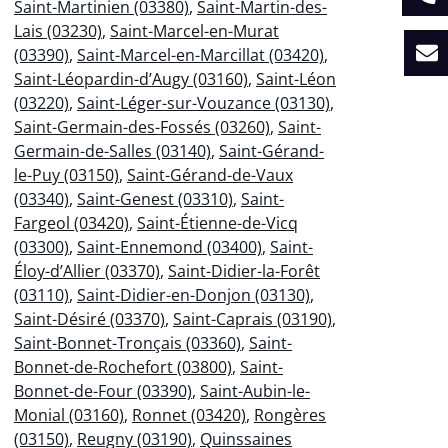
Saint-Martinien (03380)
,
Saint-Martin-des-
Lais (03230)
,
Saint-Marcel-en-Murat
(03390)
,
Saint-Marcel-en-Marcillat (03420)
,
Saint-Léopardin-d’Augy (03160)
,
Saint-Léon
(03220)
,
Saint-Léger-sur-Vouzance (03130)
,
Saint-Germain-des-Fossés (03260)
,
Saint-
Germain-de-Salles (03140)
,
Saint-Gérand-
le-Puy (03150)
,
Saint-Gérand-de-Vaux
(03340)
,
Saint-Genest (03310)
,
Saint-
Fargeol (03420)
,
Saint-Étienne-de-Vicq
(03300)
,
Saint-Ennemond (03400)
,
Saint-
Éloy-d’Allier (03370)
,
Saint-Didier-la-Forêt
(03110)
,
Saint-Didier-en-Donjon (03130)
,
Saint-Désiré (03370)
,
Saint-Caprais (03190)
,
Saint-Bonnet-Tronçais (03360)
,
Saint-
Bonnet-de-Rochefort (03800)
,
Saint-
Bonnet-de-Four (03390)
,
Saint-Aubin-le-
Monial (03160)
,
Ronnet (03420)
,
Rongères
(03150)
,
Reugny (03190)
,
Quinssaines