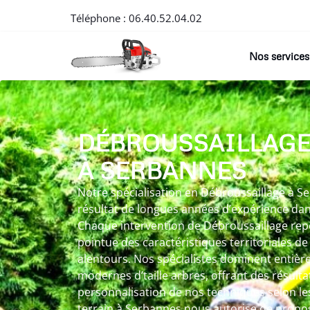
Téléphone :
06.40.52.04.02
Nos services
DÉBROUSSAILLAG
À SERBANNES
Notre spécialisation en Débroussaillage à S
résultat de longues années d’expérience dans
Chaque intervention de Débroussaillage rep
pointue des caractéristiques territoriales d
alentours. Nos spécialistes dominent entièr
modernes d’taille arbres, offrant des résulta
personnalisation de nos techniques selon le
terrain à Serbannes nous autorise de propo