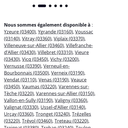
Nous sommes également disponible à
:
Yzeure (03400)
,
Ygrande (03160)
,
Voussac
(03140)
,
Vitray (03360)
,
Viplaix (03370)
,
Villeneuve-sur-Allier (03460)
,
Villefranche-
d’Allier (03430)
,
Villebret (03310)
,
Vieure
(03430)
,
Vicq (03450)
,
Vichy (03200)
,
Vernusse (03390)
,
Verneuil-en-
Bourbonnais (03500)
,
Verneix (03190)
,
Vendat (03110)
,
Venas (03190)
,
Veauce
(03450)
,
Vaumas (03220)
,
Varennes-sur-
Tèche (03220)
,
Varennes-sur-Allier (03150)
,
Vallon-en-Sully (03190)
,
Valigny (03360)
,
Valignat (03330)
,
Ussel-d’Allier (03140)
,
Urçay (03360)
,
Tronget (03240)
,
Trézelles
(03220)
,
Trévol (03460)
,
Treteau (03220)
,
Treignat (03380)
,
Treban (03240)
,
Toulon-