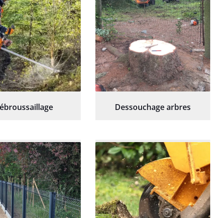
ébroussaillage
Dessouchage arbres