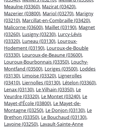
Meaulne (03360)
,
Mazirat (03420)
,
Mazerier (03800)
,
Mariol (03270)
,
Marigny
(03210)
,
Marcillat-en-Combraille (03420)
,
Malicorne (03600)
,
Maillet (03190)
,
Magnet
(03260)
,
Lusigny (03230)
,
Lurcy-Lévis
(03320)
,
Luneau (03130)
,
Louroux-
Hodement (03190)
,
Louroux-de-Bouble
(03330)
,
Louroux-de-Beaune (03600)
,
Louroux-Bourbonnais (03350)
,
Louchy-
Montfand (03500)
,
Loriges (03500)
,
Loddes
(03130)
,
Limoise (03320)
,
Lignerolles
(03410)
,
Liernolles (03130)
,
Lételon (03360)
,
Lenax (03130)
,
Le Vilhain (03350)
,
Le
Veurdre (03320)
,
Le Montet (03240)
,
Le
Mayet-d’École (03800)
,
Le Mayet-de-
Montagne (03250)
,
Le Donjon (03130)
,
Le
Brethon (03350)
,
Le Bouchaud (03130)
,
Lavoine (03250)
,
Lavault-Sainte-Anne