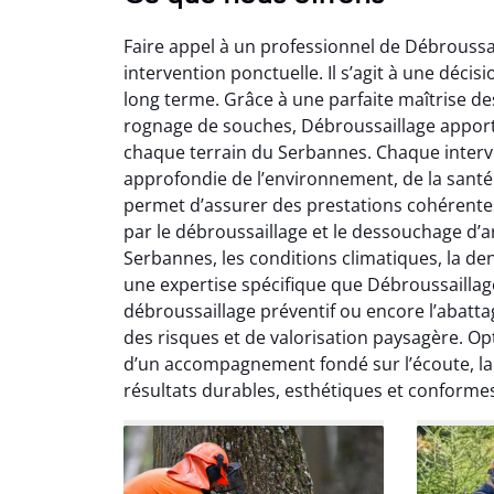
Faire appel à un professionnel de Débroussa
intervention ponctuelle. Il s’agit à une décis
long terme. Grâce à une parfaite maîtrise de
rognage de souches, Débroussaillage appor
chaque terrain du Serbannes. Chaque interv
approfondie de l’environnement, de la santé 
Soraya Benali
L
permet d’assurer des prestations cohérentes al
par le débroussaillage et le dessouchage d’ar
07 février 2026
Serbannes, les conditions climatiques, la den
Service irréprochable du
Inte
une expertise spécifique que Débroussaillage
début à la fin. Les arbres ont
p
débroussaillage préventif ou encore l’abatta
été parfaitement entretenus
l’él
des risques et de valorisation paysagère. Op
et le nettoyage après
trava
d’un accompagnement fondé sur l’écoute, la r
intervention est impeccable.
pa
résultats durables, esthétiques et conformes
Je recommande vivement.
rec