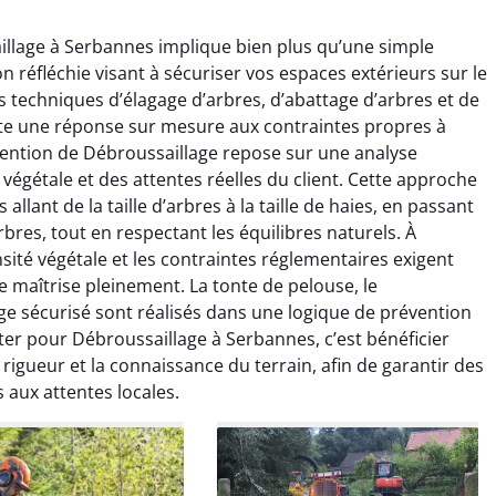
illage à Serbannes implique bien plus qu’une simple
ion réfléchie visant à sécuriser vos espaces extérieurs sur le
s techniques d’élagage d’arbres, d’abattage d’arbres et de
te une réponse sur mesure aux contraintes propres à
ention de Débroussaillage repose sur une analyse
végétale et des attentes réelles du client. Cette approche
éandro Vasseur
Camille Morel
lant de la taille d’arbres à la taille de haies, en passant
bres, tout en respectant les équilibres naturels. À
12 juillet 2025
28 août 2025
sité végétale et les contraintes réglementaires exigent
rvention rapide et très
Très satisfaite du service. Le
 maîtrise pleinement. La tonte de pelouse, le
rofessionnelle pour
arbres ont été taillés avec
ge sécurisé sont réalisés dans une logique de prévention
agage de mes arbres. Le
précision et le chantier a ét
ter pour Débroussaillage à Serbannes, c’est bénéficier
il est propre, sécurisé et
laissé impeccable. Équipe
igueur et la connaissance du terrain, afin de garantir des
rfaitement réalisé. Je
sérieuse et efficace.
 aux attentes locales.
ommande sans hésiter.