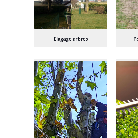
Élagage arbres
P