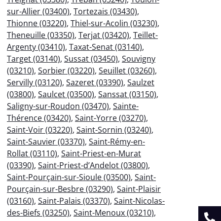
sur-Allier (03400)
,
Tortezais (03430)
,
Thionne (03220)
,
Thiel-sur-Acolin (03230)
,
Theneuille (03350)
,
Terjat (03420)
,
Teillet-
Argenty (03410)
,
Taxat-Senat (03140)
,
Target (03140)
,
Sussat (03450)
,
Souvigny
(03210)
,
Sorbier (03220)
,
Seuillet (03260)
,
Servilly (03120)
,
Sazeret (03390)
,
Saulzet
(03800)
,
Saulcet (03500)
,
Sanssat (03150)
,
Saligny-sur-Roudon (03470)
,
Sainte-
Thérence (03420)
,
Saint-Yorre (03270)
,
Saint-Voir (03220)
,
Saint-Sornin (03240)
,
Saint-Sauvier (03370)
,
Saint-Rémy-en-
Rollat (03110)
,
Saint-Priest-en-Murat
(03390)
,
Saint-Priest-d’Andelot (03800)
,
Saint-Pourçain-sur-Sioule (03500)
,
Saint-
Pourçain-sur-Besbre (03290)
,
Saint-Plaisir
(03160)
,
Saint-Palais (03370)
,
Saint-Nicolas-
des-Biefs (03250)
,
Saint-Menoux (03210)
,