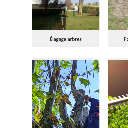
Élagage arbres
P