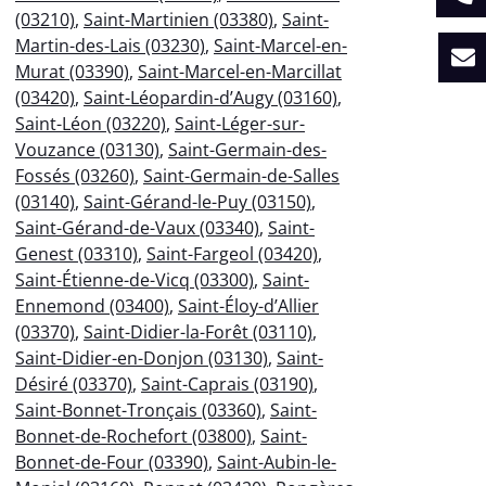
(03210)
,
Saint-Martinien (03380)
,
Saint-
Martin-des-Lais (03230)
,
Saint-Marcel-en-
Murat (03390)
,
Saint-Marcel-en-Marcillat
(03420)
,
Saint-Léopardin-d’Augy (03160)
,
Saint-Léon (03220)
,
Saint-Léger-sur-
Vouzance (03130)
,
Saint-Germain-des-
Fossés (03260)
,
Saint-Germain-de-Salles
(03140)
,
Saint-Gérand-le-Puy (03150)
,
Saint-Gérand-de-Vaux (03340)
,
Saint-
Genest (03310)
,
Saint-Fargeol (03420)
,
Saint-Étienne-de-Vicq (03300)
,
Saint-
Ennemond (03400)
,
Saint-Éloy-d’Allier
(03370)
,
Saint-Didier-la-Forêt (03110)
,
Saint-Didier-en-Donjon (03130)
,
Saint-
Désiré (03370)
,
Saint-Caprais (03190)
,
Saint-Bonnet-Tronçais (03360)
,
Saint-
Bonnet-de-Rochefort (03800)
,
Saint-
Bonnet-de-Four (03390)
,
Saint-Aubin-le-