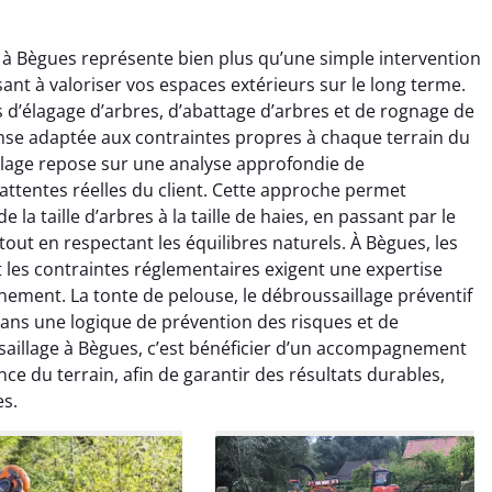
 à Bègues représente bien plus qu’une simple intervention
isant à valoriser vos espaces extérieurs sur le long terme.
 d’élagage d’arbres, d’abattage d’arbres et de rognage de
se adaptée aux contraintes propres à chaque terrain du
lage repose sur une analyse approfondie de
 attentes réelles du client. Cette approche permet
mille Morel
Yanis Collet
 la taille d’arbres à la taille de haies, en passant par le
out en respectant les équilibres naturels. À Bègues, les
28 août 2025
15 septembre 2025
t les contraintes réglementaires exigent une expertise
sfaite du service. Les
Excellent travail d’élagage,
nement. La tonte de pelouse, le débroussaillage préventif
ont été taillés avec
réalisé dans les délais
dans une logique de prévention des risques et de
n et le chantier a été
annoncés. Les conseils
saillage à Bègues, c’est bénéficier d’un accompagnement
 impeccable. Équipe
donnés étaient pertinents et
nce du terrain, afin de garantir des résultats durables,
euse et efficace.
le résultat est au top.
es.