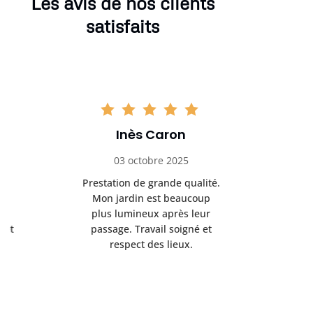
Les avis de nos clients
satisfaits
Inès Caron
Mat
03 octobre 2025
19 no
Prestation de grande qualité.
Une équip
Mon jardin est beaucoup
bien équip
plus lumineux après leur
l’élagage
passage. Travail soigné et
toute séc
respect des lieux.
rapport