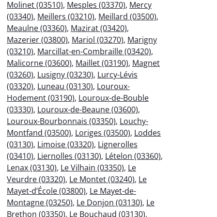
Molinet (03510)
,
Mesples (03370)
,
Mercy
(03340)
,
Meillers (03210)
,
Meillard (03500)
,
Meaulne (03360)
,
Mazirat (03420)
,
Mazerier (03800)
,
Mariol (03270)
,
Marigny
(03210)
,
Marcillat-en-Combraille (03420)
,
Malicorne (03600)
,
Maillet (03190)
,
Magnet
(03260)
,
Lusigny (03230)
,
Lurcy-Lévis
(03320)
,
Luneau (03130)
,
Louroux-
Hodement (03190)
,
Louroux-de-Bouble
(03330)
,
Louroux-de-Beaune (03600)
,
Louroux-Bourbonnais (03350)
,
Louchy-
Montfand (03500)
,
Loriges (03500)
,
Loddes
(03130)
,
Limoise (03320)
,
Lignerolles
(03410)
,
Liernolles (03130)
,
Lételon (03360)
,
Lenax (03130)
,
Le Vilhain (03350)
,
Le
Veurdre (03320)
,
Le Montet (03240)
,
Le
Mayet-d’École (03800)
,
Le Mayet-de-
Montagne (03250)
,
Le Donjon (03130)
,
Le
Brethon (03350)
,
Le Bouchaud (03130)
,