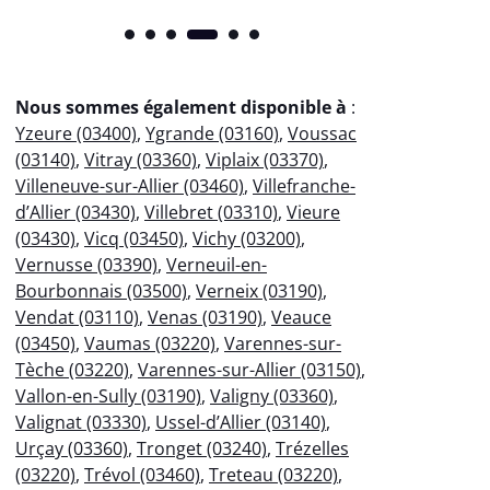
Nous sommes également disponible à
:
Yzeure (03400)
,
Ygrande (03160)
,
Voussac
(03140)
,
Vitray (03360)
,
Viplaix (03370)
,
Villeneuve-sur-Allier (03460)
,
Villefranche-
d’Allier (03430)
,
Villebret (03310)
,
Vieure
(03430)
,
Vicq (03450)
,
Vichy (03200)
,
Vernusse (03390)
,
Verneuil-en-
Bourbonnais (03500)
,
Verneix (03190)
,
Vendat (03110)
,
Venas (03190)
,
Veauce
(03450)
,
Vaumas (03220)
,
Varennes-sur-
Tèche (03220)
,
Varennes-sur-Allier (03150)
,
Vallon-en-Sully (03190)
,
Valigny (03360)
,
Valignat (03330)
,
Ussel-d’Allier (03140)
,
Urçay (03360)
,
Tronget (03240)
,
Trézelles
(03220)
,
Trévol (03460)
,
Treteau (03220)
,