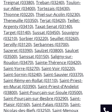
Treignat (03380)
,
Treban (03240)
,
Toulon-
sur-Allier (03400)
,
Tortezais (03430)
,
Thionne (03220)
,
Thiel-sur-Acolin (03230)
,
Theneuille (03350)
,
Terjat (03420)
,
Teillet-
Argenty (03410)
,
Taxat-Senat (03140)
,
Target (03140)
,
Sussat (03450)
,
Souvigny
(03210)
,
Sorbier (03220)
,
Seuillet (03260)
,
Servilly (03120)
,
Serbannes (03700)
,
Sazeret (03390)
,
Saulzet (03800)
,
Saulcet
(03500)
,
Sanssat (03150)
,
Saligny-sur-
Roudon (03470)
,
Sainte-Thérence (03420)
,
Saint-Yorre (03270)
,
Saint-Voir (03220)
,
Saint-Sornin (03240)
,
Saint-Sauvier (03370)
,
Saint-Rémy-en-Rollat (03110)
,
Saint-Priest-
en-Murat (03390)
,
Saint-Priest-d’Andelot
(03800)
,
Saint-Pourçain-sur-Sioule (03500)
,
Saint-Pourçain-sur-Besbre (03290)
,
Saint-
Plaisir (03160)
,
Saint-Palais (03370)
,
Saint-
Nicolas-des-Biefs (03250)
,
Saint-Menoux