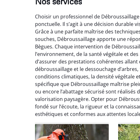
Nos services
Choisir un professionnel de Débroussaillage
ponctuelle. Il s’agit à une décision durable v
Grâce à une parfaite maîtrise des techniques
souches, Débroussaillage apporte une répon
Bègues. Chaque intervention de Débroussail
l’environnement, de la santé végétale et des
Léandro Vasseur
Ca
d’assurer des prestations cohérentes allant de
débroussaillage et le dessouchage d’arbres, t
12 juillet 2025
conditions climatiques, la densité végétale e
Intervention rapide et très
Très sati
spécifique que Débroussaillage maîtrise plei
professionnelle pour
arbres 
ou encore l’abattage sécurisé sont réalisés 
l’élagage de mes arbres. Le
précisio
valorisation paysagère. Opter pour Débrous
travail est propre, sécurisé et
laissé
fondé sur l’écoute, la rigueur et la connaissa
parfaitement réalisé. Je
séri
esthétiques et conformes aux attentes local
recommande sans hésiter.