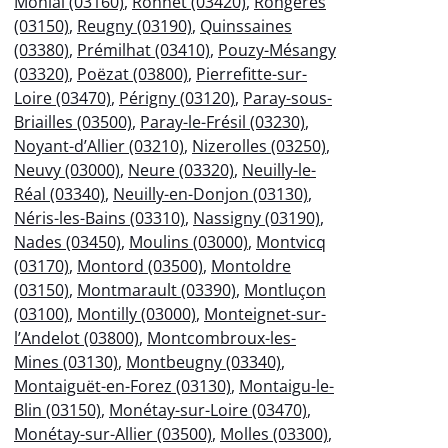
Monial (03160)
,
Ronnet (03420)
,
Rongères
(03150)
,
Reugny (03190)
,
Quinssaines
(03380)
,
Prémilhat (03410)
,
Pouzy-Mésangy
(03320)
,
Poëzat (03800)
,
Pierrefitte-sur-
Loire (03470)
,
Périgny (03120)
,
Paray-sous-
Briailles (03500)
,
Paray-le-Frésil (03230)
,
Noyant-d’Allier (03210)
,
Nizerolles (03250)
,
Neuvy (03000)
,
Neure (03320)
,
Neuilly-le-
Réal (03340)
,
Neuilly-en-Donjon (03130)
,
Néris-les-Bains (03310)
,
Nassigny (03190)
,
Nades (03450)
,
Moulins (03000)
,
Montvicq
(03170)
,
Montord (03500)
,
Montoldre
(03150)
,
Montmarault (03390)
,
Montluçon
(03100)
,
Montilly (03000)
,
Monteignet-sur-
l’Andelot (03800)
,
Montcombroux-les-
Mines (03130)
,
Montbeugny (03340)
,
Montaiguët-en-Forez (03130)
,
Montaigu-le-
Blin (03150)
,
Monétay-sur-Loire (03470)
,
Monétay-sur-Allier (03500)
,
Molles (03300)
,