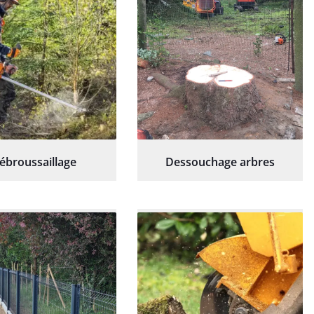
ébroussaillage
Dessouchage arbres