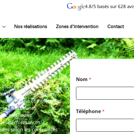
4.8/5 basés sur 628 avi
Nos réalisations
Zones d’intervention
Contact
E
Nom
*
incarne le résultat de
oin des jardins. Chaque
e une maîtrise complète des
 de ses communes
Téléphone
*
s les méthodes
 des performances
des selon les contraintes