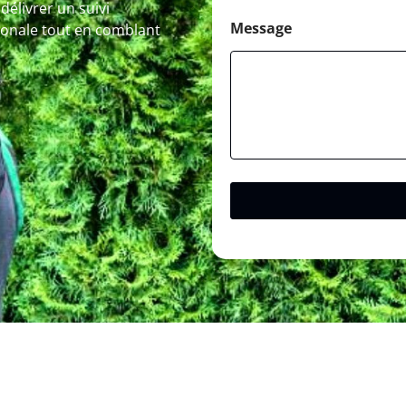
élivrer un suivi
Message
gionale tout en comblant