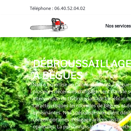
Téléphone :
06.40.52.04.02
Nos services
DÉBROUSSAILLAG
À BÈGUES
Notre expertise en Débroussaillage à Bègues 
plusieurs décennies d’engagement dans le s
intervention de Débroussaillage bénéficie d
caractéristiques territoriales de Bègues et
avoisinantes. Nos spécialistes excellent dan
contemporaines d’élagage arbres, assurant
optimales. La personnalisation de nos métho