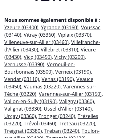
Nous sommes également disponible à
:
Yzeure (03400)
,
Ygrande (03160)
,
Voussac
(03140)
,
Vitray (03360)
,
Viplaix (03370)
,
Villeneuve-sur-Allier (03460)
,
Villefranche-
d’Allier (03430)
,
Villebret (03310)
,
Vieure
(03430)
,
Vicq (03450)
,
Vichy (03200)
,
Vernusse (03390)
,
Verneuil-en-
Bourbonnais (03500)
,
Verneix (03190)
,
Vendat (03110)
,
Venas (03190)
,
Veauce
(03450)
,
Vaumas (03220)
,
Varennes-sur-
Tèche (03220)
,
Varennes-sur-Allier (03150)
,
Vallon-en-Sully (03190)
,
Valigny (03360)
,
Valignat (03330)
,
Ussel-d’Allier (03140)
,
Urçay (03360)
,
Tronget (03240)
,
Trézelles
(03220)
,
Trévol (03460)
,
Treteau (03220)
,
Treignat (03380)
,
Treban (03240)
,
Toulon-