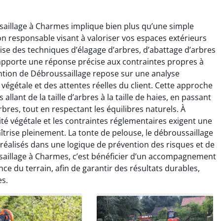
saillage à Charmes implique bien plus qu’une simple
sion responsable visant à valoriser vos espaces extérieurs
rise des techniques d’élagage d’arbres, d’abattage d’arbres
apporte une réponse précise aux contraintes propres à
tion de Débroussaillage repose sur une analyse
raya Benali
Léandro Vasseur
végétale et des attentes réelles du client. Cette approche
lant de la taille d’arbres à la taille de haies, en passant
7 février 2026
12 juillet 2025
bres, tout en respectant les équilibres naturels. À
e irréprochable du
Intervention rapide et très
ité végétale et les contraintes réglementaires exigent une
la fin. Les arbres ont
professionnelle pour
trise pleinement. La tonte de pelouse, le débroussaillage
faitement entretenus
l’élagage de mes arbres. Le
 réalisés dans une logique de prévention des risques et de
e nettoyage après
travail est propre, sécurisé et
saillage à Charmes, c’est bénéficier d’un accompagnement
tion est impeccable.
parfaitement réalisé. Je
ommande vivement.
recommande sans hésiter.
nce du terrain, afin de garantir des résultats durables,
es.