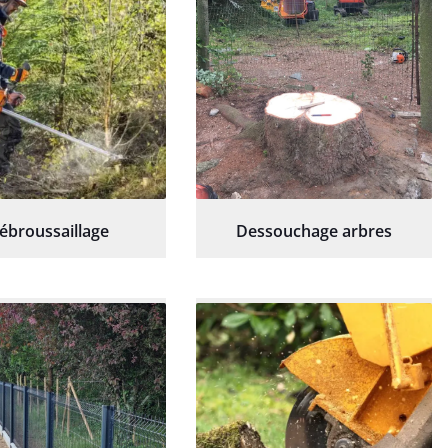
ébroussaillage
Dessouchage arbres