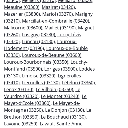
(03340)
,
Meillers (03210)
,
Meillard (03500)
,
Meaulne (03360)
,
Mazirat (03420)
,
Mazerier (03800)
,
Mariol (03270)
,
Marigny
(03210)
,
Marcillat-en-Combraille (03420)
,
Malicorne (03600)
,
Maillet (03190)
,
Magnet
(03260)
,
Lusigny (03230)
,
Lurcy-Lévis
(03320)
,
Luneau (03130)
,
Louroux-
Hodement (03190)
,
Louroux-de-Bouble
(03330)
,
Louroux-de-Beaune (03600)
,
Louroux-Bourbonnais (03350)
,
Louchy-
Montfand (03500)
,
Loriges (03500)
,
Loddes
(03130)
,
Limoise (03320)
,
Lignerolles
(03410)
,
Liernolles (03130)
,
Lételon (03360)
,
Lenax (03130)
,
Le Vilhain (03350)
,
Le
Veurdre (03320)
,
Le Montet (03240)
,
Le
Mayet-d’École (03800)
,
Le Mayet-de-
Montagne (03250)
,
Le Donjon (03130)
,
Le
Brethon (03350)
,
Le Bouchaud (03130)
,
Lavoine (03250)
,
Lavault-Sainte-Anne