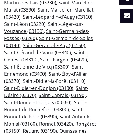
Martin-des-Lais (03230)
,
Saint-Marcel-en-
Murat (03390)
,
Saint-Marcel-en-Marcillat
(03420)
,
Saint-Léopardin-d’Augy (03160)
,
Saint-Léon (03220)
,
Saint-Léger-sur-
Vouzance (03130)
,
Saint-Germain-des-
Fossés (03260)
,
Saint-Germain-de-Salles
(03140)
,
Saint-Gérand-le-Puy (03150)
,
Saint-Gérand-de-Vaux (03340)
,
Saint-
Genest (03310)
,
Saint-Fargeol (03420)
,
Saint-Étienne-de-Vicq (03300)
,
Saint-
Ennemond (03400)
,
Saint-Éloy-d’Allier
(03370)
,
Saint-Didier-la-Forêt (03110)
,
Saint-Didier-en-Donjon (03130)
,
Saint-
Désiré (03370)
,
Saint-Caprais (03190)
,
Saint-Bonnet-Tronçais (03360)
,
Saint-
Bonnet-de-Rochefort (03800)
,
Saint-
Bonnet-de-Four (03390)
,
Saint-Aubin-le-
Monial (03160)
,
Ronnet (03420)
,
Rongères
(03150)
,
Reugny (03190)
,
Quinssaines