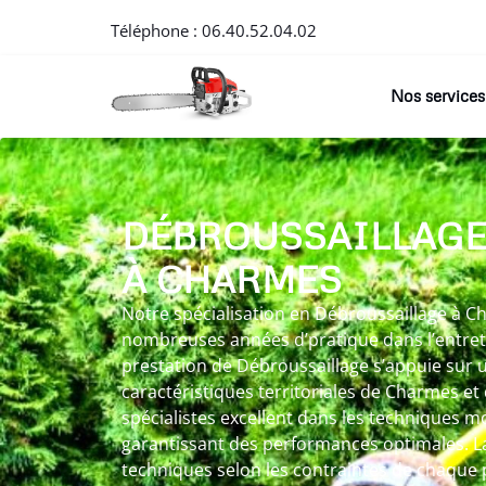
Téléphone :
06.40.52.04.02
Nos services
DÉBROUSSAILLAG
À CHARMES
Notre spécialisation en Débroussaillage à Ch
nombreuses années d’pratique dans l’entret
prestation de Débroussaillage s’appuie sur 
caractéristiques territoriales de Charmes et
spécialistes excellent dans les techniques mo
garantissant des performances optimales. L
techniques selon les contraintes de chaque