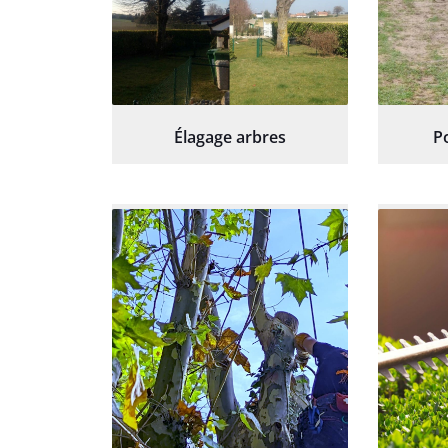
Élagage arbres
P