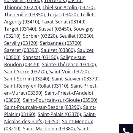
sur-Allier (03400)
,
Tortezais (03430)
,
Thionne (03220)
,
Thiel-sur-Acolin (03230)
,
Theneuille (03350)
,
Terjat (03420)
,
Teillet-
Argenty (03410)
,
Taxat-Senat (03140)
,
Target (03140)
,
Sussat (03450)
,
Souvigny
(03210)
,
Sorbier (03220)
,
Seuillet (03260)
,
Servilly (03120)
,
Serbannes (03700)
,
Sazeret (03390)
,
Saulzet (03800)
,
Saulcet
(03500)
,
Sanssat (03150)
,
Saligny-sur-
Roudon (03470)
,
Sainte-Thérence (03420)
,
Saint-Yorre (03270)
,
Saint-Voir (03220)
,
Saint-Sornin (03240)
,
Saint-Sauvier (03370)
,
Saint-Rémy-en-Rollat (03110)
,
Saint-Priest-
en-Murat (03390)
,
Saint-Priest-d’Andelot
(03800)
,
Saint-Pourçain-sur-Sioule (03500)
,
Saint-Pourçain-sur-Besbre (03290)
,
Saint-
Plaisir (03160)
,
Saint-Palais (03370)
,
Saint-
Nicolas-des-Biefs (03250)
,
Saint-Menoux
(03210)
,
Saint-Martinien (03380)
,
Saint-