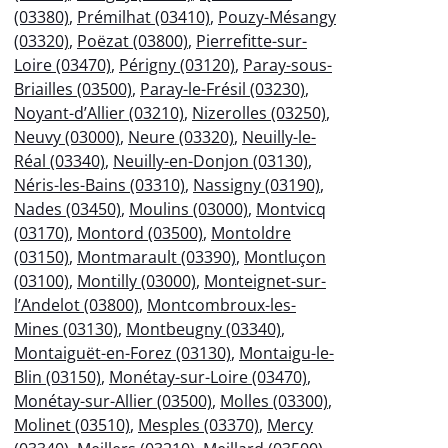
(03380)
,
Prémilhat (03410)
,
Pouzy-Mésangy
(03320)
,
Poëzat (03800)
,
Pierrefitte-sur-
Loire (03470)
,
Périgny (03120)
,
Paray-sous-
Briailles (03500)
,
Paray-le-Frésil (03230)
,
Noyant-d’Allier (03210)
,
Nizerolles (03250)
,
Neuvy (03000)
,
Neure (03320)
,
Neuilly-le-
Réal (03340)
,
Neuilly-en-Donjon (03130)
,
Néris-les-Bains (03310)
,
Nassigny (03190)
,
Nades (03450)
,
Moulins (03000)
,
Montvicq
(03170)
,
Montord (03500)
,
Montoldre
(03150)
,
Montmarault (03390)
,
Montluçon
(03100)
,
Montilly (03000)
,
Monteignet-sur-
l’Andelot (03800)
,
Montcombroux-les-
Mines (03130)
,
Montbeugny (03340)
,
Montaiguët-en-Forez (03130)
,
Montaigu-le-
Blin (03150)
,
Monétay-sur-Loire (03470)
,
Monétay-sur-Allier (03500)
,
Molles (03300)
,
Molinet (03510)
,
Mesples (03370)
,
Mercy