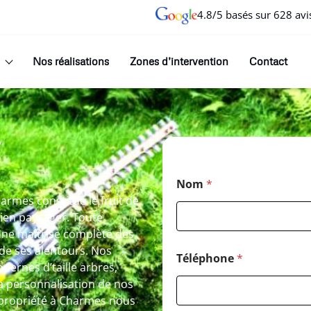
4.8/5 basés sur 628 avi
Nos réalisations
Zones d’intervention
Contact
E
Nom
*
armes constitue le fruit de
ien paysager. Toute
une maîtrise complète des
 de ses alentours. Nos
Téléphone
*
dernes d’taille arbres,
a personnalisation de nos
 propriété à Charmes nous