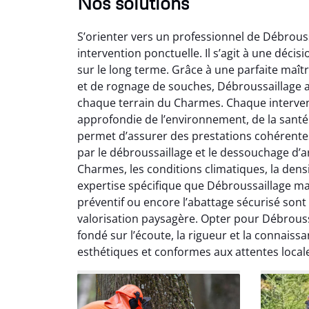
Nos solutions
S’orienter vers un professionnel de Débrous
intervention ponctuelle. Il s’agit à une déci
sur le long terme. Grâce à une parfaite maît
et de rognage de souches, Débroussaillage 
chaque terrain du Charmes. Chaque interven
So
approfondie de l’environnement, de la santé 
permet d’assurer des prestations cohérentes al
0
par le débroussaillage et le dessouchage d’ar
Servic
Charmes, les conditions climatiques, la dens
début à 
expertise spécifique que Débroussaillage maî
été par
préventif ou encore l’abattage sécurisé sont
et l
valorisation paysagère. Opter pour Débrous
interven
Je rec
fondé sur l’écoute, la rigueur et la connaissa
esthétiques et conformes aux attentes local