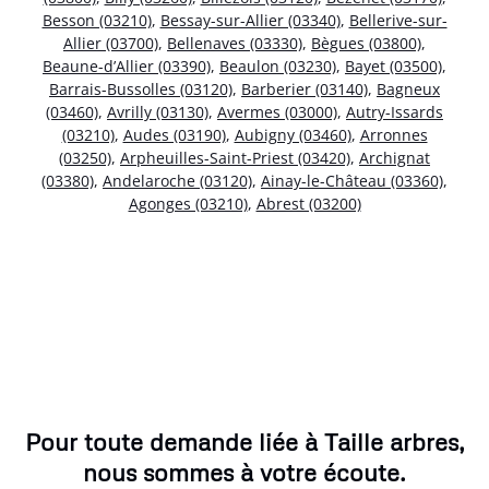
Besson (03210)
,
Bessay-sur-Allier (03340)
,
Bellerive-sur-
Allier (03700)
,
Bellenaves (03330)
,
Bègues (03800)
,
Beaune-d’Allier (03390)
,
Beaulon (03230)
,
Bayet (03500)
,
Barrais-Bussolles (03120)
,
Barberier (03140)
,
Bagneux
(03460)
,
Avrilly (03130)
,
Avermes (03000)
,
Autry-Issards
(03210)
,
Audes (03190)
,
Aubigny (03460)
,
Arronnes
(03250)
,
Arpheuilles-Saint-Priest (03420)
,
Archignat
(03380)
,
Andelaroche (03120)
,
Ainay-le-Château (03360)
,
Agonges (03210)
,
Abrest (03200)
Pour toute demande liée à Taille arbres,
nous sommes à votre écoute.