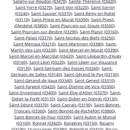
Saligny-sur-Roudon (03470)
,
Sainte-Thérence (03420)
,
Saint-Yorre (03270)
,
Saint-Voir (03220)
,
Saint-Sornin
(03240)
,
Saint-Sauvier (03370)
,
Saint-Rémy-en-Rollat
(03110)
,
Saint-Priest-en-Murat (03390)
,
Saint-Priest-
d’Andelot (03800)
,
Saint-Pourçain-sur-Sioule (03500)
,
Saint-Pourçain-sur-Besbre (03290)
,
Saint-Plaisir (03160)
,
Saint-Palais (03370)
,
Saint-Nicolas-des-Biefs (03250)
,
Saint-Menoux (03210)
,
Saint-Martinien (03380)
,
Saint-
Martin-des-Lais (03230)
,
Saint-Marcel-en-Murat (03390)
,
Saint-Marcel-en-Marcillat (03420)
,
Saint-Léopardin-d’Augy
(03160)
,
Saint-Léon (03220)
,
Saint-Léger-sur-Vouzance
(03130)
,
Saint-Germain-des-Fossés (03260)
,
Saint-
Germain-de-Salles (03140)
,
Saint-Gérand-le-Puy (03150)
,
Saint-Gérand-de-Vaux (03340)
,
Saint-Genest (03310)
,
Saint-Fargeol (03420)
,
Saint-Étienne-de-Vicq (03300)
,
Saint-Ennemond (03400)
,
Saint-Éloy-d’Allier (03370)
,
Saint-
Didier-la-Forêt (03110)
,
Saint-Didier-en-Donjon (03130)
,
Saint-Désiré (03370)
,
Saint-Caprais (03190)
,
Saint-Bonnet-
Tronçais (03360)
,
Saint-Bonnet-de-Rochefort (03800)
,
Saint-Bonnet-de-Four (03390)
,
Saint-Aubin-le-Monial
(03160)
,
Ronnet (03420)
,
Rongères (03150)
,
Reugny
(03190)
,
Quinssaines (03380)
,
Prémilhat (03410)
,
Pouzy-