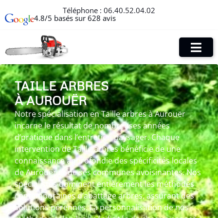
Téléphone :
06.40.52.04.02
4.8/5 basés sur 628 avis
TAILLE ARBRES
À AUROUËR
Notre spécialisation en Taille arbres à Aurouër
incarne le résultat de nombreuses années
d’pratique dans l’entretien paysager. Chaque
intervention de Taille arbres bénéficie de une
connaissance approfondie des spécificités locales
de Aurouër et de ses communes avoisinantes. Nos
spécialistes dominent entièrement les méthodes
contemporaines d’abattage arbres, assurant des
solutions pérennes. La personnalisation de nos