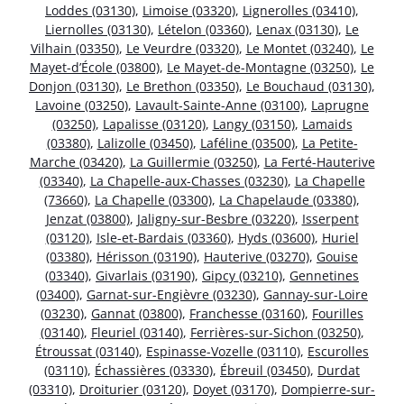
Loddes (03130)
,
Limoise (03320)
,
Lignerolles (03410)
,
Liernolles (03130)
,
Lételon (03360)
,
Lenax (03130)
,
Le
Vilhain (03350)
,
Le Veurdre (03320)
,
Le Montet (03240)
,
Le
Mayet-d’École (03800)
,
Le Mayet-de-Montagne (03250)
,
Le
Donjon (03130)
,
Le Brethon (03350)
,
Le Bouchaud (03130)
,
Lavoine (03250)
,
Lavault-Sainte-Anne (03100)
,
Laprugne
(03250)
,
Lapalisse (03120)
,
Langy (03150)
,
Lamaids
(03380)
,
Lalizolle (03450)
,
Laféline (03500)
,
La Petite-
Marche (03420)
,
La Guillermie (03250)
,
La Ferté-Hauterive
(03340)
,
La Chapelle-aux-Chasses (03230)
,
La Chapelle
(73660)
,
La Chapelle (03300)
,
La Chapelaude (03380)
,
Jenzat (03800)
,
Jaligny-sur-Besbre (03220)
,
Isserpent
(03120)
,
Isle-et-Bardais (03360)
,
Hyds (03600)
,
Huriel
(03380)
,
Hérisson (03190)
,
Hauterive (03270)
,
Gouise
(03340)
,
Givarlais (03190)
,
Gipcy (03210)
,
Gennetines
(03400)
,
Garnat-sur-Engièvre (03230)
,
Gannay-sur-Loire
(03230)
,
Gannat (03800)
,
Franchesse (03160)
,
Fourilles
(03140)
,
Fleuriel (03140)
,
Ferrières-sur-Sichon (03250)
,
Étroussat (03140)
,
Espinasse-Vozelle (03110)
,
Escurolles
(03110)
,
Échassières (03330)
,
Ébreuil (03450)
,
Durdat
(03310)
,
Droiturier (03120)
,
Doyet (03170)
,
Dompierre-sur-