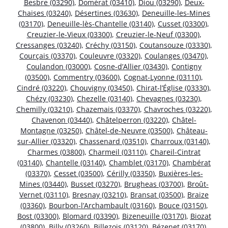
Besbre (03290)
,
Domérat (03410)
,
Diou (03290)
,
Deux-
Chaises (03240)
,
Désertines (03630)
,
Deneuille-les-Mines
(03170)
,
Deneuille-lès-Chantelle (03140)
,
Cusset (03300)
,
Creuzier-le-Vieux (03300)
,
Creuzier-le-Neuf (03300)
,
Cressanges (03240)
,
Créchy (03150)
,
Coutansouze (03330)
,
Courçais (03370)
,
Couleuvre (03320)
,
Coulanges (03470)
,
Coulandon (03000)
,
Cosne-d’Allier (03430)
,
Contigny
(03500)
,
Commentry (03600)
,
Cognat-Lyonne (03110)
,
Cindré (03220)
,
Chouvigny (03450)
,
Chirat-l’Église (03330)
,
Chézy (03230)
,
Chezelle (03140)
,
Chevagnes (03230)
,
Chemilly (03210)
,
Chazemais (03370)
,
Chavroches (03220)
,
Chavenon (03440)
,
Châtelperron (03220)
,
Châtel-
Montagne (03250)
,
Châtel-de-Neuvre (03500)
,
Château-
sur-Allier (03320)
,
Chassenard (03510)
,
Charroux (03140)
,
Charmes (03800)
,
Charmeil (03110)
,
Chareil-Cintrat
(03140)
,
Chantelle (03140)
,
Chamblet (03170)
,
Chambérat
(03370)
,
Cesset (03500)
,
Cérilly (03350)
,
Buxières-les-
Mines (03440)
,
Busset (03270)
,
Brugheas (03700)
,
Broût-
Vernet (03110)
,
Bresnay (03210)
,
Bransat (03500)
,
Braize
(03360)
,
Bourbon-l’Archambault (03160)
,
Bouce (03150)
,
Bost (03300)
,
Blomard (03390)
,
Bizeneuille (03170)
,
Biozat
(03800)
,
Billy (03260)
,
Billezois (03120)
,
Bézenet (03170)
,