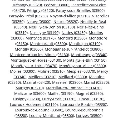
Mésangy (03320)
,
Poëzat (03800)
,
Pierrefitte-sur-Loire
(03470)
,
Périgny (03120)
,
Paray-sous-Briailles (03500)
,
Paray-le-Frésil (03230)
,
Noyant-d’Allier (03210)
,
Nizerolles
(03250)
,
Neuvy (03000)
,
Neure (03320)
,
Neuilly-le-Réal
(03340)
,
Neuilly-en-Donjon (03130)
,
Néris-les-Bains
(03310)
,
Nassigny (03190)
,
Nades (03450)
,
Moulins
(03000)
,
Montvicq (03170)
,
Montord (03500)
,
Montoldre
(03150)
,
Montmarault (03390)
,
Montluçon (03100)
,
Montilly (03000)
,
Monteignet-sur-l’Andelot (03800)
,
Montcombroux-les-Mines (03130)
,
Montbeugny (03340)
,
Montaiguët-en-Forez (03130)
,
Montaigu-le-Blin (03150)
,
Monétay-sur-Loire (03470)
,
Monétay-sur-Allier (03500)
,
Molles (03300)
,
Molinet (03510)
,
Mesples (03370)
,
Mercy
(03340)
,
Meillers (03210)
,
Meillard (03500)
,
Meaulne
(03360)
,
Mazirat (03420)
,
Mazerier (03800)
,
Mariol (03270)
,
Marigny (03210)
,
Marcillat-en-Combraille (03420)
,
Malicorne (03600)
,
Maillet (03190)
,
Magnet (03260)
,
Lusigny (03230)
,
Lurcy-Lévis (03320)
,
Luneau (03130)
,
Louroux-Hodement (03190)
,
Louroux-de-Bouble (03330)
,
Louroux-de-Beaune (03600)
,
Louroux-Bourbonnais
(03350)
,
Louchy-Montfand (03500)
,
Loriges (03500)
,