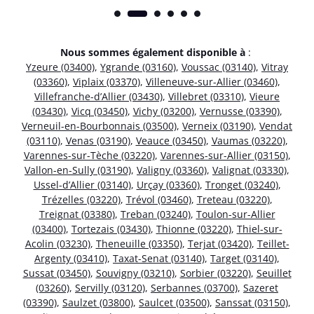
Nous sommes également disponible à
:
Yzeure (03400)
,
Ygrande (03160)
,
Voussac (03140)
,
Vitray
(03360)
,
Viplaix (03370)
,
Villeneuve-sur-Allier (03460)
,
Villefranche-d’Allier (03430)
,
Villebret (03310)
,
Vieure
(03430)
,
Vicq (03450)
,
Vichy (03200)
,
Vernusse (03390)
,
Verneuil-en-Bourbonnais (03500)
,
Verneix (03190)
,
Vendat
(03110)
,
Venas (03190)
,
Veauce (03450)
,
Vaumas (03220)
,
Varennes-sur-Tèche (03220)
,
Varennes-sur-Allier (03150)
,
Vallon-en-Sully (03190)
,
Valigny (03360)
,
Valignat (03330)
,
Ussel-d’Allier (03140)
,
Urçay (03360)
,
Tronget (03240)
,
Trézelles (03220)
,
Trévol (03460)
,
Treteau (03220)
,
Treignat (03380)
,
Treban (03240)
,
Toulon-sur-Allier
(03400)
,
Tortezais (03430)
,
Thionne (03220)
,
Thiel-sur-
Acolin (03230)
,
Theneuille (03350)
,
Terjat (03420)
,
Teillet-
Argenty (03410)
,
Taxat-Senat (03140)
,
Target (03140)
,
Sussat (03450)
,
Souvigny (03210)
,
Sorbier (03220)
,
Seuillet
(03260)
,
Servilly (03120)
,
Serbannes (03700)
,
Sazeret
(03390)
,
Saulzet (03800)
,
Saulcet (03500)
,
Sanssat (03150)
,