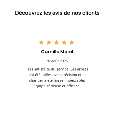
Découvrez les avis de nos clients
Camille Morel
28 août 2025
Très satisfaite du service. Les arbres
E
 mes
ont été taillés avec précision et le
dan
risé
chantier a été laissé impeccable.
donn
Équipe sérieuse et efficace.