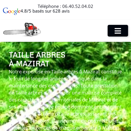
Téléphone :
06.40.52.04.02
4.8/5 basés sur 628 avis
TAILLE ARBRES
À MAZIRAT
Notre expertise en Taille arbres à Mazirat constitue
le fruit de longues années d’pratique dans la
maintenance des espaces verts. Toute prestation
de Taille arbres s’appuie sur une maîtrise complète
des caractéristiques territoriales de Mazirat et de
ses alentours. Notre équipe dominent entièrement
les procédés actuels d’taille arbres, assurant des
résultats durables. L’ajustement de nos méthodes
selon les exigences de chaque propriété à Mazirat