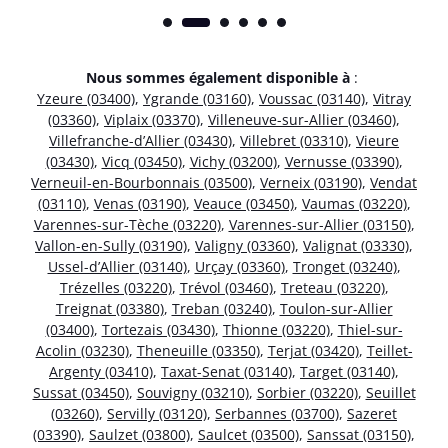
Nous sommes également disponible à
:
Yzeure (03400)
,
Ygrande (03160)
,
Voussac (03140)
,
Vitray
(03360)
,
Viplaix (03370)
,
Villeneuve-sur-Allier (03460)
,
Villefranche-d’Allier (03430)
,
Villebret (03310)
,
Vieure
(03430)
,
Vicq (03450)
,
Vichy (03200)
,
Vernusse (03390)
,
Verneuil-en-Bourbonnais (03500)
,
Verneix (03190)
,
Vendat
(03110)
,
Venas (03190)
,
Veauce (03450)
,
Vaumas (03220)
,
Varennes-sur-Tèche (03220)
,
Varennes-sur-Allier (03150)
,
Vallon-en-Sully (03190)
,
Valigny (03360)
,
Valignat (03330)
,
Ussel-d’Allier (03140)
,
Urçay (03360)
,
Tronget (03240)
,
Trézelles (03220)
,
Trévol (03460)
,
Treteau (03220)
,
Treignat (03380)
,
Treban (03240)
,
Toulon-sur-Allier
(03400)
,
Tortezais (03430)
,
Thionne (03220)
,
Thiel-sur-
Acolin (03230)
,
Theneuille (03350)
,
Terjat (03420)
,
Teillet-
Argenty (03410)
,
Taxat-Senat (03140)
,
Target (03140)
,
Sussat (03450)
,
Souvigny (03210)
,
Sorbier (03220)
,
Seuillet
(03260)
,
Servilly (03120)
,
Serbannes (03700)
,
Sazeret
(03390)
,
Saulzet (03800)
,
Saulcet (03500)
,
Sanssat (03150)
,