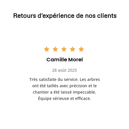
Retours d'expérience de nos clients
Camille Morel
28 août 2025
Très satisfaite du service. Les arbres
E
 mes
ont été taillés avec précision et le
dan
risé
chantier a été laissé impeccable.
donn
Équipe sérieuse et efficace.