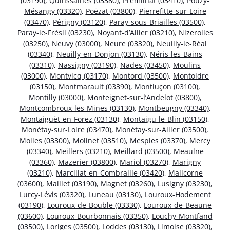
(03190)
,
Quinssaines (03380)
,
Prémilhat (03410)
,
Pouzy-
Mésangy (03320)
,
Poëzat (03800)
,
Pierrefitte-sur-Loire
(03470)
,
Périgny (03120)
,
Paray-sous-Briailles (03500)
,
Paray-le-Frésil (03230)
,
Noyant-d’Allier (03210)
,
Nizerolles
(03250)
,
Neuvy (03000)
,
Neure (03320)
,
Neuilly-le-Réal
(03340)
,
Neuilly-en-Donjon (03130)
,
Néris-les-Bains
(03310)
,
Nassigny (03190)
,
Nades (03450)
,
Moulins
(03000)
,
Montvicq (03170)
,
Montord (03500)
,
Montoldre
(03150)
,
Montmarault (03390)
,
Montluçon (03100)
,
Montilly (03000)
,
Monteignet-sur-l’Andelot (03800)
,
Montcombroux-les-Mines (03130)
,
Montbeugny (03340)
,
Montaiguët-en-Forez (03130)
,
Montaigu-le-Blin (03150)
,
Monétay-sur-Loire (03470)
,
Monétay-sur-Allier (03500)
,
Molles (03300)
,
Molinet (03510)
,
Mesples (03370)
,
Mercy
(03340)
,
Meillers (03210)
,
Meillard (03500)
,
Meaulne
(03360)
,
Mazerier (03800)
,
Mariol (03270)
,
Marigny
(03210)
,
Marcillat-en-Combraille (03420)
,
Malicorne
(03600)
,
Maillet (03190)
,
Magnet (03260)
,
Lusigny (03230)
,
Lurcy-Lévis (03320)
,
Luneau (03130)
,
Louroux-Hodement
(03190)
,
Louroux-de-Bouble (03330)
,
Louroux-de-Beaune
(03600)
,
Louroux-Bourbonnais (03350)
,
Louchy-Montfand
(03500)
,
Loriges (03500)
,
Loddes (03130)
,
Limoise (03320)
,