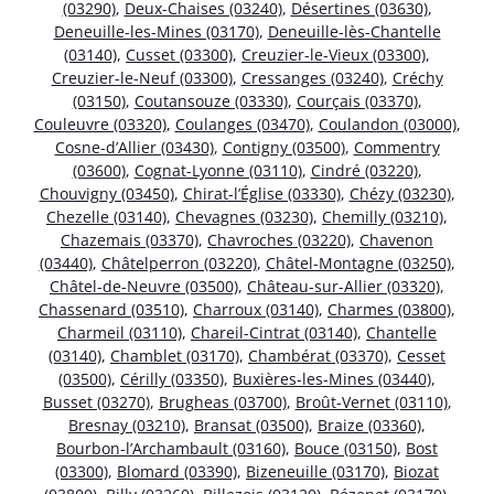
(03290)
,
Deux-Chaises (03240)
,
Désertines (03630)
,
Deneuille-les-Mines (03170)
,
Deneuille-lès-Chantelle
(03140)
,
Cusset (03300)
,
Creuzier-le-Vieux (03300)
,
Creuzier-le-Neuf (03300)
,
Cressanges (03240)
,
Créchy
(03150)
,
Coutansouze (03330)
,
Courçais (03370)
,
Couleuvre (03320)
,
Coulanges (03470)
,
Coulandon (03000)
,
Cosne-d’Allier (03430)
,
Contigny (03500)
,
Commentry
(03600)
,
Cognat-Lyonne (03110)
,
Cindré (03220)
,
Chouvigny (03450)
,
Chirat-l’Église (03330)
,
Chézy (03230)
,
Chezelle (03140)
,
Chevagnes (03230)
,
Chemilly (03210)
,
Chazemais (03370)
,
Chavroches (03220)
,
Chavenon
(03440)
,
Châtelperron (03220)
,
Châtel-Montagne (03250)
,
Châtel-de-Neuvre (03500)
,
Château-sur-Allier (03320)
,
Chassenard (03510)
,
Charroux (03140)
,
Charmes (03800)
,
Charmeil (03110)
,
Chareil-Cintrat (03140)
,
Chantelle
(03140)
,
Chamblet (03170)
,
Chambérat (03370)
,
Cesset
(03500)
,
Cérilly (03350)
,
Buxières-les-Mines (03440)
,
Busset (03270)
,
Brugheas (03700)
,
Broût-Vernet (03110)
,
Bresnay (03210)
,
Bransat (03500)
,
Braize (03360)
,
Bourbon-l’Archambault (03160)
,
Bouce (03150)
,
Bost
(03300)
,
Blomard (03390)
,
Bizeneuille (03170)
,
Biozat