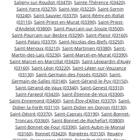
Saligny-sur-Roudon (03470)
,
Sainte-Thérence (03420)
,
Saint-Yorre (03270)
,
Saint-Voir (03220)
,
Saint-Sornin
(03240)
,
Saint-Sauvier (03370)
,
Saint-Rémy-en-Rollat
(03110)
,
Saint-Priest-en-Murat (03390)
,
Saint-Priest-
d’Andelot (03800)
,
Saint-Pourçain-sur-Sioule (03500)
,
Saint-Pourçain-sur-Besbre (03290)
,
Saint-Plaisir (03160)
,
Saint-Palais (03370)
,
Saint-Nicolas-des-Biefs (03250)
,
Saint-Menoux (03210)
,
Saint-Martinien (03380)
,
Saint-
Martin-des-Lais (03230)
,
Saint-Marcel-en-Murat (03390)
,
Saint-Marcel-en-Marcillat (03420)
,
Saint-Léopardin-d’Augy
(03160)
,
Saint-Léon (03220)
,
Saint-Léger-sur-Vouzance
(03130)
,
Saint-Germain-des-Fossés (03260)
,
Saint-
Germain-de-Salles (03140)
,
Saint-Gérand-le-Puy (03150)
,
Saint-Gérand-de-Vaux (03340)
,
Saint-Genest (03310)
,
Saint-Fargeol (03420)
,
Saint-Étienne-de-Vicq (03300)
,
Saint-Ennemond (03400)
,
Saint-Éloy-d’Allier (03370)
,
Saint-
Didier-la-Forêt (03110)
,
Saint-Didier-en-Donjon (03130)
,
Saint-Désiré (03370)
,
Saint-Caprais (03190)
,
Saint-Bonnet-
Tronçais (03360)
,
Saint-Bonnet-de-Rochefort (03800)
,
Saint-Bonnet-de-Four (03390)
,
Saint-Aubin-le-Monial
(03160)
,
Ronnet (03420)
,
Rongères (03150)
,
Reugny