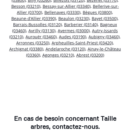
(03800)
,
Billy (03260)
,
Billezois (03120)
,
Bézenet (03170)
,
Besson (03210)
,
Bessay-sur-Allier (03340)
,
Bellerive-sur-
Allier (03700)
,
Bellenaves (03330)
,
Bègues (03800)
,
Beaune-d’Allier (03390)
,
Beaulon (03230)
,
Bayet (03500)
,
Barrais-Bussolles (03120)
,
Barberier (03140)
,
Bagneux
(03460)
,
Avrilly (03130)
,
Avermes (03000)
,
Autry-Issards
(03210)
,
Aurouër (03460)
,
Audes (03190)
,
Aubigny (03460)
,
Arronnes (03250)
,
Arpheuilles-Saint-Priest (03420)
,
Archignat (03380)
,
Andelaroche (03120)
,
Ainay-le-Château
(03360)
,
Agonges (03210)
,
Abrest (03200)
En cas de besoin concernant Taille
arbres, contactez-nous.