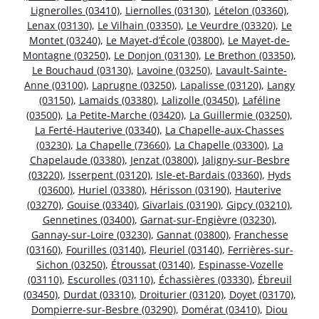
Lignerolles (03410)
,
Liernolles (03130)
,
Lételon (03360)
,
Lenax (03130)
,
Le Vilhain (03350)
,
Le Veurdre (03320)
,
Le
Montet (03240)
,
Le Mayet-d’École (03800)
,
Le Mayet-de-
Montagne (03250)
,
Le Donjon (03130)
,
Le Brethon (03350)
,
Le Bouchaud (03130)
,
Lavoine (03250)
,
Lavault-Sainte-
Anne (03100)
,
Laprugne (03250)
,
Lapalisse (03120)
,
Langy
(03150)
,
Lamaids (03380)
,
Lalizolle (03450)
,
Laféline
(03500)
,
La Petite-Marche (03420)
,
La Guillermie (03250)
,
La Ferté-Hauterive (03340)
,
La Chapelle-aux-Chasses
(03230)
,
La Chapelle (73660)
,
La Chapelle (03300)
,
La
Chapelaude (03380)
,
Jenzat (03800)
,
Jaligny-sur-Besbre
(03220)
,
Isserpent (03120)
,
Isle-et-Bardais (03360)
,
Hyds
(03600)
,
Huriel (03380)
,
Hérisson (03190)
,
Hauterive
(03270)
,
Gouise (03340)
,
Givarlais (03190)
,
Gipcy (03210)
,
Gennetines (03400)
,
Garnat-sur-Engièvre (03230)
,
Gannay-sur-Loire (03230)
,
Gannat (03800)
,
Franchesse
(03160)
,
Fourilles (03140)
,
Fleuriel (03140)
,
Ferrières-sur-
Sichon (03250)
,
Étroussat (03140)
,
Espinasse-Vozelle
(03110)
,
Escurolles (03110)
,
Échassières (03330)
,
Ébreuil
(03450)
,
Durdat (03310)
,
Droiturier (03120)
,
Doyet (03170)
,
Dompierre-sur-Besbre (03290)
,
Domérat (03410)
,
Diou