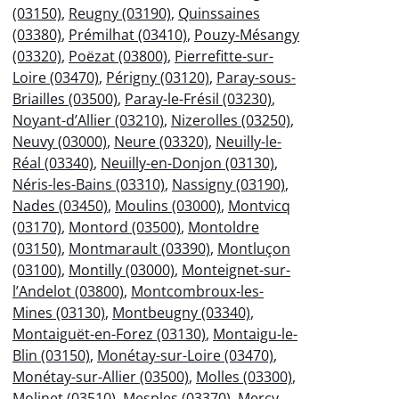
(03150)
,
Reugny (03190)
,
Quinssaines
(03380)
,
Prémilhat (03410)
,
Pouzy-Mésangy
(03320)
,
Poëzat (03800)
,
Pierrefitte-sur-
Loire (03470)
,
Périgny (03120)
,
Paray-sous-
Briailles (03500)
,
Paray-le-Frésil (03230)
,
Noyant-d’Allier (03210)
,
Nizerolles (03250)
,
Neuvy (03000)
,
Neure (03320)
,
Neuilly-le-
Réal (03340)
,
Neuilly-en-Donjon (03130)
,
Néris-les-Bains (03310)
,
Nassigny (03190)
,
Nades (03450)
,
Moulins (03000)
,
Montvicq
(03170)
,
Montord (03500)
,
Montoldre
(03150)
,
Montmarault (03390)
,
Montluçon
(03100)
,
Montilly (03000)
,
Monteignet-sur-
l’Andelot (03800)
,
Montcombroux-les-
Mines (03130)
,
Montbeugny (03340)
,
Montaiguët-en-Forez (03130)
,
Montaigu-le-
Blin (03150)
,
Monétay-sur-Loire (03470)
,
Monétay-sur-Allier (03500)
,
Molles (03300)
,
Molinet (03510)
,
Mesples (03370)
,
Mercy