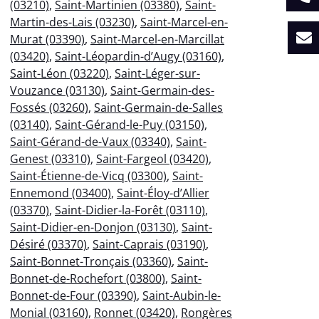
(03210)
,
Saint-Martinien (03380)
,
Saint-
Martin-des-Lais (03230)
,
Saint-Marcel-en-
Murat (03390)
,
Saint-Marcel-en-Marcillat
(03420)
,
Saint-Léopardin-d’Augy (03160)
,
Saint-Léon (03220)
,
Saint-Léger-sur-
Vouzance (03130)
,
Saint-Germain-des-
Fossés (03260)
,
Saint-Germain-de-Salles
(03140)
,
Saint-Gérand-le-Puy (03150)
,
Saint-Gérand-de-Vaux (03340)
,
Saint-
Genest (03310)
,
Saint-Fargeol (03420)
,
Saint-Étienne-de-Vicq (03300)
,
Saint-
Ennemond (03400)
,
Saint-Éloy-d’Allier
(03370)
,
Saint-Didier-la-Forêt (03110)
,
Saint-Didier-en-Donjon (03130)
,
Saint-
Désiré (03370)
,
Saint-Caprais (03190)
,
Saint-Bonnet-Tronçais (03360)
,
Saint-
Bonnet-de-Rochefort (03800)
,
Saint-
Bonnet-de-Four (03390)
,
Saint-Aubin-le-
Monial (03160)
,
Ronnet (03420)
,
Rongères