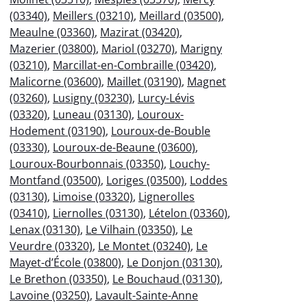
(03340)
,
Meillers (03210)
,
Meillard (03500)
,
Meaulne (03360)
,
Mazirat (03420)
,
Mazerier (03800)
,
Mariol (03270)
,
Marigny
(03210)
,
Marcillat-en-Combraille (03420)
,
Malicorne (03600)
,
Maillet (03190)
,
Magnet
(03260)
,
Lusigny (03230)
,
Lurcy-Lévis
(03320)
,
Luneau (03130)
,
Louroux-
Hodement (03190)
,
Louroux-de-Bouble
(03330)
,
Louroux-de-Beaune (03600)
,
Louroux-Bourbonnais (03350)
,
Louchy-
Montfand (03500)
,
Loriges (03500)
,
Loddes
(03130)
,
Limoise (03320)
,
Lignerolles
(03410)
,
Liernolles (03130)
,
Lételon (03360)
,
Lenax (03130)
,
Le Vilhain (03350)
,
Le
Veurdre (03320)
,
Le Montet (03240)
,
Le
Mayet-d’École (03800)
,
Le Donjon (03130)
,
Le Brethon (03350)
,
Le Bouchaud (03130)
,
Lavoine (03250)
,
Lavault-Sainte-Anne