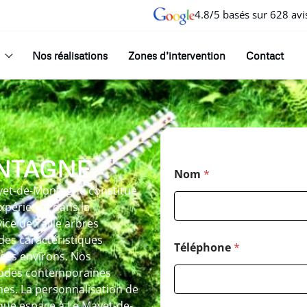
4.8/5 basés sur 628 avi
Nos réalisations
Zones d’intervention
Contact
ONTAGNE
Nom
*
Mayet-de-Montagne constitue
xpérience dans la
ce de Taille arbres
des caractéristiques
Téléphone
*
 ses environs. Nos
hodes contemporaines
nnes. La personnalisation de
que espace à Le Mayet-de-