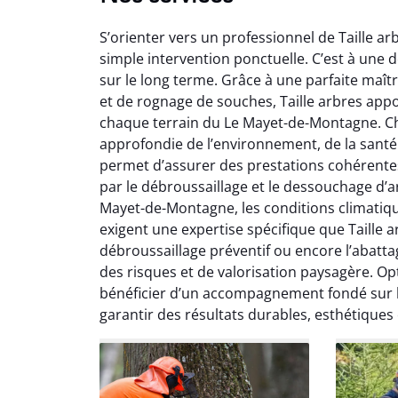
S’orienter vers un professionnel de Taille 
simple intervention ponctuelle. C’est à une d
sur le long terme. Grâce à une parfaite maît
et de rognage de souches, Taille arbres app
chaque terrain du Le Mayet-de-Montagne. Ch
approfondie de l’environnement, de la santé 
Soraya Benali
Léa
permet d’assurer des prestations cohérentes al
par le débroussaillage et le dessouchage d’ar
07 février 2026
1
Mayet-de-Montagne, les conditions climatique
Service irréprochable du
Interve
exigent une expertise spécifique que Taille a
début à la fin. Les arbres ont
prof
débroussaillage préventif ou encore l’abatta
été parfaitement entretenus
l’élaga
des risques et de valorisation paysagère. Op
et le nettoyage après
travail e
bénéficier d’un accompagnement fondé sur l’é
intervention est impeccable.
parfai
garantir des résultats durables, esthétiques
Je recommande vivement.
recomm