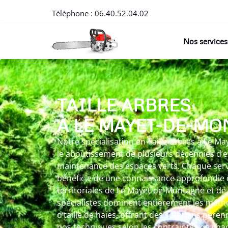
Téléphone :
06.40.52.04.02
Nos services
TAILLE ARBRES
À LE MAYET-DE-M
Notre spécialisation en Taille arbres à Le 
le aboutissement de plusieurs décennies d’e
maintenance des espaces verts. Chaque servi
bénéficie de une connaissance approfondie 
territoriales de Le Mayet-de-Montagne et de
spécialistes dominent entièrement les mét
d’taille de haies, offrant des solutions pére
nos techniques selon les contraintes de cha