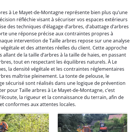
arbres à Le Mayet-de-Montagne représente bien plus qu’une
écision réfléchie visant à sécuriser vos espaces extérieurs
rise des techniques d’élagage d’arbres, d’abattage d’arbres
orte une réponse précise aux contraintes propres à
aque intervention de Taille arbres repose sur une analyse
végétale et des attentes réelles du client. Cette approche
ndro Vasseur
Camille Morel
lant de la taille d’arbres à la taille de haies, en passant
bres, tout en respectant les équilibres naturels. À Le
2 juillet 2025
28 août 2025
s, la densité végétale et les contraintes réglementaires
ntion rapide et très
Très satisfaite du service. Les
rbres maîtrise pleinement. La tonte de pelouse, le
essionnelle pour
arbres ont été taillés avec
ge sécurisé sont réalisés dans une logique de prévention
ge de mes arbres. Le
précision et le chantier a été
ter pour Taille arbres à Le Mayet-de-Montagne, c’est
st propre, sécurisé et
laissé impeccable. Équipe
coute, la rigueur et la connaissance du terrain, afin de
tement réalisé. Je
sérieuse et efficace.
 et conformes aux attentes locales.
ande sans hésiter.