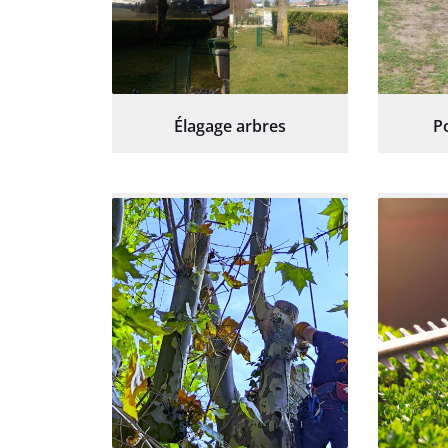
Élagage arbres
P