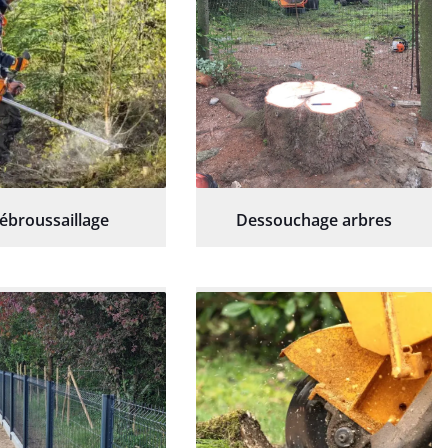
ébroussaillage
Dessouchage arbres