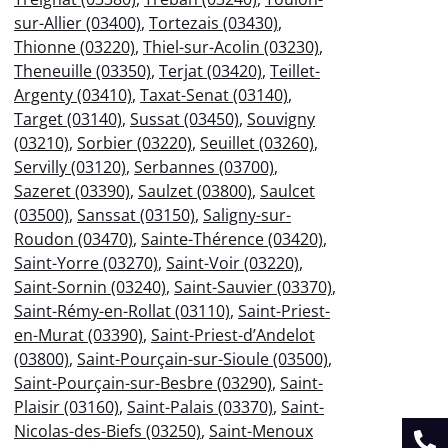
sur-Allier (03400)
,
Tortezais (03430)
,
Thionne (03220)
,
Thiel-sur-Acolin (03230)
,
Theneuille (03350)
,
Terjat (03420)
,
Teillet-
Argenty (03410)
,
Taxat-Senat (03140)
,
Target (03140)
,
Sussat (03450)
,
Souvigny
(03210)
,
Sorbier (03220)
,
Seuillet (03260)
,
Servilly (03120)
,
Serbannes (03700)
,
Sazeret (03390)
,
Saulzet (03800)
,
Saulcet
(03500)
,
Sanssat (03150)
,
Saligny-sur-
Roudon (03470)
,
Sainte-Thérence (03420)
,
Saint-Yorre (03270)
,
Saint-Voir (03220)
,
Saint-Sornin (03240)
,
Saint-Sauvier (03370)
,
Saint-Rémy-en-Rollat (03110)
,
Saint-Priest-
en-Murat (03390)
,
Saint-Priest-d’Andelot
(03800)
,
Saint-Pourçain-sur-Sioule (03500)
,
Saint-Pourçain-sur-Besbre (03290)
,
Saint-
Plaisir (03160)
,
Saint-Palais (03370)
,
Saint-
Nicolas-des-Biefs (03250)
,
Saint-Menoux