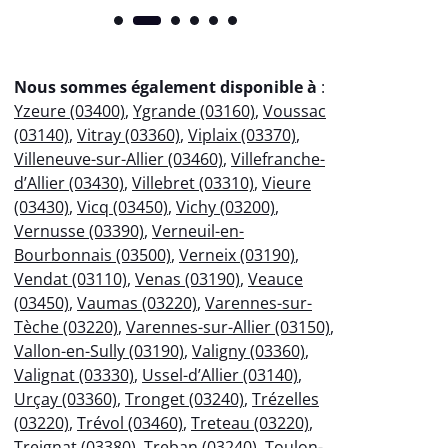
Nous sommes également disponible à
:
Yzeure (03400)
,
Ygrande (03160)
,
Voussac
(03140)
,
Vitray (03360)
,
Viplaix (03370)
,
Villeneuve-sur-Allier (03460)
,
Villefranche-
d’Allier (03430)
,
Villebret (03310)
,
Vieure
(03430)
,
Vicq (03450)
,
Vichy (03200)
,
Vernusse (03390)
,
Verneuil-en-
Bourbonnais (03500)
,
Verneix (03190)
,
Vendat (03110)
,
Venas (03190)
,
Veauce
(03450)
,
Vaumas (03220)
,
Varennes-sur-
Tèche (03220)
,
Varennes-sur-Allier (03150)
,
Vallon-en-Sully (03190)
,
Valigny (03360)
,
Valignat (03330)
,
Ussel-d’Allier (03140)
,
Urçay (03360)
,
Tronget (03240)
,
Trézelles
(03220)
,
Trévol (03460)
,
Treteau (03220)
,
Treignat (03380)
,
Treban (03240)
,
Toulon-