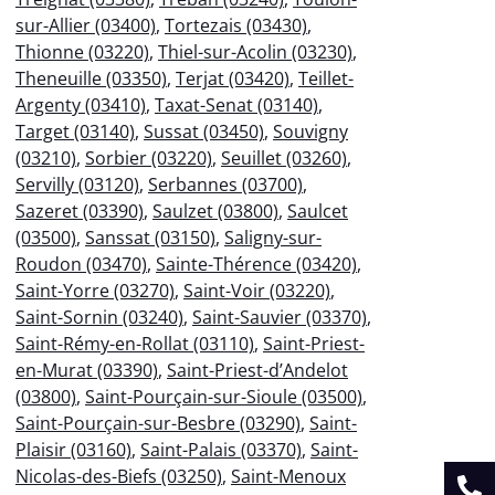
sur-Allier (03400)
,
Tortezais (03430)
,
Thionne (03220)
,
Thiel-sur-Acolin (03230)
,
Theneuille (03350)
,
Terjat (03420)
,
Teillet-
Argenty (03410)
,
Taxat-Senat (03140)
,
Target (03140)
,
Sussat (03450)
,
Souvigny
(03210)
,
Sorbier (03220)
,
Seuillet (03260)
,
Servilly (03120)
,
Serbannes (03700)
,
Sazeret (03390)
,
Saulzet (03800)
,
Saulcet
(03500)
,
Sanssat (03150)
,
Saligny-sur-
Roudon (03470)
,
Sainte-Thérence (03420)
,
Saint-Yorre (03270)
,
Saint-Voir (03220)
,
Saint-Sornin (03240)
,
Saint-Sauvier (03370)
,
Saint-Rémy-en-Rollat (03110)
,
Saint-Priest-
en-Murat (03390)
,
Saint-Priest-d’Andelot
(03800)
,
Saint-Pourçain-sur-Sioule (03500)
,
Saint-Pourçain-sur-Besbre (03290)
,
Saint-
Plaisir (03160)
,
Saint-Palais (03370)
,
Saint-
Nicolas-des-Biefs (03250)
,
Saint-Menoux