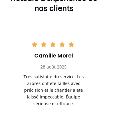
nos clients
Camille Morel
Yan
28 août 2025
15 se
Très satisfaite du service. Les
Excellent t
arbres ont été taillés avec
réalisé 
précision et le chantier a été
annoncés
laissé impeccable. Équipe
donnés étai
sérieuse et efficace.
le résul