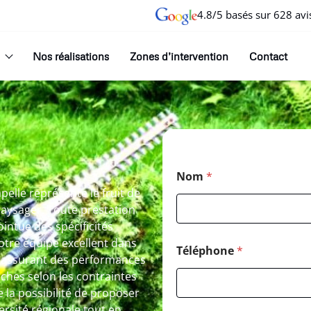
4.8/5 basés sur 628 avi
Nos réalisations
Zones d’intervention
Contact
Nom
*
pelle représente le fruit de
paysager. Toute prestation
ointue des spécificités
Notre équipe excellent dans
Téléphone
*
, assurant des performances
ches selon les contraintes
 la possibilité de proposer
ersité régionale tout en