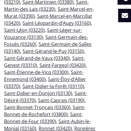
(03210)
,
Saint-Martinien (03380)
,
Saint-
Martin-des-Lais (03230)
,
Saint-Marcel-en-
Murat (03390)
,
Saint-Marcel-en-Marcillat
(03420)
,
Saint-Léopardin-d’Augy (03160)
,
Saint-Léon (03220)
,
Saint-Léger-sur-
Vouzance (03130)
,
Saint-Germain-des-
Fossés (03260)
,
Saint-Germain-de-Salles
(03140)
,
Saint-Gérand-le-Puy (03150)
,
Saint-Gérand-de-Vaux (03340)
,
Saint-
Genest (03310)
,
Saint-Fargeol (03420)
,
Saint-Étienne-de-Vicq (03300)
,
Saint-
Ennemond (03400)
,
Saint-Éloy-d’Allier
(03370)
,
Saint-Didier-la-Forêt (03110)
,
Saint-Didier-en-Donjon (03130)
,
Saint-
Désiré (03370)
,
Saint-Caprais (03190)
,
Saint-Bonnet-Tronçais (03360)
,
Saint-
Bonnet-de-Rochefort (03800)
,
Saint-
Bonnet-de-Four (03390)
,
Saint-Aubin-le-
Monial (03160)
,
Ronnet (03420)
,
Rongères