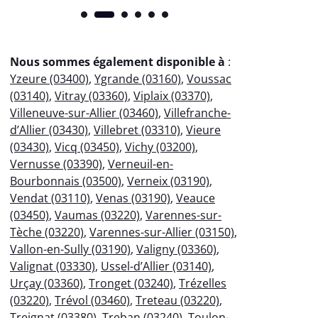
Nous sommes également disponible à
:
Yzeure (03400)
,
Ygrande (03160)
,
Voussac
(03140)
,
Vitray (03360)
,
Viplaix (03370)
,
Villeneuve-sur-Allier (03460)
,
Villefranche-
d’Allier (03430)
,
Villebret (03310)
,
Vieure
(03430)
,
Vicq (03450)
,
Vichy (03200)
,
Vernusse (03390)
,
Verneuil-en-
Bourbonnais (03500)
,
Verneix (03190)
,
Vendat (03110)
,
Venas (03190)
,
Veauce
(03450)
,
Vaumas (03220)
,
Varennes-sur-
Tèche (03220)
,
Varennes-sur-Allier (03150)
,
Vallon-en-Sully (03190)
,
Valigny (03360)
,
Valignat (03330)
,
Ussel-d’Allier (03140)
,
Urçay (03360)
,
Tronget (03240)
,
Trézelles
(03220)
,
Trévol (03460)
,
Treteau (03220)
,
Treignat (03380)
,
Treban (03240)
,
Toulon-