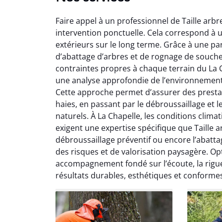
Faire appel à un professionnel de Taille arb
intervention ponctuelle. Cela correspond à u
extérieurs sur le long terme. Grâce à une pa
d’abattage d’arbres et de rognage de souche
contraintes propres à chaque terrain du La 
une analyse approfondie de l’environnement, 
So
Cette approche permet d’assurer des prestatio
haies, en passant par le débroussaillage et 
0
naturels. À La Chapelle, les conditions clima
Servic
exigent une expertise spécifique que Taille a
début à 
débroussaillage préventif ou encore l’abatta
été par
des risques et de valorisation paysagère. Opt
et l
accompagnement fondé sur l’écoute, la rigueu
interven
résultats durables, esthétiques et conformes
Je rec