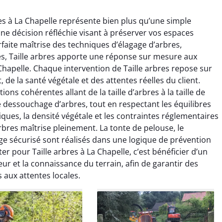
res à La Chapelle représente bien plus qu’une simple
ne décision réfléchie visant à préserver vos espaces
rfaite maîtrise des techniques d’élagage d’arbres,
s, Taille arbres apporte une réponse sur mesure aux
Chapelle. Chaque intervention de Taille arbres repose sur
de la santé végétale et des attentes réelles du client.
raya Benali
Léandro Vasseur
ns cohérentes allant de la taille d’arbres à la taille de
le dessouchage d’arbres, tout en respectant les équilibres
7 février 2026
12 juillet 2025
tiques, la densité végétale et les contraintes réglementaires
e irréprochable du
Intervention rapide et très
rbres maîtrise pleinement. La tonte de pelouse, le
la fin. Les arbres ont
professionnelle pour
ge sécurisé sont réalisés dans une logique de prévention
faitement entretenus
l’élagage de mes arbres. Le
er pour Taille arbres à La Chapelle, c’est bénéficier d’un
e nettoyage après
travail est propre, sécurisé et
r et la connaissance du terrain, afin de garantir des
tion est impeccable.
parfaitement réalisé. Je
 aux attentes locales.
ommande vivement.
recommande sans hésiter.