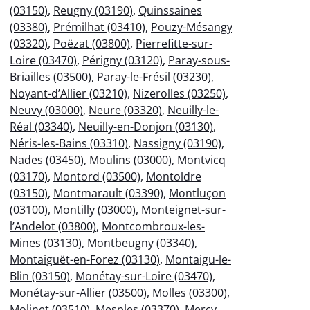
(03150)
,
Reugny (03190)
,
Quinssaines
(03380)
,
Prémilhat (03410)
,
Pouzy-Mésangy
(03320)
,
Poëzat (03800)
,
Pierrefitte-sur-
Loire (03470)
,
Périgny (03120)
,
Paray-sous-
Briailles (03500)
,
Paray-le-Frésil (03230)
,
Noyant-d’Allier (03210)
,
Nizerolles (03250)
,
Neuvy (03000)
,
Neure (03320)
,
Neuilly-le-
Réal (03340)
,
Neuilly-en-Donjon (03130)
,
Néris-les-Bains (03310)
,
Nassigny (03190)
,
Nades (03450)
,
Moulins (03000)
,
Montvicq
(03170)
,
Montord (03500)
,
Montoldre
(03150)
,
Montmarault (03390)
,
Montluçon
(03100)
,
Montilly (03000)
,
Monteignet-sur-
l’Andelot (03800)
,
Montcombroux-les-
Mines (03130)
,
Montbeugny (03340)
,
Montaiguët-en-Forez (03130)
,
Montaigu-le-
Blin (03150)
,
Monétay-sur-Loire (03470)
,
Monétay-sur-Allier (03500)
,
Molles (03300)
,
Molinet (03510)
,
Mesples (03370)
,
Mercy