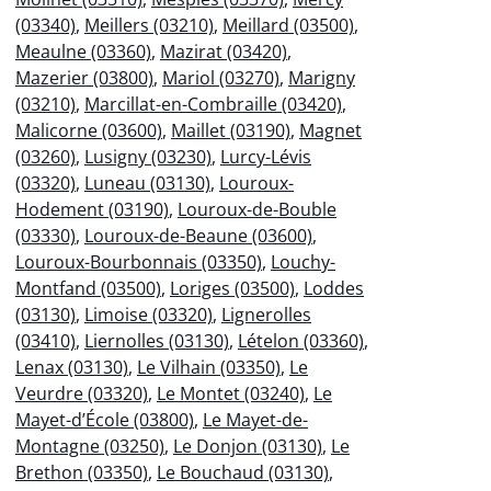
(03340)
,
Meillers (03210)
,
Meillard (03500)
,
Meaulne (03360)
,
Mazirat (03420)
,
Mazerier (03800)
,
Mariol (03270)
,
Marigny
(03210)
,
Marcillat-en-Combraille (03420)
,
Malicorne (03600)
,
Maillet (03190)
,
Magnet
(03260)
,
Lusigny (03230)
,
Lurcy-Lévis
(03320)
,
Luneau (03130)
,
Louroux-
Hodement (03190)
,
Louroux-de-Bouble
(03330)
,
Louroux-de-Beaune (03600)
,
Louroux-Bourbonnais (03350)
,
Louchy-
Montfand (03500)
,
Loriges (03500)
,
Loddes
(03130)
,
Limoise (03320)
,
Lignerolles
(03410)
,
Liernolles (03130)
,
Lételon (03360)
,
Lenax (03130)
,
Le Vilhain (03350)
,
Le
Veurdre (03320)
,
Le Montet (03240)
,
Le
Mayet-d’École (03800)
,
Le Mayet-de-
Montagne (03250)
,
Le Donjon (03130)
,
Le
Brethon (03350)
,
Le Bouchaud (03130)
,