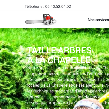
Téléphone :
06.40.52.04.02
Nos services
TAILLE ARBRES
À LA CHAPELLE
Notre spécialisation en Taille arbres à La Cha
longues années d’pratique dans l’entretien 
de Taille arbres bénéficie de une expertise p
locales de La Chapelle et de ses alentours. 
les techniques modernes d’abattage arbres
optimales. La personnalisation de nos appro
de chaque propriété à La Chapelle nous offre
un service sur mesure qui préserve la biodiv