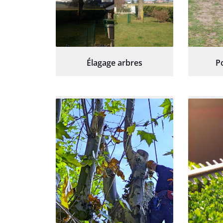
Élagage arbres
P