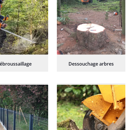
ébroussaillage
Dessouchage arbres