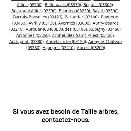
Allier (03700)
,
Bellenaves (03330)
,
Bègues (03800)
,
Beaune-d’Allier (03390)
,
Beaulon (03230)
,
Bayet (03500)
,
Barrais-Bussolles (03120)
,
Barberier (03140)
,
Bagneux
(03460)
,
Avrilly (03130)
,
Avermes (03000)
,
Autry-Issards
(03210)
,
Aurouër (03460)
,
Audes (03190)
,
Aubigny (03460)
,
Arronnes (03250)
,
Arpheuilles-Saint-Priest (03420)
,
Archignat (03380)
,
Andelaroche (03120)
,
Ainay-le-Château
(03360)
,
Agonges (03210)
,
Abrest (03200)
Si vous avez besoin de Taille arbres,
contactez-nous.