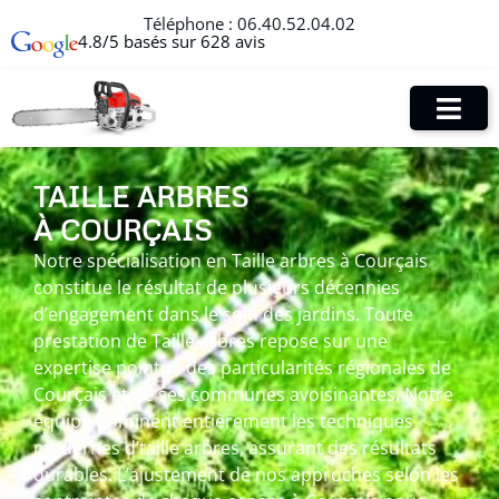
Téléphone :
06.40.52.04.02
4.8/5 basés sur 628 avis
TAILLE ARBRES
À COURÇAIS
Notre spécialisation en Taille arbres à Courçais
constitue le résultat de plusieurs décennies
d’engagement dans le soin des jardins. Toute
prestation de Taille arbres repose sur une
expertise pointue des particularités régionales de
Courçais et de ses communes avoisinantes. Notre
équipe dominent entièrement les techniques
modernes d’taille arbres, assurant des résultats
durables. L’ajustement de nos approches selon les