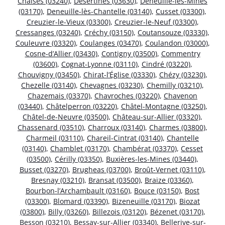
Chaises (03240)
,
Désertines (03630)
,
Deneuille-les-Mines
(03170)
,
Deneuille-lès-Chantelle (03140)
,
Cusset (03300)
,
Creuzier-le-Vieux (03300)
,
Creuzier-le-Neuf (03300)
,
Cressanges (03240)
,
Créchy (03150)
,
Coutansouze (03330)
,
Couleuvre (03320)
,
Coulanges (03470)
,
Coulandon (03000)
,
Cosne-d’Allier (03430)
,
Contigny (03500)
,
Commentry
(03600)
,
Cognat-Lyonne (03110)
,
Cindré (03220)
,
Chouvigny (03450)
,
Chirat-l’Église (03330)
,
Chézy (03230)
,
Chezelle (03140)
,
Chevagnes (03230)
,
Chemilly (03210)
,
Chazemais (03370)
,
Chavroches (03220)
,
Chavenon
(03440)
,
Châtelperron (03220)
,
Châtel-Montagne (03250)
,
Châtel-de-Neuvre (03500)
,
Château-sur-Allier (03320)
,
Chassenard (03510)
,
Charroux (03140)
,
Charmes (03800)
,
Charmeil (03110)
,
Chareil-Cintrat (03140)
,
Chantelle
(03140)
,
Chamblet (03170)
,
Chambérat (03370)
,
Cesset
(03500)
,
Cérilly (03350)
,
Buxières-les-Mines (03440)
,
Busset (03270)
,
Brugheas (03700)
,
Broût-Vernet (03110)
,
Bresnay (03210)
,
Bransat (03500)
,
Braize (03360)
,
Bourbon-l’Archambault (03160)
,
Bouce (03150)
,
Bost
(03300)
,
Blomard (03390)
,
Bizeneuille (03170)
,
Biozat
(03800)
,
Billy (03260)
,
Billezois (03120)
,
Bézenet (03170)
,
Besson (03210)
,
Bessay-sur-Allier (03340)
,
Bellerive-sur-