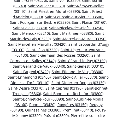
Saint-Yorre (03270)
,
Saint-Voir (03220)
,
Saint-Sornin
(03240)
,
Saint-Sauvier (03370)
,
Saint-Rémy-en-Rollat
(03110)
,
Saint-Priest-en-Murat (03390)
,
Saint-Priest-
d’Andelot (03800)
,
Saint-Pourçain-sur-Sioule (03500)
,
Saint-Pourçain-sur-Besbre (03290)
,
Saint-Plaisir (03160)
,
Saint-Palais (03370)
,
Saint-Nicolas-des-Biefs (03250)
,
Saint-Menoux (03210)
,
Saint-Martinien (03380)
,
Saint-
Martin-des-Lais (03230)
,
Saint-Marcel-en-Murat (03390)
,
Saint-Marcel-en-Marcillat (03420)
,
Saint-Léopardin-d’Augy
(03160)
,
Saint-Léon (03220)
,
Saint-Léger-sur-Vouzance
(03130)
,
Saint-Germain-des-Fossés (03260)
,
Saint-
Germain-de-Salles (03140)
,
Saint-Gérand-le-Puy (03150)
,
Saint-Gérand-de-Vaux (03340)
,
Saint-Genest (03310)
,
Saint-Fargeol (03420)
,
Saint-Étienne-de-Vicq (03300)
,
Saint-Ennemond (03400)
,
Saint-Éloy-d’Allier (03370)
,
Saint-
Didier-la-Forêt (03110)
,
Saint-Didier-en-Donjon (03130)
,
Saint-Désiré (03370)
,
Saint-Caprais (03190)
,
Saint-Bonnet-
Tronçais (03360)
,
Saint-Bonnet-de-Rochefort (03800)
,
Saint-Bonnet-de-Four (03390)
,
Saint-Aubin-le-Monial
(03160)
,
Ronnet (03420)
,
Rongères (03150)
,
Reugny
(03190)
,
Quinssaines (03380)
,
Prémilhat (03410)
,
Pouzy-
Mésangy (03320)
,
Poëzat (03800)
,
Pierrefitte-sur-Loire