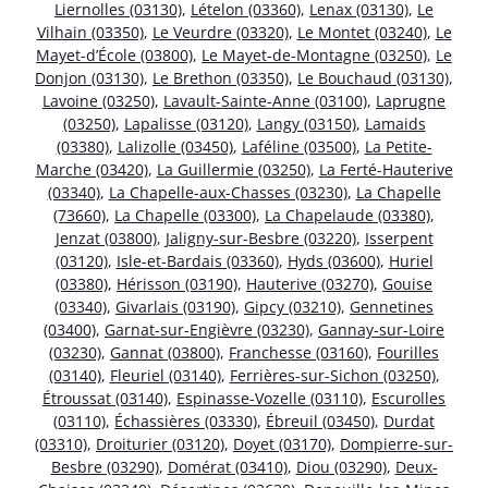
Liernolles (03130)
,
Lételon (03360)
,
Lenax (03130)
,
Le
Vilhain (03350)
,
Le Veurdre (03320)
,
Le Montet (03240)
,
Le
Mayet-d’École (03800)
,
Le Mayet-de-Montagne (03250)
,
Le
Donjon (03130)
,
Le Brethon (03350)
,
Le Bouchaud (03130)
,
Lavoine (03250)
,
Lavault-Sainte-Anne (03100)
,
Laprugne
(03250)
,
Lapalisse (03120)
,
Langy (03150)
,
Lamaids
(03380)
,
Lalizolle (03450)
,
Laféline (03500)
,
La Petite-
Marche (03420)
,
La Guillermie (03250)
,
La Ferté-Hauterive
(03340)
,
La Chapelle-aux-Chasses (03230)
,
La Chapelle
(73660)
,
La Chapelle (03300)
,
La Chapelaude (03380)
,
Jenzat (03800)
,
Jaligny-sur-Besbre (03220)
,
Isserpent
(03120)
,
Isle-et-Bardais (03360)
,
Hyds (03600)
,
Huriel
(03380)
,
Hérisson (03190)
,
Hauterive (03270)
,
Gouise
(03340)
,
Givarlais (03190)
,
Gipcy (03210)
,
Gennetines
(03400)
,
Garnat-sur-Engièvre (03230)
,
Gannay-sur-Loire
(03230)
,
Gannat (03800)
,
Franchesse (03160)
,
Fourilles
(03140)
,
Fleuriel (03140)
,
Ferrières-sur-Sichon (03250)
,
Étroussat (03140)
,
Espinasse-Vozelle (03110)
,
Escurolles
(03110)
,
Échassières (03330)
,
Ébreuil (03450)
,
Durdat
(03310)
,
Droiturier (03120)
,
Doyet (03170)
,
Dompierre-sur-
Besbre (03290)
,
Domérat (03410)
,
Diou (03290)
,
Deux-