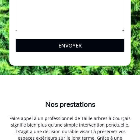
T
é
l
é
p
h
o
n
ENVOYER
e
Nos prestations
Faire appel à un professionnel de Taille arbres à Courçais
signifie bien plus qu’une simple intervention ponctuelle.
Il s’agit à une décision durable visant à préserver vos
espaces extérieurs sur le long terme. Grâce à une