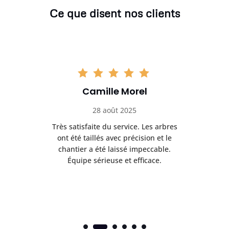
Ce que disent nos clients
Camille Morel
28 août 2025
Très satisfaite du service. Les arbres
E
 mes
ont été taillés avec précision et le
dan
risé
chantier a été laissé impeccable.
donn
Équipe sérieuse et efficace.