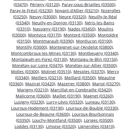
(03470)
,
Périgny (03120)
,
Paray-sous-Briailles (03500)
,
Paray-le-Frésil (03230)
,
Noyant-d’Allier (03210)
,
Nizerolles
(03250)
,
Neuvy (03000)
,
Neure (03320)
,
Neuilly-le-Réal
(03340)
,
Neuilly-en-Donjon (03130)
,
Néris-les-Bains
(03310)
,
Nassigny (03190)
,
Nades (03450)
,
Moulins
(03000)
,
Montvicq (03170)
,
Montord (03500)
,
Montoldre
(03150)
,
Montmarault (03390)
,
Montluçon (03100)
,
Montilly (03000)
,
Monteignet-sur-l’Andelot (03800)
,
Montcombroux-les-Mines (03130)
,
Montbeugny (03340)
,
Montaiguët-en-Forez (03130)
,
Montaigu-le-Blin (03150)
,
Monétay-sur-Loire (03470)
,
Monétay-sur-Allier (03500)
,
Molles (03300)
,
Molinet (03510)
,
Mesples (03370)
,
Mercy
(03340)
,
Meillers (03210)
,
Meillard (03500)
,
Meaulne
(03360)
,
Mazirat (03420)
,
Mazerier (03800)
,
Mariol (03270)
,
Marigny (03210)
,
Marcillat-en-Combraille (03420)
,
Malicorne (03600)
,
Maillet (03190)
,
Magnet (03260)
,
Lusigny (03230)
,
Lurcy-Lévis (03320)
,
Luneau (03130)
,
Louroux-Hodement (03190)
,
Louroux-de-Bouble (03330)
,
Louroux-de-Beaune (03600)
,
Louroux-Bourbonnais
(03350)
,
Louchy-Montfand (03500)
,
Loriges (03500)
,
Loddes (03130)
,
Limoise (03320)
,
Lignerolles (03410)
,