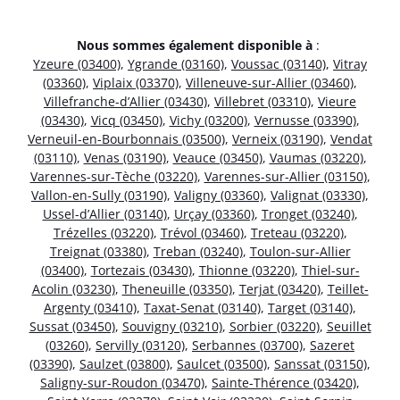
Nous sommes également disponible à
:
Yzeure (03400)
,
Ygrande (03160)
,
Voussac (03140)
,
Vitray
(03360)
,
Viplaix (03370)
,
Villeneuve-sur-Allier (03460)
,
Villefranche-d’Allier (03430)
,
Villebret (03310)
,
Vieure
(03430)
,
Vicq (03450)
,
Vichy (03200)
,
Vernusse (03390)
,
Verneuil-en-Bourbonnais (03500)
,
Verneix (03190)
,
Vendat
(03110)
,
Venas (03190)
,
Veauce (03450)
,
Vaumas (03220)
,
Varennes-sur-Tèche (03220)
,
Varennes-sur-Allier (03150)
,
Vallon-en-Sully (03190)
,
Valigny (03360)
,
Valignat (03330)
,
Ussel-d’Allier (03140)
,
Urçay (03360)
,
Tronget (03240)
,
Trézelles (03220)
,
Trévol (03460)
,
Treteau (03220)
,
Treignat (03380)
,
Treban (03240)
,
Toulon-sur-Allier
(03400)
,
Tortezais (03430)
,
Thionne (03220)
,
Thiel-sur-
Acolin (03230)
,
Theneuille (03350)
,
Terjat (03420)
,
Teillet-
Argenty (03410)
,
Taxat-Senat (03140)
,
Target (03140)
,
Sussat (03450)
,
Souvigny (03210)
,
Sorbier (03220)
,
Seuillet
(03260)
,
Servilly (03120)
,
Serbannes (03700)
,
Sazeret
(03390)
,
Saulzet (03800)
,
Saulcet (03500)
,
Sanssat (03150)
,
Saligny-sur-Roudon (03470)
,
Sainte-Thérence (03420)
,