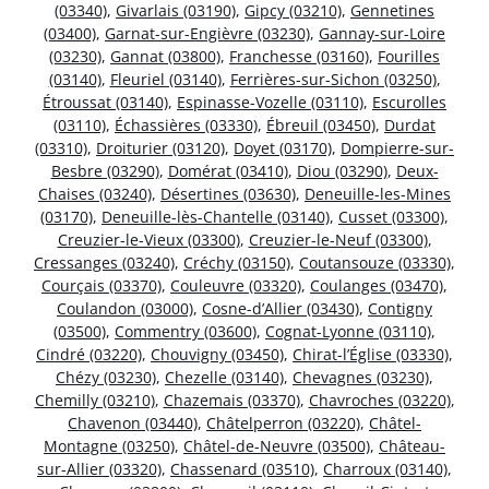
(03340)
,
Givarlais (03190)
,
Gipcy (03210)
,
Gennetines
(03400)
,
Garnat-sur-Engièvre (03230)
,
Gannay-sur-Loire
(03230)
,
Gannat (03800)
,
Franchesse (03160)
,
Fourilles
(03140)
,
Fleuriel (03140)
,
Ferrières-sur-Sichon (03250)
,
Étroussat (03140)
,
Espinasse-Vozelle (03110)
,
Escurolles
(03110)
,
Échassières (03330)
,
Ébreuil (03450)
,
Durdat
(03310)
,
Droiturier (03120)
,
Doyet (03170)
,
Dompierre-sur-
Besbre (03290)
,
Domérat (03410)
,
Diou (03290)
,
Deux-
Chaises (03240)
,
Désertines (03630)
,
Deneuille-les-Mines
(03170)
,
Deneuille-lès-Chantelle (03140)
,
Cusset (03300)
,
Creuzier-le-Vieux (03300)
,
Creuzier-le-Neuf (03300)
,
Cressanges (03240)
,
Créchy (03150)
,
Coutansouze (03330)
,
Courçais (03370)
,
Couleuvre (03320)
,
Coulanges (03470)
,
Coulandon (03000)
,
Cosne-d’Allier (03430)
,
Contigny
(03500)
,
Commentry (03600)
,
Cognat-Lyonne (03110)
,
Cindré (03220)
,
Chouvigny (03450)
,
Chirat-l’Église (03330)
,
Chézy (03230)
,
Chezelle (03140)
,
Chevagnes (03230)
,
Chemilly (03210)
,
Chazemais (03370)
,
Chavroches (03220)
,
Chavenon (03440)
,
Châtelperron (03220)
,
Châtel-
Montagne (03250)
,
Châtel-de-Neuvre (03500)
,
Château-
sur-Allier (03320)
,
Chassenard (03510)
,
Charroux (03140)
,