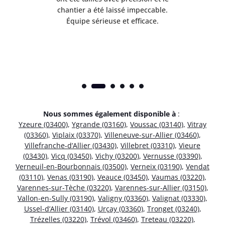
risé
chantier a été laissé impeccable.
donn
Équipe sérieuse et efficace.
Nous sommes également disponible à
:
Yzeure (03400)
,
Ygrande (03160)
,
Voussac (03140)
,
Vitray
(03360)
,
Viplaix (03370)
,
Villeneuve-sur-Allier (03460)
,
Villefranche-d’Allier (03430)
,
Villebret (03310)
,
Vieure
(03430)
,
Vicq (03450)
,
Vichy (03200)
,
Vernusse (03390)
,
Verneuil-en-Bourbonnais (03500)
,
Verneix (03190)
,
Vendat
(03110)
,
Venas (03190)
,
Veauce (03450)
,
Vaumas (03220)
,
Varennes-sur-Tèche (03220)
,
Varennes-sur-Allier (03150)
,
Vallon-en-Sully (03190)
,
Valigny (03360)
,
Valignat (03330)
,
Ussel-d’Allier (03140)
,
Urçay (03360)
,
Tronget (03240)
,
Trézelles (03220)
,
Trévol (03460)
,
Treteau (03220)
,