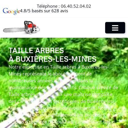
Téléphone :
06.40.52.04.02
4.8/5 basés sur 628 avis
TAILLE ARBRES
À BUXIÈRES-LES-MINES
Notre expertise en Taille arbres à Buxières-les-
Mines représente le aboutissement de
nombreuses années d’pratique dans la
maintenance des espaces verts. Chaque service de
Taille arbres s’appuie sur une maîtrise complète
des caractéristiques territoriales de Buxières-les-
Mines et de ses communes avoisinantes. Notre
équipe maîtrisent parfaitement les procédés
actuels d’rognage de souches, garantissant des