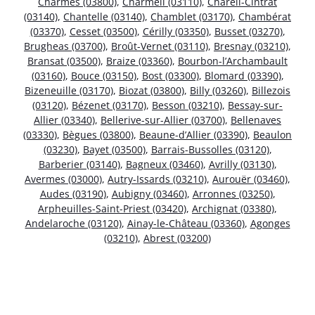
Charmes (03800)
,
Charmeil (03110)
,
Chareil-Cintrat
(03140)
,
Chantelle (03140)
,
Chamblet (03170)
,
Chambérat
(03370)
,
Cesset (03500)
,
Cérilly (03350)
,
Busset (03270)
,
Brugheas (03700)
,
Broût-Vernet (03110)
,
Bresnay (03210)
,
Bransat (03500)
,
Braize (03360)
,
Bourbon-l’Archambault
(03160)
,
Bouce (03150)
,
Bost (03300)
,
Blomard (03390)
,
Bizeneuille (03170)
,
Biozat (03800)
,
Billy (03260)
,
Billezois
(03120)
,
Bézenet (03170)
,
Besson (03210)
,
Bessay-sur-
Allier (03340)
,
Bellerive-sur-Allier (03700)
,
Bellenaves
(03330)
,
Bègues (03800)
,
Beaune-d’Allier (03390)
,
Beaulon
(03230)
,
Bayet (03500)
,
Barrais-Bussolles (03120)
,
Barberier (03140)
,
Bagneux (03460)
,
Avrilly (03130)
,
Avermes (03000)
,
Autry-Issards (03210)
,
Aurouër (03460)
,
Audes (03190)
,
Aubigny (03460)
,
Arronnes (03250)
,
Arpheuilles-Saint-Priest (03420)
,
Archignat (03380)
,
Andelaroche (03120)
,
Ainay-le-Château (03360)
,
Agonges
(03210)
,
Abrest (03200)