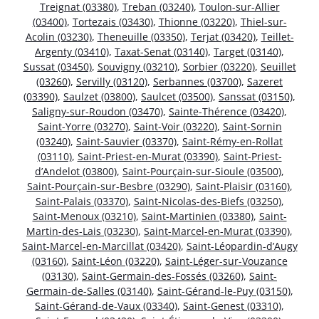
Treignat (03380)
,
Treban (03240)
,
Toulon-sur-Allier
(03400)
,
Tortezais (03430)
,
Thionne (03220)
,
Thiel-sur-
Acolin (03230)
,
Theneuille (03350)
,
Terjat (03420)
,
Teillet-
Argenty (03410)
,
Taxat-Senat (03140)
,
Target (03140)
,
Sussat (03450)
,
Souvigny (03210)
,
Sorbier (03220)
,
Seuillet
(03260)
,
Servilly (03120)
,
Serbannes (03700)
,
Sazeret
(03390)
,
Saulzet (03800)
,
Saulcet (03500)
,
Sanssat (03150)
,
Saligny-sur-Roudon (03470)
,
Sainte-Thérence (03420)
,
Saint-Yorre (03270)
,
Saint-Voir (03220)
,
Saint-Sornin
(03240)
,
Saint-Sauvier (03370)
,
Saint-Rémy-en-Rollat
(03110)
,
Saint-Priest-en-Murat (03390)
,
Saint-Priest-
d’Andelot (03800)
,
Saint-Pourçain-sur-Sioule (03500)
,
Saint-Pourçain-sur-Besbre (03290)
,
Saint-Plaisir (03160)
,
Saint-Palais (03370)
,
Saint-Nicolas-des-Biefs (03250)
,
Saint-Menoux (03210)
,
Saint-Martinien (03380)
,
Saint-
Martin-des-Lais (03230)
,
Saint-Marcel-en-Murat (03390)
,
Saint-Marcel-en-Marcillat (03420)
,
Saint-Léopardin-d’Augy
(03160)
,
Saint-Léon (03220)
,
Saint-Léger-sur-Vouzance
(03130)
,
Saint-Germain-des-Fossés (03260)
,
Saint-
Germain-de-Salles (03140)
,
Saint-Gérand-le-Puy (03150)
,
Saint-Gérand-de-Vaux (03340)
,
Saint-Genest (03310)
,