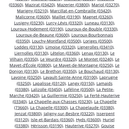
(03360)
,
Mazirat (03420)
,
Mazerier (03800)
,
Mariol (03270)
,
Marigny (03210)
,
Marcillat-en-Combraille (03420)
,
Malicorne (03600)
,
Maillet (03190)
,
Magnet (03260)
,
Lusigny (03230)
,
Lurcy-Lévis (03320)
,
Luneau (03130)
,
Louroux-Hodement (03190)
,
Louroux-de-Bouble (03330)
,
Louroux-de-Beaune (03600)
,
Louroux-Bourbonnais
(03350)
,
Louchy-Montfand (03500)
,
Loriges (03500)
,
Loddes (03130)
,
Limoise (03320)
,
Lignerolles (03410)
,
Liernolles (03130)
,
Lételon (03360)
,
Lenax (03130)
,
Le
Vilhain (03350)
,
Le Veurdre (03320)
,
Le Montet (03240)
,
Le
Mayet-d’École (03800)
,
Le Mayet-de-Montagne (03250)
,
Le
Donjon (03130)
,
Le Brethon (03350)
,
Le Bouchaud (03130)
,
Lavoine (03250)
,
Lavault-Sainte-Anne (03100)
,
Laprugne
(03250)
,
Lapalisse (03120)
,
Langy (03150)
,
Lamaids
(03380)
,
Lalizolle (03450)
,
Laféline (03500)
,
La Petite-
Marche (03420)
,
La Guillermie (03250)
,
La Ferté-Hauterive
(03340)
,
La Chapelle-aux-Chasses (03230)
,
La Chapelle
(73660)
,
La Chapelle (03300)
,
La Chapelaude (03380)
,
Jenzat (03800)
,
Jaligny-sur-Besbre (03220)
,
Isserpent
(03120)
,
Isle-et-Bardais (03360)
,
Hyds (03600)
,
Huriel
(03380)
,
Hérisson (03190)
,
Hauterive (03270)
,
Gouise