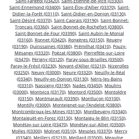
Saint-Fargeol (03420)
,
Saint-Étienne-de-Vicq (03300)
,
Saint-Ennemond (03400)
,
Saint-Éloy-d’Allier (03370)
,
Saint-
Didier-la-Forêt (03110)
,
Saint-Didier-en-Donjon (03130)
,
Saint-Désiré (03370)
,
Saint-Caprais (03190)
,
Saint-Bonnet-
Tronçais (03360)
,
Saint-Bonnet-de-Rochefort (03800)
,
Saint-Bonnet-de-Four (03390)
,
Saint-Aubin-le-Monial
(03160)
,
Ronnet (03420)
,
Rongères (03150)
,
Reugny
(03190)
,
Quinssaines (03380)
,
Prémilhat (03410)
,
Pouzy-
Mésangy (03320)
,
Poëzat (03800)
,
Pierrefitte-sur-Loire
(03470)
,
Périgny (03120)
,
Paray-sous-Briailles (03500)
,
Paray-le-Frésil (03230)
,
Noyant-d’Allier (03210)
,
Nizerolles
(03250)
,
Neuvy (03000)
,
Neure (03320)
,
Neuilly-le-Réal
(03340)
,
Neuilly-en-Donjon (03130)
,
Néris-les-Bains
(03310)
,
Nassigny (03190)
,
Nades (03450)
,
Moulins
(03000)
,
Montvicq (03170)
,
Montord (03500)
,
Montoldre
(03150)
,
Montmarault (03390)
,
Montluçon (03100)
,
Montilly (03000)
,
Monteignet-sur-l’Andelot (03800)
,
Montcombroux-les-Mines (03130)
,
Montbeugny (03340)
,
Montaiguët-en-Forez (03130)
,
Montaigu-le-Blin (03150)
,
Monétay-sur-Loire (03470)
,
Monétay-sur-Allier (03500)
,
Molles (03300)
,
Molinet (03510)
,
Mesples (03370)
,
Mercy
(03340)
,
Meillers (03210)
,
Meillard (03500)
,
Meaulne