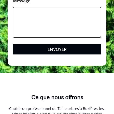
g
Message
e
ENVOYER
Ce que nous offrons
Choisir un professionnel de Taille arbres à Buxières-les-
Mines implique bien plus qu’une simple intervention