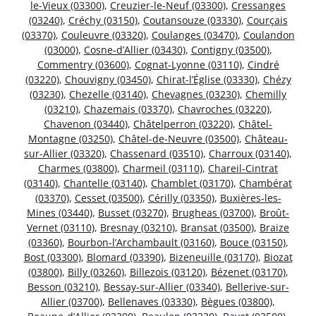
le-Vieux (03300)
,
Creuzier-le-Neuf (03300)
,
Cressanges
(03240)
,
Créchy (03150)
,
Coutansouze (03330)
,
Courçais
(03370)
,
Couleuvre (03320)
,
Coulanges (03470)
,
Coulandon
(03000)
,
Cosne-d’Allier (03430)
,
Contigny (03500)
,
Commentry (03600)
,
Cognat-Lyonne (03110)
,
Cindré
(03220)
,
Chouvigny (03450)
,
Chirat-l’Église (03330)
,
Chézy
(03230)
,
Chezelle (03140)
,
Chevagnes (03230)
,
Chemilly
(03210)
,
Chazemais (03370)
,
Chavroches (03220)
,
Chavenon (03440)
,
Châtelperron (03220)
,
Châtel-
Montagne (03250)
,
Châtel-de-Neuvre (03500)
,
Château-
sur-Allier (03320)
,
Chassenard (03510)
,
Charroux (03140)
,
Charmes (03800)
,
Charmeil (03110)
,
Chareil-Cintrat
(03140)
,
Chantelle (03140)
,
Chamblet (03170)
,
Chambérat
(03370)
,
Cesset (03500)
,
Cérilly (03350)
,
Buxières-les-
Mines (03440)
,
Busset (03270)
,
Brugheas (03700)
,
Broût-
Vernet (03110)
,
Bresnay (03210)
,
Bransat (03500)
,
Braize
(03360)
,
Bourbon-l’Archambault (03160)
,
Bouce (03150)
,
Bost (03300)
,
Blomard (03390)
,
Bizeneuille (03170)
,
Biozat
(03800)
,
Billy (03260)
,
Billezois (03120)
,
Bézenet (03170)
,
Besson (03210)
,
Bessay-sur-Allier (03340)
,
Bellerive-sur-
Allier (03700)
,
Bellenaves (03330)
,
Bègues (03800)
,