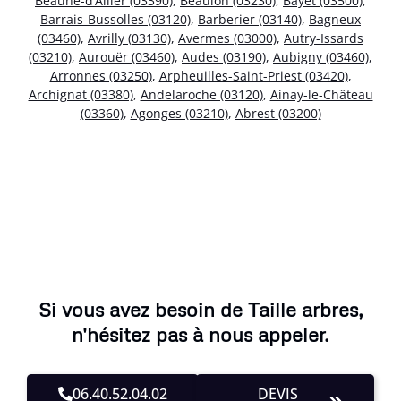
Beaune-d’Allier (03390)
,
Beaulon (03230)
,
Bayet (03500)
,
Barrais-Bussolles (03120)
,
Barberier (03140)
,
Bagneux
(03460)
,
Avrilly (03130)
,
Avermes (03000)
,
Autry-Issards
(03210)
,
Aurouër (03460)
,
Audes (03190)
,
Aubigny (03460)
,
Arronnes (03250)
,
Arpheuilles-Saint-Priest (03420)
,
Archignat (03380)
,
Andelaroche (03120)
,
Ainay-le-Château
(03360)
,
Agonges (03210)
,
Abrest (03200)
Si vous avez besoin de Taille arbres,
n'hésitez pas à nous appeler.
06.40.52.04.02
DEVIS