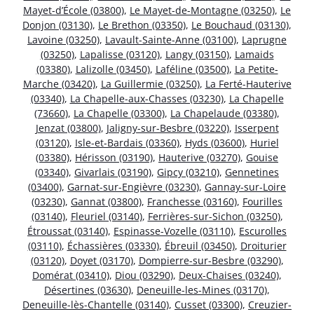
Mayet-d’École (03800)
,
Le Mayet-de-Montagne (03250)
,
Le
Donjon (03130)
,
Le Brethon (03350)
,
Le Bouchaud (03130)
,
Lavoine (03250)
,
Lavault-Sainte-Anne (03100)
,
Laprugne
(03250)
,
Lapalisse (03120)
,
Langy (03150)
,
Lamaids
(03380)
,
Lalizolle (03450)
,
Laféline (03500)
,
La Petite-
Marche (03420)
,
La Guillermie (03250)
,
La Ferté-Hauterive
(03340)
,
La Chapelle-aux-Chasses (03230)
,
La Chapelle
(73660)
,
La Chapelle (03300)
,
La Chapelaude (03380)
,
Jenzat (03800)
,
Jaligny-sur-Besbre (03220)
,
Isserpent
(03120)
,
Isle-et-Bardais (03360)
,
Hyds (03600)
,
Huriel
(03380)
,
Hérisson (03190)
,
Hauterive (03270)
,
Gouise
(03340)
,
Givarlais (03190)
,
Gipcy (03210)
,
Gennetines
(03400)
,
Garnat-sur-Engièvre (03230)
,
Gannay-sur-Loire
(03230)
,
Gannat (03800)
,
Franchesse (03160)
,
Fourilles
(03140)
,
Fleuriel (03140)
,
Ferrières-sur-Sichon (03250)
,
Étroussat (03140)
,
Espinasse-Vozelle (03110)
,
Escurolles
(03110)
,
Échassières (03330)
,
Ébreuil (03450)
,
Droiturier
(03120)
,
Doyet (03170)
,
Dompierre-sur-Besbre (03290)
,
Domérat (03410)
,
Diou (03290)
,
Deux-Chaises (03240)
,
Désertines (03630)
,
Deneuille-les-Mines (03170)
,
Deneuille-lès-Chantelle (03140)
,
Cusset (03300)
,
Creuzier-