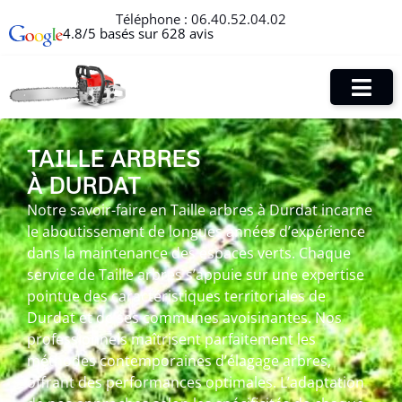
Téléphone :
06.40.52.04.02
4.8/5 basés sur 628 avis
TAILLE ARBRES
À DURDAT
Notre savoir-faire en Taille arbres à Durdat incarne
le aboutissement de longues années d’expérience
dans la maintenance des espaces verts. Chaque
service de Taille arbres s’appuie sur une expertise
pointue des caractéristiques territoriales de
Durdat et de ses communes avoisinantes. Nos
professionnels maîtrisent parfaitement les
méthodes contemporaines d’élagage arbres,
offrant des performances optimales. L’adaptation