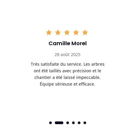
Camille Morel
28 août 2025
Très satisfaite du service. Les arbres
E
 mes
ont été taillés avec précision et le
dan
risé
chantier a été laissé impeccable.
donn
Équipe sérieuse et efficace.