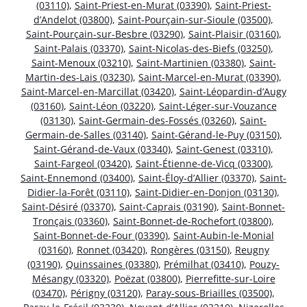
(03110)
,
Saint-Priest-en-Murat (03390)
,
Saint-Priest-
d’Andelot (03800)
,
Saint-Pourçain-sur-Sioule (03500)
,
Saint-Pourçain-sur-Besbre (03290)
,
Saint-Plaisir (03160)
,
Saint-Palais (03370)
,
Saint-Nicolas-des-Biefs (03250)
,
Saint-Menoux (03210)
,
Saint-Martinien (03380)
,
Saint-
Martin-des-Lais (03230)
,
Saint-Marcel-en-Murat (03390)
,
Saint-Marcel-en-Marcillat (03420)
,
Saint-Léopardin-d’Augy
(03160)
,
Saint-Léon (03220)
,
Saint-Léger-sur-Vouzance
(03130)
,
Saint-Germain-des-Fossés (03260)
,
Saint-
Germain-de-Salles (03140)
,
Saint-Gérand-le-Puy (03150)
,
Saint-Gérand-de-Vaux (03340)
,
Saint-Genest (03310)
,
Saint-Fargeol (03420)
,
Saint-Étienne-de-Vicq (03300)
,
Saint-Ennemond (03400)
,
Saint-Éloy-d’Allier (03370)
,
Saint-
Didier-la-Forêt (03110)
,
Saint-Didier-en-Donjon (03130)
,
Saint-Désiré (03370)
,
Saint-Caprais (03190)
,
Saint-Bonnet-
Tronçais (03360)
,
Saint-Bonnet-de-Rochefort (03800)
,
Saint-Bonnet-de-Four (03390)
,
Saint-Aubin-le-Monial
(03160)
,
Ronnet (03420)
,
Rongères (03150)
,
Reugny
(03190)
,
Quinssaines (03380)
,
Prémilhat (03410)
,
Pouzy-
Mésangy (03320)
,
Poëzat (03800)
,
Pierrefitte-sur-Loire
(03470)
,
Périgny (03120)
,
Paray-sous-Briailles (03500)
,