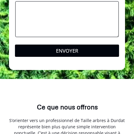
e
s
s
a
g
e
ENVOYER
Ce que nous offrons
S’orienter vers un professionnel de Taille arbres à Durdat
représente bien plus qu’une simple intervention
ponctuelle. C’est à une décision responsable visant à