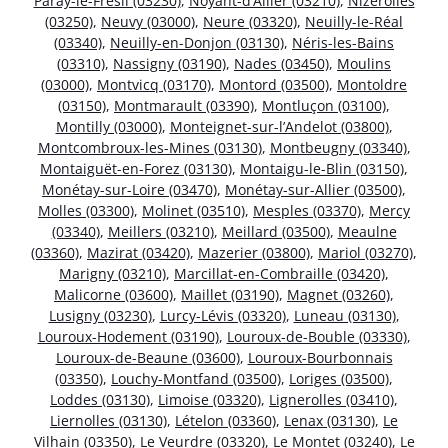
Paray-le-Frésil (03230)
,
Noyant-d’Allier (03210)
,
Nizerolles
(03250)
,
Neuvy (03000)
,
Neure (03320)
,
Neuilly-le-Réal
(03340)
,
Neuilly-en-Donjon (03130)
,
Néris-les-Bains
(03310)
,
Nassigny (03190)
,
Nades (03450)
,
Moulins
(03000)
,
Montvicq (03170)
,
Montord (03500)
,
Montoldre
(03150)
,
Montmarault (03390)
,
Montluçon (03100)
,
Montilly (03000)
,
Monteignet-sur-l’Andelot (03800)
,
Montcombroux-les-Mines (03130)
,
Montbeugny (03340)
,
Montaiguët-en-Forez (03130)
,
Montaigu-le-Blin (03150)
,
Monétay-sur-Loire (03470)
,
Monétay-sur-Allier (03500)
,
Molles (03300)
,
Molinet (03510)
,
Mesples (03370)
,
Mercy
(03340)
,
Meillers (03210)
,
Meillard (03500)
,
Meaulne
(03360)
,
Mazirat (03420)
,
Mazerier (03800)
,
Mariol (03270)
,
Marigny (03210)
,
Marcillat-en-Combraille (03420)
,
Malicorne (03600)
,
Maillet (03190)
,
Magnet (03260)
,
Lusigny (03230)
,
Lurcy-Lévis (03320)
,
Luneau (03130)
,
Louroux-Hodement (03190)
,
Louroux-de-Bouble (03330)
,
Louroux-de-Beaune (03600)
,
Louroux-Bourbonnais
(03350)
,
Louchy-Montfand (03500)
,
Loriges (03500)
,
Loddes (03130)
,
Limoise (03320)
,
Lignerolles (03410)
,
Liernolles (03130)
,
Lételon (03360)
,
Lenax (03130)
,
Le
Vilhain (03350)
,
Le Veurdre (03320)
,
Le Montet (03240)
,
Le