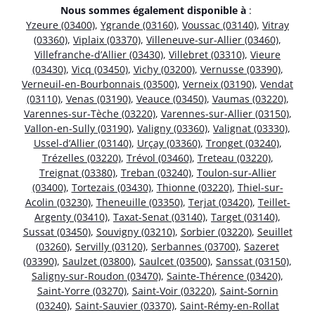
Nous sommes également disponible à
:
Yzeure (03400)
,
Ygrande (03160)
,
Voussac (03140)
,
Vitray
(03360)
,
Viplaix (03370)
,
Villeneuve-sur-Allier (03460)
,
Villefranche-d’Allier (03430)
,
Villebret (03310)
,
Vieure
(03430)
,
Vicq (03450)
,
Vichy (03200)
,
Vernusse (03390)
,
Verneuil-en-Bourbonnais (03500)
,
Verneix (03190)
,
Vendat
(03110)
,
Venas (03190)
,
Veauce (03450)
,
Vaumas (03220)
,
Varennes-sur-Tèche (03220)
,
Varennes-sur-Allier (03150)
,
Vallon-en-Sully (03190)
,
Valigny (03360)
,
Valignat (03330)
,
Ussel-d’Allier (03140)
,
Urçay (03360)
,
Tronget (03240)
,
Trézelles (03220)
,
Trévol (03460)
,
Treteau (03220)
,
Treignat (03380)
,
Treban (03240)
,
Toulon-sur-Allier
(03400)
,
Tortezais (03430)
,
Thionne (03220)
,
Thiel-sur-
Acolin (03230)
,
Theneuille (03350)
,
Terjat (03420)
,
Teillet-
Argenty (03410)
,
Taxat-Senat (03140)
,
Target (03140)
,
Sussat (03450)
,
Souvigny (03210)
,
Sorbier (03220)
,
Seuillet
(03260)
,
Servilly (03120)
,
Serbannes (03700)
,
Sazeret
(03390)
,
Saulzet (03800)
,
Saulcet (03500)
,
Sanssat (03150)
,
Saligny-sur-Roudon (03470)
,
Sainte-Thérence (03420)
,
Saint-Yorre (03270)
,
Saint-Voir (03220)
,
Saint-Sornin
(03240)
,
Saint-Sauvier (03370)
,
Saint-Rémy-en-Rollat