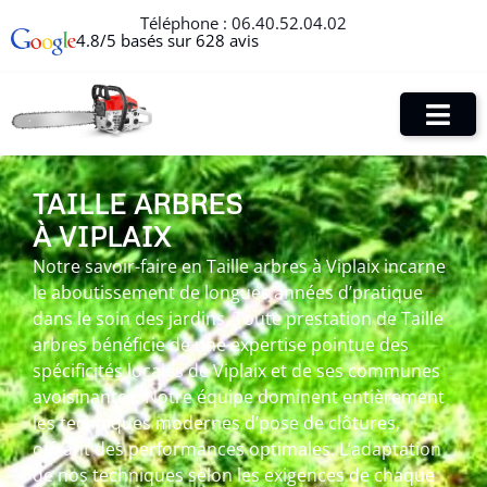
Téléphone :
06.40.52.04.02
4.8/5 basés sur 628 avis
TAILLE ARBRES
À VIPLAIX
Notre savoir-faire en Taille arbres à Viplaix incarne
le aboutissement de longues années d’pratique
dans le soin des jardins. Toute prestation de Taille
arbres bénéficie de une expertise pointue des
spécificités locales de Viplaix et de ses communes
avoisinantes. Notre équipe dominent entièrement
les techniques modernes d’pose de clôtures,
offrant des performances optimales. L’adaptation
de nos techniques selon les exigences de chaque