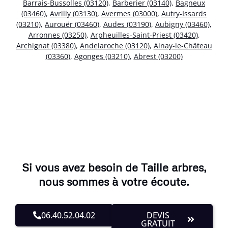
Barrais-Bussolles (03120)
,
Barberier (03140)
,
Bagneux
(03460)
,
Avrilly (03130)
,
Avermes (03000)
,
Autry-Issards
(03210)
,
Aurouër (03460)
,
Audes (03190)
,
Aubigny (03460)
,
Arronnes (03250)
,
Arpheuilles-Saint-Priest (03420)
,
Archignat (03380)
,
Andelaroche (03120)
,
Ainay-le-Château
(03360)
,
Agonges (03210)
,
Abrest (03200)
Si vous avez besoin de Taille arbres,
nous sommes à votre écoute.
06.40.52.04.02
DEVIS
GRATUIT