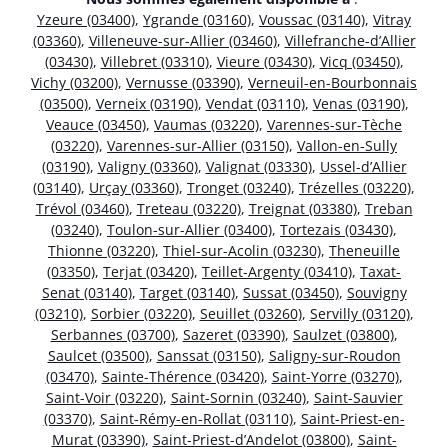
Yzeure (03400)
,
Ygrande (03160)
,
Voussac (03140)
,
Vitray
(03360)
,
Villeneuve-sur-Allier (03460)
,
Villefranche-d’Allier
(03430)
,
Villebret (03310)
,
Vieure (03430)
,
Vicq (03450)
,
Vichy (03200)
,
Vernusse (03390)
,
Verneuil-en-Bourbonnais
(03500)
,
Verneix (03190)
,
Vendat (03110)
,
Venas (03190)
,
Veauce (03450)
,
Vaumas (03220)
,
Varennes-sur-Tèche
(03220)
,
Varennes-sur-Allier (03150)
,
Vallon-en-Sully
(03190)
,
Valigny (03360)
,
Valignat (03330)
,
Ussel-d’Allier
(03140)
,
Urçay (03360)
,
Tronget (03240)
,
Trézelles (03220)
,
Trévol (03460)
,
Treteau (03220)
,
Treignat (03380)
,
Treban
(03240)
,
Toulon-sur-Allier (03400)
,
Tortezais (03430)
,
Thionne (03220)
,
Thiel-sur-Acolin (03230)
,
Theneuille
(03350)
,
Terjat (03420)
,
Teillet-Argenty (03410)
,
Taxat-
Senat (03140)
,
Target (03140)
,
Sussat (03450)
,
Souvigny
(03210)
,
Sorbier (03220)
,
Seuillet (03260)
,
Servilly (03120)
,
Serbannes (03700)
,
Sazeret (03390)
,
Saulzet (03800)
,
Saulcet (03500)
,
Sanssat (03150)
,
Saligny-sur-Roudon
(03470)
,
Sainte-Thérence (03420)
,
Saint-Yorre (03270)
,
Saint-Voir (03220)
,
Saint-Sornin (03240)
,
Saint-Sauvier
(03370)
,
Saint-Rémy-en-Rollat (03110)
,
Saint-Priest-en-
Murat (03390)
,
Saint-Priest-d’Andelot (03800)
,
Saint-