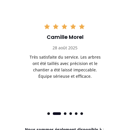
Camille Morel
28 août 2025
Très satisfaite du service. Les arbres
E
 mes
ont été taillés avec précision et le
dan
risé
chantier a été laissé impeccable.
donn
Équipe sérieuse et efficace.
Nous sommes également disponible à
: