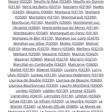
Neure (03320)
,
Neuilly-le-Réal (03340)
,
Neuilly-en-Donjon
(03130)
,
Néris-les-Bains (03310)
,
Nassigny (03190)
,
Nades
(03450)
,
Moulins (03000)
,
Montvicq (03170)
,
Montord
(03500)
,
Montoldre (03150)
,
Montmarault (03390)
,
Montluçon (03100)
,
Montilly (03000)
,
Monteignet-sur-
l’Andelot (03800)
,
Montcombroux-les-Mines (03130)
,
Montbeugny (03340)
,
Montaiguët-en-Forez (03130)
,
Montaigu-le-Blin (03150)
,
Monétay-sur-Loire (03470)
,
Monétay-sur-Allier (03500)
,
Molles (03300)
,
Molinet
(03510)
,
Mesples (03370)
,
Mercy (03340)
,
Meillers (03210)
,
Meillard (03500)
,
Meaulne (03360)
,
Mazirat (03420)
,
Mazerier (03800)
,
Mariol (03270)
,
Marigny (03210)
,
Marcillat-en-Combraille (03420)
,
Malicorne (03600)
,
Maillet (03190)
,
Magnet (03260)
,
Lusigny (03230)
,
Lurcy-
Lévis (03320)
,
Luneau (03130)
,
Louroux-Hodement (03190)
,
Louroux-de-Bouble (03330)
,
Louroux-de-Beaune (03600)
,
Louroux-Bourbonnais (03350)
,
Louchy-Montfand (03500)
,
Loriges (03500)
,
Loddes (03130)
,
Limoise (03320)
,
Lignerolles (03410)
,
Liernolles (03130)
,
Lételon (03360)
,
Lenax (03130)
,
Le Vilhain (03350)
,
Le Veurdre (03320)
,
Le
Montet (03240)
,
Le Mayet-d’École (03800)
,
Le Mayet-de-
Montagne (03250)
,
Le Donjon (03130)
,
Le Brethon (03350)
,