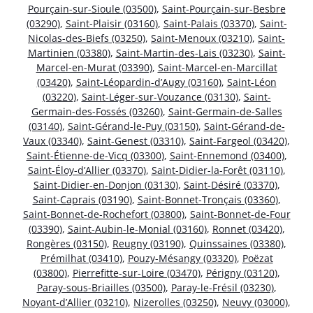
Pourçain-sur-Sioule (03500)
,
Saint-Pourçain-sur-Besbre
(03290)
,
Saint-Plaisir (03160)
,
Saint-Palais (03370)
,
Saint-
Nicolas-des-Biefs (03250)
,
Saint-Menoux (03210)
,
Saint-
Martinien (03380)
,
Saint-Martin-des-Lais (03230)
,
Saint-
Marcel-en-Murat (03390)
,
Saint-Marcel-en-Marcillat
(03420)
,
Saint-Léopardin-d’Augy (03160)
,
Saint-Léon
(03220)
,
Saint-Léger-sur-Vouzance (03130)
,
Saint-
Germain-des-Fossés (03260)
,
Saint-Germain-de-Salles
(03140)
,
Saint-Gérand-le-Puy (03150)
,
Saint-Gérand-de-
Vaux (03340)
,
Saint-Genest (03310)
,
Saint-Fargeol (03420)
,
Saint-Étienne-de-Vicq (03300)
,
Saint-Ennemond (03400)
,
Saint-Éloy-d’Allier (03370)
,
Saint-Didier-la-Forêt (03110)
,
Saint-Didier-en-Donjon (03130)
,
Saint-Désiré (03370)
,
Saint-Caprais (03190)
,
Saint-Bonnet-Tronçais (03360)
,
Saint-Bonnet-de-Rochefort (03800)
,
Saint-Bonnet-de-Four
(03390)
,
Saint-Aubin-le-Monial (03160)
,
Ronnet (03420)
,
Rongères (03150)
,
Reugny (03190)
,
Quinssaines (03380)
,
Prémilhat (03410)
,
Pouzy-Mésangy (03320)
,
Poëzat
(03800)
,
Pierrefitte-sur-Loire (03470)
,
Périgny (03120)
,
Paray-sous-Briailles (03500)
,
Paray-le-Frésil (03230)
,
Noyant-d’Allier (03210)
,
Nizerolles (03250)
,
Neuvy (03000)
,