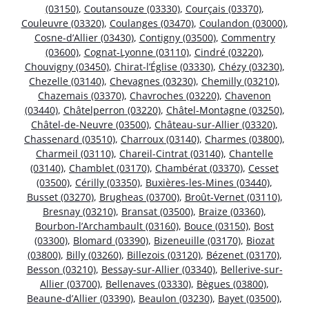
(03150)
,
Coutansouze (03330)
,
Courçais (03370)
,
Couleuvre (03320)
,
Coulanges (03470)
,
Coulandon (03000)
,
Cosne-d’Allier (03430)
,
Contigny (03500)
,
Commentry
(03600)
,
Cognat-Lyonne (03110)
,
Cindré (03220)
,
Chouvigny (03450)
,
Chirat-l’Église (03330)
,
Chézy (03230)
,
Chezelle (03140)
,
Chevagnes (03230)
,
Chemilly (03210)
,
Chazemais (03370)
,
Chavroches (03220)
,
Chavenon
(03440)
,
Châtelperron (03220)
,
Châtel-Montagne (03250)
,
Châtel-de-Neuvre (03500)
,
Château-sur-Allier (03320)
,
Chassenard (03510)
,
Charroux (03140)
,
Charmes (03800)
,
Charmeil (03110)
,
Chareil-Cintrat (03140)
,
Chantelle
(03140)
,
Chamblet (03170)
,
Chambérat (03370)
,
Cesset
(03500)
,
Cérilly (03350)
,
Buxières-les-Mines (03440)
,
Busset (03270)
,
Brugheas (03700)
,
Broût-Vernet (03110)
,
Bresnay (03210)
,
Bransat (03500)
,
Braize (03360)
,
Bourbon-l’Archambault (03160)
,
Bouce (03150)
,
Bost
(03300)
,
Blomard (03390)
,
Bizeneuille (03170)
,
Biozat
(03800)
,
Billy (03260)
,
Billezois (03120)
,
Bézenet (03170)
,
Besson (03210)
,
Bessay-sur-Allier (03340)
,
Bellerive-sur-
Allier (03700)
,
Bellenaves (03330)
,
Bègues (03800)
,
Beaune-d’Allier (03390)
,
Beaulon (03230)
,
Bayet (03500)
,