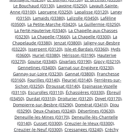
Le Bouchaud (03130)
,
Lavoine (03250)
,
Lavault-Sainte-
Anne (03100)
,
Laprugne (03250)
,
Lapalisse (03120)
,
Langy
(03150)
,
Lamaids (03380)
,
Lalizolle (03450)
,
Laféline
(03500)
,
La Petite-Marche (03420)
,
La Guillermie (03250)
,
La Ferté-Hauterive (03340)
,
La Chapelle-aux-Chasses
(03230)
,
La Chapelle (73660)
,
La Chapelle (03300)
,
La
Chapelaude (03380)
,
Jenzat (03800)
,
Jaligny-sur-Besbre
(03220)
,
Isserpent (03120)
,
Isle-et-Bardais (03360)
,
Hyds
(03600)
,
Huriel (03380)
,
Hérisson (03190)
,
Hauterive
(03270)
,
Gouise (03340)
,
Givarlais (03190)
,
Gipcy (03210)
,
Gennetines (03400)
,
Garnat-sur-Engièvre (03230)
,
Gannay-sur-Loire (03230)
,
Gannat (03800)
,
Franchesse
(03160)
,
Fourilles (03140)
,
Fleuriel (03140)
,
Ferrières-sur-
Sichon (03250)
,
Étroussat (03140)
,
Espinasse-Vozelle
(03110)
,
Escurolles (03110)
,
Échassières (03330)
,
Ébreuil
(03450)
,
Durdat (03310)
,
Droiturier (03120)
,
Doyet (03170)
,
Dompierre-sur-Besbre (03290)
,
Domérat (03410)
,
Diou
(03290)
,
Deux-Chaises (03240)
,
Désertines (03630)
,
Deneuille-les-Mines (03170)
,
Deneuille-lès-Chantelle
(03140)
,
Cusset (03300)
,
Creuzier-le-Vieux (03300)
,
Creuzier-le-Neuf (03300)
,
Cressanges (03240)
,
Créchy