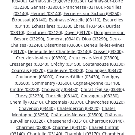
(03400)
,
Garnat-sur-Engièvre (03230)
,
Gannay-sur-Loire
(03230)
,
Gannat (03800)
,
Franchesse (03160)
,
Fourilles
(03140)
,
Fleuriel (03140)
,
Ferrières-sur-Sichon (03250)
,
Étroussat (03140)
,
Espinasse-Vozelle (03110)
,
Escurolles
(03110)
,
Échassières (03330)
,
Ébreuil (03450)
,
Durdat
(03310)
,
Droiturier (03120)
,
Doyet (03170)
,
Dompierre-sur-
Besbre (03290)
,
Domérat (03410)
,
Diou (03290)
,
Deux-
Chaises (03240)
,
Désertines (03630)
,
Deneuille-les-Mines
(03170)
,
Deneuille-lès-Chantelle (03140)
,
Cusset (03300)
,
Creuzier-le-Vieux (03300)
,
Creuzier-le-Neuf (03300)
,
Cressanges (03240)
,
Créchy (03150)
,
Coutansouze (03330)
,
Courçais (03370)
,
Couleuvre (03320)
,
Coulanges (03470)
,
Coulandon (03000)
,
Cosne-d’Allier (03430)
,
Contigny
(03500)
,
Commentry (03600)
,
Cognat-Lyonne (03110)
,
Cindré (03220)
,
Chouvigny (03450)
,
Chirat-l’Église (03330)
,
Chézy (03230)
,
Chezelle (03140)
,
Chevagnes (03230)
,
Chemilly (03210)
,
Chazemais (03370)
,
Chavroches (03220)
,
Chavenon (03440)
,
Châtelperron (03220)
,
Châtel-
Montagne (03250)
,
Châtel-de-Neuvre (03500)
,
Château-
sur-Allier (03320)
,
Chassenard (03510)
,
Charroux (03140)
,
Charmes (03800)
,
Charmeil (03110)
,
Chareil-Cintrat
(03140)
,
Chantelle (03140)
,
Chamblet (03170)
,
Chambérat