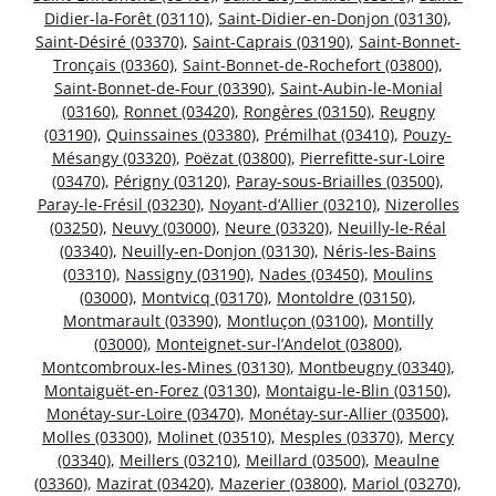
Didier-la-Forêt (03110)
,
Saint-Didier-en-Donjon (03130)
,
Saint-Désiré (03370)
,
Saint-Caprais (03190)
,
Saint-Bonnet-
Tronçais (03360)
,
Saint-Bonnet-de-Rochefort (03800)
,
Saint-Bonnet-de-Four (03390)
,
Saint-Aubin-le-Monial
(03160)
,
Ronnet (03420)
,
Rongères (03150)
,
Reugny
(03190)
,
Quinssaines (03380)
,
Prémilhat (03410)
,
Pouzy-
Mésangy (03320)
,
Poëzat (03800)
,
Pierrefitte-sur-Loire
(03470)
,
Périgny (03120)
,
Paray-sous-Briailles (03500)
,
Paray-le-Frésil (03230)
,
Noyant-d’Allier (03210)
,
Nizerolles
(03250)
,
Neuvy (03000)
,
Neure (03320)
,
Neuilly-le-Réal
(03340)
,
Neuilly-en-Donjon (03130)
,
Néris-les-Bains
(03310)
,
Nassigny (03190)
,
Nades (03450)
,
Moulins
(03000)
,
Montvicq (03170)
,
Montoldre (03150)
,
Montmarault (03390)
,
Montluçon (03100)
,
Montilly
(03000)
,
Monteignet-sur-l’Andelot (03800)
,
Montcombroux-les-Mines (03130)
,
Montbeugny (03340)
,
Montaiguët-en-Forez (03130)
,
Montaigu-le-Blin (03150)
,
Monétay-sur-Loire (03470)
,
Monétay-sur-Allier (03500)
,
Molles (03300)
,
Molinet (03510)
,
Mesples (03370)
,
Mercy
(03340)
,
Meillers (03210)
,
Meillard (03500)
,
Meaulne
(03360)
,
Mazirat (03420)
,
Mazerier (03800)
,
Mariol (03270)
,