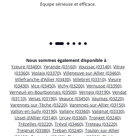
Équipe sérieuse et efficace.
Nous sommes également disponible à
:
Yzeure (03400)
,
Ygrande (03160)
,
Voussac (03140)
,
Vitray
(03360)
,
Viplaix (03370)
,
Villeneuve-sur-Allier (03460)
,
Villefranche-d’Allier (03430)
,
Villebret (03310)
,
Vieure
(03430)
,
Vicq (03450)
,
Vichy (03200)
,
Vernusse (03390)
,
Verneuil-en-Bourbonnais (03500)
,
Verneix (03190)
,
Vendat
(03110)
,
Venas (03190)
,
Veauce (03450)
,
Vaumas (03220)
,
Varennes-sur-Tèche (03220)
,
Varennes-sur-Allier (03150)
,
Vallon-en-Sully (03190)
,
Valigny (03360)
,
Valignat (03330)
,
Ussel-d’Allier (03140)
,
Urçay (03360)
,
Tronget (03240)
,
Trézelles (03220)
,
Trévol (03460)
,
Treteau (03220)
,
Treignat (03380)
,
Treban (03240)
,
Toulon-sur-Allier