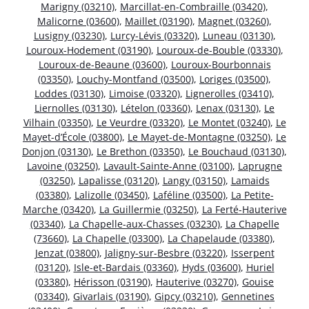
Marigny (03210)
,
Marcillat-en-Combraille (03420)
,
Malicorne (03600)
,
Maillet (03190)
,
Magnet (03260)
,
Lusigny (03230)
,
Lurcy-Lévis (03320)
,
Luneau (03130)
,
Louroux-Hodement (03190)
,
Louroux-de-Bouble (03330)
,
Louroux-de-Beaune (03600)
,
Louroux-Bourbonnais
(03350)
,
Louchy-Montfand (03500)
,
Loriges (03500)
,
Loddes (03130)
,
Limoise (03320)
,
Lignerolles (03410)
,
Liernolles (03130)
,
Lételon (03360)
,
Lenax (03130)
,
Le
Vilhain (03350)
,
Le Veurdre (03320)
,
Le Montet (03240)
,
Le
Mayet-d’École (03800)
,
Le Mayet-de-Montagne (03250)
,
Le
Donjon (03130)
,
Le Brethon (03350)
,
Le Bouchaud (03130)
,
Lavoine (03250)
,
Lavault-Sainte-Anne (03100)
,
Laprugne
(03250)
,
Lapalisse (03120)
,
Langy (03150)
,
Lamaids
(03380)
,
Lalizolle (03450)
,
Laféline (03500)
,
La Petite-
Marche (03420)
,
La Guillermie (03250)
,
La Ferté-Hauterive
(03340)
,
La Chapelle-aux-Chasses (03230)
,
La Chapelle
(73660)
,
La Chapelle (03300)
,
La Chapelaude (03380)
,
Jenzat (03800)
,
Jaligny-sur-Besbre (03220)
,
Isserpent
(03120)
,
Isle-et-Bardais (03360)
,
Hyds (03600)
,
Huriel
(03380)
,
Hérisson (03190)
,
Hauterive (03270)
,
Gouise
(03340)
,
Givarlais (03190)
,
Gipcy (03210)
,
Gennetines