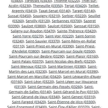
(03400)
,
Tortezais (03430)
,
Thionne (03220)
,
Thiel-sur-
Acolin (03230)
,
Theneuille (03350)
,
Terjat (03420)
,
Teillet-
Argenty (03410)
,
Taxat-Senat (03140)
,
Target (03140)
,
Sussat (03450)
,
Souvigny (03210)
,
Sorbier (03220)
,
Seuillet
(03260)
,
Servilly (03120)
,
Serbannes (03700)
,
Sazeret
(03390)
,
Saulzet (03800)
,
Saulcet (03500)
,
Sanssat (03150)
,
Saligny-sur-Roudon (03470)
,
Sainte-Thérence (03420)
,
Saint-Yorre (03270)
,
Saint-Voir (03220)
,
Saint-Sornin
(03240)
,
Saint-Sauvier (03370)
,
Saint-Rémy-en-Rollat
(03110)
,
Saint-Priest-en-Murat (03390)
,
Saint-Priest-
d’Andelot (03800)
,
Saint-Pourçain-sur-Sioule (03500)
,
Saint-Pourçain-sur-Besbre (03290)
,
Saint-Plaisir (03160)
,
Saint-Palais (03370)
,
Saint-Nicolas-des-Biefs (03250)
,
Saint-Menoux (03210)
,
Saint-Martinien (03380)
,
Saint-
Martin-des-Lais (03230)
,
Saint-Marcel-en-Murat (03390)
,
Saint-Marcel-en-Marcillat (03420)
,
Saint-Léopardin-d’Augy
(03160)
,
Saint-Léon (03220)
,
Saint-Léger-sur-Vouzance
(03130)
,
Saint-Germain-des-Fossés (03260)
,
Saint-
Germain-de-Salles (03140)
,
Saint-Gérand-le-Puy (03150)
,
Saint-Gérand-de-Vaux (03340)
,
Saint-Genest (03310)
,
Saint-Fargeol (03420)
,
Saint-Étienne-de-Vicq (03300)
,
Saint-Ennemond (03400)
,
Saint-Éloy-d’Allier (03370)
,
Saint-