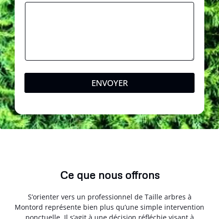
l
ENVOYER
Ce que nous offrons
S’orienter vers un professionnel de Taille arbres à
Montord représente bien plus qu’une simple intervention
ponctuelle. Il s’agit à une décision réfléchie visant à