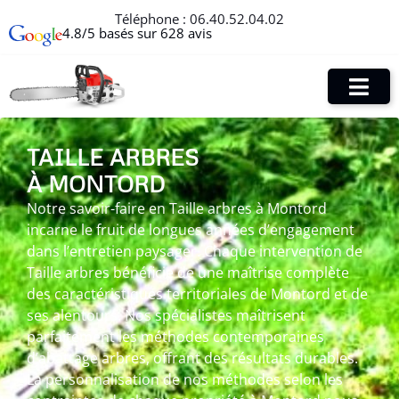
Téléphone :
06.40.52.04.02
4.8/5 basés sur 628 avis
TAILLE ARBRES
À MONTORD
Notre savoir-faire en Taille arbres à Montord
incarne le fruit de longues années d’engagement
dans l’entretien paysager. Chaque intervention de
Taille arbres bénéficie de une maîtrise complète
des caractéristiques territoriales de Montord et de
ses alentours. Nos spécialistes maîtrisent
parfaitement les méthodes contemporaines
d’abattage arbres, offrant des résultats durables.
La personnalisation de nos méthodes selon les