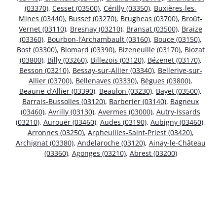
(03370)
,
Cesset (03500)
,
Cérilly (03350)
,
Buxières-les-
Mines (03440)
,
Busset (03270)
,
Brugheas (03700)
,
Broût-
Vernet (03110)
,
Bresnay (03210)
,
Bransat (03500)
,
Braize
(03360)
,
Bourbon-l’Archambault (03160)
,
Bouce (03150)
,
Bost (03300)
,
Blomard (03390)
,
Bizeneuille (03170)
,
Biozat
(03800)
,
Billy (03260)
,
Billezois (03120)
,
Bézenet (03170)
,
Besson (03210)
,
Bessay-sur-Allier (03340)
,
Bellerive-sur-
Allier (03700)
,
Bellenaves (03330)
,
Bègues (03800)
,
Beaune-d’Allier (03390)
,
Beaulon (03230)
,
Bayet (03500)
,
Barrais-Bussolles (03120)
,
Barberier (03140)
,
Bagneux
(03460)
,
Avrilly (03130)
,
Avermes (03000)
,
Autry-Issards
(03210)
,
Aurouër (03460)
,
Audes (03190)
,
Aubigny (03460)
,
Arronnes (03250)
,
Arpheuilles-Saint-Priest (03420)
,
Archignat (03380)
,
Andelaroche (03120)
,
Ainay-le-Château
(03360)
,
Agonges (03210)
,
Abrest (03200)