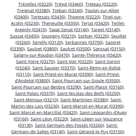
Trézelles (03220)
,
Trévol (03460)
,
Treteau (03220)
,
Treignat (03380)
,
Treban (03240)
,
Toulon-sur-Allier
(03400)
,
Tortezais (03430)
,
Thionne (03220)
,
Thiel-sur-
Acolin (03230)
,
Theneuille (03350)
,
Terjat (03420)
,
Teillet-
Argenty (03410)
,
Taxat-Senat (03140)
,
Target (03140)
,
Sussat (03450)
,
Souvigny (03210)
,
Sorbier (03220)
,
Seuillet
(03260)
,
Servilly (03120)
,
Serbannes (03700)
,
Sazeret
(03390)
,
Saulzet (03800)
,
Saulcet (03500)
,
Sanssat (03150)
,
Saligny-sur-Roudon (03470)
,
Sainte-Thérence (03420)
,
Saint-Yorre (03270)
,
Saint-Voir (03220)
,
Saint-Sornin
(03240)
,
Saint-Sauvier (03370)
,
Saint-Rémy-en-Rollat
(03110)
,
Saint-Priest-en-Murat (03390)
,
Saint-Priest-
d’Andelot (03800)
,
Saint-Pourçain-sur-Sioule (03500)
,
Saint-Pourçain-sur-Besbre (03290)
,
Saint-Plaisir (03160)
,
Saint-Palais (03370)
,
Saint-Nicolas-des-Biefs (03250)
,
Saint-Menoux (03210)
,
Saint-Martinien (03380)
,
Saint-
Martin-des-Lais (03230)
,
Saint-Marcel-en-Murat (03390)
,
Saint-Marcel-en-Marcillat (03420)
,
Saint-Léopardin-d’Augy
(03160)
,
Saint-Léon (03220)
,
Saint-Léger-sur-Vouzance
(03130)
,
Saint-Germain-des-Fossés (03260)
,
Saint-
Germain-de-Salles (03140)
,
Saint-Gérand-le-Puy (03150)
,