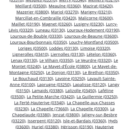
Meillard (03500)
,
Meaulne (03360)
,
Mazirat (03420)
,
Mazerier (03800)
,
Mariol (03270)
,
Marigny (03210)
,
Marcillat-en-Combraille (03420)
,
Malicorne (03600)
,
Maillet (03190)
,
Magnet (03260)
,
Lusigny (03230)
,
Lurcy-
Lévis (03320)
,
Luneau (03130)
,
Louroux-Hodement (03190)
,
Louroux-de-Bouble (03330)
,
Louroux-de-Beaune (03600)
,
Louroux-Bourbonnais (03350)
,
Louchy-Montfand (03500)
,
Loriges (03500)
,
Loddes (03130)
,
Limoise (03320)
,
Lignerolles (03410)
,
Liernolles (03130)
,
Lételon (03360)
,
Lenax (03130)
,
Le Vilhain (03350)
,
Le Veurdre (03320)
,
Le
Montet (03240)
,
Le Mayet-d’École (03800)
,
Le Mayet-de-
Montagne (03250)
,
Le Donjon (03130)
,
Le Brethon (03350)
,
Le Bouchaud (03130)
,
Lavoine (03250)
,
Lavault-Sainte-
Anne (03100)
,
Laprugne (03250)
,
Lapalisse (03120)
,
Langy
(03150)
,
Lamaids (03380)
,
Lalizolle (03450)
,
Laféline
(03500)
,
La Petite-Marche (03420)
,
La Guillermie (03250)
,
La Ferté-Hauterive (03340)
,
La Chapelle-aux-Chasses
(03230)
,
La Chapelle (73660)
,
La Chapelle (03300)
,
La
Chapelaude (03380)
,
Jenzat (03800)
,
Jaligny-sur-Besbre
(03220)
,
Isserpent (03120)
,
Isle-et-Bardais (03360)
,
Hyds
(03600)
,
Huriel (03380)
,
Hérisson (03190)
,
Hauterive