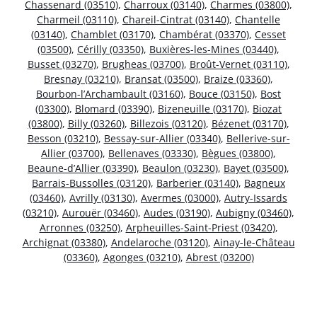
Chassenard (03510)
,
Charroux (03140)
,
Charmes (03800)
,
Charmeil (03110)
,
Chareil-Cintrat (03140)
,
Chantelle
(03140)
,
Chamblet (03170)
,
Chambérat (03370)
,
Cesset
(03500)
,
Cérilly (03350)
,
Buxières-les-Mines (03440)
,
Busset (03270)
,
Brugheas (03700)
,
Broût-Vernet (03110)
,
Bresnay (03210)
,
Bransat (03500)
,
Braize (03360)
,
Bourbon-l’Archambault (03160)
,
Bouce (03150)
,
Bost
(03300)
,
Blomard (03390)
,
Bizeneuille (03170)
,
Biozat
(03800)
,
Billy (03260)
,
Billezois (03120)
,
Bézenet (03170)
,
Besson (03210)
,
Bessay-sur-Allier (03340)
,
Bellerive-sur-
Allier (03700)
,
Bellenaves (03330)
,
Bègues (03800)
,
Beaune-d’Allier (03390)
,
Beaulon (03230)
,
Bayet (03500)
,
Barrais-Bussolles (03120)
,
Barberier (03140)
,
Bagneux
(03460)
,
Avrilly (03130)
,
Avermes (03000)
,
Autry-Issards
(03210)
,
Aurouër (03460)
,
Audes (03190)
,
Aubigny (03460)
,
Arronnes (03250)
,
Arpheuilles-Saint-Priest (03420)
,
Archignat (03380)
,
Andelaroche (03120)
,
Ainay-le-Château
(03360)
,
Agonges (03210)
,
Abrest (03200)