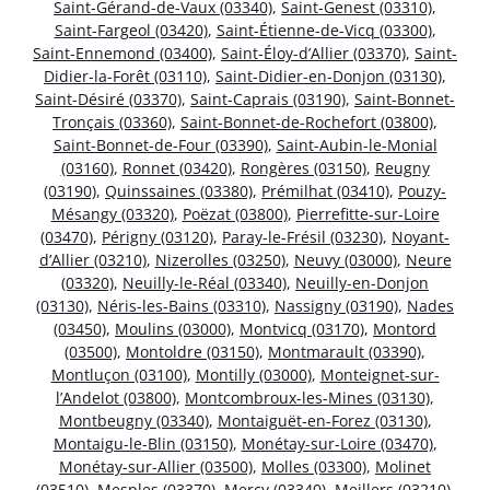
Saint-Gérand-de-Vaux (03340)
,
Saint-Genest (03310)
,
Saint-Fargeol (03420)
,
Saint-Étienne-de-Vicq (03300)
,
Saint-Ennemond (03400)
,
Saint-Éloy-d’Allier (03370)
,
Saint-
Didier-la-Forêt (03110)
,
Saint-Didier-en-Donjon (03130)
,
Saint-Désiré (03370)
,
Saint-Caprais (03190)
,
Saint-Bonnet-
Tronçais (03360)
,
Saint-Bonnet-de-Rochefort (03800)
,
Saint-Bonnet-de-Four (03390)
,
Saint-Aubin-le-Monial
(03160)
,
Ronnet (03420)
,
Rongères (03150)
,
Reugny
(03190)
,
Quinssaines (03380)
,
Prémilhat (03410)
,
Pouzy-
Mésangy (03320)
,
Poëzat (03800)
,
Pierrefitte-sur-Loire
(03470)
,
Périgny (03120)
,
Paray-le-Frésil (03230)
,
Noyant-
d’Allier (03210)
,
Nizerolles (03250)
,
Neuvy (03000)
,
Neure
(03320)
,
Neuilly-le-Réal (03340)
,
Neuilly-en-Donjon
(03130)
,
Néris-les-Bains (03310)
,
Nassigny (03190)
,
Nades
(03450)
,
Moulins (03000)
,
Montvicq (03170)
,
Montord
(03500)
,
Montoldre (03150)
,
Montmarault (03390)
,
Montluçon (03100)
,
Montilly (03000)
,
Monteignet-sur-
l’Andelot (03800)
,
Montcombroux-les-Mines (03130)
,
Montbeugny (03340)
,
Montaiguët-en-Forez (03130)
,
Montaigu-le-Blin (03150)
,
Monétay-sur-Loire (03470)
,
Monétay-sur-Allier (03500)
,
Molles (03300)
,
Molinet
(03510)
,
Mesples (03370)
,
Mercy (03340)
,
Meillers (03210)
,