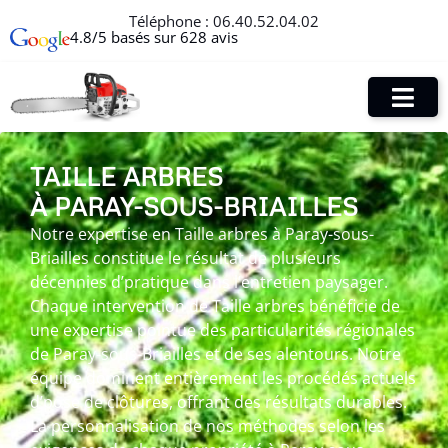
Téléphone :
06.40.52.04.02
4.8/5 basés sur 628 avis
TAILLE ARBRES
À PARAY-SOUS-BRIAILLES
Notre expertise en Taille arbres à Paray-sous-
Briailles constitue le résultat de plusieurs
décennies d’pratique dans l’entretien paysager.
Chaque intervention de Taille arbres bénéficie de
une expertise pointue des particularités régionales
de Paray-sous-Briailles et de ses alentours. Notre
équipe dominent entièrement les procédés actuels
d’pose de clôtures, offrant des résultats durables.
La personnalisation de nos méthodes selon les