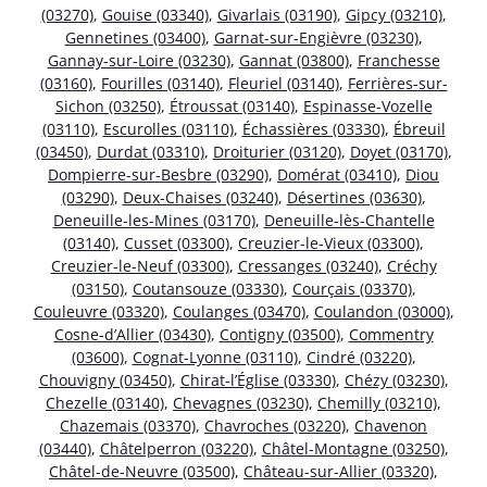
(03270)
,
Gouise (03340)
,
Givarlais (03190)
,
Gipcy (03210)
,
Gennetines (03400)
,
Garnat-sur-Engièvre (03230)
,
Gannay-sur-Loire (03230)
,
Gannat (03800)
,
Franchesse
(03160)
,
Fourilles (03140)
,
Fleuriel (03140)
,
Ferrières-sur-
Sichon (03250)
,
Étroussat (03140)
,
Espinasse-Vozelle
(03110)
,
Escurolles (03110)
,
Échassières (03330)
,
Ébreuil
(03450)
,
Durdat (03310)
,
Droiturier (03120)
,
Doyet (03170)
,
Dompierre-sur-Besbre (03290)
,
Domérat (03410)
,
Diou
(03290)
,
Deux-Chaises (03240)
,
Désertines (03630)
,
Deneuille-les-Mines (03170)
,
Deneuille-lès-Chantelle
(03140)
,
Cusset (03300)
,
Creuzier-le-Vieux (03300)
,
Creuzier-le-Neuf (03300)
,
Cressanges (03240)
,
Créchy
(03150)
,
Coutansouze (03330)
,
Courçais (03370)
,
Couleuvre (03320)
,
Coulanges (03470)
,
Coulandon (03000)
,
Cosne-d’Allier (03430)
,
Contigny (03500)
,
Commentry
(03600)
,
Cognat-Lyonne (03110)
,
Cindré (03220)
,
Chouvigny (03450)
,
Chirat-l’Église (03330)
,
Chézy (03230)
,
Chezelle (03140)
,
Chevagnes (03230)
,
Chemilly (03210)
,
Chazemais (03370)
,
Chavroches (03220)
,
Chavenon
(03440)
,
Châtelperron (03220)
,
Châtel-Montagne (03250)
,
Châtel-de-Neuvre (03500)
,
Château-sur-Allier (03320)
,