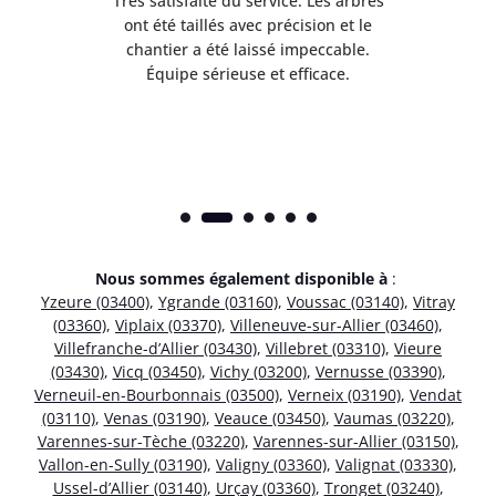
Très satisfaite du service. Les arbres
E
 mes
ont été taillés avec précision et le
dan
risé
chantier a été laissé impeccable.
donn
Équipe sérieuse et efficace.
Nous sommes également disponible à
:
Yzeure (03400)
,
Ygrande (03160)
,
Voussac (03140)
,
Vitray
(03360)
,
Viplaix (03370)
,
Villeneuve-sur-Allier (03460)
,
Villefranche-d’Allier (03430)
,
Villebret (03310)
,
Vieure
(03430)
,
Vicq (03450)
,
Vichy (03200)
,
Vernusse (03390)
,
Verneuil-en-Bourbonnais (03500)
,
Verneix (03190)
,
Vendat
(03110)
,
Venas (03190)
,
Veauce (03450)
,
Vaumas (03220)
,
Varennes-sur-Tèche (03220)
,
Varennes-sur-Allier (03150)
,
Vallon-en-Sully (03190)
,
Valigny (03360)
,
Valignat (03330)
,
Ussel-d’Allier (03140)
,
Urçay (03360)
,
Tronget (03240)
,