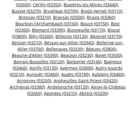
(03500)
,
Cérilly (03350)
,
Buxières-les-Mines (03440)
,
Busset (03270)
,
Brugheas (03700)
,
Broût-Vernet (03110)
,
Bresnay (03210)
,
Bransat (03500)
,
Braize (03360)
,
Bourbon-l’Archambault (03160)
,
Bouce (03150)
,
Bost
(03300)
,
Blomard (03390)
,
Bizeneuille (03170)
,
Biozat
(03800)
,
Billy (03260)
,
Billezois (03120)
,
Bézenet (03170)
,
Besson (03210)
,
Bessay-sur-Allier (03340)
,
Bellerive-sur-
Allier (03700)
,
Bellenaves (03330)
,
Bègues (03800)
,
Beaune-d’Allier (03390)
,
Beaulon (03230)
,
Bayet (03500)
,
Barrais-Bussolles (03120)
,
Barberier (03140)
,
Bagneux
(03460)
,
Avrilly (03130)
,
Avermes (03000)
,
Autry-Issards
(03210)
,
Aurouër (03460)
,
Audes (03190)
,
Aubigny (03460)
,
Arronnes (03250)
,
Arpheuilles-Saint-Priest (03420)
,
Archignat (03380)
,
Andelaroche (03120)
,
Ainay-le-Château
(03360)
,
Agonges (03210)
,
Abrest (03200)