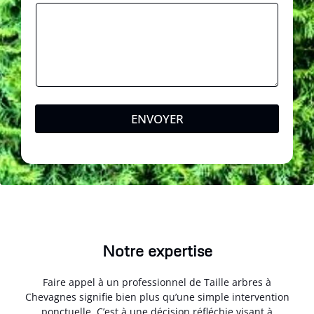
e
N
o
m
ENVOYER
Notre expertise
Faire appel à un professionnel de Taille arbres à
Chevagnes signifie bien plus qu’une simple intervention
ponctuelle. C’est à une décision réfléchie visant à