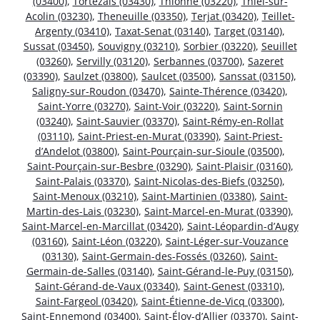
(03400)
,
Tortezais (03430)
,
Thionne (03220)
,
Thiel-sur-
Acolin (03230)
,
Theneuille (03350)
,
Terjat (03420)
,
Teillet-
Argenty (03410)
,
Taxat-Senat (03140)
,
Target (03140)
,
Sussat (03450)
,
Souvigny (03210)
,
Sorbier (03220)
,
Seuillet
(03260)
,
Servilly (03120)
,
Serbannes (03700)
,
Sazeret
(03390)
,
Saulzet (03800)
,
Saulcet (03500)
,
Sanssat (03150)
,
Saligny-sur-Roudon (03470)
,
Sainte-Thérence (03420)
,
Saint-Yorre (03270)
,
Saint-Voir (03220)
,
Saint-Sornin
(03240)
,
Saint-Sauvier (03370)
,
Saint-Rémy-en-Rollat
(03110)
,
Saint-Priest-en-Murat (03390)
,
Saint-Priest-
d’Andelot (03800)
,
Saint-Pourçain-sur-Sioule (03500)
,
Saint-Pourçain-sur-Besbre (03290)
,
Saint-Plaisir (03160)
,
Saint-Palais (03370)
,
Saint-Nicolas-des-Biefs (03250)
,
Saint-Menoux (03210)
,
Saint-Martinien (03380)
,
Saint-
Martin-des-Lais (03230)
,
Saint-Marcel-en-Murat (03390)
,
Saint-Marcel-en-Marcillat (03420)
,
Saint-Léopardin-d’Augy
(03160)
,
Saint-Léon (03220)
,
Saint-Léger-sur-Vouzance
(03130)
,
Saint-Germain-des-Fossés (03260)
,
Saint-
Germain-de-Salles (03140)
,
Saint-Gérand-le-Puy (03150)
,
Saint-Gérand-de-Vaux (03340)
,
Saint-Genest (03310)
,
Saint-Fargeol (03420)
,
Saint-Étienne-de-Vicq (03300)
,
Saint-Ennemond (03400)
,
Saint-Éloy-d’Allier (03370)
,
Saint-