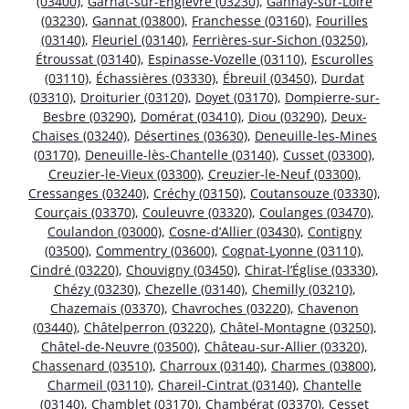
(03400)
,
Garnat-sur-Engièvre (03230)
,
Gannay-sur-Loire
(03230)
,
Gannat (03800)
,
Franchesse (03160)
,
Fourilles
(03140)
,
Fleuriel (03140)
,
Ferrières-sur-Sichon (03250)
,
Étroussat (03140)
,
Espinasse-Vozelle (03110)
,
Escurolles
(03110)
,
Échassières (03330)
,
Ébreuil (03450)
,
Durdat
(03310)
,
Droiturier (03120)
,
Doyet (03170)
,
Dompierre-sur-
Besbre (03290)
,
Domérat (03410)
,
Diou (03290)
,
Deux-
Chaises (03240)
,
Désertines (03630)
,
Deneuille-les-Mines
(03170)
,
Deneuille-lès-Chantelle (03140)
,
Cusset (03300)
,
Creuzier-le-Vieux (03300)
,
Creuzier-le-Neuf (03300)
,
Cressanges (03240)
,
Créchy (03150)
,
Coutansouze (03330)
,
Courçais (03370)
,
Couleuvre (03320)
,
Coulanges (03470)
,
Coulandon (03000)
,
Cosne-d’Allier (03430)
,
Contigny
(03500)
,
Commentry (03600)
,
Cognat-Lyonne (03110)
,
Cindré (03220)
,
Chouvigny (03450)
,
Chirat-l’Église (03330)
,
Chézy (03230)
,
Chezelle (03140)
,
Chemilly (03210)
,
Chazemais (03370)
,
Chavroches (03220)
,
Chavenon
(03440)
,
Châtelperron (03220)
,
Châtel-Montagne (03250)
,
Châtel-de-Neuvre (03500)
,
Château-sur-Allier (03320)
,
Chassenard (03510)
,
Charroux (03140)
,
Charmes (03800)
,
Charmeil (03110)
,
Chareil-Cintrat (03140)
,
Chantelle
(03140)
,
Chamblet (03170)
,
Chambérat (03370)
,
Cesset