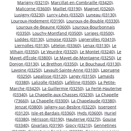
Marigny (03210)
,
Marcillat-en-Combraille (03420)
,
Malicorne (03600)
,
Maillet (03190)
,
Magnet (03260)
,
Lusigny (03230)
,
Lurcy-Lévis (03320)
,
Luneau (03130)
,
Louroux-Hodement (03190)
,
Louroux-de-Bouble (03330)
,
Louroux-de-Beaune (03600)
,
Louroux-Bourbonnais
(03350)
,
Louchy-Montfand (03500)
,
Loriges (03500)
,
Loddes (03130)
,
Limoise (03320)
,
Lignerolles (03410)
,
Liernolles (03130)
,
Lételon (03360)
,
Lenax (03130)
,
Le
Vilhain (03350)
,
Le Veurdre (03320)
,
Le Montet (03240)
,
Le
Mayet-d’École (03800)
,
Le Mayet-de-Montagne (03250)
,
Le
Donjon (03130)
,
Le Brethon (03350)
,
Le Bouchaud (03130)
,
Lavoine (03250)
,
Lavault-Sainte-Anne (03100)
,
Laprugne
(03250)
,
Lapalisse (03120)
,
Langy (03150)
,
Lamaids
(03380)
,
Lalizolle (03450)
,
Laféline (03500)
,
La Petite-
Marche (03420)
,
La Guillermie (03250)
,
La Ferté-Hauterive
(03340)
,
La Chapelle-aux-Chasses (03230)
,
La Chapelle
(73660)
,
La Chapelle (03300)
,
La Chapelaude (03380)
,
Jenzat (03800)
,
Jaligny-sur-Besbre (03220)
,
Isserpent
(03120)
,
Isle-et-Bardais (03360)
,
Hyds (03600)
,
Huriel
(03380)
,
Hérisson (03190)
,
Hauterive (03270)
,
Gouise
(03340)
,
Givarlais (03190)
,
Gipcy (03210)
,
Gennetines