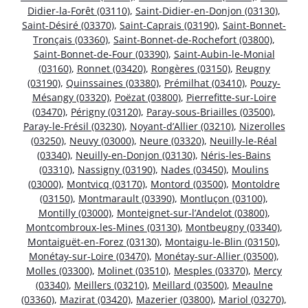
Didier-la-Forêt (03110)
,
Saint-Didier-en-Donjon (03130)
,
Saint-Désiré (03370)
,
Saint-Caprais (03190)
,
Saint-Bonnet-
Tronçais (03360)
,
Saint-Bonnet-de-Rochefort (03800)
,
Saint-Bonnet-de-Four (03390)
,
Saint-Aubin-le-Monial
(03160)
,
Ronnet (03420)
,
Rongères (03150)
,
Reugny
(03190)
,
Quinssaines (03380)
,
Prémilhat (03410)
,
Pouzy-
Mésangy (03320)
,
Poëzat (03800)
,
Pierrefitte-sur-Loire
(03470)
,
Périgny (03120)
,
Paray-sous-Briailles (03500)
,
Paray-le-Frésil (03230)
,
Noyant-d’Allier (03210)
,
Nizerolles
(03250)
,
Neuvy (03000)
,
Neure (03320)
,
Neuilly-le-Réal
(03340)
,
Neuilly-en-Donjon (03130)
,
Néris-les-Bains
(03310)
,
Nassigny (03190)
,
Nades (03450)
,
Moulins
(03000)
,
Montvicq (03170)
,
Montord (03500)
,
Montoldre
(03150)
,
Montmarault (03390)
,
Montluçon (03100)
,
Montilly (03000)
,
Monteignet-sur-l’Andelot (03800)
,
Montcombroux-les-Mines (03130)
,
Montbeugny (03340)
,
Montaiguët-en-Forez (03130)
,
Montaigu-le-Blin (03150)
,
Monétay-sur-Loire (03470)
,
Monétay-sur-Allier (03500)
,
Molles (03300)
,
Molinet (03510)
,
Mesples (03370)
,
Mercy
(03340)
,
Meillers (03210)
,
Meillard (03500)
,
Meaulne
(03360)
,
Mazirat (03420)
,
Mazerier (03800)
,
Mariol (03270)
,