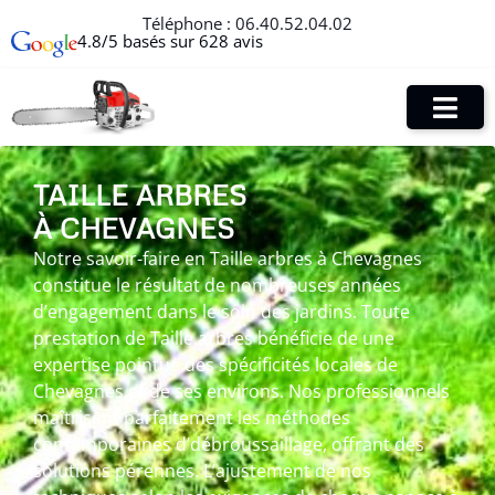
Téléphone :
06.40.52.04.02
4.8/5 basés sur 628 avis
TAILLE ARBRES
À CHEVAGNES
Notre savoir-faire en Taille arbres à Chevagnes
constitue le résultat de nombreuses années
d’engagement dans le soin des jardins. Toute
prestation de Taille arbres bénéficie de une
expertise pointue des spécificités locales de
Chevagnes et de ses environs. Nos professionnels
maîtrisent parfaitement les méthodes
contemporaines d’débroussaillage, offrant des
solutions pérennes. L’ajustement de nos