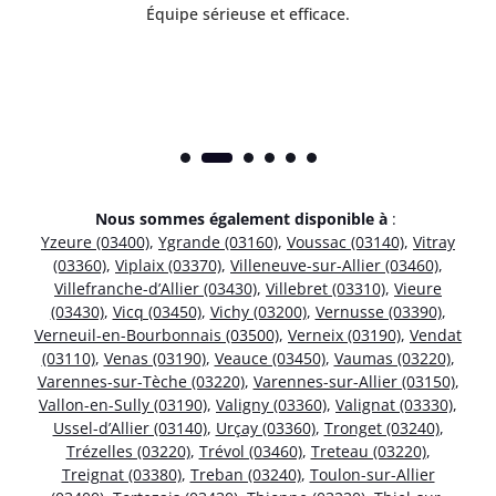
Équipe sérieuse et efficace.
Nous sommes également disponible à
:
Yzeure (03400)
,
Ygrande (03160)
,
Voussac (03140)
,
Vitray
(03360)
,
Viplaix (03370)
,
Villeneuve-sur-Allier (03460)
,
Villefranche-d’Allier (03430)
,
Villebret (03310)
,
Vieure
(03430)
,
Vicq (03450)
,
Vichy (03200)
,
Vernusse (03390)
,
Verneuil-en-Bourbonnais (03500)
,
Verneix (03190)
,
Vendat
(03110)
,
Venas (03190)
,
Veauce (03450)
,
Vaumas (03220)
,
Varennes-sur-Tèche (03220)
,
Varennes-sur-Allier (03150)
,
Vallon-en-Sully (03190)
,
Valigny (03360)
,
Valignat (03330)
,
Ussel-d’Allier (03140)
,
Urçay (03360)
,
Tronget (03240)
,
Trézelles (03220)
,
Trévol (03460)
,
Treteau (03220)
,
Treignat (03380)
,
Treban (03240)
,
Toulon-sur-Allier