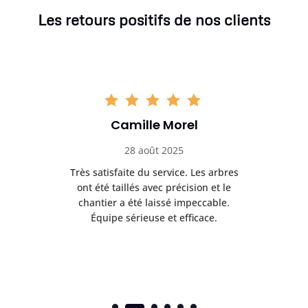
Les retours positifs de nos clients
Camille Morel
28 août 2025
Très satisfaite du service. Les arbres
E
 mes
ont été taillés avec précision et le
dan
risé
chantier a été laissé impeccable.
donn
Équipe sérieuse et efficace.