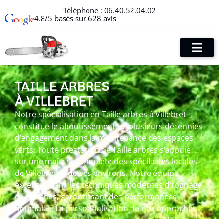
Téléphone :
06.40.52.04.02
4.8/5 basés sur 628 avis
TAILLE ARBRES
À VILLEBRET
Notre spécialisation en Taille arbres à Villebret
constitue le aboutissement de plusieurs décennies
d’engagement dans la maintenance des espaces
verts. Toute prestation de Taille arbres s’appuie
sur une maîtrise complète des spécificités locales
de Villebret et de ses environs. Notre équipe
excellent dans les techniques modernes d’rognage
de souches, garantissant des performances
optimales. La personnalisation de nos approches