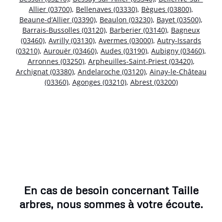
Allier (03700)
,
Bellenaves (03330)
,
Bègues (03800)
,
Beaune-d’Allier (03390)
,
Beaulon (03230)
,
Bayet (03500)
,
Barrais-Bussolles (03120)
,
Barberier (03140)
,
Bagneux
(03460)
,
Avrilly (03130)
,
Avermes (03000)
,
Autry-Issards
(03210)
,
Aurouër (03460)
,
Audes (03190)
,
Aubigny (03460)
,
Arronnes (03250)
,
Arpheuilles-Saint-Priest (03420)
,
Archignat (03380)
,
Andelaroche (03120)
,
Ainay-le-Château
(03360)
,
Agonges (03210)
,
Abrest (03200)
En cas de besoin concernant Taille
arbres, nous sommes à votre écoute.