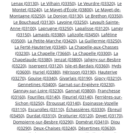
Lenax (03130)
,
Le Vilhain (03350)
,
Le Veurdre (03320)
,
Le
Montet (03240)
,
Le Mayet-d’École (03800)
,
Le Mayet-de-
Montagne (03250)
,
Le Donjon (03130)
,
Le Brethon (03350)
,
Le Bouchaud (03130)
,
Lavoine (03250)
,
Lavault-Sainte-
Anne (03100)
,
Laprugne (03250)
,
Lapalisse (03120)
,
Langy
(03150)
,
Lamaids (03380)
,
Lalizolle (03450)
,
Laféline
(03500)
,
La Petite-Marche (03420)
,
La Guillermie (03250)
,
La Ferté-Hauterive (03340)
,
La Chapelle-aux-Chasses
(03230)
,
La Chapelle (73660)
,
La Chapelle (03300)
,
La
Chapelaude (03380)
,
Jenzat (03800)
,
Jaligny-sur-Besbre
(03220)
,
Isserpent (03120)
,
Isle-et-Bardais (03360)
,
Hyds
(03600)
,
Huriel (03380)
,
Hérisson (03190)
,
Hauterive
(03270)
,
Gouise (03340)
,
Givarlais (03190)
,
Gipcy (03210)
,
Gennetines (03400)
,
Garnat-sur-Engièvre (03230)
,
Gannay-sur-Loire (03230)
,
Gannat (03800)
,
Franchesse
(03160)
,
Fourilles (03140)
,
Fleuriel (03140)
,
Ferrières-sur-
Sichon (03250)
,
Étroussat (03140)
,
Espinasse-Vozelle
(03110)
,
Escurolles (03110)
,
Échassières (03330)
,
Ébreuil
(03450)
,
Durdat (03310)
,
Droiturier (03120)
,
Doyet (03170)
,
Dompierre-sur-Besbre (03290)
,
Domérat (03410)
,
Diou
(03290)
,
Deux-Chaises (03240)
,
Désertines (03630)
,