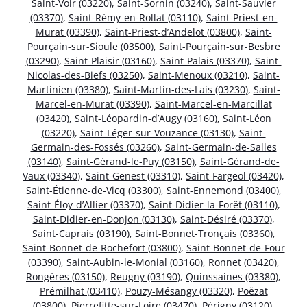
Saint-Voir (03220)
,
Saint-Sornin (03240)
,
Saint-Sauvier
(03370)
,
Saint-Rémy-en-Rollat (03110)
,
Saint-Priest-en-
Murat (03390)
,
Saint-Priest-d’Andelot (03800)
,
Saint-
Pourçain-sur-Sioule (03500)
,
Saint-Pourçain-sur-Besbre
(03290)
,
Saint-Plaisir (03160)
,
Saint-Palais (03370)
,
Saint-
Nicolas-des-Biefs (03250)
,
Saint-Menoux (03210)
,
Saint-
Martinien (03380)
,
Saint-Martin-des-Lais (03230)
,
Saint-
Marcel-en-Murat (03390)
,
Saint-Marcel-en-Marcillat
(03420)
,
Saint-Léopardin-d’Augy (03160)
,
Saint-Léon
(03220)
,
Saint-Léger-sur-Vouzance (03130)
,
Saint-
Germain-des-Fossés (03260)
,
Saint-Germain-de-Salles
(03140)
,
Saint-Gérand-le-Puy (03150)
,
Saint-Gérand-de-
Vaux (03340)
,
Saint-Genest (03310)
,
Saint-Fargeol (03420)
,
Saint-Étienne-de-Vicq (03300)
,
Saint-Ennemond (03400)
,
Saint-Éloy-d’Allier (03370)
,
Saint-Didier-la-Forêt (03110)
,
Saint-Didier-en-Donjon (03130)
,
Saint-Désiré (03370)
,
Saint-Caprais (03190)
,
Saint-Bonnet-Tronçais (03360)
,
Saint-Bonnet-de-Rochefort (03800)
,
Saint-Bonnet-de-Four
(03390)
,
Saint-Aubin-le-Monial (03160)
,
Ronnet (03420)
,
Rongères (03150)
,
Reugny (03190)
,
Quinssaines (03380)
,
Prémilhat (03410)
,
Pouzy-Mésangy (03320)
,
Poëzat
(03800)
,
Pierrefitte-sur-Loire (03470)
,
Périgny (03120)
,