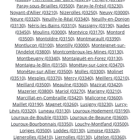
Paray-sous-Briailles (03500)
,
Paray-le-Frésil (03230)
,
Noyant-d’Allier (03210)
,
Nizerolles (03250)
,
Neuvy (03000)
,
Neure (03320)
,
Neuilly-le-Réal (03340)
,
Neuilly-en-Donjon
(03130)
,
Néris-les-Bains (03310)
,
Nassigny (03190)
,
Nades
(03450)
,
Moulins (03000)
,
Montvicq (03170)
,
Montord
(03500)
,
Montoldre (03150)
,
Montmarault (03390)
,
Montluçon (03100)
,
Montilly (03000)
,
Monteignet-sur-
l’Andelot (03800)
,
Montcombroux-les-Mines (03130)
,
Montbeugny (03340)
,
Montaiguët-en-Forez (03130)
,
Montaigu-le-Blin (03150)
,
Monétay-sur-Loire (03470)
,
Monétay-sur-Allier (03500)
,
Molles (03300)
,
Molinet
(03510)
,
Mesples (03370)
,
Mercy (03340)
,
Meillers (03210)
,
Meillard (03500)
,
Meaulne (03360)
,
Mazirat (03420)
,
Mazerier (03800)
,
Mariol (03270)
,
Marigny (03210)
,
Marcillat-en-Combraille (03420)
,
Malicorne (03600)
,
Maillet (03190)
,
Magnet (03260)
,
Lusigny (03230)
,
Lurcy-
Lévis (03320)
,
Luneau (03130)
,
Louroux-Hodement (03190)
,
Louroux-de-Bouble (03330)
,
Louroux-de-Beaune (03600)
,
Louroux-Bourbonnais (03350)
,
Louchy-Montfand (03500)
,
Loriges (03500)
,
Loddes (03130)
,
Limoise (03320)
,
Lignerolles (03410)
,
Liernolles (03130)
,
Lételon (03360)
,