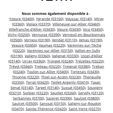
Nous sommes également disponible à
:
Yzeure (03400)
,
Ygrande (03160)
,
Voussac (03140)
,
Vitray
(03360)
,
Viplaix (03370)
,
Villeneuve-sur-Allier (03460)
,
Villefranche-d’Allier (03430)
,
Vieure (03430)
,
Vicq (03450)
,
Vichy (03200)
,
Vernusse (03390)
,
Verneuil-en-Bourbonnais
(03500)
,
Verneix (03190)
,
Vendat (03110)
,
Venas (03190)
,
Veauce (03450)
,
Vaumas (03220)
,
Varennes-sur-Tèche
(03220)
,
Varennes-sur-Allier (03150)
,
Vallon-en-Sully
(03190)
,
Valigny (03360)
,
Valignat (03330)
,
Ussel-d’Allier
(03140)
,
Urçay (03360)
,
Tronget (03240)
,
Trézelles (03220)
,
Trévol (03460)
,
Treteau (03220)
,
Treignat (03380)
,
Treban
(03240)
,
Toulon-sur-Allier (03400)
,
Tortezais (03430)
,
Thionne (03220)
,
Thiel-sur-Acolin (03230)
,
Theneuille
(03350)
,
Terjat (03420)
,
Teillet-Argenty (03410)
,
Taxat-
Senat (03140)
,
Target (03140)
,
Sussat (03450)
,
Souvigny
(03210)
,
Sorbier (03220)
,
Seuillet (03260)
,
Servilly (03120)
,
Serbannes (03700)
,
Sazeret (03390)
,
Saulzet (03800)
,
Saulcet (03500)
,
Sanssat (03150)
,
Saligny-sur-Roudon
(03470)
,
Sainte-Thérence (03420)
,
Saint-Yorre (03270)
,