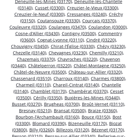
Deneuille-les-Mines (03170)
,
Deneuille-lès-Chantelle
(03140)
,
Cusset (03300)
,
Creuzier-le-Vieux (03300)
,
Creuzier-le-Neuf (03300)
,
Cressanges (03240)
,
Créchy
(03150)
,
Coutansouze (03330)
,
Courçais (03370)
,
Couleuvre (03320)
,
Coulanges (03470)
,
Coulandon (03000)
,
Cosne-d’Allier (03430)
,
Contigny (03500)
,
Commentry
(03600)
,
Cognat-Lyonne (03110)
,
Cindré (03220)
,
Chouvigny (03450)
,
Chirat-l’Église (03330)
,
Chézy (03230)
,
Chezelle (03140)
,
Chevagnes (03230)
,
Chemilly (03210)
,
Chazemais (03370)
,
Chavroches (03220)
,
Chavenon
(03440)
,
Châtelperron (03220)
,
Châtel-Montagne (03250)
,
Châtel-de-Neuvre (03500)
,
Château-sur-Allier (03320)
,
Chassenard (03510)
,
Charroux (03140)
,
Charmes (03800)
,
Charmeil (03110)
,
Chareil-Cintrat (03140)
,
Chantelle
(03140)
,
Chamblet (03170)
,
Chambérat (03370)
,
Cesset
(03500)
,
Cérilly (03350)
,
Buxières-les-Mines (03440)
,
Busset (03270)
,
Brugheas (03700)
,
Broût-Vernet (03110)
,
Bresnay (03210)
,
Bransat (03500)
,
Braize (03360)
,
Bourbon-l’Archambault (03160)
,
Bouce (03150)
,
Bost
(03300)
,
Blomard (03390)
,
Bizeneuille (03170)
,
Biozat
(03800)
,
Billy (03260)
,
Billezois (03120)
,
Bézenet (03170)
,
Besson (03210)
,
Bessay-sur-Allier (03340)
,
Bellerive-sur-