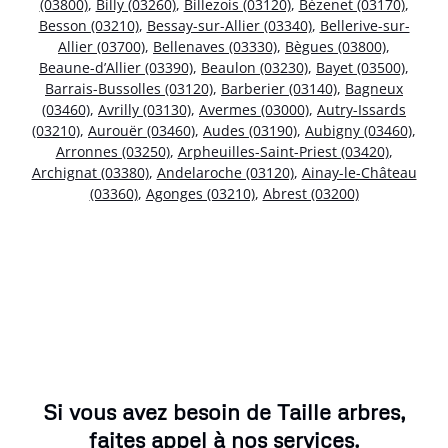
(03800)
,
Billy (03260)
,
Billezois (03120)
,
Bézenet (03170)
,
Besson (03210)
,
Bessay-sur-Allier (03340)
,
Bellerive-sur-
Allier (03700)
,
Bellenaves (03330)
,
Bègues (03800)
,
Beaune-d’Allier (03390)
,
Beaulon (03230)
,
Bayet (03500)
,
Barrais-Bussolles (03120)
,
Barberier (03140)
,
Bagneux
(03460)
,
Avrilly (03130)
,
Avermes (03000)
,
Autry-Issards
(03210)
,
Aurouër (03460)
,
Audes (03190)
,
Aubigny (03460)
,
Arronnes (03250)
,
Arpheuilles-Saint-Priest (03420)
,
Archignat (03380)
,
Andelaroche (03120)
,
Ainay-le-Château
(03360)
,
Agonges (03210)
,
Abrest (03200)
Si vous avez besoin de Taille arbres,
faites appel à nos services.