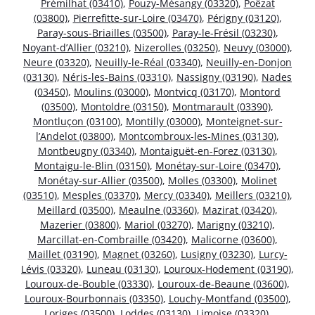
Prémilhat (03410)
,
Pouzy-Mésangy (03320)
,
Poëzat
(03800)
,
Pierrefitte-sur-Loire (03470)
,
Périgny (03120)
,
Paray-sous-Briailles (03500)
,
Paray-le-Frésil (03230)
,
Noyant-d’Allier (03210)
,
Nizerolles (03250)
,
Neuvy (03000)
,
Neure (03320)
,
Neuilly-le-Réal (03340)
,
Neuilly-en-Donjon
(03130)
,
Néris-les-Bains (03310)
,
Nassigny (03190)
,
Nades
(03450)
,
Moulins (03000)
,
Montvicq (03170)
,
Montord
(03500)
,
Montoldre (03150)
,
Montmarault (03390)
,
Montluçon (03100)
,
Montilly (03000)
,
Monteignet-sur-
l’Andelot (03800)
,
Montcombroux-les-Mines (03130)
,
Montbeugny (03340)
,
Montaiguët-en-Forez (03130)
,
Montaigu-le-Blin (03150)
,
Monétay-sur-Loire (03470)
,
Monétay-sur-Allier (03500)
,
Molles (03300)
,
Molinet
(03510)
,
Mesples (03370)
,
Mercy (03340)
,
Meillers (03210)
,
Meillard (03500)
,
Meaulne (03360)
,
Mazirat (03420)
,
Mazerier (03800)
,
Mariol (03270)
,
Marigny (03210)
,
Marcillat-en-Combraille (03420)
,
Malicorne (03600)
,
Maillet (03190)
,
Magnet (03260)
,
Lusigny (03230)
,
Lurcy-
Lévis (03320)
,
Luneau (03130)
,
Louroux-Hodement (03190)
,
Louroux-de-Bouble (03330)
,
Louroux-de-Beaune (03600)
,
Louroux-Bourbonnais (03350)
,
Louchy-Montfand (03500)
,
Loriges (03500)
,
Loddes (03130)
,
Limoise (03320)
,