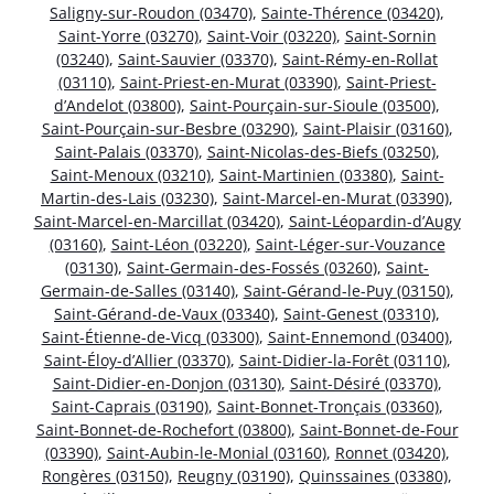
Saligny-sur-Roudon (03470)
,
Sainte-Thérence (03420)
,
Saint-Yorre (03270)
,
Saint-Voir (03220)
,
Saint-Sornin
(03240)
,
Saint-Sauvier (03370)
,
Saint-Rémy-en-Rollat
(03110)
,
Saint-Priest-en-Murat (03390)
,
Saint-Priest-
d’Andelot (03800)
,
Saint-Pourçain-sur-Sioule (03500)
,
Saint-Pourçain-sur-Besbre (03290)
,
Saint-Plaisir (03160)
,
Saint-Palais (03370)
,
Saint-Nicolas-des-Biefs (03250)
,
Saint-Menoux (03210)
,
Saint-Martinien (03380)
,
Saint-
Martin-des-Lais (03230)
,
Saint-Marcel-en-Murat (03390)
,
Saint-Marcel-en-Marcillat (03420)
,
Saint-Léopardin-d’Augy
(03160)
,
Saint-Léon (03220)
,
Saint-Léger-sur-Vouzance
(03130)
,
Saint-Germain-des-Fossés (03260)
,
Saint-
Germain-de-Salles (03140)
,
Saint-Gérand-le-Puy (03150)
,
Saint-Gérand-de-Vaux (03340)
,
Saint-Genest (03310)
,
Saint-Étienne-de-Vicq (03300)
,
Saint-Ennemond (03400)
,
Saint-Éloy-d’Allier (03370)
,
Saint-Didier-la-Forêt (03110)
,
Saint-Didier-en-Donjon (03130)
,
Saint-Désiré (03370)
,
Saint-Caprais (03190)
,
Saint-Bonnet-Tronçais (03360)
,
Saint-Bonnet-de-Rochefort (03800)
,
Saint-Bonnet-de-Four
(03390)
,
Saint-Aubin-le-Monial (03160)
,
Ronnet (03420)
,
Rongères (03150)
,
Reugny (03190)
,
Quinssaines (03380)
,