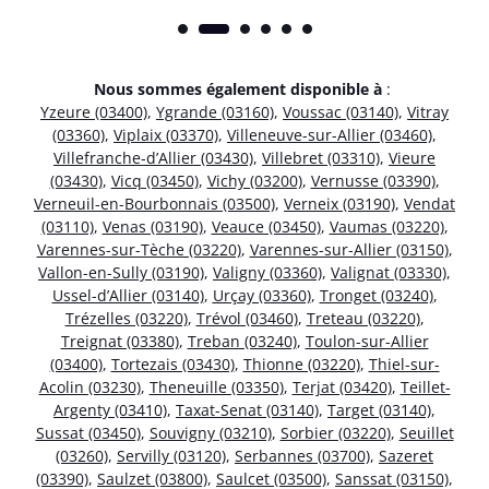
Nous sommes également disponible à
:
Yzeure (03400)
,
Ygrande (03160)
,
Voussac (03140)
,
Vitray
(03360)
,
Viplaix (03370)
,
Villeneuve-sur-Allier (03460)
,
Villefranche-d’Allier (03430)
,
Villebret (03310)
,
Vieure
(03430)
,
Vicq (03450)
,
Vichy (03200)
,
Vernusse (03390)
,
Verneuil-en-Bourbonnais (03500)
,
Verneix (03190)
,
Vendat
(03110)
,
Venas (03190)
,
Veauce (03450)
,
Vaumas (03220)
,
Varennes-sur-Tèche (03220)
,
Varennes-sur-Allier (03150)
,
Vallon-en-Sully (03190)
,
Valigny (03360)
,
Valignat (03330)
,
Ussel-d’Allier (03140)
,
Urçay (03360)
,
Tronget (03240)
,
Trézelles (03220)
,
Trévol (03460)
,
Treteau (03220)
,
Treignat (03380)
,
Treban (03240)
,
Toulon-sur-Allier
(03400)
,
Tortezais (03430)
,
Thionne (03220)
,
Thiel-sur-
Acolin (03230)
,
Theneuille (03350)
,
Terjat (03420)
,
Teillet-
Argenty (03410)
,
Taxat-Senat (03140)
,
Target (03140)
,
Sussat (03450)
,
Souvigny (03210)
,
Sorbier (03220)
,
Seuillet
(03260)
,
Servilly (03120)
,
Serbannes (03700)
,
Sazeret
(03390)
,
Saulzet (03800)
,
Saulcet (03500)
,
Sanssat (03150)
,