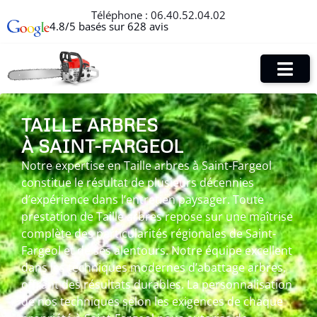
Téléphone :
06.40.52.04.02
4.8/5 basés sur 628 avis
TAILLE ARBRES
À SAINT-FARGEOL
Notre expertise en Taille arbres à Saint-Fargeol
constitue le résultat de plusieurs décennies
d’expérience dans l’entretien paysager. Toute
prestation de Taille arbres repose sur une maîtrise
complète des particularités régionales de Saint-
Fargeol et de ses alentours. Notre équipe excellent
dans les techniques modernes d’abattage arbres,
offrant des résultats durables. La personnalisation
de nos techniques selon les exigences de chaque