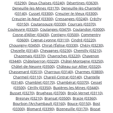
(03290)
,
Deux-Chaises (03240)
,
Désertines (03630)
,
Deneuille-les-Mines (03170)
,
Deneuille-lès-Chantelle
(03140)
,
Cusset (03300)
,
Creuzier-le-Vieux (03300)
,
Creuzier-le-Neuf (03300)
,
Cressanges (03240)
,
Créchy
(03150)
,
Coutansouze (03330)
,
Courçais (03370)
,
Couleuvre (03320)
,
Coulanges (03470)
,
Coulandon (03000)
,
Cosne-d’Allier (03430)
,
Contigny (03500)
,
Commentry
(03600)
,
Cognat-Lyonne (03110)
,
Cindré (03220)
,
Chouvigny (03450)
,
Chirat-l’Église (03330)
,
Chézy (03230)
,
Chezelle (03140)
,
Chevagnes (03230)
,
Chemilly (03210)
,
Chazemais (03370)
,
Chavroches (03220)
,
Chavenon
(03440)
,
Châtelperron (03220)
,
Châtel-Montagne (03250)
,
Châtel-de-Neuvre (03500)
,
Château-sur-Allier (03320)
,
Chassenard (03510)
,
Charroux (03140)
,
Charmes (03800)
,
Charmeil (03110)
,
Chareil-Cintrat (03140)
,
Chantelle
(03140)
,
Chamblet (03170)
,
Chambérat (03370)
,
Cesset
(03500)
,
Cérilly (03350)
,
Buxières-les-Mines (03440)
,
Busset (03270)
,
Brugheas (03700)
,
Broût-Vernet (03110)
,
Bresnay (03210)
,
Bransat (03500)
,
Braize (03360)
,
Bourbon-l’Archambault (03160)
,
Bouce (03150)
,
Bost
(03300)
,
Blomard (03390)
,
Bizeneuille (03170)
,
Biozat