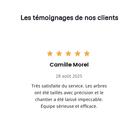
Les témoignages de nos clients
Camille Morel
28 août 2025
Très satisfaite du service. Les arbres
E
 mes
ont été taillés avec précision et le
dan
risé
chantier a été laissé impeccable.
donn
Équipe sérieuse et efficace.