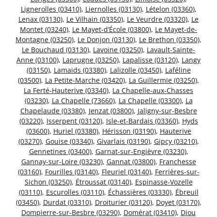
Lignerolles (03410)
,
Liernolles (03130)
,
Lételon (03360)
,
Lenax (03130)
,
Le Vilhain (03350)
,
Le Veurdre (03320)
,
Le
Montet (03240)
,
Le Mayet-d’École (03800)
,
Le Mayet-de-
Montagne (03250)
,
Le Donjon (03130)
,
Le Brethon (03350)
,
Le Bouchaud (03130)
,
Lavoine (03250)
,
Lavault-Sainte-
Anne (03100)
,
Laprugne (03250)
,
Lapalisse (03120)
,
Langy
(03150)
,
Lamaids (03380)
,
Lalizolle (03450)
,
Laféline
(03500)
,
La Petite-Marche (03420)
,
La Guillermie (03250)
,
La Ferté-Hauterive (03340)
,
La Chapelle-aux-Chasses
(03230)
,
La Chapelle (73660)
,
La Chapelle (03300)
,
La
Chapelaude (03380)
,
Jenzat (03800)
,
Jaligny-sur-Besbre
(03220)
,
Isserpent (03120)
,
Isle-et-Bardais (03360)
,
Hyds
(03600)
,
Huriel (03380)
,
Hérisson (03190)
,
Hauterive
(03270)
,
Gouise (03340)
,
Givarlais (03190)
,
Gipcy (03210)
,
Gennetines (03400)
,
Garnat-sur-Engièvre (03230)
,
Gannay-sur-Loire (03230)
,
Gannat (03800)
,
Franchesse
(03160)
,
Fourilles (03140)
,
Fleuriel (03140)
,
Ferrières-sur-
Sichon (03250)
,
Étroussat (03140)
,
Espinasse-Vozelle
(03110)
,
Escurolles (03110)
,
Échassières (03330)
,
Ébreuil
(03450)
,
Durdat (03310)
,
Droiturier (03120)
,
Doyet (03170)
,
Dompierre-sur-Besbre (03290)
,
Domérat (03410)
,
Diou