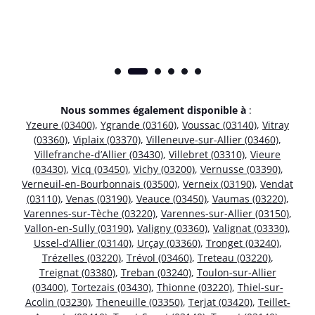
Nous sommes également disponible à
:
Yzeure (03400)
,
Ygrande (03160)
,
Voussac (03140)
,
Vitray
(03360)
,
Viplaix (03370)
,
Villeneuve-sur-Allier (03460)
,
Villefranche-d’Allier (03430)
,
Villebret (03310)
,
Vieure
(03430)
,
Vicq (03450)
,
Vichy (03200)
,
Vernusse (03390)
,
Verneuil-en-Bourbonnais (03500)
,
Verneix (03190)
,
Vendat
(03110)
,
Venas (03190)
,
Veauce (03450)
,
Vaumas (03220)
,
Varennes-sur-Tèche (03220)
,
Varennes-sur-Allier (03150)
,
Vallon-en-Sully (03190)
,
Valigny (03360)
,
Valignat (03330)
,
Ussel-d’Allier (03140)
,
Urçay (03360)
,
Tronget (03240)
,
Trézelles (03220)
,
Trévol (03460)
,
Treteau (03220)
,
Treignat (03380)
,
Treban (03240)
,
Toulon-sur-Allier
(03400)
,
Tortezais (03430)
,
Thionne (03220)
,
Thiel-sur-
Acolin (03230)
,
Theneuille (03350)
,
Terjat (03420)
,
Teillet-