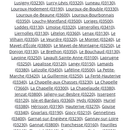
Lusigny (03230)
,
Lurcy-Lévis (03320)
,
Luneau (03130)
,
Louroux-Hodement (03190)
,
Louroux-de-Bouble (03330)
,
Louroux-de-Beaune (03600)
,
Louroux-Bourbonnais
(03350)
,
Louchy-Montfand (03500)
,
Loriges (03500)
,
Loddes (03130)
,
Limoise (03320)
,
Lignerolles (03410)
,
Liernolles (03130)
,
Lételon (03360)
,
Lenax (03130)
,
Le
Vilhain (03350)
,
Le Veurdre (03320)
,
Le Montet (03240)
,
Le
Mayet-d’École (03800)
,
Le Mayet-de-Montagne (03250)
,
Le
Donjon (03130)
,
Le Brethon (03350)
,
Le Bouchaud (03130)
,
Lavoine (03250)
,
Lavault-Sainte-Anne (03100)
,
Laprugne
(03250)
,
Lapalisse (03120)
,
Langy (03150)
,
Lamaids
(03380)
,
Lalizolle (03450)
,
Laféline (03500)
,
La Petite-
Marche (03420)
,
La Guillermie (03250)
,
La Ferté-Hauterive
(03340)
,
La Chapelle-aux-Chasses (03230)
,
La Chapelle
(73660)
,
La Chapelle (03300)
,
La Chapelaude (03380)
,
Jenzat (03800)
,
Jaligny-sur-Besbre (03220)
,
Isserpent
(03120)
,
Isle-et-Bardais (03360)
,
Hyds (03600)
,
Huriel
(03380)
,
Hérisson (03190)
,
Hauterive (03270)
,
Gouise
(03340)
,
Givarlais (03190)
,
Gipcy (03210)
,
Gennetines
(03400)
,
Garnat-sur-Engièvre (03230)
,
Gannay-sur-Loire
(03230)
,
Gannat (03800)
,
Franchesse (03160)
,
Fourilles