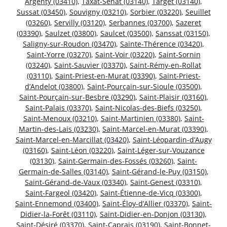
Argenty (03410)
,
Taxat-Senat (03140)
,
Target (03140)
,
Sussat (03450)
,
Souvigny (03210)
,
Sorbier (03220)
,
Seuillet
(03260)
,
Servilly (03120)
,
Serbannes (03700)
,
Sazeret
(03390)
,
Saulzet (03800)
,
Saulcet (03500)
,
Sanssat (03150)
,
Saligny-sur-Roudon (03470)
,
Sainte-Thérence (03420)
,
Saint-Yorre (03270)
,
Saint-Voir (03220)
,
Saint-Sornin
(03240)
,
Saint-Sauvier (03370)
,
Saint-Rémy-en-Rollat
(03110)
,
Saint-Priest-en-Murat (03390)
,
Saint-Priest-
d’Andelot (03800)
,
Saint-Pourçain-sur-Sioule (03500)
,
Saint-Pourçain-sur-Besbre (03290)
,
Saint-Plaisir (03160)
,
Saint-Palais (03370)
,
Saint-Nicolas-des-Biefs (03250)
,
Saint-Menoux (03210)
,
Saint-Martinien (03380)
,
Saint-
Martin-des-Lais (03230)
,
Saint-Marcel-en-Murat (03390)
,
Saint-Marcel-en-Marcillat (03420)
,
Saint-Léopardin-d’Augy
(03160)
,
Saint-Léon (03220)
,
Saint-Léger-sur-Vouzance
(03130)
,
Saint-Germain-des-Fossés (03260)
,
Saint-
Germain-de-Salles (03140)
,
Saint-Gérand-le-Puy (03150)
,
Saint-Gérand-de-Vaux (03340)
,
Saint-Genest (03310)
,
Saint-Fargeol (03420)
,
Saint-Étienne-de-Vicq (03300)
,
Saint-Ennemond (03400)
,
Saint-Éloy-d’Allier (03370)
,
Saint-
Didier-la-Forêt (03110)
,
Saint-Didier-en-Donjon (03130)
,
Saint-Désiré (03370)
,
Saint-Caprais (03190)
,
Saint-Bonnet-