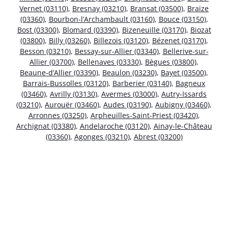
Vernet (03110)
,
Bresnay (03210)
,
Bransat (03500)
,
Braize
(03360)
,
Bourbon-l’Archambault (03160)
,
Bouce (03150)
,
Bost (03300)
,
Blomard (03390)
,
Bizeneuille (03170)
,
Biozat
(03800)
,
Billy (03260)
,
Billezois (03120)
,
Bézenet (03170)
,
Besson (03210)
,
Bessay-sur-Allier (03340)
,
Bellerive-sur-
Allier (03700)
,
Bellenaves (03330)
,
Bègues (03800)
,
Beaune-d’Allier (03390)
,
Beaulon (03230)
,
Bayet (03500)
,
Barrais-Bussolles (03120)
,
Barberier (03140)
,
Bagneux
(03460)
,
Avrilly (03130)
,
Avermes (03000)
,
Autry-Issards
(03210)
,
Aurouër (03460)
,
Audes (03190)
,
Aubigny (03460)
,
Arronnes (03250)
,
Arpheuilles-Saint-Priest (03420)
,
Archignat (03380)
,
Andelaroche (03120)
,
Ainay-le-Château
(03360)
,
Agonges (03210)
,
Abrest (03200)