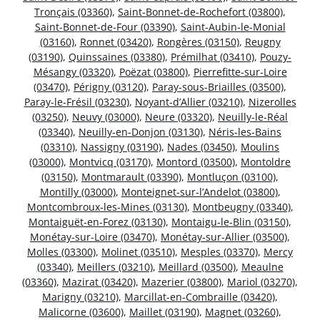
Tronçais (03360)
,
Saint-Bonnet-de-Rochefort (03800)
,
Saint-Bonnet-de-Four (03390)
,
Saint-Aubin-le-Monial
(03160)
,
Ronnet (03420)
,
Rongères (03150)
,
Reugny
(03190)
,
Quinssaines (03380)
,
Prémilhat (03410)
,
Pouzy-
Mésangy (03320)
,
Poëzat (03800)
,
Pierrefitte-sur-Loire
(03470)
,
Périgny (03120)
,
Paray-sous-Briailles (03500)
,
Paray-le-Frésil (03230)
,
Noyant-d’Allier (03210)
,
Nizerolles
(03250)
,
Neuvy (03000)
,
Neure (03320)
,
Neuilly-le-Réal
(03340)
,
Neuilly-en-Donjon (03130)
,
Néris-les-Bains
(03310)
,
Nassigny (03190)
,
Nades (03450)
,
Moulins
(03000)
,
Montvicq (03170)
,
Montord (03500)
,
Montoldre
(03150)
,
Montmarault (03390)
,
Montluçon (03100)
,
Montilly (03000)
,
Monteignet-sur-l’Andelot (03800)
,
Montcombroux-les-Mines (03130)
,
Montbeugny (03340)
,
Montaiguët-en-Forez (03130)
,
Montaigu-le-Blin (03150)
,
Monétay-sur-Loire (03470)
,
Monétay-sur-Allier (03500)
,
Molles (03300)
,
Molinet (03510)
,
Mesples (03370)
,
Mercy
(03340)
,
Meillers (03210)
,
Meillard (03500)
,
Meaulne
(03360)
,
Mazirat (03420)
,
Mazerier (03800)
,
Mariol (03270)
,
Marigny (03210)
,
Marcillat-en-Combraille (03420)
,
Malicorne (03600)
,
Maillet (03190)
,
Magnet (03260)
,