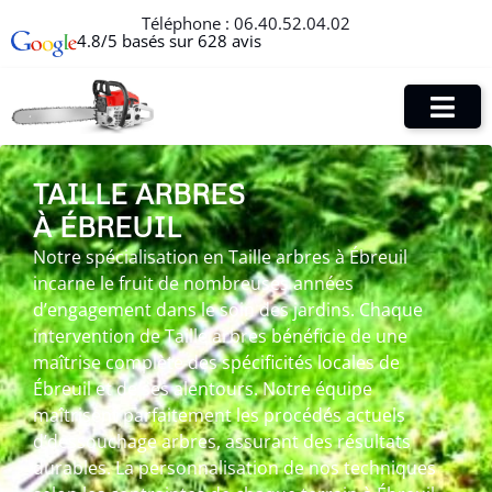
Téléphone :
06.40.52.04.02
4.8/5 basés sur 628 avis
TAILLE ARBRES
À ÉBREUIL
Notre spécialisation en Taille arbres à Ébreuil
incarne le fruit de nombreuses années
d’engagement dans le soin des jardins. Chaque
intervention de Taille arbres bénéficie de une
maîtrise complète des spécificités locales de
Ébreuil et de ses alentours. Notre équipe
maîtrisent parfaitement les procédés actuels
d’dessouchage arbres, assurant des résultats
durables. La personnalisation de nos techniques