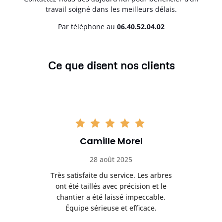
travail soigné dans les meilleurs délais.
Par téléphone au
06.40.52.04.02
Ce que disent nos clients
Camille Morel
28 août 2025
Très satisfaite du service. Les arbres
E
 mes
ont été taillés avec précision et le
dan
risé
chantier a été laissé impeccable.
donn
Équipe sérieuse et efficace.