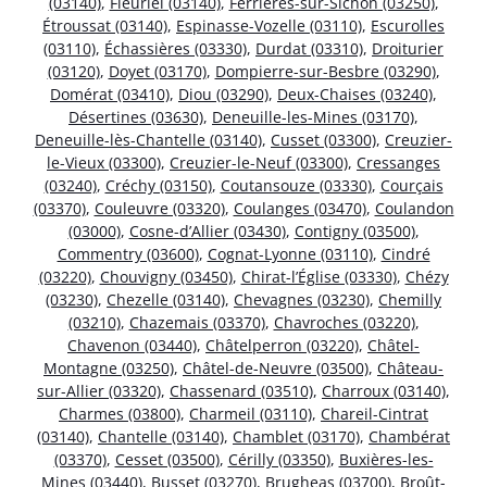
(03140)
,
Fleuriel (03140)
,
Ferrières-sur-Sichon (03250)
,
Étroussat (03140)
,
Espinasse-Vozelle (03110)
,
Escurolles
(03110)
,
Échassières (03330)
,
Durdat (03310)
,
Droiturier
(03120)
,
Doyet (03170)
,
Dompierre-sur-Besbre (03290)
,
Domérat (03410)
,
Diou (03290)
,
Deux-Chaises (03240)
,
Désertines (03630)
,
Deneuille-les-Mines (03170)
,
Deneuille-lès-Chantelle (03140)
,
Cusset (03300)
,
Creuzier-
le-Vieux (03300)
,
Creuzier-le-Neuf (03300)
,
Cressanges
(03240)
,
Créchy (03150)
,
Coutansouze (03330)
,
Courçais
(03370)
,
Couleuvre (03320)
,
Coulanges (03470)
,
Coulandon
(03000)
,
Cosne-d’Allier (03430)
,
Contigny (03500)
,
Commentry (03600)
,
Cognat-Lyonne (03110)
,
Cindré
(03220)
,
Chouvigny (03450)
,
Chirat-l’Église (03330)
,
Chézy
(03230)
,
Chezelle (03140)
,
Chevagnes (03230)
,
Chemilly
(03210)
,
Chazemais (03370)
,
Chavroches (03220)
,
Chavenon (03440)
,
Châtelperron (03220)
,
Châtel-
Montagne (03250)
,
Châtel-de-Neuvre (03500)
,
Château-
sur-Allier (03320)
,
Chassenard (03510)
,
Charroux (03140)
,
Charmes (03800)
,
Charmeil (03110)
,
Chareil-Cintrat
(03140)
,
Chantelle (03140)
,
Chamblet (03170)
,
Chambérat
(03370)
,
Cesset (03500)
,
Cérilly (03350)
,
Buxières-les-
Mines (03440)
,
Busset (03270)
,
Brugheas (03700)
,
Broût-