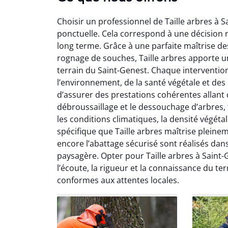
Choisir un professionnel de Taille arbres à S
ponctuelle. Cela correspond à une décision r
long terme. Grâce à une parfaite maîtrise de
rognage de souches, Taille arbres apporte 
terrain du Saint-Genest. Chaque interventio
So
l’environnement, de la santé végétale et des
d’assurer des prestations cohérentes allant de
0
débroussaillage et le dessouchage d’arbres, 
Servic
les conditions climatiques, la densité végéta
début à 
spécifique que Taille arbres maîtrise pleinem
été par
encore l’abattage sécurisé sont réalisés dan
et l
paysagère. Opter pour Taille arbres à Saint
interven
Je rec
l’écoute, la rigueur et la connaissance du ter
conformes aux attentes locales.