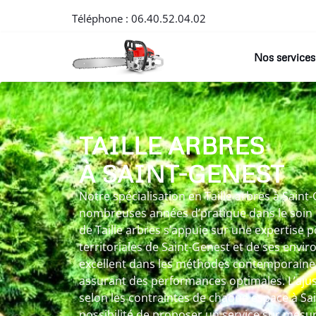
Téléphone :
06.40.52.04.02
Nos services
TAILLE ARBRES
À SAINT-GENEST
Notre spécialisation en Taille arbres à Saint
nombreuses années d’pratique dans le soin 
de Taille arbres s’appuie sur une expertise 
territoriales de Saint-Genest et de ses envi
excellent dans les méthodes contemporaines
assurant des performances optimales. L’aj
selon les contraintes de chaque espace à Sai
possibilité de proposer un service sur mesure