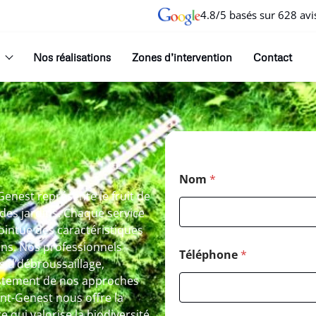
4.8/5 basés sur 628 avi
Nos réalisations
Zones d’intervention
Contact
Nom
*
-Genest représente le fruit de
des jardins. Chaque service
pointue des caractéristiques
rons. Nos professionnels
Téléphone
*
 d’débroussaillage,
ustement de nos approches
nt-Genest nous offre la
 qui valorise la biodiversité