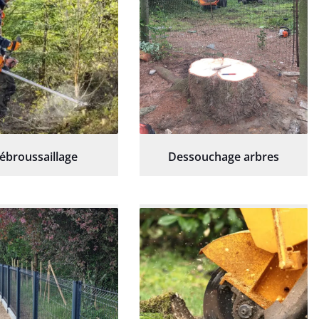
ébroussaillage
Dessouchage arbres