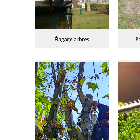
Élagage arbres
P