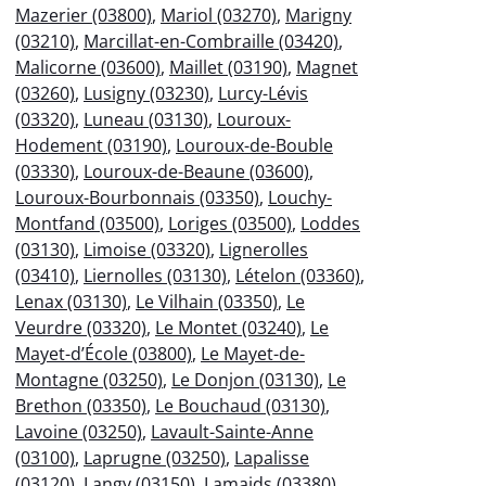
Mazerier (03800)
,
Mariol (03270)
,
Marigny
(03210)
,
Marcillat-en-Combraille (03420)
,
Malicorne (03600)
,
Maillet (03190)
,
Magnet
(03260)
,
Lusigny (03230)
,
Lurcy-Lévis
(03320)
,
Luneau (03130)
,
Louroux-
Hodement (03190)
,
Louroux-de-Bouble
(03330)
,
Louroux-de-Beaune (03600)
,
Louroux-Bourbonnais (03350)
,
Louchy-
Montfand (03500)
,
Loriges (03500)
,
Loddes
(03130)
,
Limoise (03320)
,
Lignerolles
(03410)
,
Liernolles (03130)
,
Lételon (03360)
,
Lenax (03130)
,
Le Vilhain (03350)
,
Le
Veurdre (03320)
,
Le Montet (03240)
,
Le
Mayet-d’École (03800)
,
Le Mayet-de-
Montagne (03250)
,
Le Donjon (03130)
,
Le
Brethon (03350)
,
Le Bouchaud (03130)
,
Lavoine (03250)
,
Lavault-Sainte-Anne
(03100)
,
Laprugne (03250)
,
Lapalisse
(03120)
,
Langy (03150)
,
Lamaids (03380)
,