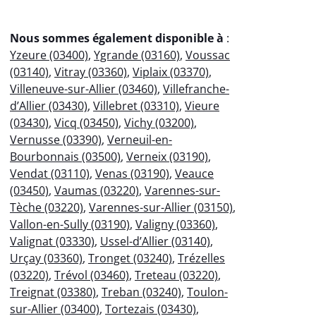
Nous sommes également disponible à
:
Yzeure (03400)
,
Ygrande (03160)
,
Voussac
(03140)
,
Vitray (03360)
,
Viplaix (03370)
,
Villeneuve-sur-Allier (03460)
,
Villefranche-
d’Allier (03430)
,
Villebret (03310)
,
Vieure
(03430)
,
Vicq (03450)
,
Vichy (03200)
,
Vernusse (03390)
,
Verneuil-en-
Bourbonnais (03500)
,
Verneix (03190)
,
Vendat (03110)
,
Venas (03190)
,
Veauce
(03450)
,
Vaumas (03220)
,
Varennes-sur-
Tèche (03220)
,
Varennes-sur-Allier (03150)
,
Vallon-en-Sully (03190)
,
Valigny (03360)
,
Valignat (03330)
,
Ussel-d’Allier (03140)
,
Urçay (03360)
,
Tronget (03240)
,
Trézelles
(03220)
,
Trévol (03460)
,
Treteau (03220)
,
Treignat (03380)
,
Treban (03240)
,
Toulon-
sur-Allier (03400)
,
Tortezais (03430)
,