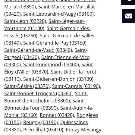
Murat (03390)
,
Saint-Marcel-en-Marcillat
(03420)
,
Saint-Léopardin-d’Augy (03160)
,
Saint-Léon (03220)
,
Saint-Léger-sur-
Vouzance (03130)
,
Saint-Germain-des-
Fossés (03260)
,
Saint-Germain-de-Salles
(03140)
,
Saint-Gérand-le-Puy (03150)
,
Saint-Gérand-de-Vaux (03340)
,
Saint-
Fargeol (03420)
,
Saint-Étienne-de-Vicq
(03300)
,
Saint-Ennemond (03400)
,
Saint-
Éloy-d’Allier (03370)
,
Saint-Didier-la-Forêt
(03110)
,
Saint-Didier-en-Donjon (03130)
,
Saint-Désiré (03370)
,
Saint-Caprais (03190)
,
Saint-Bonnet-Tronçais (03360)
,
Saint-
Bonnet-de-Rochefort (03800)
,
Saint-
Bonnet-de-Four (03390)
,
Saint-Aubin-le-
Monial (03160)
,
Ronnet (03420)
,
Rongères
(03150)
,
Reugny (03190)
,
Quinssaines
(03380)
,
Prémilhat (03410)
,
Pouzy-Mésangy