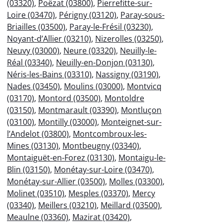
(03320)
,
Poëzat (03800)
,
Pierrefitte-sur-
Loire (03470)
,
Périgny (03120)
,
Paray-sous-
Briailles (03500)
,
Paray-le-Frésil (03230)
,
Noyant-d’Allier (03210)
,
Nizerolles (03250)
,
Neuvy (03000)
,
Neure (03320)
,
Neuilly-le-
Réal (03340)
,
Neuilly-en-Donjon (03130)
,
Néris-les-Bains (03310)
,
Nassigny (03190)
,
Nades (03450)
,
Moulins (03000)
,
Montvicq
(03170)
,
Montord (03500)
,
Montoldre
(03150)
,
Montmarault (03390)
,
Montluçon
(03100)
,
Montilly (03000)
,
Monteignet-sur-
l’Andelot (03800)
,
Montcombroux-les-
Mines (03130)
,
Montbeugny (03340)
,
Montaiguët-en-Forez (03130)
,
Montaigu-le-
Blin (03150)
,
Monétay-sur-Loire (03470)
,
Monétay-sur-Allier (03500)
,
Molles (03300)
,
Molinet (03510)
,
Mesples (03370)
,
Mercy
(03340)
,
Meillers (03210)
,
Meillard (03500)
,
Meaulne (03360)
,
Mazirat (03420)
,