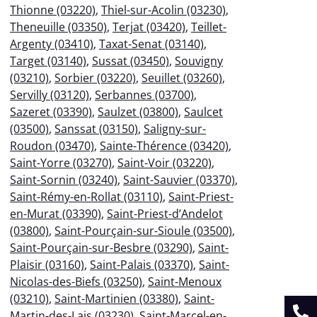
Thionne (03220)
,
Thiel-sur-Acolin (03230)
,
Theneuille (03350)
,
Terjat (03420)
,
Teillet-
Argenty (03410)
,
Taxat-Senat (03140)
,
Target (03140)
,
Sussat (03450)
,
Souvigny
(03210)
,
Sorbier (03220)
,
Seuillet (03260)
,
Servilly (03120)
,
Serbannes (03700)
,
Sazeret (03390)
,
Saulzet (03800)
,
Saulcet
(03500)
,
Sanssat (03150)
,
Saligny-sur-
Roudon (03470)
,
Sainte-Thérence (03420)
,
Saint-Yorre (03270)
,
Saint-Voir (03220)
,
Saint-Sornin (03240)
,
Saint-Sauvier (03370)
,
Saint-Rémy-en-Rollat (03110)
,
Saint-Priest-
en-Murat (03390)
,
Saint-Priest-d’Andelot
(03800)
,
Saint-Pourçain-sur-Sioule (03500)
,
Saint-Pourçain-sur-Besbre (03290)
,
Saint-
Plaisir (03160)
,
Saint-Palais (03370)
,
Saint-
Nicolas-des-Biefs (03250)
,
Saint-Menoux
(03210)
,
Saint-Martinien (03380)
,
Saint-
Martin-des-Lais (03230)
,
Saint-Marcel-en-