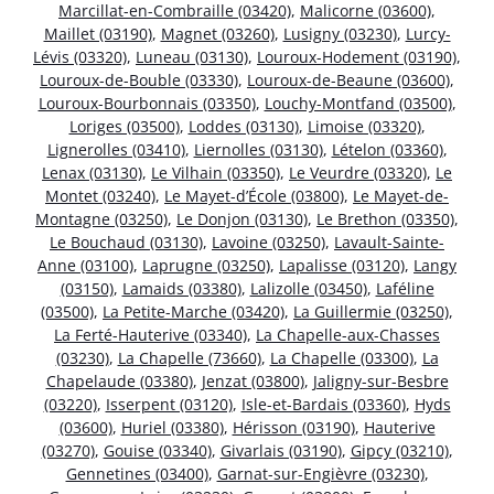
Marcillat-en-Combraille (03420)
,
Malicorne (03600)
,
Maillet (03190)
,
Magnet (03260)
,
Lusigny (03230)
,
Lurcy-
Lévis (03320)
,
Luneau (03130)
,
Louroux-Hodement (03190)
,
Louroux-de-Bouble (03330)
,
Louroux-de-Beaune (03600)
,
Louroux-Bourbonnais (03350)
,
Louchy-Montfand (03500)
,
Loriges (03500)
,
Loddes (03130)
,
Limoise (03320)
,
Lignerolles (03410)
,
Liernolles (03130)
,
Lételon (03360)
,
Lenax (03130)
,
Le Vilhain (03350)
,
Le Veurdre (03320)
,
Le
Montet (03240)
,
Le Mayet-d’École (03800)
,
Le Mayet-de-
Montagne (03250)
,
Le Donjon (03130)
,
Le Brethon (03350)
,
Le Bouchaud (03130)
,
Lavoine (03250)
,
Lavault-Sainte-
Anne (03100)
,
Laprugne (03250)
,
Lapalisse (03120)
,
Langy
(03150)
,
Lamaids (03380)
,
Lalizolle (03450)
,
Laféline
(03500)
,
La Petite-Marche (03420)
,
La Guillermie (03250)
,
La Ferté-Hauterive (03340)
,
La Chapelle-aux-Chasses
(03230)
,
La Chapelle (73660)
,
La Chapelle (03300)
,
La
Chapelaude (03380)
,
Jenzat (03800)
,
Jaligny-sur-Besbre
(03220)
,
Isserpent (03120)
,
Isle-et-Bardais (03360)
,
Hyds
(03600)
,
Huriel (03380)
,
Hérisson (03190)
,
Hauterive
(03270)
,
Gouise (03340)
,
Givarlais (03190)
,
Gipcy (03210)
,
Gennetines (03400)
,
Garnat-sur-Engièvre (03230)
,