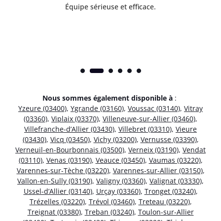
Équipe sérieuse et efficace.
Nous sommes également disponible à
:
Yzeure (03400)
,
Ygrande (03160)
,
Voussac (03140)
,
Vitray
(03360)
,
Viplaix (03370)
,
Villeneuve-sur-Allier (03460)
,
Villefranche-d’Allier (03430)
,
Villebret (03310)
,
Vieure
(03430)
,
Vicq (03450)
,
Vichy (03200)
,
Vernusse (03390)
,
Verneuil-en-Bourbonnais (03500)
,
Verneix (03190)
,
Vendat
(03110)
,
Venas (03190)
,
Veauce (03450)
,
Vaumas (03220)
,
Varennes-sur-Tèche (03220)
,
Varennes-sur-Allier (03150)
,
Vallon-en-Sully (03190)
,
Valigny (03360)
,
Valignat (03330)
,
Ussel-d’Allier (03140)
,
Urçay (03360)
,
Tronget (03240)
,
Trézelles (03220)
,
Trévol (03460)
,
Treteau (03220)
,
Treignat (03380)
,
Treban (03240)
,
Toulon-sur-Allier