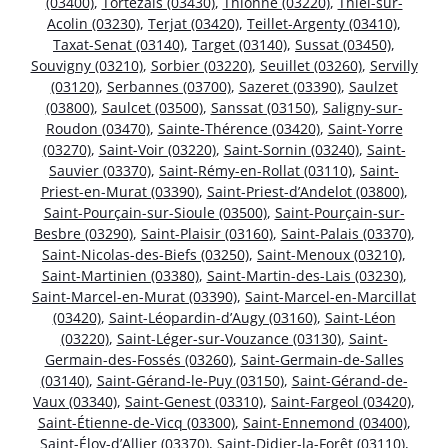
(03400)
,
Tortezais (03430)
,
Thionne (03220)
,
Thiel-sur-
Acolin (03230)
,
Terjat (03420)
,
Teillet-Argenty (03410)
,
Taxat-Senat (03140)
,
Target (03140)
,
Sussat (03450)
,
Souvigny (03210)
,
Sorbier (03220)
,
Seuillet (03260)
,
Servilly
(03120)
,
Serbannes (03700)
,
Sazeret (03390)
,
Saulzet
(03800)
,
Saulcet (03500)
,
Sanssat (03150)
,
Saligny-sur-
Roudon (03470)
,
Sainte-Thérence (03420)
,
Saint-Yorre
(03270)
,
Saint-Voir (03220)
,
Saint-Sornin (03240)
,
Saint-
Sauvier (03370)
,
Saint-Rémy-en-Rollat (03110)
,
Saint-
Priest-en-Murat (03390)
,
Saint-Priest-d’Andelot (03800)
,
Saint-Pourçain-sur-Sioule (03500)
,
Saint-Pourçain-sur-
Besbre (03290)
,
Saint-Plaisir (03160)
,
Saint-Palais (03370)
,
Saint-Nicolas-des-Biefs (03250)
,
Saint-Menoux (03210)
,
Saint-Martinien (03380)
,
Saint-Martin-des-Lais (03230)
,
Saint-Marcel-en-Murat (03390)
,
Saint-Marcel-en-Marcillat
(03420)
,
Saint-Léopardin-d’Augy (03160)
,
Saint-Léon
(03220)
,
Saint-Léger-sur-Vouzance (03130)
,
Saint-
Germain-des-Fossés (03260)
,
Saint-Germain-de-Salles
(03140)
,
Saint-Gérand-le-Puy (03150)
,
Saint-Gérand-de-
Vaux (03340)
,
Saint-Genest (03310)
,
Saint-Fargeol (03420)
,
Saint-Étienne-de-Vicq (03300)
,
Saint-Ennemond (03400)
,
Saint-Éloy-d’Allier (03370)
,
Saint-Didier-la-Forêt (03110)
,