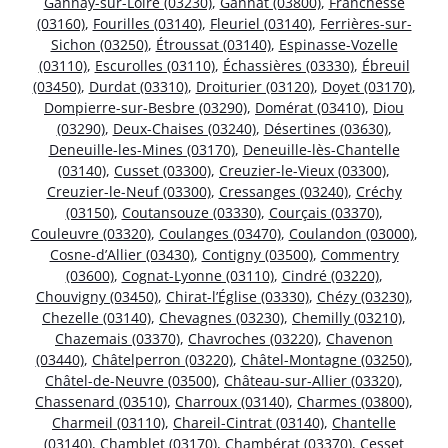
Gannay-sur-Loire (03230)
,
Gannat (03800)
,
Franchesse
(03160)
,
Fourilles (03140)
,
Fleuriel (03140)
,
Ferrières-sur-
Sichon (03250)
,
Étroussat (03140)
,
Espinasse-Vozelle
(03110)
,
Escurolles (03110)
,
Échassières (03330)
,
Ébreuil
(03450)
,
Durdat (03310)
,
Droiturier (03120)
,
Doyet (03170)
,
Dompierre-sur-Besbre (03290)
,
Domérat (03410)
,
Diou
(03290)
,
Deux-Chaises (03240)
,
Désertines (03630)
,
Deneuille-les-Mines (03170)
,
Deneuille-lès-Chantelle
(03140)
,
Cusset (03300)
,
Creuzier-le-Vieux (03300)
,
Creuzier-le-Neuf (03300)
,
Cressanges (03240)
,
Créchy
(03150)
,
Coutansouze (03330)
,
Courçais (03370)
,
Couleuvre (03320)
,
Coulanges (03470)
,
Coulandon (03000)
,
Cosne-d’Allier (03430)
,
Contigny (03500)
,
Commentry
(03600)
,
Cognat-Lyonne (03110)
,
Cindré (03220)
,
Chouvigny (03450)
,
Chirat-l’Église (03330)
,
Chézy (03230)
,
Chezelle (03140)
,
Chevagnes (03230)
,
Chemilly (03210)
,
Chazemais (03370)
,
Chavroches (03220)
,
Chavenon
(03440)
,
Châtelperron (03220)
,
Châtel-Montagne (03250)
,
Châtel-de-Neuvre (03500)
,
Château-sur-Allier (03320)
,
Chassenard (03510)
,
Charroux (03140)
,
Charmes (03800)
,
Charmeil (03110)
,
Chareil-Cintrat (03140)
,
Chantelle
(03140)
,
Chamblet (03170)
,
Chambérat (03370)
,
Cesset