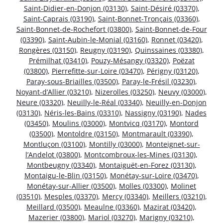
Saint-Didier-en-Donjon (03130)
,
Saint-Désiré (03370)
,
Saint-Caprais (03190)
,
Saint-Bonnet-Tronçais (03360)
,
Saint-Bonnet-de-Rochefort (03800)
,
Saint-Bonnet-de-Four
(03390)
,
Saint-Aubin-le-Monial (03160)
,
Ronnet (03420)
,
Rongères (03150)
,
Reugny (03190)
,
Quinssaines (03380)
,
Prémilhat (03410)
,
Pouzy-Mésangy (03320)
,
Poëzat
(03800)
,
Pierrefitte-sur-Loire (03470)
,
Périgny (03120)
,
Paray-sous-Briailles (03500)
,
Paray-le-Frésil (03230)
,
Noyant-d’Allier (03210)
,
Nizerolles (03250)
,
Neuvy (03000)
,
Neure (03320)
,
Neuilly-le-Réal (03340)
,
Neuilly-en-Donjon
(03130)
,
Néris-les-Bains (03310)
,
Nassigny (03190)
,
Nades
(03450)
,
Moulins (03000)
,
Montvicq (03170)
,
Montord
(03500)
,
Montoldre (03150)
,
Montmarault (03390)
,
Montluçon (03100)
,
Montilly (03000)
,
Monteignet-sur-
l’Andelot (03800)
,
Montcombroux-les-Mines (03130)
,
Montbeugny (03340)
,
Montaiguët-en-Forez (03130)
,
Montaigu-le-Blin (03150)
,
Monétay-sur-Loire (03470)
,
Monétay-sur-Allier (03500)
,
Molles (03300)
,
Molinet
(03510)
,
Mesples (03370)
,
Mercy (03340)
,
Meillers (03210)
,
Meillard (03500)
,
Meaulne (03360)
,
Mazirat (03420)
,
Mazerier (03800)
,
Mariol (03270)
,
Marigny (03210)
,