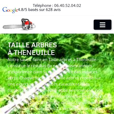
Téléphone :
06.40.52.04.02
4.8/5 basés sur 628 avis
TAILLE ARBRES
À THENEUILLE
Notre savoir-faire en Taille arbres à Theneuille
constitue le résultat de nombreuses années
d’expérience dans la maintenance des espaces
verts. Chaque service de Taille arbres repose sur
une expertise pointue des caractéristiques
territoriales de Theneuille et de ses environs. Nos
spécialistes dominent entièrement les méthodes
contemporaines d’rognage de souches, offrant des
performances optimales. La personnalisation de