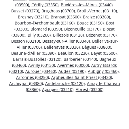
(03500)
,
Cérilly (03350)
,
Buxières-les-Mines (03440)
,
Busset (03270)
,
Brugheas (03700)
,
Broût-Vernet (03110)
,
Bresnay (03210)
,
Bransat (03500)
,
Braize (03360)
,
Bourbon-l’Archambault (03160)
,
Bouce (03150)
,
Bost
(03300)
,
Blomard (03390)
,
Bizeneuille (03170)
,
Biozat
(03800)
,
Billy (03260)
,
Billezois (03120)
,
Bézenet (03170)
,
Besson (03210)
,
Bessay-sur-Allier (03340)
,
Bellerive-sur-
Allier (03700)
,
Bellenaves (03330)
,
Bègues (03800)
,
Beaune-d’Allier (03390)
,
Beaulon (03230)
,
Bayet (03500)
,
Barrais-Bussolles (03120)
,
Barberier (03140)
,
Bagneux
(03460)
,
Avrilly (03130)
,
Avermes (03000)
,
Autry-Issards
(03210)
,
Aurouër (03460)
,
Audes (03190)
,
Aubigny (03460)
,
Arronnes (03250)
,
Arpheuilles-Saint-Priest (03420)
,
Archignat (03380)
,
Andelaroche (03120)
,
Ainay-le-Château
(03360)
,
Agonges (03210)
,
Abrest (03200)