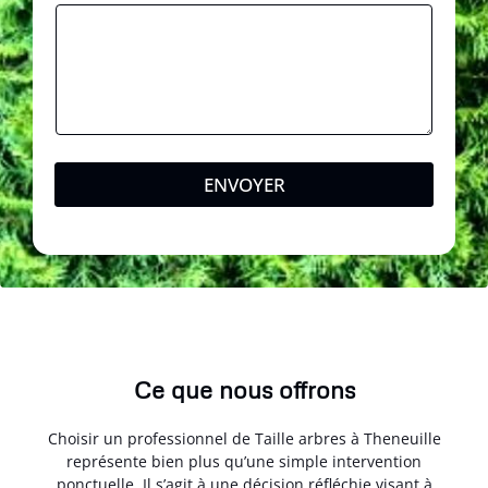
n
e
P
o
s
t
a
l
ENVOYER
Ce que nous offrons
Choisir un professionnel de Taille arbres à Theneuille
représente bien plus qu’une simple intervention
ponctuelle. Il s’agit à une décision réfléchie visant à