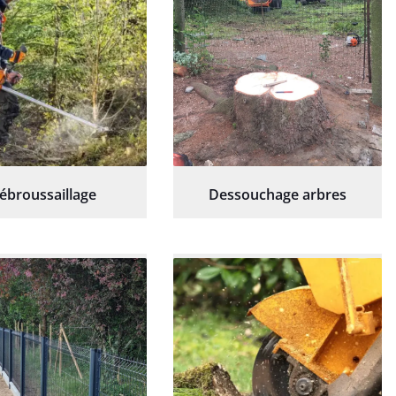
ébroussaillage
Dessouchage arbres