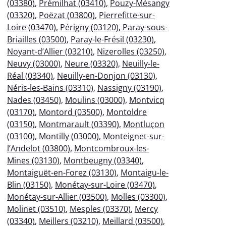
(03380)
,
Prémilhat (03410)
,
Pouzy-Mésangy
(03320)
,
Poëzat (03800)
,
Pierrefitte-sur-
Loire (03470)
,
Périgny (03120)
,
Paray-sous-
Briailles (03500)
,
Paray-le-Frésil (03230)
,
Noyant-d’Allier (03210)
,
Nizerolles (03250)
,
Neuvy (03000)
,
Neure (03320)
,
Neuilly-le-
Réal (03340)
,
Neuilly-en-Donjon (03130)
,
Néris-les-Bains (03310)
,
Nassigny (03190)
,
Nades (03450)
,
Moulins (03000)
,
Montvicq
(03170)
,
Montord (03500)
,
Montoldre
(03150)
,
Montmarault (03390)
,
Montluçon
(03100)
,
Montilly (03000)
,
Monteignet-sur-
l’Andelot (03800)
,
Montcombroux-les-
Mines (03130)
,
Montbeugny (03340)
,
Montaiguët-en-Forez (03130)
,
Montaigu-le-
Blin (03150)
,
Monétay-sur-Loire (03470)
,
Monétay-sur-Allier (03500)
,
Molles (03300)
,
Molinet (03510)
,
Mesples (03370)
,
Mercy
(03340)
,
Meillers (03210)
,
Meillard (03500)
,