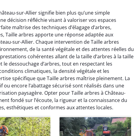
hâteau-sur-Allier signifie bien plus qu’une simple
ne décision réfléchie visant à valoriser vos espaces
rfaite maîtrise des techniques d’élagage d’arbres,
s, Taille arbres apporte une réponse adaptée aux
eau-sur-Allier. Chaque intervention de Taille arbres
raya Benali
Léandro Vasseur
ronnement, de la santé végétale et des attentes réelles du
estations cohérentes allant de la taille d’arbres à la taille
7 février 2026
12 juillet 2025
et le dessouchage d’arbres, tout en respectant les
e irréprochable du
Intervention rapide et très
 conditions climatiques, la densité végétale et les
la fin. Les arbres ont
professionnelle pour
tise spécifique que Taille arbres maîtrise pleinement. La
faitement entretenus
l’élagage de mes arbres. Le
if ou encore l’abattage sécurisé sont réalisés dans une
e nettoyage après
travail est propre, sécurisé et
risation paysagère. Opter pour Taille arbres à Château-
tion est impeccable.
parfaitement réalisé. Je
ommande vivement.
recommande sans hésiter.
ment fondé sur l’écoute, la rigueur et la connaissance du
les, esthétiques et conformes aux attentes locales.