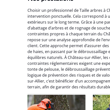
Choisir un professionnel de Taille arbres à C
intervention ponctuelle. Cela correspond à u
extérieurs sur le long terme. Grâce à une pa
d’abattage d’arbres et de rognage de souche
contraintes propres à chaque terrain du Chât
So
repose sur une analyse approfondie de l’envi
client. Cette approche permet d’assurer des pr
0
de haies, en passant par le débroussaillage 
Servic
équilibres naturels. À Château-sur-Allier, les
début à 
contraintes réglementaires exigent une exper
été par
tonte de pelouse, le débroussaillage prévent
et l
logique de prévention des risques et de valo
interven
Je rec
sur-Allier, c’est bénéficier d’un accompagne
terrain, afin de garantir des résultats durab