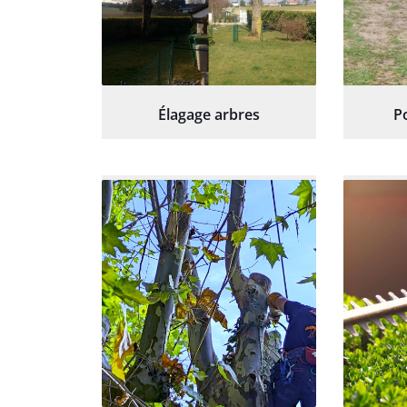
Élagage arbres
P