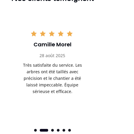
Camille Morel
Yan
28 août 2025
15 se
Très satisfaite du service. Les
Excellent t
arbres ont été taillés avec
réalisé 
précision et le chantier a été
annoncés
laissé impeccable. Équipe
donnés étai
sérieuse et efficace.
le résul