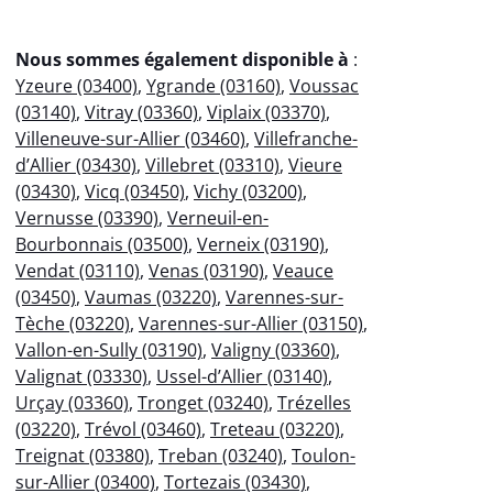
Nous sommes également disponible à
:
Yzeure (03400)
,
Ygrande (03160)
,
Voussac
(03140)
,
Vitray (03360)
,
Viplaix (03370)
,
Villeneuve-sur-Allier (03460)
,
Villefranche-
d’Allier (03430)
,
Villebret (03310)
,
Vieure
(03430)
,
Vicq (03450)
,
Vichy (03200)
,
Vernusse (03390)
,
Verneuil-en-
Bourbonnais (03500)
,
Verneix (03190)
,
Vendat (03110)
,
Venas (03190)
,
Veauce
(03450)
,
Vaumas (03220)
,
Varennes-sur-
Tèche (03220)
,
Varennes-sur-Allier (03150)
,
Vallon-en-Sully (03190)
,
Valigny (03360)
,
Valignat (03330)
,
Ussel-d’Allier (03140)
,
Urçay (03360)
,
Tronget (03240)
,
Trézelles
(03220)
,
Trévol (03460)
,
Treteau (03220)
,
Treignat (03380)
,
Treban (03240)
,
Toulon-
sur-Allier (03400)
,
Tortezais (03430)
,