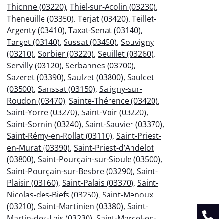
Thionne (03220)
,
Thiel-sur-Acolin (03230)
,
Theneuille (03350)
,
Terjat (03420)
,
Teillet-
Argenty (03410)
,
Taxat-Senat (03140)
,
Target (03140)
,
Sussat (03450)
,
Souvigny
(03210)
,
Sorbier (03220)
,
Seuillet (03260)
,
Servilly (03120)
,
Serbannes (03700)
,
Sazeret (03390)
,
Saulzet (03800)
,
Saulcet
(03500)
,
Sanssat (03150)
,
Saligny-sur-
Roudon (03470)
,
Sainte-Thérence (03420)
,
Saint-Yorre (03270)
,
Saint-Voir (03220)
,
Saint-Sornin (03240)
,
Saint-Sauvier (03370)
,
Saint-Rémy-en-Rollat (03110)
,
Saint-Priest-
en-Murat (03390)
,
Saint-Priest-d’Andelot
(03800)
,
Saint-Pourçain-sur-Sioule (03500)
,
Saint-Pourçain-sur-Besbre (03290)
,
Saint-
Plaisir (03160)
,
Saint-Palais (03370)
,
Saint-
Nicolas-des-Biefs (03250)
,
Saint-Menoux
(03210)
,
Saint-Martinien (03380)
,
Saint-
Martin-des-Lais (03230)
,
Saint-Marcel-en-