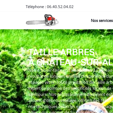
Téléphone :
06.40.52.04.02
Nos services
TAILLE ARBRES
À CHÂTEAU-SUR-AL
Notre savoir-faire en Taille arbres à Château-
résultat de longues années d’expérience da
espaces verts. Toute prestation de Taille ar
expertise pointue des spécificités locales de
alentours. Nos professionnels dominent ent
actuels d’débroussaillage, offrant des résult
nos techniques selon les exigences de chaq
Allier nous permet de fournir un accompag