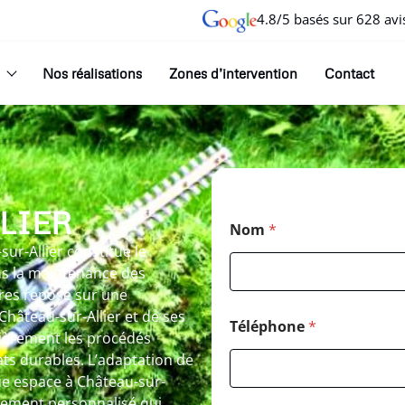
4.8/5 basés sur 628 avi
Nos réalisations
Zones d’intervention
Contact
LIER
Nom
*
sur-Allier constitue le
ns la maintenance des
bres repose sur une
 Château-sur-Allier et de ses
Téléphone
*
ièrement les procédés
ats durables. L’adaptation de
ue espace à Château-sur-
nement personnalisé qui