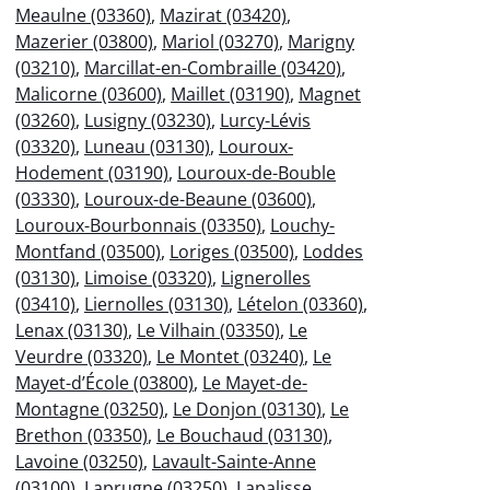
Meaulne (03360)
,
Mazirat (03420)
,
Mazerier (03800)
,
Mariol (03270)
,
Marigny
(03210)
,
Marcillat-en-Combraille (03420)
,
Malicorne (03600)
,
Maillet (03190)
,
Magnet
(03260)
,
Lusigny (03230)
,
Lurcy-Lévis
(03320)
,
Luneau (03130)
,
Louroux-
Hodement (03190)
,
Louroux-de-Bouble
(03330)
,
Louroux-de-Beaune (03600)
,
Louroux-Bourbonnais (03350)
,
Louchy-
Montfand (03500)
,
Loriges (03500)
,
Loddes
(03130)
,
Limoise (03320)
,
Lignerolles
(03410)
,
Liernolles (03130)
,
Lételon (03360)
,
Lenax (03130)
,
Le Vilhain (03350)
,
Le
Veurdre (03320)
,
Le Montet (03240)
,
Le
Mayet-d’École (03800)
,
Le Mayet-de-
Montagne (03250)
,
Le Donjon (03130)
,
Le
Brethon (03350)
,
Le Bouchaud (03130)
,
Lavoine (03250)
,
Lavault-Sainte-Anne
(03100)
,
Laprugne (03250)
,
Lapalisse