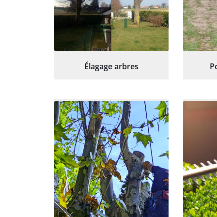
Élagage arbres
P