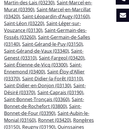
Martin-des-Lais (03230)
,
Saint-Marcel-en-
Murat (03390)
,
Saint-Marcel-en-Marcillat
(03420)
,
Saint-Léopardin-d’Augy (03160)
,
Saint-Léon (03220)
,
Saint-Léger-sur-
Vouzance (03130)
,
Saint-Germain-des-
Fossés (03260)
,
Saint-Germain-de-Salles
(03140)
,
Saint-Gérand-le-Puy (03150)
,
Saint-Gérand-de-Vaux (03340)
,
Saint-
Genest (03310)
,
Saint-Fargeol (03420)
,
Saint-Étienne-de-Vicq (03300)
,
Saint-
Ennemond (03400)
,
Saint-Éloy-d’Allier
(03370)
,
Saint-Didier-la-Forêt (03110)
,
Saint-Didier-en-Donjon (03130)
,
Saint-
Désiré (03370)
,
Saint-Caprais (03190)
,
Saint-Bonnet-Tronçais (03360)
,
Saint-
Bonnet-de-Rochefort (03800)
,
Saint-
Bonnet-de-Four (03390)
,
Saint-Aubin-le-
Monial (03160)
,
Ronnet (03420)
,
Rongères
(03150)
,
Reugny (03190)
,
Quinssaines