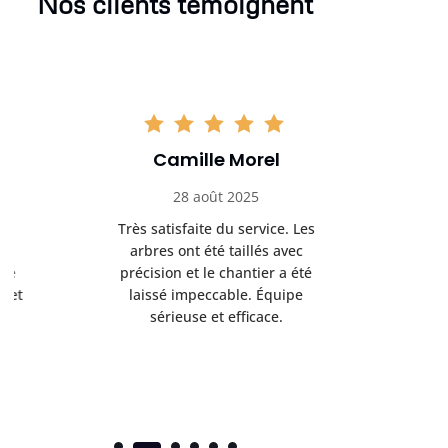
Nos clients témoignent
Camille Morel
Yan
28 août 2025
15 se
Très satisfaite du service. Les
Excellent t
arbres ont été taillés avec
réalisé 
précision et le chantier a été
annoncés
laissé impeccable. Équipe
donnés étai
sérieuse et efficace.
le résul