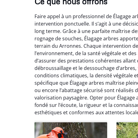
Ce que nous offrons
Faire appel à un professionnel de Élagage a
intervention ponctuelle. Il s’agit à une décis
long terme. Grâce à une parfaite maîtrise de
rognage de souches, Élagage arbres apport
terrain du Arronnes. Chaque intervention d
So
l’environnement, de la santé végétale et des
d’assurer des prestations cohérentes allant de
0
débroussaillage et le dessouchage d’arbres, t
Servic
conditions climatiques, la densité végétale e
début à 
spécifique que Élagage arbres maîtrise plein
été par
ou encore l’abattage sécurisé sont réalisés 
et l
valorisation paysagère. Opter pour Élagage
interven
Je rec
fondé sur l’écoute, la rigueur et la connaissa
esthétiques et conformes aux attentes local