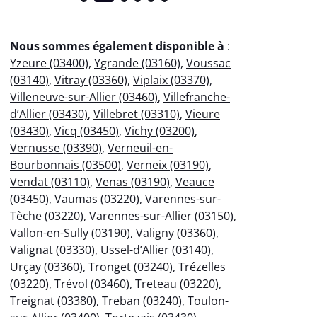
Nous sommes également disponible à
:
Yzeure (03400)
,
Ygrande (03160)
,
Voussac
(03140)
,
Vitray (03360)
,
Viplaix (03370)
,
Villeneuve-sur-Allier (03460)
,
Villefranche-
d’Allier (03430)
,
Villebret (03310)
,
Vieure
(03430)
,
Vicq (03450)
,
Vichy (03200)
,
Vernusse (03390)
,
Verneuil-en-
Bourbonnais (03500)
,
Verneix (03190)
,
Vendat (03110)
,
Venas (03190)
,
Veauce
(03450)
,
Vaumas (03220)
,
Varennes-sur-
Tèche (03220)
,
Varennes-sur-Allier (03150)
,
Vallon-en-Sully (03190)
,
Valigny (03360)
,
Valignat (03330)
,
Ussel-d’Allier (03140)
,
Urçay (03360)
,
Tronget (03240)
,
Trézelles
(03220)
,
Trévol (03460)
,
Treteau (03220)
,
Treignat (03380)
,
Treban (03240)
,
Toulon-