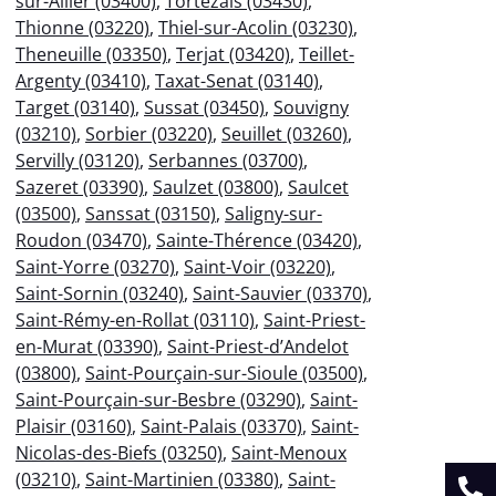
sur-Allier (03400)
,
Tortezais (03430)
,
Thionne (03220)
,
Thiel-sur-Acolin (03230)
,
Theneuille (03350)
,
Terjat (03420)
,
Teillet-
Argenty (03410)
,
Taxat-Senat (03140)
,
Target (03140)
,
Sussat (03450)
,
Souvigny
(03210)
,
Sorbier (03220)
,
Seuillet (03260)
,
Servilly (03120)
,
Serbannes (03700)
,
Sazeret (03390)
,
Saulzet (03800)
,
Saulcet
(03500)
,
Sanssat (03150)
,
Saligny-sur-
Roudon (03470)
,
Sainte-Thérence (03420)
,
Saint-Yorre (03270)
,
Saint-Voir (03220)
,
Saint-Sornin (03240)
,
Saint-Sauvier (03370)
,
Saint-Rémy-en-Rollat (03110)
,
Saint-Priest-
en-Murat (03390)
,
Saint-Priest-d’Andelot
(03800)
,
Saint-Pourçain-sur-Sioule (03500)
,
Saint-Pourçain-sur-Besbre (03290)
,
Saint-
Plaisir (03160)
,
Saint-Palais (03370)
,
Saint-
Nicolas-des-Biefs (03250)
,
Saint-Menoux
(03210)
,
Saint-Martinien (03380)
,
Saint-