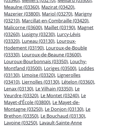
(03340)
,
Meillers (03210)
,
Meillard (03500)
,
Meaulne (03360)
,
Mazirat (03420)
,
Mazerier (03800)
,
Mariol (03270)
,
Marigny
(03210)
,
Marcillat-en-Combraille (03420)
,
Malicorne (03600)
,
Maillet (03190)
,
Magnet
(03260)
,
Lusigny (03230)
,
Lurcy-Lévis
(03320)
,
Luneau (03130)
,
Louroux-
Hodement (03190)
,
Louroux-de-Bouble
(03330)
,
Louroux-de-Beaune (03600)
,
Louroux-Bourbonnais (03350)
,
Louchy-
Montfand (03500)
,
Loriges (03500)
,
Loddes
(03130)
,
Limoise (03320)
,
Lignerolles
(03410)
,
Liernolles (03130)
,
Lételon (03360)
,
Lenax (03130)
,
Le Vilhain (03350)
,
Le
Veurdre (03320)
,
Le Montet (03240)
,
Le
Mayet-d’École (03800)
,
Le Mayet-de-
Montagne (03250)
,
Le Donjon (03130)
,
Le
Brethon (03350)
,
Le Bouchaud (03130)
,
Lavoine (03250)
,
Lavault-Sainte-Anne