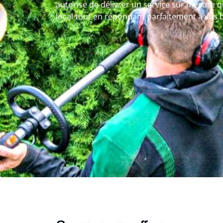
autorise de délivrer un service sur mesure q
local tout en répondant parfaitement à vos b