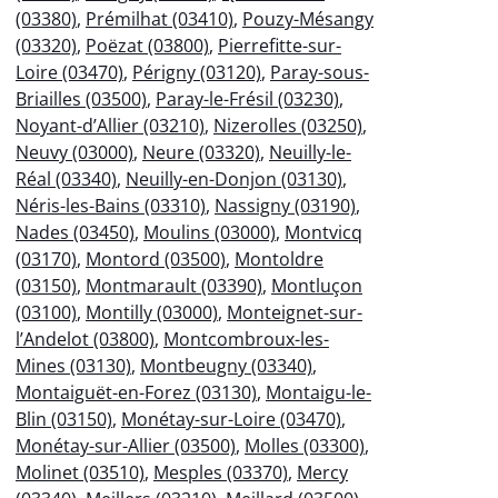
(03380)
,
Prémilhat (03410)
,
Pouzy-Mésangy
(03320)
,
Poëzat (03800)
,
Pierrefitte-sur-
Loire (03470)
,
Périgny (03120)
,
Paray-sous-
Briailles (03500)
,
Paray-le-Frésil (03230)
,
Noyant-d’Allier (03210)
,
Nizerolles (03250)
,
Neuvy (03000)
,
Neure (03320)
,
Neuilly-le-
Réal (03340)
,
Neuilly-en-Donjon (03130)
,
Néris-les-Bains (03310)
,
Nassigny (03190)
,
Nades (03450)
,
Moulins (03000)
,
Montvicq
(03170)
,
Montord (03500)
,
Montoldre
(03150)
,
Montmarault (03390)
,
Montluçon
(03100)
,
Montilly (03000)
,
Monteignet-sur-
l’Andelot (03800)
,
Montcombroux-les-
Mines (03130)
,
Montbeugny (03340)
,
Montaiguët-en-Forez (03130)
,
Montaigu-le-
Blin (03150)
,
Monétay-sur-Loire (03470)
,
Monétay-sur-Allier (03500)
,
Molles (03300)
,
Molinet (03510)
,
Mesples (03370)
,
Mercy