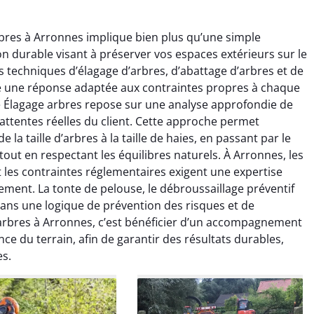
rbres à Arronnes implique bien plus qu’une simple
ion durable visant à préserver vos espaces extérieurs sur le
s techniques d’élagage d’arbres, d’abattage d’arbres et de
e une réponse adaptée aux contraintes propres à chaque
e Élagage arbres repose sur une analyse approfondie de
raya Benali
Léandro Vasseur
 attentes réelles du client. Cette approche permet
 la taille d’arbres à la taille de haies, en passant par le
7 février 2026
12 juillet 2025
out en respectant les équilibres naturels. À Arronnes, les
e irréprochable du
Intervention rapide et très
t les contraintes réglementaires exigent une expertise
la fin. Les arbres ont
professionnelle pour
ement. La tonte de pelouse, le débroussaillage préventif
faitement entretenus
l’élagage de mes arbres. Le
dans une logique de prévention des risques et de
e nettoyage après
travail est propre, sécurisé et
 arbres à Arronnes, c’est bénéficier d’un accompagnement
tion est impeccable.
parfaitement réalisé. Je
ommande vivement.
recommande sans hésiter.
nce du terrain, afin de garantir des résultats durables,
es.