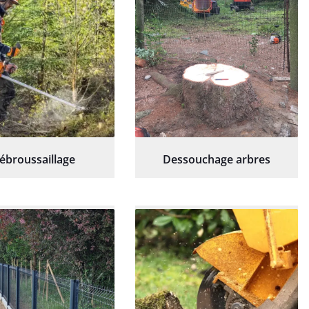
ébroussaillage
Dessouchage arbres