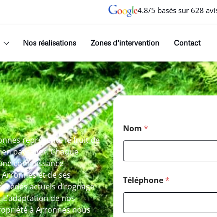
4.8/5 basés sur 628 avi
Nos réalisations
Zones d’intervention
Contact
Nom
*
onnes représente le fruit de
tien paysager. Chaque
 une connaissance
e Arronnes et de ses
Téléphone
*
procédés actuels d’rognage
. L’adaptation de nos
ropriété à Arronnes nous