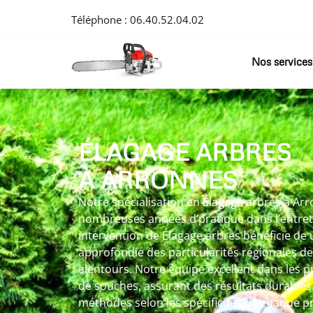
Téléphone :
06.40.52.04.02
Nos services
ÉLAGAGE ARBRES
À ARRONNES
Notre spécialisation en Élagage arbres à Arr
nombreuses années d’pratique dans l’entre
intervention de Élagage arbres bénéficie de
approfondie des particularités régionales d
alentours. Notre équipe excellent dans les 
de souches, assurant des résultats durables
méthodes selon les spécificités de chaque p