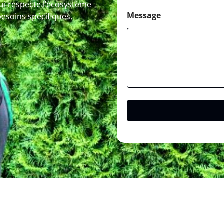
ui respecte l’écosystème
Message
esoins spécifiques.