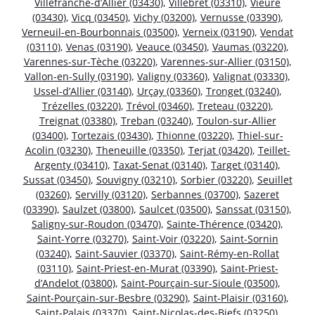
Villefranche-d’Allier (03430)
,
Villebret (03310)
,
Vieure
(03430)
,
Vicq (03450)
,
Vichy (03200)
,
Vernusse (03390)
,
Verneuil-en-Bourbonnais (03500)
,
Verneix (03190)
,
Vendat
(03110)
,
Venas (03190)
,
Veauce (03450)
,
Vaumas (03220)
,
Varennes-sur-Tèche (03220)
,
Varennes-sur-Allier (03150)
,
Vallon-en-Sully (03190)
,
Valigny (03360)
,
Valignat (03330)
,
Ussel-d’Allier (03140)
,
Urçay (03360)
,
Tronget (03240)
,
Trézelles (03220)
,
Trévol (03460)
,
Treteau (03220)
,
Treignat (03380)
,
Treban (03240)
,
Toulon-sur-Allier
(03400)
,
Tortezais (03430)
,
Thionne (03220)
,
Thiel-sur-
Acolin (03230)
,
Theneuille (03350)
,
Terjat (03420)
,
Teillet-
Argenty (03410)
,
Taxat-Senat (03140)
,
Target (03140)
,
Sussat (03450)
,
Souvigny (03210)
,
Sorbier (03220)
,
Seuillet
(03260)
,
Servilly (03120)
,
Serbannes (03700)
,
Sazeret
(03390)
,
Saulzet (03800)
,
Saulcet (03500)
,
Sanssat (03150)
,
Saligny-sur-Roudon (03470)
,
Sainte-Thérence (03420)
,
Saint-Yorre (03270)
,
Saint-Voir (03220)
,
Saint-Sornin
(03240)
,
Saint-Sauvier (03370)
,
Saint-Rémy-en-Rollat
(03110)
,
Saint-Priest-en-Murat (03390)
,
Saint-Priest-
d’Andelot (03800)
,
Saint-Pourçain-sur-Sioule (03500)
,
Saint-Pourçain-sur-Besbre (03290)
,
Saint-Plaisir (03160)
,
Saint-Palais (03370)
,
Saint-Nicolas-des-Biefs (03250)
,