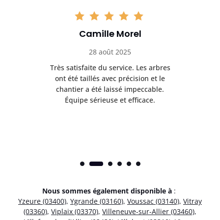
Camille Morel
28 août 2025
Très satisfaite du service. Les arbres
E
 mes
ont été taillés avec précision et le
dan
risé
chantier a été laissé impeccable.
donn
Équipe sérieuse et efficace.
Nous sommes également disponible à
:
Yzeure (03400)
,
Ygrande (03160)
,
Voussac (03140)
,
Vitray
(03360)
,
Viplaix (03370)
,
Villeneuve-sur-Allier (03460)
,