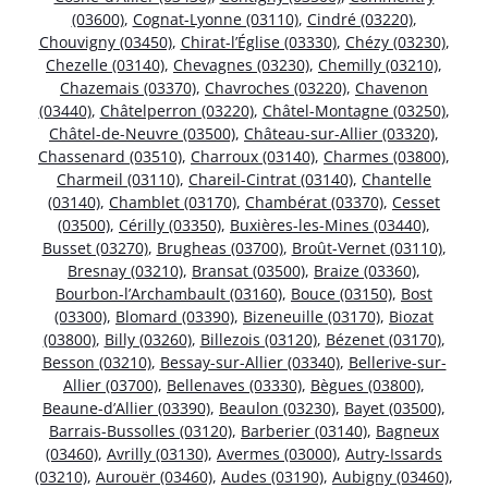
(03600)
,
Cognat-Lyonne (03110)
,
Cindré (03220)
,
Chouvigny (03450)
,
Chirat-l’Église (03330)
,
Chézy (03230)
,
Chezelle (03140)
,
Chevagnes (03230)
,
Chemilly (03210)
,
Chazemais (03370)
,
Chavroches (03220)
,
Chavenon
(03440)
,
Châtelperron (03220)
,
Châtel-Montagne (03250)
,
Châtel-de-Neuvre (03500)
,
Château-sur-Allier (03320)
,
Chassenard (03510)
,
Charroux (03140)
,
Charmes (03800)
,
Charmeil (03110)
,
Chareil-Cintrat (03140)
,
Chantelle
(03140)
,
Chamblet (03170)
,
Chambérat (03370)
,
Cesset
(03500)
,
Cérilly (03350)
,
Buxières-les-Mines (03440)
,
Busset (03270)
,
Brugheas (03700)
,
Broût-Vernet (03110)
,
Bresnay (03210)
,
Bransat (03500)
,
Braize (03360)
,
Bourbon-l’Archambault (03160)
,
Bouce (03150)
,
Bost
(03300)
,
Blomard (03390)
,
Bizeneuille (03170)
,
Biozat
(03800)
,
Billy (03260)
,
Billezois (03120)
,
Bézenet (03170)
,
Besson (03210)
,
Bessay-sur-Allier (03340)
,
Bellerive-sur-
Allier (03700)
,
Bellenaves (03330)
,
Bègues (03800)
,
Beaune-d’Allier (03390)
,
Beaulon (03230)
,
Bayet (03500)
,
Barrais-Bussolles (03120)
,
Barberier (03140)
,
Bagneux
(03460)
,
Avrilly (03130)
,
Avermes (03000)
,
Autry-Issards
(03210)
,
Aurouër (03460)
,
Audes (03190)
,
Aubigny (03460)
,