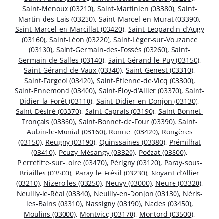
Saint-Menoux (03210)
,
Saint-Martinien (03380)
,
Saint-
Martin-des-Lais (03230)
,
Saint-Marcel-en-Murat (03390)
,
Saint-Marcel-en-Marcillat (03420)
,
Saint-Léopardin-d’Augy
(03160)
,
Saint-Léon (03220)
,
Saint-Léger-sur-Vouzance
(03130)
,
Saint-Germain-des-Fossés (03260)
,
Saint-
Germain-de-Salles (03140)
,
Saint-Gérand-le-Puy (03150)
,
Saint-Gérand-de-Vaux (03340)
,
Saint-Genest (03310)
,
Saint-Fargeol (03420)
,
Saint-Étienne-de-Vicq (03300)
,
Saint-Ennemond (03400)
,
Saint-Éloy-d’Allier (03370)
,
Saint-
Didier-la-Forêt (03110)
,
Saint-Didier-en-Donjon (03130)
,
Saint-Désiré (03370)
,
Saint-Caprais (03190)
,
Saint-Bonnet-
Tronçais (03360)
,
Saint-Bonnet-de-Four (03390)
,
Saint-
Aubin-le-Monial (03160)
,
Ronnet (03420)
,
Rongères
(03150)
,
Reugny (03190)
,
Quinssaines (03380)
,
Prémilhat
(03410)
,
Pouzy-Mésangy (03320)
,
Poëzat (03800)
,
Pierrefitte-sur-Loire (03470)
,
Périgny (03120)
,
Paray-sous-
Briailles (03500)
,
Paray-le-Frésil (03230)
,
Noyant-d’Allier
(03210)
,
Nizerolles (03250)
,
Neuvy (03000)
,
Neure (03320)
,
Neuilly-le-Réal (03340)
,
Neuilly-en-Donjon (03130)
,
Néris-
les-Bains (03310)
,
Nassigny (03190)
,
Nades (03450)
,
Moulins (03000)
,
Montvicq (03170)
,
Montord (03500)
,