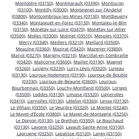
Montoldre (03150)
,
Montmarault (03390)
,
Montluçon
(03100)
,
Montilly (03000)
,
Monteignet-sur-l’Andelot
(03800)
,
Montcombroux-les-Mines (03130)
,
Montbeugny
(03340)
,
Montaiguët-en-Forez (03130)
,
Montaigu-le-Blin
(03150)
,
Monétay-sur-Loire (03470)
,
Monétay-sur-Allier
(03500)
,
Molles (03300)
,
Molinet (03510)
,
Mesples (03370)
,
Mercy (03340)
,
Meillers (03210)
,
Meillard (03500)
,
Meaulne (03360)
,
Mazirat (03420)
,
Mazerier (03800)
,
Mariol (03270)
,
Marigny (03210)
,
Marcillat-en-Combraille
(03420)
,
Malicorne (03600)
,
Maillet (03190)
,
Magnet
(03260)
,
Lusigny (03230)
,
Lurcy-Lévis (03320)
,
Luneau
(03130)
,
Louroux-Hodement (03190)
,
Louroux-de-Bouble
(03330)
,
Louroux-de-Beaune (03600)
,
Louroux-
Bourbonnais (03350)
,
Louchy-Montfand (03500)
,
Loriges
(03500)
,
Loddes (03130)
,
Limoise (03320)
,
Lignerolles
(03410)
,
Liernolles (03130)
,
Lételon (03360)
,
Lenax (03130)
,
Le Vilhain (03350)
,
Le Veurdre (03320)
,
Le Montet (03240)
,
Le Mayet-d’École (03800)
,
Le Mayet-de-Montagne (03250)
,
Le Donjon (03130)
,
Le Brethon (03350)
,
Le Bouchaud
(03130)
,
Lavoine (03250)
,
Lavault-Sainte-Anne (03100)
,
Laprugne (03250)
,
Lapalisse (03120)
,
Langy (03150)
,