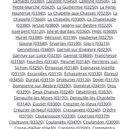
Lamaids (03380)
,
Lalizolle (03450)
,
Laféline (03500)
,
La
Petite-Marche (03420)
,
La Guillermie (03250)
,
La Ferté-
Hauterive (03340)
,
La Chapelle-aux-Chasses (03230)
,
La
Chapelle (73660)
,
La Chapelle (03300)
,
La Chapelaude
(03380)
,
Jenzat (03800)
,
Jaligny-sur-Besbre (03220)
,
Isserpent (03120)
,
Isle-et-Bardais (03360)
,
Hyds (03600)
,
Huriel (03380)
,
Hérisson (03190)
,
Hauterive (03270)
,
Gouise (03340)
,
Givarlais (03190)
,
Gipcy (03210)
,
Gennetines (03400)
,
Garnat-sur-Engièvre (03230)
,
Gannay-sur-Loire (03230)
,
Gannat (03800)
,
Franchesse
(03160)
,
Fourilles (03140)
,
Fleuriel (03140)
,
Ferrières-sur-
Sichon (03250)
,
Étroussat (03140)
,
Espinasse-Vozelle
(03110)
,
Escurolles (03110)
,
Échassières (03330)
,
Ébreuil
(03450)
,
Durdat (03310)
,
Droiturier (03120)
,
Doyet (03170)
,
Dompierre-sur-Besbre (03290)
,
Domérat (03410)
,
Diou
(03290)
,
Deux-Chaises (03240)
,
Désertines (03630)
,
Deneuille-les-Mines (03170)
,
Deneuille-lès-Chantelle
(03140)
,
Cusset (03300)
,
Creuzier-le-Vieux (03300)
,
Creuzier-le-Neuf (03300)
,
Cressanges (03240)
,
Créchy
(03150)
,
Coutansouze (03330)
,
Courçais (03370)
,
Couleuvre (03320)
,
Coulanges (03470)
,
Coulandon (03000)
,
Cosne-d’Allier (03430)
,
Contigny (03500)
,
Commentry