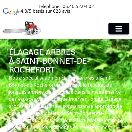
Téléphone :
06.40.52.04.02
4.8/5 basés sur 628 avis
ÉLAGAGE ARBRES
À SAINT-BONNET-DE-
ROCHEFORT
Notre spécialisation en Élagage arbres à Saint-
Bonnet-de-Rochefort représente le résultat de
longues années d’expérience dans la maintenance
des espaces verts. Chaque intervention de Élagage
arbres s’appuie sur une connaissance approfondie
des spécificités locales de Saint-Bonnet-de-
Rochefort et de ses alentours. Nos professionnels
excellent dans les méthodes contemporaines