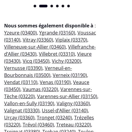
Nous sommes également disponible à
:
Yzeure (03400)
,
Ygrande (03160)
,
Voussac
(03140)
,
Vitray (03360)
,
Viplaix (03370)
,
Villeneuve-sur-Allier (03460)
,
Villefranche-
d’Allier (03430)
,
Villebret (03310)
,
Vieure
(03430)
,
Vicq (03450)
,
Vichy (03200)
,
Vernusse (03390)
,
Verneuil-en-
Bourbonnais (03500)
,
Verneix (03190)
,
Vendat (03110)
,
Venas (03190)
,
Veauce
(03450)
,
Vaumas (03220)
,
Varennes-sur-
Tèche (03220)
,
Varennes-sur-Allier (03150)
,
Vallon-en-Sully (03190)
,
Valigny (03360)
,
Valignat (03330)
,
Ussel-d’Allier (03140)
,
Urçay (03360)
,
Tronget (03240)
,
Trézelles
(03220)
,
Trévol (03460)
,
Treteau (03220)
,
Treignat (03380)
,
Treban (03240)
,
Toulon-