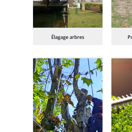
Élagage arbres
P