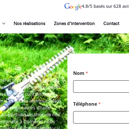
4.8/5 basés sur 628 avi
Nos réalisations
Zones d’intervention
Contact
Nom
*
mérat représente le résultat
la maintenance des espaces
pose sur une connaissance
rat et de ses alentours. Nos
Téléphone
*
contemporaines d’taille
. La personnalisation de nos
 propriété à Domérat nous
 valorise l’écosystème local