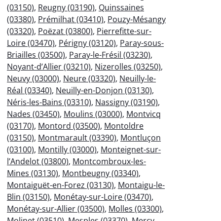
(03150)
,
Reugny (03190)
,
Quinssaines
(03380)
,
Prémilhat (03410)
,
Pouzy-Mésangy
(03320)
,
Poëzat (03800)
,
Pierrefitte-sur-
Loire (03470)
,
Périgny (03120)
,
Paray-sous-
Briailles (03500)
,
Paray-le-Frésil (03230)
,
Noyant-d’Allier (03210)
,
Nizerolles (03250)
,
Neuvy (03000)
,
Neure (03320)
,
Neuilly-le-
Réal (03340)
,
Neuilly-en-Donjon (03130)
,
Néris-les-Bains (03310)
,
Nassigny (03190)
,
Nades (03450)
,
Moulins (03000)
,
Montvicq
(03170)
,
Montord (03500)
,
Montoldre
(03150)
,
Montmarault (03390)
,
Montluçon
(03100)
,
Montilly (03000)
,
Monteignet-sur-
l’Andelot (03800)
,
Montcombroux-les-
Mines (03130)
,
Montbeugny (03340)
,
Montaiguët-en-Forez (03130)
,
Montaigu-le-
Blin (03150)
,
Monétay-sur-Loire (03470)
,
Monétay-sur-Allier (03500)
,
Molles (03300)
,
Molinet (03510)
,
Mesples (03370)
,
Mercy