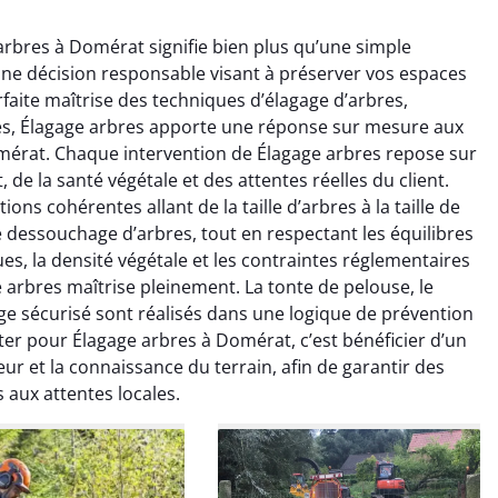
arbres à Domérat signifie bien plus qu’une simple
une décision responsable visant à préserver vos espaces
rfaite maîtrise des techniques d’élagage d’arbres,
es, Élagage arbres apporte une réponse sur mesure aux
mérat. Chaque intervention de Élagage arbres repose sur
de la santé végétale et des attentes réelles du client.
raya Benali
Léandro Vasseur
ns cohérentes allant de la taille d’arbres à la taille de
le dessouchage d’arbres, tout en respectant les équilibres
7 février 2026
12 juillet 2025
es, la densité végétale et les contraintes réglementaires
e irréprochable du
Intervention rapide et très
 arbres maîtrise pleinement. La tonte de pelouse, le
la fin. Les arbres ont
professionnelle pour
ge sécurisé sont réalisés dans une logique de prévention
faitement entretenus
l’élagage de mes arbres. Le
ter pour Élagage arbres à Domérat, c’est bénéficier d’un
e nettoyage après
travail est propre, sécurisé et
r et la connaissance du terrain, afin de garantir des
tion est impeccable.
parfaitement réalisé. Je
 aux attentes locales.
ommande vivement.
recommande sans hésiter.