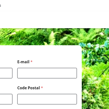
s
N
E-mail
*
o
m
*
M
e
s
Code Postal
*
s
a
g
e