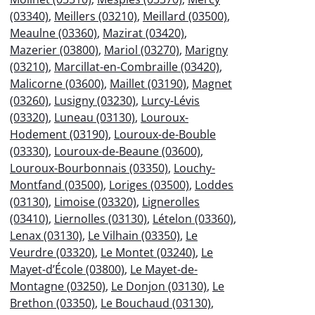
(03340)
,
Meillers (03210)
,
Meillard (03500)
,
Meaulne (03360)
,
Mazirat (03420)
,
Mazerier (03800)
,
Mariol (03270)
,
Marigny
(03210)
,
Marcillat-en-Combraille (03420)
,
Malicorne (03600)
,
Maillet (03190)
,
Magnet
(03260)
,
Lusigny (03230)
,
Lurcy-Lévis
(03320)
,
Luneau (03130)
,
Louroux-
Hodement (03190)
,
Louroux-de-Bouble
(03330)
,
Louroux-de-Beaune (03600)
,
Louroux-Bourbonnais (03350)
,
Louchy-
Montfand (03500)
,
Loriges (03500)
,
Loddes
(03130)
,
Limoise (03320)
,
Lignerolles
(03410)
,
Liernolles (03130)
,
Lételon (03360)
,
Lenax (03130)
,
Le Vilhain (03350)
,
Le
Veurdre (03320)
,
Le Montet (03240)
,
Le
Mayet-d’École (03800)
,
Le Mayet-de-
Montagne (03250)
,
Le Donjon (03130)
,
Le
Brethon (03350)
,
Le Bouchaud (03130)
,