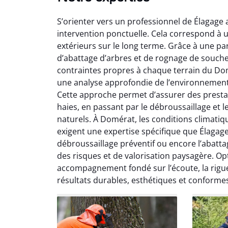
S’orienter vers un professionnel de Élagage 
intervention ponctuelle. Cela correspond à 
extérieurs sur le long terme. Grâce à une pa
d’abattage d’arbres et de rognage de souch
contraintes propres à chaque terrain du Do
une analyse approfondie de l’environnement, 
So
Cette approche permet d’assurer des prestatio
haies, en passant par le débroussaillage et 
0
naturels. À Domérat, les conditions climatiqu
Servic
exigent une expertise spécifique que Élagage
début à 
débroussaillage préventif ou encore l’abatta
été par
des risques et de valorisation paysagère. Op
et l
accompagnement fondé sur l’écoute, la rigueu
interven
résultats durables, esthétiques et conformes
Je rec