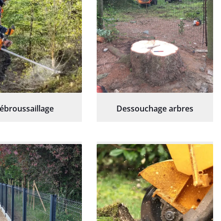
ébroussaillage
Dessouchage arbres