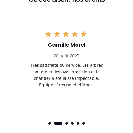
Camille Morel
28 août 2025
Très satisfaite du service. Les arbres
E
 mes
ont été taillés avec précision et le
dan
risé
chantier a été laissé impeccable.
donn
Équipe sérieuse et efficace.