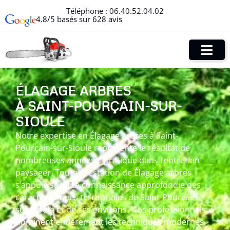
Téléphone :
06.40.52.04.02
4.8/5 basés sur 628 avis
ÉLAGAGE ARBRES
À SAINT-POURÇAIN-SUR-
SIOULE
Notre expertise en Élagage arbres à Saint-
Pourçain-sur-Sioule représente le résultat de
nombreuses années d’pratique dans l’entretien
paysager. Toute prestation de Élagage arbres
s’appuie sur une connaissance approfondie des
caractéristiques territoriales de Saint-Pourçain-
sur-Sioule et de ses environs. Nos professionnels
dominent entièrement les techniques modernes