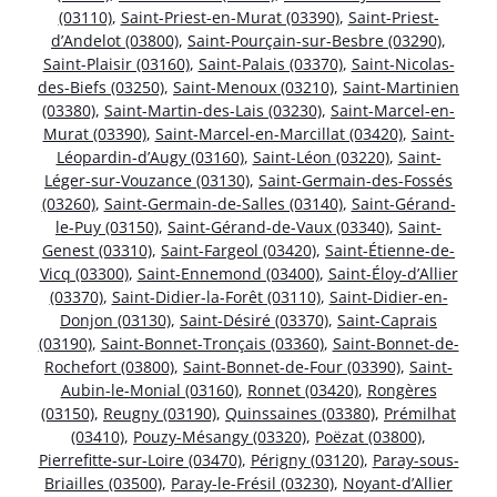
(03110)
,
Saint-Priest-en-Murat (03390)
,
Saint-Priest-
d’Andelot (03800)
,
Saint-Pourçain-sur-Besbre (03290)
,
Saint-Plaisir (03160)
,
Saint-Palais (03370)
,
Saint-Nicolas-
des-Biefs (03250)
,
Saint-Menoux (03210)
,
Saint-Martinien
(03380)
,
Saint-Martin-des-Lais (03230)
,
Saint-Marcel-en-
Murat (03390)
,
Saint-Marcel-en-Marcillat (03420)
,
Saint-
Léopardin-d’Augy (03160)
,
Saint-Léon (03220)
,
Saint-
Léger-sur-Vouzance (03130)
,
Saint-Germain-des-Fossés
(03260)
,
Saint-Germain-de-Salles (03140)
,
Saint-Gérand-
le-Puy (03150)
,
Saint-Gérand-de-Vaux (03340)
,
Saint-
Genest (03310)
,
Saint-Fargeol (03420)
,
Saint-Étienne-de-
Vicq (03300)
,
Saint-Ennemond (03400)
,
Saint-Éloy-d’Allier
(03370)
,
Saint-Didier-la-Forêt (03110)
,
Saint-Didier-en-
Donjon (03130)
,
Saint-Désiré (03370)
,
Saint-Caprais
(03190)
,
Saint-Bonnet-Tronçais (03360)
,
Saint-Bonnet-de-
Rochefort (03800)
,
Saint-Bonnet-de-Four (03390)
,
Saint-
Aubin-le-Monial (03160)
,
Ronnet (03420)
,
Rongères
(03150)
,
Reugny (03190)
,
Quinssaines (03380)
,
Prémilhat
(03410)
,
Pouzy-Mésangy (03320)
,
Poëzat (03800)
,
Pierrefitte-sur-Loire (03470)
,
Périgny (03120)
,
Paray-sous-
Briailles (03500)
,
Paray-le-Frésil (03230)
,
Noyant-d’Allier