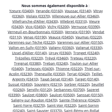
Nous sommes également disponible à
:
Yzeure (03400)
,
Ygrande (03160)
,
Voussac (03140)
,
Vitray
(03360)
,
Viplaix (03370)
,
Villeneuve-sur-Allier (03460)
,
Villefranche-d’Allier (03430)
,
Villebret (03310)
,
Vieure
(03430)
,
Vicq (03450)
,
Vichy (03200)
,
Vernusse (03390)
,
Verneuil-en-Bourbonnais (03500)
,
Verneix (03190)
,
Vendat
(03110)
,
Venas (03190)
,
Veauce (03450)
,
Vaumas (03220)
,
Varennes-sur-Tèche (03220)
,
Varennes-sur-Allier (03150)
,
Vallon-en-Sully (03190)
,
Valigny (03360)
,
Valignat (03330)
,
Ussel-d’Allier (03140)
,
Urçay (03360)
,
Tronget (03240)
,
Trézelles (03220)
,
Trévol (03460)
,
Treteau (03220)
,
Treignat (03380)
,
Treban (03240)
,
Toulon-sur-Allier
(03400)
,
Tortezais (03430)
,
Thionne (03220)
,
Thiel-sur-
Acolin (03230)
,
Theneuille (03350)
,
Terjat (03420)
,
Teillet-
Argenty (03410)
,
Taxat-Senat (03140)
,
Target (03140)
,
Sussat (03450)
,
Souvigny (03210)
,
Sorbier (03220)
,
Seuillet
(03260)
,
Servilly (03120)
,
Serbannes (03700)
,
Sazeret
(03390)
,
Saulzet (03800)
,
Saulcet (03500)
,
Sanssat (03150)
,
Saligny-sur-Roudon (03470)
,
Sainte-Thérence (03420)
,
Saint-Yorre (03270)
,
Saint-Voir (03220)
,
Saint-Sornin
(03240)
,
Saint-Sauvier (03370)
,
Saint-Rémy-en-Rollat