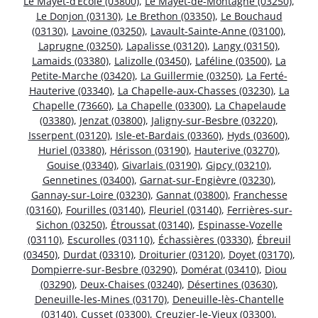
Le Mayet-d’École (03800)
,
Le Mayet-de-Montagne (03250)
,
Le Donjon (03130)
,
Le Brethon (03350)
,
Le Bouchaud
(03130)
,
Lavoine (03250)
,
Lavault-Sainte-Anne (03100)
,
Laprugne (03250)
,
Lapalisse (03120)
,
Langy (03150)
,
Lamaids (03380)
,
Lalizolle (03450)
,
Laféline (03500)
,
La
Petite-Marche (03420)
,
La Guillermie (03250)
,
La Ferté-
Hauterive (03340)
,
La Chapelle-aux-Chasses (03230)
,
La
Chapelle (73660)
,
La Chapelle (03300)
,
La Chapelaude
(03380)
,
Jenzat (03800)
,
Jaligny-sur-Besbre (03220)
,
Isserpent (03120)
,
Isle-et-Bardais (03360)
,
Hyds (03600)
,
Huriel (03380)
,
Hérisson (03190)
,
Hauterive (03270)
,
Gouise (03340)
,
Givarlais (03190)
,
Gipcy (03210)
,
Gennetines (03400)
,
Garnat-sur-Engièvre (03230)
,
Gannay-sur-Loire (03230)
,
Gannat (03800)
,
Franchesse
(03160)
,
Fourilles (03140)
,
Fleuriel (03140)
,
Ferrières-sur-
Sichon (03250)
,
Étroussat (03140)
,
Espinasse-Vozelle
(03110)
,
Escurolles (03110)
,
Échassières (03330)
,
Ébreuil
(03450)
,
Durdat (03310)
,
Droiturier (03120)
,
Doyet (03170)
,
Dompierre-sur-Besbre (03290)
,
Domérat (03410)
,
Diou
(03290)
,
Deux-Chaises (03240)
,
Désertines (03630)
,
Deneuille-les-Mines (03170)
,
Deneuille-lès-Chantelle
(03140)
,
Cusset (03300)
,
Creuzier-le-Vieux (03300)
,