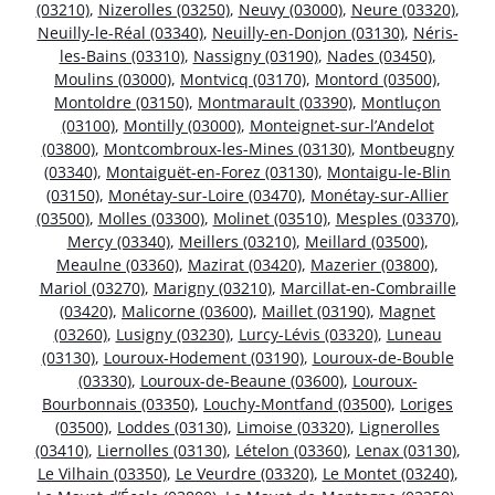
(03210)
,
Nizerolles (03250)
,
Neuvy (03000)
,
Neure (03320)
,
Neuilly-le-Réal (03340)
,
Neuilly-en-Donjon (03130)
,
Néris-
les-Bains (03310)
,
Nassigny (03190)
,
Nades (03450)
,
Moulins (03000)
,
Montvicq (03170)
,
Montord (03500)
,
Montoldre (03150)
,
Montmarault (03390)
,
Montluçon
(03100)
,
Montilly (03000)
,
Monteignet-sur-l’Andelot
(03800)
,
Montcombroux-les-Mines (03130)
,
Montbeugny
(03340)
,
Montaiguët-en-Forez (03130)
,
Montaigu-le-Blin
(03150)
,
Monétay-sur-Loire (03470)
,
Monétay-sur-Allier
(03500)
,
Molles (03300)
,
Molinet (03510)
,
Mesples (03370)
,
Mercy (03340)
,
Meillers (03210)
,
Meillard (03500)
,
Meaulne (03360)
,
Mazirat (03420)
,
Mazerier (03800)
,
Mariol (03270)
,
Marigny (03210)
,
Marcillat-en-Combraille
(03420)
,
Malicorne (03600)
,
Maillet (03190)
,
Magnet
(03260)
,
Lusigny (03230)
,
Lurcy-Lévis (03320)
,
Luneau
(03130)
,
Louroux-Hodement (03190)
,
Louroux-de-Bouble
(03330)
,
Louroux-de-Beaune (03600)
,
Louroux-
Bourbonnais (03350)
,
Louchy-Montfand (03500)
,
Loriges
(03500)
,
Loddes (03130)
,
Limoise (03320)
,
Lignerolles
(03410)
,
Liernolles (03130)
,
Lételon (03360)
,
Lenax (03130)
,
Le Vilhain (03350)
,
Le Veurdre (03320)
,
Le Montet (03240)
,