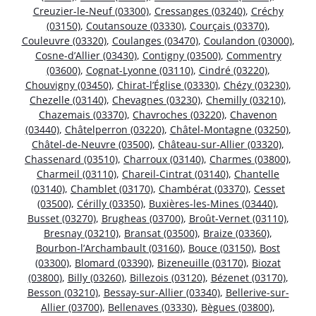
Creuzier-le-Neuf (03300)
,
Cressanges (03240)
,
Créchy
(03150)
,
Coutansouze (03330)
,
Courçais (03370)
,
Couleuvre (03320)
,
Coulanges (03470)
,
Coulandon (03000)
,
Cosne-d’Allier (03430)
,
Contigny (03500)
,
Commentry
(03600)
,
Cognat-Lyonne (03110)
,
Cindré (03220)
,
Chouvigny (03450)
,
Chirat-l’Église (03330)
,
Chézy (03230)
,
Chezelle (03140)
,
Chevagnes (03230)
,
Chemilly (03210)
,
Chazemais (03370)
,
Chavroches (03220)
,
Chavenon
(03440)
,
Châtelperron (03220)
,
Châtel-Montagne (03250)
,
Châtel-de-Neuvre (03500)
,
Château-sur-Allier (03320)
,
Chassenard (03510)
,
Charroux (03140)
,
Charmes (03800)
,
Charmeil (03110)
,
Chareil-Cintrat (03140)
,
Chantelle
(03140)
,
Chamblet (03170)
,
Chambérat (03370)
,
Cesset
(03500)
,
Cérilly (03350)
,
Buxières-les-Mines (03440)
,
Busset (03270)
,
Brugheas (03700)
,
Broût-Vernet (03110)
,
Bresnay (03210)
,
Bransat (03500)
,
Braize (03360)
,
Bourbon-l’Archambault (03160)
,
Bouce (03150)
,
Bost
(03300)
,
Blomard (03390)
,
Bizeneuille (03170)
,
Biozat
(03800)
,
Billy (03260)
,
Billezois (03120)
,
Bézenet (03170)
,
Besson (03210)
,
Bessay-sur-Allier (03340)
,
Bellerive-sur-
Allier (03700)
,
Bellenaves (03330)
,
Bègues (03800)
,