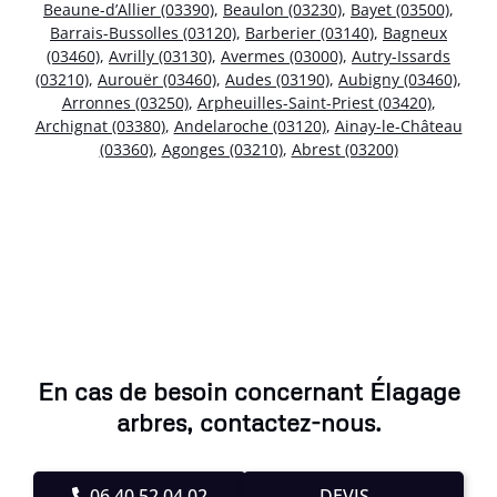
Beaune-d’Allier (03390)
,
Beaulon (03230)
,
Bayet (03500)
,
Barrais-Bussolles (03120)
,
Barberier (03140)
,
Bagneux
(03460)
,
Avrilly (03130)
,
Avermes (03000)
,
Autry-Issards
(03210)
,
Aurouër (03460)
,
Audes (03190)
,
Aubigny (03460)
,
Arronnes (03250)
,
Arpheuilles-Saint-Priest (03420)
,
Archignat (03380)
,
Andelaroche (03120)
,
Ainay-le-Château
(03360)
,
Agonges (03210)
,
Abrest (03200)
En cas de besoin concernant Élagage
arbres, contactez-nous.
06.40.52.04.02
DEVIS