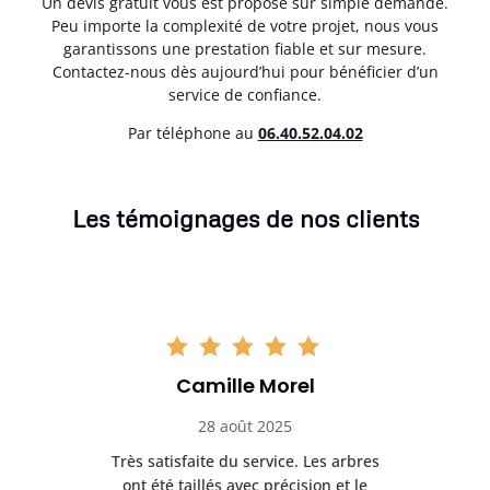
Un devis gratuit vous est proposé sur simple demande.
Peu importe la complexité de votre projet, nous vous
garantissons une prestation fiable et sur mesure.
Contactez-nous dès aujourd’hui pour bénéficier d’un
service de confiance.
Par téléphone au
06.40.52.04.02
Les témoignages de nos clients
Camille Morel
28 août 2025
Très satisfaite du service. Les arbres
E
 mes
ont été taillés avec précision et le
dan