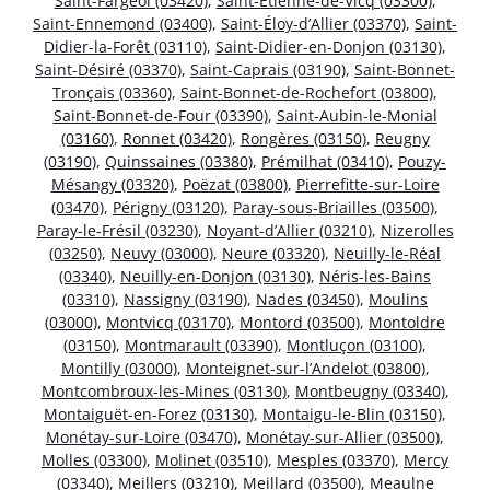
Saint-Fargeol (03420)
,
Saint-Étienne-de-Vicq (03300)
,
Saint-Ennemond (03400)
,
Saint-Éloy-d’Allier (03370)
,
Saint-
Didier-la-Forêt (03110)
,
Saint-Didier-en-Donjon (03130)
,
Saint-Désiré (03370)
,
Saint-Caprais (03190)
,
Saint-Bonnet-
Tronçais (03360)
,
Saint-Bonnet-de-Rochefort (03800)
,
Saint-Bonnet-de-Four (03390)
,
Saint-Aubin-le-Monial
(03160)
,
Ronnet (03420)
,
Rongères (03150)
,
Reugny
(03190)
,
Quinssaines (03380)
,
Prémilhat (03410)
,
Pouzy-
Mésangy (03320)
,
Poëzat (03800)
,
Pierrefitte-sur-Loire
(03470)
,
Périgny (03120)
,
Paray-sous-Briailles (03500)
,
Paray-le-Frésil (03230)
,
Noyant-d’Allier (03210)
,
Nizerolles
(03250)
,
Neuvy (03000)
,
Neure (03320)
,
Neuilly-le-Réal
(03340)
,
Neuilly-en-Donjon (03130)
,
Néris-les-Bains
(03310)
,
Nassigny (03190)
,
Nades (03450)
,
Moulins
(03000)
,
Montvicq (03170)
,
Montord (03500)
,
Montoldre
(03150)
,
Montmarault (03390)
,
Montluçon (03100)
,
Montilly (03000)
,
Monteignet-sur-l’Andelot (03800)
,
Montcombroux-les-Mines (03130)
,
Montbeugny (03340)
,
Montaiguët-en-Forez (03130)
,
Montaigu-le-Blin (03150)
,
Monétay-sur-Loire (03470)
,
Monétay-sur-Allier (03500)
,
Molles (03300)
,
Molinet (03510)
,
Mesples (03370)
,
Mercy
(03340)
,
Meillers (03210)
,
Meillard (03500)
,
Meaulne