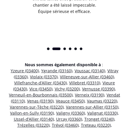
risé
chantier a été laissé impeccable.
donn
Équipe sérieuse et efficace.
Nous sommes également disponible à
:
Yzeure (03400)
,
Ygrande (03160)
,
Voussac (03140)
,
Vitray
(03360)
,
Viplaix (03370)
,
Villeneuve-sur-Allier (03460)
,
Villefranche-d’Allier (03430)
,
Villebret (03310)
,
Vieure
(03430)
,
Vicq (03450)
,
Vichy (03200)
,
Vernusse (03390)
,
Verneuil-en-Bourbonnais (03500)
,
Verneix (03190)
,
Vendat
(03110)
,
Venas (03190)
,
Veauce (03450)
,
Vaumas (03220)
,
Varennes-sur-Tèche (03220)
,
Varennes-sur-Allier (03150)
,
Vallon-en-Sully (03190)
,
Valigny (03360)
,
Valignat (03330)
,
Ussel-d’Allier (03140)
,
Urçay (03360)
,
Tronget (03240)
,
Trézelles (03220)
,
Trévol (03460)
,
Treteau (03220)
,