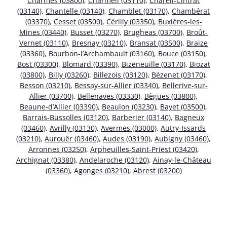
Charmes (03800)
,
Charmeil (03110)
,
Chareil-Cintrat
(03140)
,
Chantelle (03140)
,
Chamblet (03170)
,
Chambérat
(03370)
,
Cesset (03500)
,
Cérilly (03350)
,
Buxières-les-
Mines (03440)
,
Busset (03270)
,
Brugheas (03700)
,
Broût-
Vernet (03110)
,
Bresnay (03210)
,
Bransat (03500)
,
Braize
(03360)
,
Bourbon-l’Archambault (03160)
,
Bouce (03150)
,
Bost (03300)
,
Blomard (03390)
,
Bizeneuille (03170)
,
Biozat
(03800)
,
Billy (03260)
,
Billezois (03120)
,
Bézenet (03170)
,
Besson (03210)
,
Bessay-sur-Allier (03340)
,
Bellerive-sur-
Allier (03700)
,
Bellenaves (03330)
,
Bègues (03800)
,
Beaune-d’Allier (03390)
,
Beaulon (03230)
,
Bayet (03500)
,
Barrais-Bussolles (03120)
,
Barberier (03140)
,
Bagneux
(03460)
,
Avrilly (03130)
,
Avermes (03000)
,
Autry-Issards
(03210)
,
Aurouër (03460)
,
Audes (03190)
,
Aubigny (03460)
,
Arronnes (03250)
,
Arpheuilles-Saint-Priest (03420)
,
Archignat (03380)
,
Andelaroche (03120)
,
Ainay-le-Château
(03360)
,
Agonges (03210)
,
Abrest (03200)