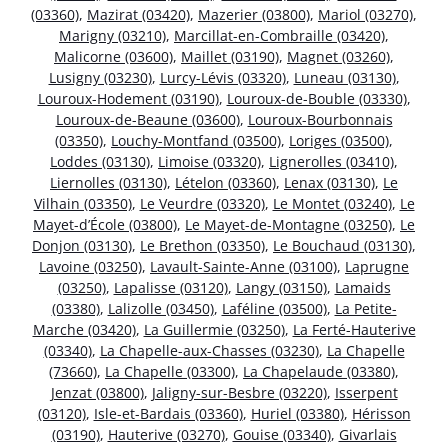
(03360)
,
Mazirat (03420)
,
Mazerier (03800)
,
Mariol (03270)
,
Marigny (03210)
,
Marcillat-en-Combraille (03420)
,
Malicorne (03600)
,
Maillet (03190)
,
Magnet (03260)
,
Lusigny (03230)
,
Lurcy-Lévis (03320)
,
Luneau (03130)
,
Louroux-Hodement (03190)
,
Louroux-de-Bouble (03330)
,
Louroux-de-Beaune (03600)
,
Louroux-Bourbonnais
(03350)
,
Louchy-Montfand (03500)
,
Loriges (03500)
,
Loddes (03130)
,
Limoise (03320)
,
Lignerolles (03410)
,
Liernolles (03130)
,
Lételon (03360)
,
Lenax (03130)
,
Le
Vilhain (03350)
,
Le Veurdre (03320)
,
Le Montet (03240)
,
Le
Mayet-d’École (03800)
,
Le Mayet-de-Montagne (03250)
,
Le
Donjon (03130)
,
Le Brethon (03350)
,
Le Bouchaud (03130)
,
Lavoine (03250)
,
Lavault-Sainte-Anne (03100)
,
Laprugne
(03250)
,
Lapalisse (03120)
,
Langy (03150)
,
Lamaids
(03380)
,
Lalizolle (03450)
,
Laféline (03500)
,
La Petite-
Marche (03420)
,
La Guillermie (03250)
,
La Ferté-Hauterive
(03340)
,
La Chapelle-aux-Chasses (03230)
,
La Chapelle
(73660)
,
La Chapelle (03300)
,
La Chapelaude (03380)
,
Jenzat (03800)
,
Jaligny-sur-Besbre (03220)
,
Isserpent
(03120)
,
Isle-et-Bardais (03360)
,
Huriel (03380)
,
Hérisson
(03190)
,
Hauterive (03270)
,
Gouise (03340)
,
Givarlais