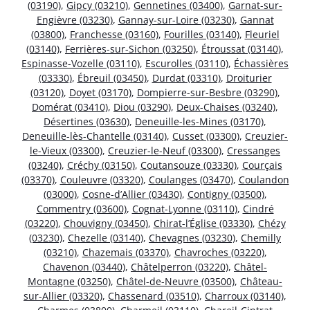
(03190)
,
Gipcy (03210)
,
Gennetines (03400)
,
Garnat-sur-
Engièvre (03230)
,
Gannay-sur-Loire (03230)
,
Gannat
(03800)
,
Franchesse (03160)
,
Fourilles (03140)
,
Fleuriel
(03140)
,
Ferrières-sur-Sichon (03250)
,
Étroussat (03140)
,
Espinasse-Vozelle (03110)
,
Escurolles (03110)
,
Échassières
(03330)
,
Ébreuil (03450)
,
Durdat (03310)
,
Droiturier
(03120)
,
Doyet (03170)
,
Dompierre-sur-Besbre (03290)
,
Domérat (03410)
,
Diou (03290)
,
Deux-Chaises (03240)
,
Désertines (03630)
,
Deneuille-les-Mines (03170)
,
Deneuille-lès-Chantelle (03140)
,
Cusset (03300)
,
Creuzier-
le-Vieux (03300)
,
Creuzier-le-Neuf (03300)
,
Cressanges
(03240)
,
Créchy (03150)
,
Coutansouze (03330)
,
Courçais
(03370)
,
Couleuvre (03320)
,
Coulanges (03470)
,
Coulandon
(03000)
,
Cosne-d’Allier (03430)
,
Contigny (03500)
,
Commentry (03600)
,
Cognat-Lyonne (03110)
,
Cindré
(03220)
,
Chouvigny (03450)
,
Chirat-l’Église (03330)
,
Chézy
(03230)
,
Chezelle (03140)
,
Chevagnes (03230)
,
Chemilly
(03210)
,
Chazemais (03370)
,
Chavroches (03220)
,
Chavenon (03440)
,
Châtelperron (03220)
,
Châtel-
Montagne (03250)
,
Châtel-de-Neuvre (03500)
,
Château-
sur-Allier (03320)
,
Chassenard (03510)
,
Charroux (03140)
,