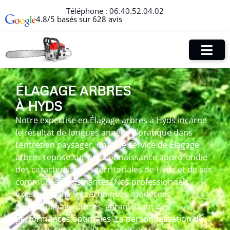
Téléphone :
06.40.52.04.02
4.8/5 basés sur 628 avis
ÉLAGAGE ARBRES
À HYDS
Notre expertise en Élagage arbres à Hyds incarne
le résultat de longues années d’pratique dans
l’entretien paysager. Chaque service de Élagage
arbres repose sur une connaissance approfondie
des caractéristiques territoriales de Hyds et de ses
communes avoisinantes. Nos professionnels
excellent dans les techniques modernes
d’dessouchage arbres, garantissant des
performances optimales. La personnalisation de