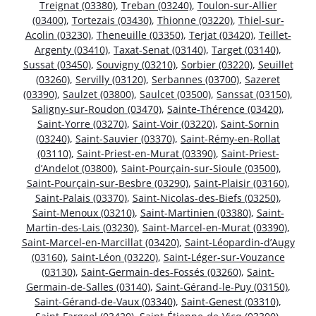
Treignat (03380)
,
Treban (03240)
,
Toulon-sur-Allier
(03400)
,
Tortezais (03430)
,
Thionne (03220)
,
Thiel-sur-
Acolin (03230)
,
Theneuille (03350)
,
Terjat (03420)
,
Teillet-
Argenty (03410)
,
Taxat-Senat (03140)
,
Target (03140)
,
Sussat (03450)
,
Souvigny (03210)
,
Sorbier (03220)
,
Seuillet
(03260)
,
Servilly (03120)
,
Serbannes (03700)
,
Sazeret
(03390)
,
Saulzet (03800)
,
Saulcet (03500)
,
Sanssat (03150)
,
Saligny-sur-Roudon (03470)
,
Sainte-Thérence (03420)
,
Saint-Yorre (03270)
,
Saint-Voir (03220)
,
Saint-Sornin
(03240)
,
Saint-Sauvier (03370)
,
Saint-Rémy-en-Rollat
(03110)
,
Saint-Priest-en-Murat (03390)
,
Saint-Priest-
d’Andelot (03800)
,
Saint-Pourçain-sur-Sioule (03500)
,
Saint-Pourçain-sur-Besbre (03290)
,
Saint-Plaisir (03160)
,
Saint-Palais (03370)
,
Saint-Nicolas-des-Biefs (03250)
,
Saint-Menoux (03210)
,
Saint-Martinien (03380)
,
Saint-
Martin-des-Lais (03230)
,
Saint-Marcel-en-Murat (03390)
,
Saint-Marcel-en-Marcillat (03420)
,
Saint-Léopardin-d’Augy
(03160)
,
Saint-Léon (03220)
,
Saint-Léger-sur-Vouzance
(03130)
,
Saint-Germain-des-Fossés (03260)
,
Saint-
Germain-de-Salles (03140)
,
Saint-Gérand-le-Puy (03150)
,
Saint-Gérand-de-Vaux (03340)
,
Saint-Genest (03310)
,