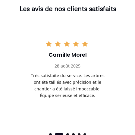
Les avis de nos clients satisfaits
Camille Morel
28 août 2025
Très satisfaite du service. Les arbres
E
 mes
ont été taillés avec précision et le
dan
risé
chantier a été laissé impeccable.
donn
Équipe sérieuse et efficace.