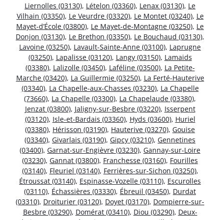
Liernolles (03130)
,
Lételon (03360)
,
Lenax (03130)
,
Le
Vilhain (03350)
,
Le Veurdre (03320)
,
Le Montet (03240)
,
Le
Mayet-d’École (03800)
,
Le Mayet-de-Montagne (03250)
,
Le
Donjon (03130)
,
Le Brethon (03350)
,
Le Bouchaud (03130)
,
Lavoine (03250)
,
Lavault-Sainte-Anne (03100)
,
Laprugne
(03250)
,
Lapalisse (03120)
,
Langy (03150)
,
Lamaids
(03380)
,
Lalizolle (03450)
,
Laféline (03500)
,
La Petite-
Marche (03420)
,
La Guillermie (03250)
,
La Ferté-Hauterive
(03340)
,
La Chapelle-aux-Chasses (03230)
,
La Chapelle
(73660)
,
La Chapelle (03300)
,
La Chapelaude (03380)
,
Jenzat (03800)
,
Jaligny-sur-Besbre (03220)
,
Isserpent
(03120)
,
Isle-et-Bardais (03360)
,
Hyds (03600)
,
Huriel
(03380)
,
Hérisson (03190)
,
Hauterive (03270)
,
Gouise
(03340)
,
Givarlais (03190)
,
Gipcy (03210)
,
Gennetines
(03400)
,
Garnat-sur-Engièvre (03230)
,
Gannay-sur-Loire
(03230)
,
Gannat (03800)
,
Franchesse (03160)
,
Fourilles
(03140)
,
Fleuriel (03140)
,
Ferrières-sur-Sichon (03250)
,
Étroussat (03140)
,
Espinasse-Vozelle (03110)
,
Escurolles
(03110)
,
Échassières (03330)
,
Ébreuil (03450)
,
Durdat
(03310)
,
Droiturier (03120)
,
Doyet (03170)
,
Dompierre-sur-
Besbre (03290)
,
Domérat (03410)
,
Diou (03290)
,
Deux-