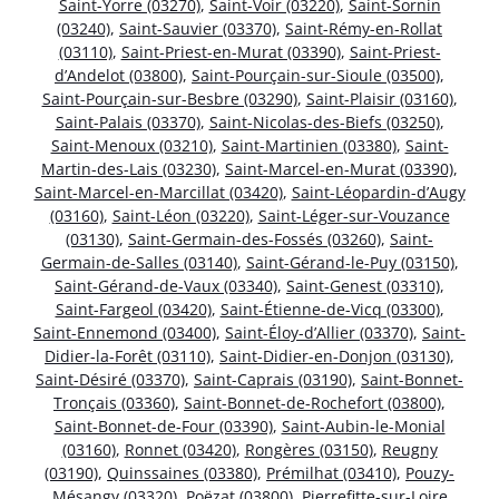
Saint-Yorre (03270)
,
Saint-Voir (03220)
,
Saint-Sornin
(03240)
,
Saint-Sauvier (03370)
,
Saint-Rémy-en-Rollat
(03110)
,
Saint-Priest-en-Murat (03390)
,
Saint-Priest-
d’Andelot (03800)
,
Saint-Pourçain-sur-Sioule (03500)
,
Saint-Pourçain-sur-Besbre (03290)
,
Saint-Plaisir (03160)
,
Saint-Palais (03370)
,
Saint-Nicolas-des-Biefs (03250)
,
Saint-Menoux (03210)
,
Saint-Martinien (03380)
,
Saint-
Martin-des-Lais (03230)
,
Saint-Marcel-en-Murat (03390)
,
Saint-Marcel-en-Marcillat (03420)
,
Saint-Léopardin-d’Augy
(03160)
,
Saint-Léon (03220)
,
Saint-Léger-sur-Vouzance
(03130)
,
Saint-Germain-des-Fossés (03260)
,
Saint-
Germain-de-Salles (03140)
,
Saint-Gérand-le-Puy (03150)
,
Saint-Gérand-de-Vaux (03340)
,
Saint-Genest (03310)
,
Saint-Fargeol (03420)
,
Saint-Étienne-de-Vicq (03300)
,
Saint-Ennemond (03400)
,
Saint-Éloy-d’Allier (03370)
,
Saint-
Didier-la-Forêt (03110)
,
Saint-Didier-en-Donjon (03130)
,
Saint-Désiré (03370)
,
Saint-Caprais (03190)
,
Saint-Bonnet-
Tronçais (03360)
,
Saint-Bonnet-de-Rochefort (03800)
,
Saint-Bonnet-de-Four (03390)
,
Saint-Aubin-le-Monial
(03160)
,
Ronnet (03420)
,
Rongères (03150)
,
Reugny
(03190)
,
Quinssaines (03380)
,
Prémilhat (03410)
,
Pouzy-
Mésangy (03320)
,
Poëzat (03800)
,
Pierrefitte-sur-Loire