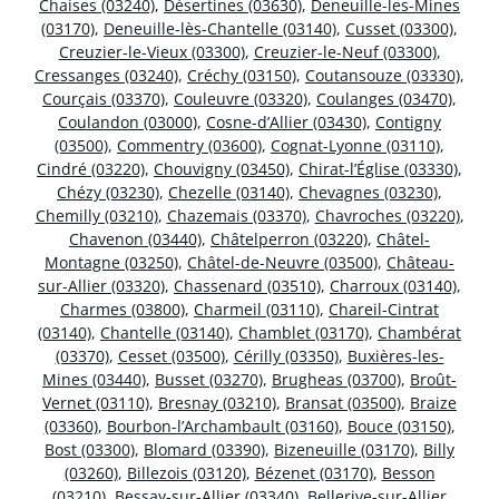
Chaises (03240)
,
Désertines (03630)
,
Deneuille-les-Mines
(03170)
,
Deneuille-lès-Chantelle (03140)
,
Cusset (03300)
,
Creuzier-le-Vieux (03300)
,
Creuzier-le-Neuf (03300)
,
Cressanges (03240)
,
Créchy (03150)
,
Coutansouze (03330)
,
Courçais (03370)
,
Couleuvre (03320)
,
Coulanges (03470)
,
Coulandon (03000)
,
Cosne-d’Allier (03430)
,
Contigny
(03500)
,
Commentry (03600)
,
Cognat-Lyonne (03110)
,
Cindré (03220)
,
Chouvigny (03450)
,
Chirat-l’Église (03330)
,
Chézy (03230)
,
Chezelle (03140)
,
Chevagnes (03230)
,
Chemilly (03210)
,
Chazemais (03370)
,
Chavroches (03220)
,
Chavenon (03440)
,
Châtelperron (03220)
,
Châtel-
Montagne (03250)
,
Châtel-de-Neuvre (03500)
,
Château-
sur-Allier (03320)
,
Chassenard (03510)
,
Charroux (03140)
,
Charmes (03800)
,
Charmeil (03110)
,
Chareil-Cintrat
(03140)
,
Chantelle (03140)
,
Chamblet (03170)
,
Chambérat
(03370)
,
Cesset (03500)
,
Cérilly (03350)
,
Buxières-les-
Mines (03440)
,
Busset (03270)
,
Brugheas (03700)
,
Broût-
Vernet (03110)
,
Bresnay (03210)
,
Bransat (03500)
,
Braize
(03360)
,
Bourbon-l’Archambault (03160)
,
Bouce (03150)
,
Bost (03300)
,
Blomard (03390)
,
Bizeneuille (03170)
,
Billy
(03260)
,
Billezois (03120)
,
Bézenet (03170)
,
Besson
(03210)
,
Bessay-sur-Allier (03340)
,
Bellerive-sur-Allier