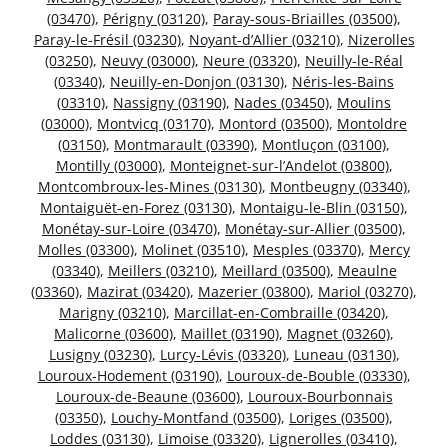
(03470)
,
Périgny (03120)
,
Paray-sous-Briailles (03500)
,
Paray-le-Frésil (03230)
,
Noyant-d’Allier (03210)
,
Nizerolles
(03250)
,
Neuvy (03000)
,
Neure (03320)
,
Neuilly-le-Réal
(03340)
,
Neuilly-en-Donjon (03130)
,
Néris-les-Bains
(03310)
,
Nassigny (03190)
,
Nades (03450)
,
Moulins
(03000)
,
Montvicq (03170)
,
Montord (03500)
,
Montoldre
(03150)
,
Montmarault (03390)
,
Montluçon (03100)
,
Montilly (03000)
,
Monteignet-sur-l’Andelot (03800)
,
Montcombroux-les-Mines (03130)
,
Montbeugny (03340)
,
Montaiguët-en-Forez (03130)
,
Montaigu-le-Blin (03150)
,
Monétay-sur-Loire (03470)
,
Monétay-sur-Allier (03500)
,
Molles (03300)
,
Molinet (03510)
,
Mesples (03370)
,
Mercy
(03340)
,
Meillers (03210)
,
Meillard (03500)
,
Meaulne
(03360)
,
Mazirat (03420)
,
Mazerier (03800)
,
Mariol (03270)
,
Marigny (03210)
,
Marcillat-en-Combraille (03420)
,
Malicorne (03600)
,
Maillet (03190)
,
Magnet (03260)
,
Lusigny (03230)
,
Lurcy-Lévis (03320)
,
Luneau (03130)
,
Louroux-Hodement (03190)
,
Louroux-de-Bouble (03330)
,
Louroux-de-Beaune (03600)
,
Louroux-Bourbonnais
(03350)
,
Louchy-Montfand (03500)
,
Loriges (03500)
,
Loddes (03130)
,
Limoise (03320)
,
Lignerolles (03410)
,