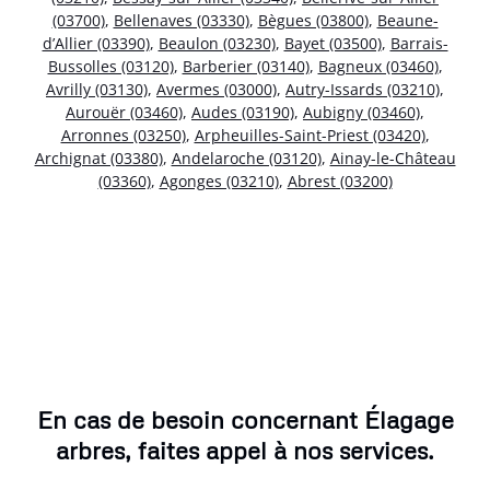
(03700)
,
Bellenaves (03330)
,
Bègues (03800)
,
Beaune-
d’Allier (03390)
,
Beaulon (03230)
,
Bayet (03500)
,
Barrais-
Bussolles (03120)
,
Barberier (03140)
,
Bagneux (03460)
,
Avrilly (03130)
,
Avermes (03000)
,
Autry-Issards (03210)
,
Aurouër (03460)
,
Audes (03190)
,
Aubigny (03460)
,
Arronnes (03250)
,
Arpheuilles-Saint-Priest (03420)
,
Archignat (03380)
,
Andelaroche (03120)
,
Ainay-le-Château
(03360)
,
Agonges (03210)
,
Abrest (03200)
En cas de besoin concernant Élagage
arbres, faites appel à nos services.