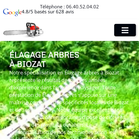
Téléphone :
06.40.52.04.02
4.8/5 basés sur 628 avis
ÉLAGAGE ARBRES
À BIOZAT
Notre spécialisation en Élagage arbres à Biozat
représente le résultat de longues années
d’expérience dans l’entretien paysager. Toute
prestation de Élagage arbres s’appuie sur une
maîtrise complète des spécificités locales de Biozat
et de ses alentours. Notre équipe excellent dans
les méthodes contemporaines d’pose de clôtures,
assurant des résultats durables. La
personnalisation de nos techniques selon les