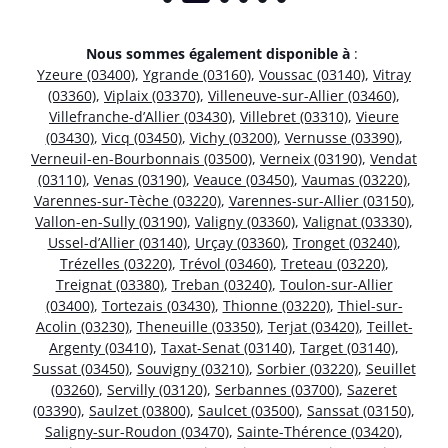
Nous sommes également disponible à
:
Yzeure (03400)
,
Ygrande (03160)
,
Voussac (03140)
,
Vitray
(03360)
,
Viplaix (03370)
,
Villeneuve-sur-Allier (03460)
,
Villefranche-d’Allier (03430)
,
Villebret (03310)
,
Vieure
(03430)
,
Vicq (03450)
,
Vichy (03200)
,
Vernusse (03390)
,
Verneuil-en-Bourbonnais (03500)
,
Verneix (03190)
,
Vendat
(03110)
,
Venas (03190)
,
Veauce (03450)
,
Vaumas (03220)
,
Varennes-sur-Tèche (03220)
,
Varennes-sur-Allier (03150)
,
Vallon-en-Sully (03190)
,
Valigny (03360)
,
Valignat (03330)
,
Ussel-d’Allier (03140)
,
Urçay (03360)
,
Tronget (03240)
,
Trézelles (03220)
,
Trévol (03460)
,
Treteau (03220)
,
Treignat (03380)
,
Treban (03240)
,
Toulon-sur-Allier
(03400)
,
Tortezais (03430)
,
Thionne (03220)
,
Thiel-sur-
Acolin (03230)
,
Theneuille (03350)
,
Terjat (03420)
,
Teillet-
Argenty (03410)
,
Taxat-Senat (03140)
,
Target (03140)
,
Sussat (03450)
,
Souvigny (03210)
,
Sorbier (03220)
,
Seuillet
(03260)
,
Servilly (03120)
,
Serbannes (03700)
,
Sazeret
(03390)
,
Saulzet (03800)
,
Saulcet (03500)
,
Sanssat (03150)
,
Saligny-sur-Roudon (03470)
,
Sainte-Thérence (03420)
,