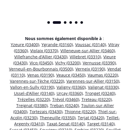
Nous sommes également disponible à
:
Yzeure (03400)
,
Ygrande (03160)
,
Voussac (03140)
,
Vitray
(03360)
,
Viplaix (03370)
,
Villeneuve-sur-Allier (03460)
,
Villefranche-d’Allier (03430)
,
Villebret (03310)
,
Vieure
(03430)
,
Vicq (03450)
,
Vichy (03200)
,
Vernusse (03390)
,
Verneuil-en-Bourbonnais (03500)
,
Verneix (03190)
,
Vendat
(03110)
,
Venas (03190)
,
Veauce (03450)
,
Vaumas (03220)
,
Varennes-sur-Tèche (03220)
,
Varennes-sur-Allier (03150)
,
Vallon-en-Sully (03190)
,
Valigny (03360)
,
Valignat (03330)
,
Ussel-d’Allier (03140)
,
Urçay (03360)
,
Tronget (03240)
,
Trézelles (03220)
,
Trévol (03460)
,
Treteau (03220)
,
Treignat (03380)
,
Treban (03240)
,
Toulon-sur-Allier
(03400)
,
Tortezais (03430)
,
Thionne (03220)
,
Thiel-sur-
Acolin (03230)
,
Theneuille (03350)
,
Terjat (03420)
,
Teillet-
Argenty (03410)
,
Taxat-Senat (03140)
,
Target (03140)
,
Sussat (03450)
,
Souvigny (03210)
,
Sorbier (03220)
,
Seuillet