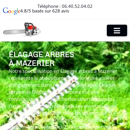
Téléphone :
06.40.52.04.02
4.8/5 basés sur 628 avis
ÉLAGAGE ARBRES
À MAZERIER
Notre spécialisation en Élagage arbres à Mazerier
représente le aboutissement de longues années
d’engagement dans l’entretien paysager. Chaque
service de Élagage arbres repose sur une
connaissance approfondie des caractéristiques
territoriales de Mazerier et de ses environs. Nos
professionnels excellent dans les techniques
modernes d’pose de clôtures, assurant des
performances optimales. L’ajustement de nos