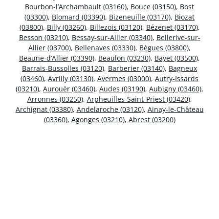
Bourbon-l’Archambault (03160)
,
Bouce (03150)
,
Bost
(03300)
,
Blomard (03390)
,
Bizeneuille (03170)
,
Biozat
(03800)
,
Billy (03260)
,
Billezois (03120)
,
Bézenet (03170)
,
Besson (03210)
,
Bessay-sur-Allier (03340)
,
Bellerive-sur-
Allier (03700)
,
Bellenaves (03330)
,
Bègues (03800)
,
Beaune-d’Allier (03390)
,
Beaulon (03230)
,
Bayet (03500)
,
Barrais-Bussolles (03120)
,
Barberier (03140)
,
Bagneux
(03460)
,
Avrilly (03130)
,
Avermes (03000)
,
Autry-Issards
(03210)
,
Aurouër (03460)
,
Audes (03190)
,
Aubigny (03460)
,
Arronnes (03250)
,
Arpheuilles-Saint-Priest (03420)
,
Archignat (03380)
,
Andelaroche (03120)
,
Ainay-le-Château
(03360)
,
Agonges (03210)
,
Abrest (03200)