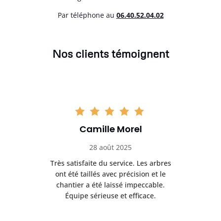
Par téléphone au
06.40.52.04.02
Nos clients témoignent
Camille Morel
28 août 2025
Très satisfaite du service. Les arbres
E
 mes
ont été taillés avec précision et le
dan
risé
chantier a été laissé impeccable.
donn
Équipe sérieuse et efficace.