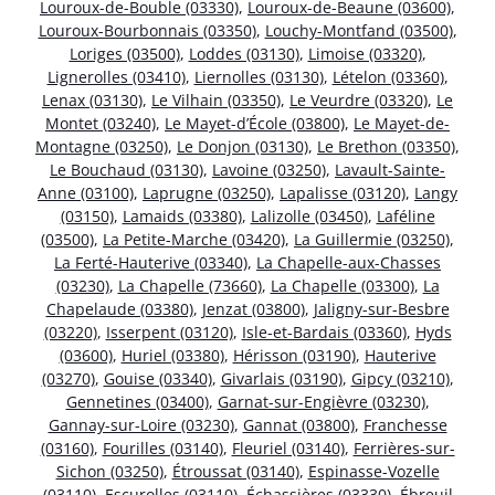
Louroux-de-Bouble (03330)
,
Louroux-de-Beaune (03600)
,
Louroux-Bourbonnais (03350)
,
Louchy-Montfand (03500)
,
Loriges (03500)
,
Loddes (03130)
,
Limoise (03320)
,
Lignerolles (03410)
,
Liernolles (03130)
,
Lételon (03360)
,
Lenax (03130)
,
Le Vilhain (03350)
,
Le Veurdre (03320)
,
Le
Montet (03240)
,
Le Mayet-d’École (03800)
,
Le Mayet-de-
Montagne (03250)
,
Le Donjon (03130)
,
Le Brethon (03350)
,
Le Bouchaud (03130)
,
Lavoine (03250)
,
Lavault-Sainte-
Anne (03100)
,
Laprugne (03250)
,
Lapalisse (03120)
,
Langy
(03150)
,
Lamaids (03380)
,
Lalizolle (03450)
,
Laféline
(03500)
,
La Petite-Marche (03420)
,
La Guillermie (03250)
,
La Ferté-Hauterive (03340)
,
La Chapelle-aux-Chasses
(03230)
,
La Chapelle (73660)
,
La Chapelle (03300)
,
La
Chapelaude (03380)
,
Jenzat (03800)
,
Jaligny-sur-Besbre
(03220)
,
Isserpent (03120)
,
Isle-et-Bardais (03360)
,
Hyds
(03600)
,
Huriel (03380)
,
Hérisson (03190)
,
Hauterive
(03270)
,
Gouise (03340)
,
Givarlais (03190)
,
Gipcy (03210)
,
Gennetines (03400)
,
Garnat-sur-Engièvre (03230)
,
Gannay-sur-Loire (03230)
,
Gannat (03800)
,
Franchesse
(03160)
,
Fourilles (03140)
,
Fleuriel (03140)
,
Ferrières-sur-
Sichon (03250)
,
Étroussat (03140)
,
Espinasse-Vozelle
(03110)
,
Escurolles (03110)
,
Échassières (03330)
,
Ébreuil