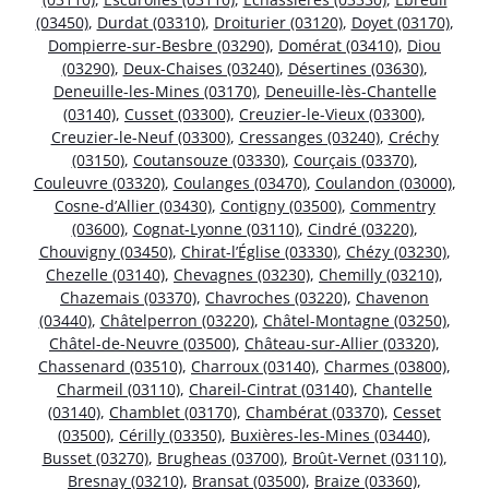
(03450)
,
Durdat (03310)
,
Droiturier (03120)
,
Doyet (03170)
,
Dompierre-sur-Besbre (03290)
,
Domérat (03410)
,
Diou
(03290)
,
Deux-Chaises (03240)
,
Désertines (03630)
,
Deneuille-les-Mines (03170)
,
Deneuille-lès-Chantelle
(03140)
,
Cusset (03300)
,
Creuzier-le-Vieux (03300)
,
Creuzier-le-Neuf (03300)
,
Cressanges (03240)
,
Créchy
(03150)
,
Coutansouze (03330)
,
Courçais (03370)
,
Couleuvre (03320)
,
Coulanges (03470)
,
Coulandon (03000)
,
Cosne-d’Allier (03430)
,
Contigny (03500)
,
Commentry
(03600)
,
Cognat-Lyonne (03110)
,
Cindré (03220)
,
Chouvigny (03450)
,
Chirat-l’Église (03330)
,
Chézy (03230)
,
Chezelle (03140)
,
Chevagnes (03230)
,
Chemilly (03210)
,
Chazemais (03370)
,
Chavroches (03220)
,
Chavenon
(03440)
,
Châtelperron (03220)
,
Châtel-Montagne (03250)
,
Châtel-de-Neuvre (03500)
,
Château-sur-Allier (03320)
,
Chassenard (03510)
,
Charroux (03140)
,
Charmes (03800)
,
Charmeil (03110)
,
Chareil-Cintrat (03140)
,
Chantelle
(03140)
,
Chamblet (03170)
,
Chambérat (03370)
,
Cesset
(03500)
,
Cérilly (03350)
,
Buxières-les-Mines (03440)
,
Busset (03270)
,
Brugheas (03700)
,
Broût-Vernet (03110)
,
Bresnay (03210)
,
Bransat (03500)
,
Braize (03360)
,