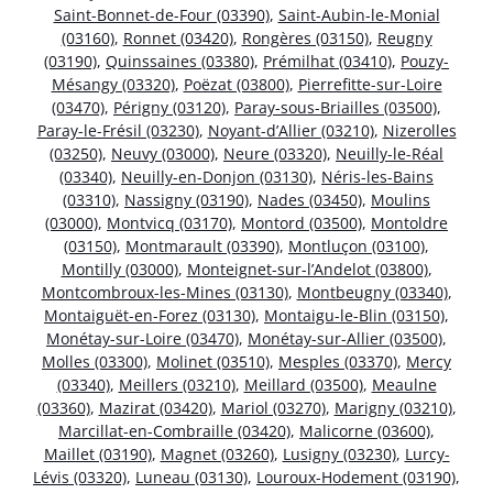
Saint-Bonnet-de-Four (03390)
,
Saint-Aubin-le-Monial
(03160)
,
Ronnet (03420)
,
Rongères (03150)
,
Reugny
(03190)
,
Quinssaines (03380)
,
Prémilhat (03410)
,
Pouzy-
Mésangy (03320)
,
Poëzat (03800)
,
Pierrefitte-sur-Loire
(03470)
,
Périgny (03120)
,
Paray-sous-Briailles (03500)
,
Paray-le-Frésil (03230)
,
Noyant-d’Allier (03210)
,
Nizerolles
(03250)
,
Neuvy (03000)
,
Neure (03320)
,
Neuilly-le-Réal
(03340)
,
Neuilly-en-Donjon (03130)
,
Néris-les-Bains
(03310)
,
Nassigny (03190)
,
Nades (03450)
,
Moulins
(03000)
,
Montvicq (03170)
,
Montord (03500)
,
Montoldre
(03150)
,
Montmarault (03390)
,
Montluçon (03100)
,
Montilly (03000)
,
Monteignet-sur-l’Andelot (03800)
,
Montcombroux-les-Mines (03130)
,
Montbeugny (03340)
,
Montaiguët-en-Forez (03130)
,
Montaigu-le-Blin (03150)
,
Monétay-sur-Loire (03470)
,
Monétay-sur-Allier (03500)
,
Molles (03300)
,
Molinet (03510)
,
Mesples (03370)
,
Mercy
(03340)
,
Meillers (03210)
,
Meillard (03500)
,
Meaulne
(03360)
,
Mazirat (03420)
,
Mariol (03270)
,
Marigny (03210)
,
Marcillat-en-Combraille (03420)
,
Malicorne (03600)
,
Maillet (03190)
,
Magnet (03260)
,
Lusigny (03230)
,
Lurcy-
Lévis (03320)
,
Luneau (03130)
,
Louroux-Hodement (03190)
,