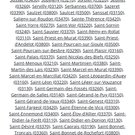
(03260)
,
Servilly (03120)
,
Serbannes (03700)
,
Sazeret
(03390)
,
Saulzet (03800)
,
Saulcet (03500)
,
Sanssat (03150)
,
Saligny-sur-Roudon (03470)
,
Sainte-Thérence (03420)
,
Saint-Yorre (03270)
,
Saint-Voir (03220)
,
Saint-Sornin
(03240)
,
Saint-Sauvier (03370)
,
Saint-Rémy-en-Rollat
(03110)
,
Saint-Priest-en-Murat (03390)
,
Saint-Priest-
d’Andelot (03800)
,
Saint-Pourçain-sur-Sioule (03500)
,
Saint-Pourçain-sur-Besbre (03290)
,
Saint-Plaisir (03160)
,
Saint-Palais (03370)
,
Saint-Nicolas-des-Biefs (03250)
,
Saint-Menoux (03210)
,
Saint-Martinien (03380)
,
Saint-
Martin-des-Lais (03230)
,
Saint-Marcel-en-Murat (03390)
,
Saint-Marcel-en-Marcillat (03420)
,
Saint-Léopardin-d’Augy
(03160)
,
Saint-Léon (03220)
,
Saint-Léger-sur-Vouzance
(03130)
,
Saint-Germain-des-Fossés (03260)
,
Saint-
Germain-de-Salles (03140)
,
Saint-Gérand-le-Puy (03150)
,
Saint-Gérand-de-Vaux (03340)
,
Saint-Genest (03310)
,
Saint-Fargeol (03420)
,
Saint-Étienne-de-Vicq (03300)
,
Saint-Ennemond (03400)
,
Saint-Éloy-d’Allier (03370)
,
Saint-
Didier-la-Forêt (03110)
,
Saint-Didier-en-Donjon (03130)
,
Saint-Désiré (03370)
,
Saint-Caprais (03190)
,
Saint-Bonnet-
Tronçais (03360)
,
Saint-Bonnet-de-Rochefort (03800)
,