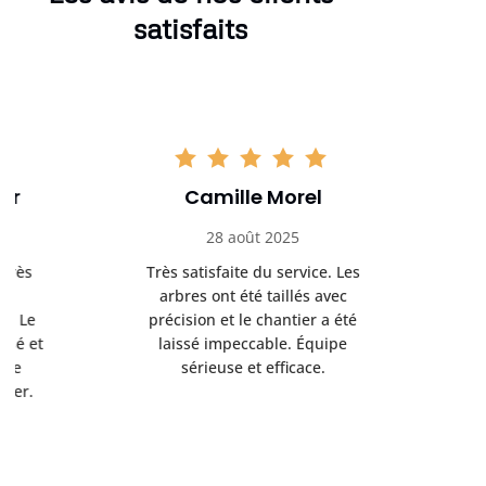
satisfaits
Camille Morel
Yan
28 août 2025
15 se
Très satisfaite du service. Les
Excellent t
arbres ont été taillés avec
réalisé 
précision et le chantier a été
annoncés
laissé impeccable. Équipe
donnés étai
sérieuse et efficace.
le résul