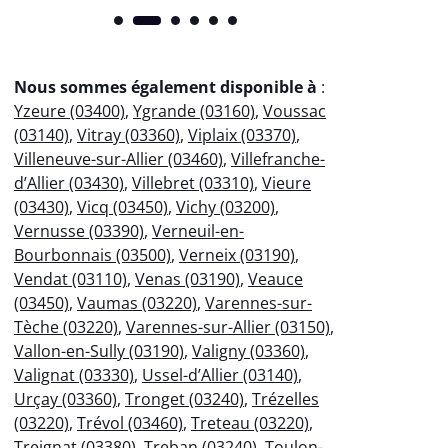
Nous sommes également disponible à
:
Yzeure (03400)
,
Ygrande (03160)
,
Voussac
(03140)
,
Vitray (03360)
,
Viplaix (03370)
,
Villeneuve-sur-Allier (03460)
,
Villefranche-
d’Allier (03430)
,
Villebret (03310)
,
Vieure
(03430)
,
Vicq (03450)
,
Vichy (03200)
,
Vernusse (03390)
,
Verneuil-en-
Bourbonnais (03500)
,
Verneix (03190)
,
Vendat (03110)
,
Venas (03190)
,
Veauce
(03450)
,
Vaumas (03220)
,
Varennes-sur-
Tèche (03220)
,
Varennes-sur-Allier (03150)
,
Vallon-en-Sully (03190)
,
Valigny (03360)
,
Valignat (03330)
,
Ussel-d’Allier (03140)
,
Urçay (03360)
,
Tronget (03240)
,
Trézelles
(03220)
,
Trévol (03460)
,
Treteau (03220)
,
Treignat (03380)
,
Treban (03240)
,
Toulon-