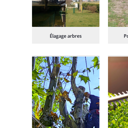
Élagage arbres
P