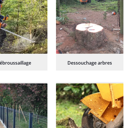
ébroussaillage
Dessouchage arbres