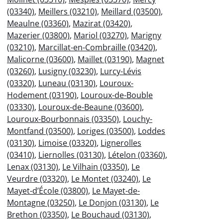
(03340)
,
Meillers (03210)
,
Meillard (03500)
,
Meaulne (03360)
,
Mazirat (03420)
,
Mazerier (03800)
,
Mariol (03270)
,
Marigny
(03210)
,
Marcillat-en-Combraille (03420)
,
Malicorne (03600)
,
Maillet (03190)
,
Magnet
(03260)
,
Lusigny (03230)
,
Lurcy-Lévis
(03320)
,
Luneau (03130)
,
Louroux-
Hodement (03190)
,
Louroux-de-Bouble
(03330)
,
Louroux-de-Beaune (03600)
,
Louroux-Bourbonnais (03350)
,
Louchy-
Montfand (03500)
,
Loriges (03500)
,
Loddes
(03130)
,
Limoise (03320)
,
Lignerolles
(03410)
,
Liernolles (03130)
,
Lételon (03360)
,
Lenax (03130)
,
Le Vilhain (03350)
,
Le
Veurdre (03320)
,
Le Montet (03240)
,
Le
Mayet-d’École (03800)
,
Le Mayet-de-
Montagne (03250)
,
Le Donjon (03130)
,
Le
Brethon (03350)
,
Le Bouchaud (03130)
,