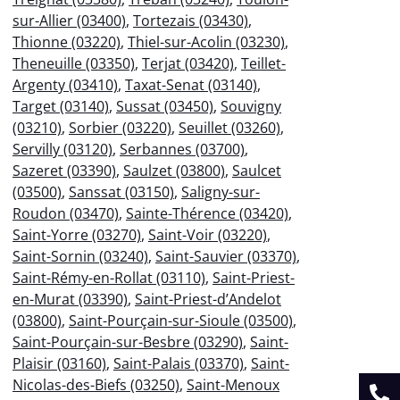
sur-Allier (03400)
,
Tortezais (03430)
,
Thionne (03220)
,
Thiel-sur-Acolin (03230)
,
Theneuille (03350)
,
Terjat (03420)
,
Teillet-
Argenty (03410)
,
Taxat-Senat (03140)
,
Target (03140)
,
Sussat (03450)
,
Souvigny
(03210)
,
Sorbier (03220)
,
Seuillet (03260)
,
Servilly (03120)
,
Serbannes (03700)
,
Sazeret (03390)
,
Saulzet (03800)
,
Saulcet
(03500)
,
Sanssat (03150)
,
Saligny-sur-
Roudon (03470)
,
Sainte-Thérence (03420)
,
Saint-Yorre (03270)
,
Saint-Voir (03220)
,
Saint-Sornin (03240)
,
Saint-Sauvier (03370)
,
Saint-Rémy-en-Rollat (03110)
,
Saint-Priest-
en-Murat (03390)
,
Saint-Priest-d’Andelot
(03800)
,
Saint-Pourçain-sur-Sioule (03500)
,
Saint-Pourçain-sur-Besbre (03290)
,
Saint-
Plaisir (03160)
,
Saint-Palais (03370)
,
Saint-
Nicolas-des-Biefs (03250)
,
Saint-Menoux