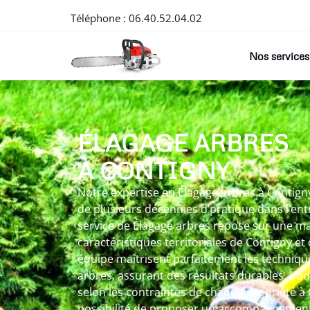
Téléphone :
06.40.52.04.02
Nos services
ÉLAGAGE ARBRES
À CONTIGNY
Notre expertise en Élagage arbres à Contign
de plusieurs décennies d’pratique dans l’en
service de Élagage arbres repose sur une ma
caractéristiques territoriales de Contigny et
équipe maîtrisent parfaitement les techni
arbres, assurant des résultats durables. L’
selon les contraintes de chaque propriété à 
possibilité de proposer un accompagnement