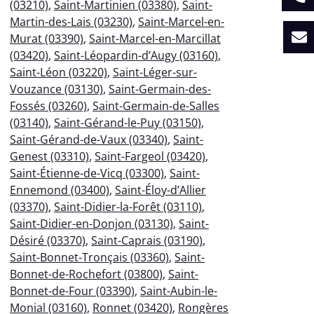
(03210)
,
Saint-Martinien (03380)
,
Saint-
Martin-des-Lais (03230)
,
Saint-Marcel-en-
Murat (03390)
,
Saint-Marcel-en-Marcillat
(03420)
,
Saint-Léopardin-d’Augy (03160)
,
Saint-Léon (03220)
,
Saint-Léger-sur-
Vouzance (03130)
,
Saint-Germain-des-
Fossés (03260)
,
Saint-Germain-de-Salles
(03140)
,
Saint-Gérand-le-Puy (03150)
,
Saint-Gérand-de-Vaux (03340)
,
Saint-
Genest (03310)
,
Saint-Fargeol (03420)
,
Saint-Étienne-de-Vicq (03300)
,
Saint-
Ennemond (03400)
,
Saint-Éloy-d’Allier
(03370)
,
Saint-Didier-la-Forêt (03110)
,
Saint-Didier-en-Donjon (03130)
,
Saint-
Désiré (03370)
,
Saint-Caprais (03190)
,
Saint-Bonnet-Tronçais (03360)
,
Saint-
Bonnet-de-Rochefort (03800)
,
Saint-
Bonnet-de-Four (03390)
,
Saint-Aubin-le-
Monial (03160)
,
Ronnet (03420)
,
Rongères