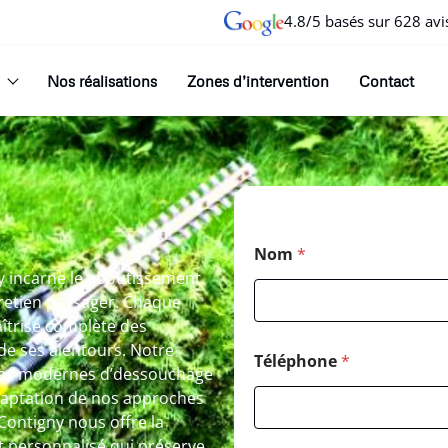
4.8/5 basés sur 628 avi
Nos réalisations
Zones d’intervention
Contact
Nom
*
y incarne le aboutissement
tretien paysager. Chaque
îtrise complète des
 de ses alentours. Notre
Téléphone
*
ques modernes d’dessouchage
adaptation de nos approches
Contigny nous offre la
 personnalisé qui préserve