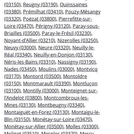
(03150)
,
Reugny (03190)
,
Quinssaines
(03380)
,
Prémilhat (03410)
,
Pouzy-Mésangy
(03320)
,
Poëzat (03800)
,
Pierrefitte-sur-
Loire (03470)
,
Périgny (03120)
,
Paray-sous-
Briailles (03500)
,
Paray-le-Frésil (03230)
,
Noyant-d’Allier (03210)
,
Nizerolles (03250)
,
Neuvy (03000)
,
Neure (03320)
,
Neuilly-le-
Réal (03340)
,
Neuilly-en-Donjon (03130)
,
Néris-les-Bains (03310)
,
Nassigny (03190)
,
Nades (03450)
,
Moulins (03000)
,
Montvicq
(03170)
,
Montord (03500)
,
Montoldre
(03150)
,
Montmarault (03390)
,
Montluçon
(03100)
,
Montilly (03000)
,
Monteignet-sur-
l’Andelot (03800)
,
Montcombroux-les-
Mines (03130)
,
Montbeugny (03340)
,
Montaiguët-en-Forez (03130)
,
Montaigu-le-
Blin (03150)
,
Monétay-sur-Loire (03470)
,
Monétay-sur-Allier (03500)
,
Molles (03300)
,
Molinet (03510)
,
Mesples (03370)
,
Mercy