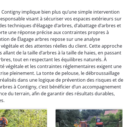
à Contigny implique bien plus qu’une simple intervention
responsable visant à sécuriser vos espaces extérieurs sur
 des techniques d’élagage d’arbres, d’abattage d’arbres et
rte une réponse précise aux contraintes propres à
ntion de Élagage arbres repose sur une analyse
végétale et des attentes réelles du client. Cette approche
raya Benali
Léandro Vasseur
lant de la taille d’arbres à la taille de haies, en passant
bres, tout en respectant les équilibres naturels. À
7 février 2026
12 juillet 2025
ité végétale et les contraintes réglementaires exigent une
e irréprochable du
Intervention rapide et très
rise pleinement. La tonte de pelouse, le débroussaillage
la fin. Les arbres ont
professionnelle pour
 réalisés dans une logique de prévention des risques et de
faitement entretenus
l’élagage de mes arbres. Le
arbres à Contigny, c’est bénéficier d’un accompagnement
e nettoyage après
travail est propre, sécurisé et
nce du terrain, afin de garantir des résultats durables,
tion est impeccable.
parfaitement réalisé. Je
es.
ommande vivement.
recommande sans hésiter.