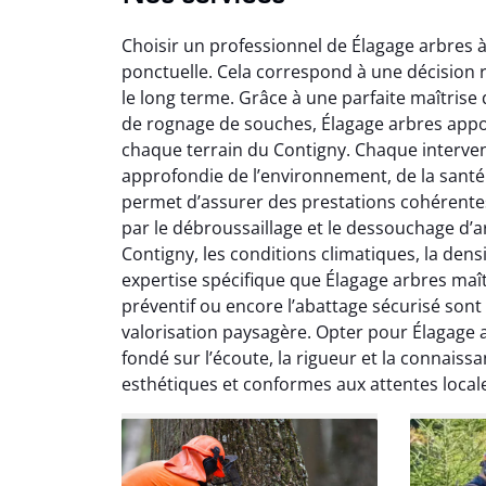
Choisir un professionnel de Élagage arbres 
ponctuelle. Cela correspond à une décision 
le long terme. Grâce à une parfaite maîtrise
de rognage de souches, Élagage arbres appo
chaque terrain du Contigny. Chaque interve
approfondie de l’environnement, de la santé 
So
permet d’assurer des prestations cohérentes al
par le débroussaillage et le dessouchage d’ar
0
Contigny, les conditions climatiques, la dens
Servic
expertise spécifique que Élagage arbres maît
début à 
préventif ou encore l’abattage sécurisé sont
été par
valorisation paysagère. Opter pour Élagage 
et l
fondé sur l’écoute, la rigueur et la connaissa
interven
esthétiques et conformes aux attentes local
Je rec