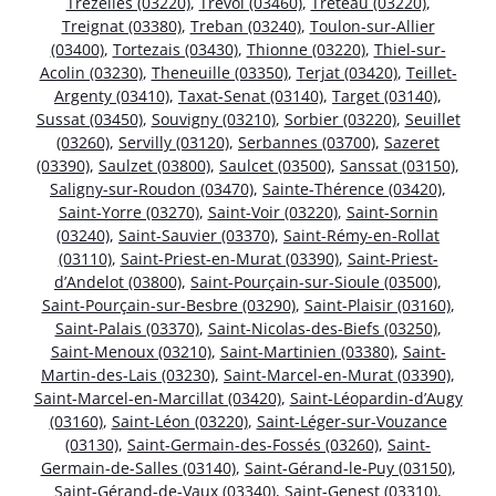
Trézelles (03220)
,
Trévol (03460)
,
Treteau (03220)
,
Treignat (03380)
,
Treban (03240)
,
Toulon-sur-Allier
(03400)
,
Tortezais (03430)
,
Thionne (03220)
,
Thiel-sur-
Acolin (03230)
,
Theneuille (03350)
,
Terjat (03420)
,
Teillet-
Argenty (03410)
,
Taxat-Senat (03140)
,
Target (03140)
,
Sussat (03450)
,
Souvigny (03210)
,
Sorbier (03220)
,
Seuillet
(03260)
,
Servilly (03120)
,
Serbannes (03700)
,
Sazeret
(03390)
,
Saulzet (03800)
,
Saulcet (03500)
,
Sanssat (03150)
,
Saligny-sur-Roudon (03470)
,
Sainte-Thérence (03420)
,
Saint-Yorre (03270)
,
Saint-Voir (03220)
,
Saint-Sornin
(03240)
,
Saint-Sauvier (03370)
,
Saint-Rémy-en-Rollat
(03110)
,
Saint-Priest-en-Murat (03390)
,
Saint-Priest-
d’Andelot (03800)
,
Saint-Pourçain-sur-Sioule (03500)
,
Saint-Pourçain-sur-Besbre (03290)
,
Saint-Plaisir (03160)
,
Saint-Palais (03370)
,
Saint-Nicolas-des-Biefs (03250)
,
Saint-Menoux (03210)
,
Saint-Martinien (03380)
,
Saint-
Martin-des-Lais (03230)
,
Saint-Marcel-en-Murat (03390)
,
Saint-Marcel-en-Marcillat (03420)
,
Saint-Léopardin-d’Augy
(03160)
,
Saint-Léon (03220)
,
Saint-Léger-sur-Vouzance
(03130)
,
Saint-Germain-des-Fossés (03260)
,
Saint-
Germain-de-Salles (03140)
,
Saint-Gérand-le-Puy (03150)
,
Saint-Gérand-de-Vaux (03340)
,
Saint-Genest (03310)
,