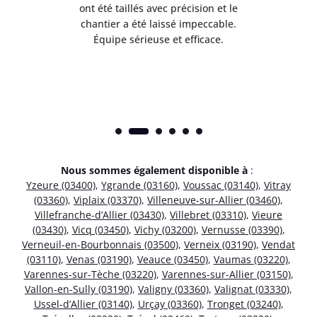
 mes
ont été taillés avec précision et le
dan
risé
chantier a été laissé impeccable.
donn
Équipe sérieuse et efficace.
Nous sommes également disponible à
:
Yzeure (03400)
,
Ygrande (03160)
,
Voussac (03140)
,
Vitray
(03360)
,
Viplaix (03370)
,
Villeneuve-sur-Allier (03460)
,
Villefranche-d’Allier (03430)
,
Villebret (03310)
,
Vieure
(03430)
,
Vicq (03450)
,
Vichy (03200)
,
Vernusse (03390)
,
Verneuil-en-Bourbonnais (03500)
,
Verneix (03190)
,
Vendat
(03110)
,
Venas (03190)
,
Veauce (03450)
,
Vaumas (03220)
,
Varennes-sur-Tèche (03220)
,
Varennes-sur-Allier (03150)
,
Vallon-en-Sully (03190)
,
Valigny (03360)
,
Valignat (03330)
,
Ussel-d’Allier (03140)
,
Urçay (03360)
,
Tronget (03240)
,