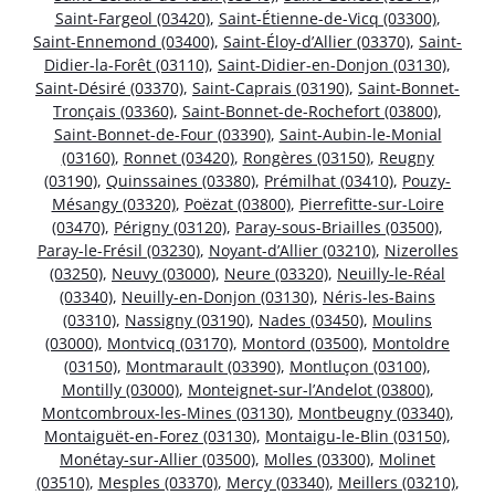
Saint-Fargeol (03420)
,
Saint-Étienne-de-Vicq (03300)
,
Saint-Ennemond (03400)
,
Saint-Éloy-d’Allier (03370)
,
Saint-
Didier-la-Forêt (03110)
,
Saint-Didier-en-Donjon (03130)
,
Saint-Désiré (03370)
,
Saint-Caprais (03190)
,
Saint-Bonnet-
Tronçais (03360)
,
Saint-Bonnet-de-Rochefort (03800)
,
Saint-Bonnet-de-Four (03390)
,
Saint-Aubin-le-Monial
(03160)
,
Ronnet (03420)
,
Rongères (03150)
,
Reugny
(03190)
,
Quinssaines (03380)
,
Prémilhat (03410)
,
Pouzy-
Mésangy (03320)
,
Poëzat (03800)
,
Pierrefitte-sur-Loire
(03470)
,
Périgny (03120)
,
Paray-sous-Briailles (03500)
,
Paray-le-Frésil (03230)
,
Noyant-d’Allier (03210)
,
Nizerolles
(03250)
,
Neuvy (03000)
,
Neure (03320)
,
Neuilly-le-Réal
(03340)
,
Neuilly-en-Donjon (03130)
,
Néris-les-Bains
(03310)
,
Nassigny (03190)
,
Nades (03450)
,
Moulins
(03000)
,
Montvicq (03170)
,
Montord (03500)
,
Montoldre
(03150)
,
Montmarault (03390)
,
Montluçon (03100)
,
Montilly (03000)
,
Monteignet-sur-l’Andelot (03800)
,
Montcombroux-les-Mines (03130)
,
Montbeugny (03340)
,
Montaiguët-en-Forez (03130)
,
Montaigu-le-Blin (03150)
,
Monétay-sur-Allier (03500)
,
Molles (03300)
,
Molinet
(03510)
,
Mesples (03370)
,
Mercy (03340)
,
Meillers (03210)
,