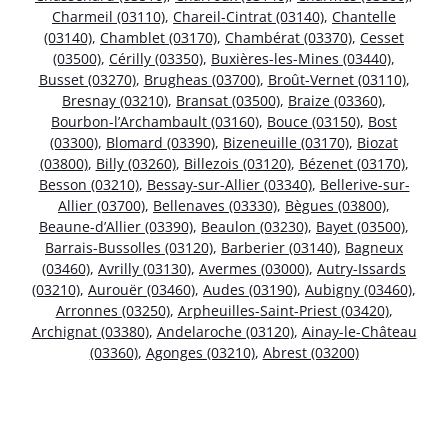
Charmeil (03110)
,
Chareil-Cintrat (03140)
,
Chantelle
(03140)
,
Chamblet (03170)
,
Chambérat (03370)
,
Cesset
(03500)
,
Cérilly (03350)
,
Buxières-les-Mines (03440)
,
Busset (03270)
,
Brugheas (03700)
,
Broût-Vernet (03110)
,
Bresnay (03210)
,
Bransat (03500)
,
Braize (03360)
,
Bourbon-l’Archambault (03160)
,
Bouce (03150)
,
Bost
(03300)
,
Blomard (03390)
,
Bizeneuille (03170)
,
Biozat
(03800)
,
Billy (03260)
,
Billezois (03120)
,
Bézenet (03170)
,
Besson (03210)
,
Bessay-sur-Allier (03340)
,
Bellerive-sur-
Allier (03700)
,
Bellenaves (03330)
,
Bègues (03800)
,
Beaune-d’Allier (03390)
,
Beaulon (03230)
,
Bayet (03500)
,
Barrais-Bussolles (03120)
,
Barberier (03140)
,
Bagneux
(03460)
,
Avrilly (03130)
,
Avermes (03000)
,
Autry-Issards
(03210)
,
Aurouër (03460)
,
Audes (03190)
,
Aubigny (03460)
,
Arronnes (03250)
,
Arpheuilles-Saint-Priest (03420)
,
Archignat (03380)
,
Andelaroche (03120)
,
Ainay-le-Château
(03360)
,
Agonges (03210)
,
Abrest (03200)