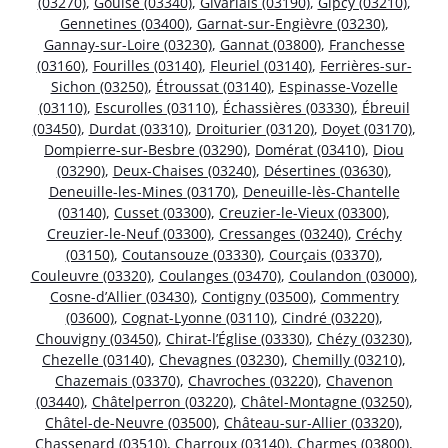
(03270)
,
Gouise (03340)
,
Givarlais (03190)
,
Gipcy (03210)
,
Gennetines (03400)
,
Garnat-sur-Engièvre (03230)
,
Gannay-sur-Loire (03230)
,
Gannat (03800)
,
Franchesse
(03160)
,
Fourilles (03140)
,
Fleuriel (03140)
,
Ferrières-sur-
Sichon (03250)
,
Étroussat (03140)
,
Espinasse-Vozelle
(03110)
,
Escurolles (03110)
,
Échassières (03330)
,
Ébreuil
(03450)
,
Durdat (03310)
,
Droiturier (03120)
,
Doyet (03170)
,
Dompierre-sur-Besbre (03290)
,
Domérat (03410)
,
Diou
(03290)
,
Deux-Chaises (03240)
,
Désertines (03630)
,
Deneuille-les-Mines (03170)
,
Deneuille-lès-Chantelle
(03140)
,
Cusset (03300)
,
Creuzier-le-Vieux (03300)
,
Creuzier-le-Neuf (03300)
,
Cressanges (03240)
,
Créchy
(03150)
,
Coutansouze (03330)
,
Courçais (03370)
,
Couleuvre (03320)
,
Coulanges (03470)
,
Coulandon (03000)
,
Cosne-d’Allier (03430)
,
Contigny (03500)
,
Commentry
(03600)
,
Cognat-Lyonne (03110)
,
Cindré (03220)
,
Chouvigny (03450)
,
Chirat-l’Église (03330)
,
Chézy (03230)
,
Chezelle (03140)
,
Chevagnes (03230)
,
Chemilly (03210)
,
Chazemais (03370)
,
Chavroches (03220)
,
Chavenon
(03440)
,
Châtelperron (03220)
,
Châtel-Montagne (03250)
,
Châtel-de-Neuvre (03500)
,
Château-sur-Allier (03320)
,
Chassenard (03510)
,
Charroux (03140)
,
Charmes (03800)
,