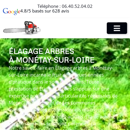
Téléphone :
06.40.52.04.02
4.8/5 basés sur 628 avis
ÉLAGAGE ARBRES
À MONÉTAY-SUR-LOIRE
Notre savoir-faire en Élagage arbres à Monétay-
sur-Loire incarne le fruit de longues années
d’pratique dans le soin des jardins. Toute
prestation de Élagage arbres s’appuie sur une
expertise pointue des particularités régionales de
Monétay-sur-Loire et de ses communes
avoisinantes. Nos professionnels maîtrisent
parfaitement les procédés actuels d’taille arbres,
garantissant des solutions pérennes. La