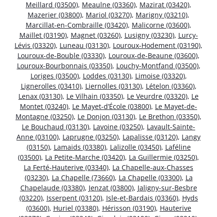
Meillard (03500)
,
Meaulne (03360)
,
Mazirat (03420)
,
Mazerier (03800)
,
Mariol (03270)
,
Marigny (03210)
,
Marcillat-en-Combraille (03420)
,
Malicorne (03600)
,
Maillet (03190)
,
Magnet (03260)
,
Lusigny (03230)
,
Lurcy-
Lévis (03320)
,
Luneau (03130)
,
Louroux-Hodement (03190)
,
Louroux-de-Bouble (03330)
,
Louroux-de-Beaune (03600)
,
Louroux-Bourbonnais (03350)
,
Louchy-Montfand (03500)
,
Loriges (03500)
,
Loddes (03130)
,
Limoise (03320)
,
Lignerolles (03410)
,
Liernolles (03130)
,
Lételon (03360)
,
Lenax (03130)
,
Le Vilhain (03350)
,
Le Veurdre (03320)
,
Le
Montet (03240)
,
Le Mayet-d’École (03800)
,
Le Mayet-de-
Montagne (03250)
,
Le Donjon (03130)
,
Le Brethon (03350)
,
Le Bouchaud (03130)
,
Lavoine (03250)
,
Lavault-Sainte-
Anne (03100)
,
Laprugne (03250)
,
Lapalisse (03120)
,
Langy
(03150)
,
Lamaids (03380)
,
Lalizolle (03450)
,
Laféline
(03500)
,
La Petite-Marche (03420)
,
La Guillermie (03250)
,
La Ferté-Hauterive (03340)
,
La Chapelle-aux-Chasses
(03230)
,
La Chapelle (73660)
,
La Chapelle (03300)
,
La
Chapelaude (03380)
,
Jenzat (03800)
,
Jaligny-sur-Besbre
(03220)
,
Isserpent (03120)
,
Isle-et-Bardais (03360)
,
Hyds
(03600)
,
Huriel (03380)
,
Hérisson (03190)
,
Hauterive