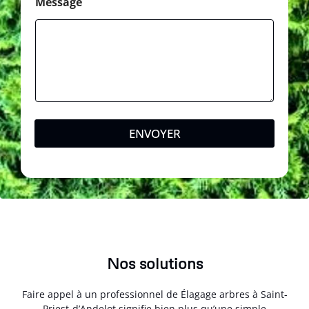
s
Message
a
g
e
M
e
s
s
a
g
e
ENVOYER
Nos solutions
Faire appel à un professionnel de Élagage arbres à Saint-
Priest-d’Andelot signifie bien plus qu’une simple