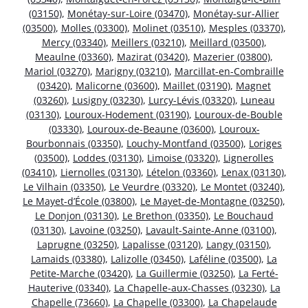
(03150)
,
Monétay-sur-Loire (03470)
,
Monétay-sur-Allier
(03500)
,
Molles (03300)
,
Molinet (03510)
,
Mesples (03370)
,
Mercy (03340)
,
Meillers (03210)
,
Meillard (03500)
,
Meaulne (03360)
,
Mazirat (03420)
,
Mazerier (03800)
,
Mariol (03270)
,
Marigny (03210)
,
Marcillat-en-Combraille
(03420)
,
Malicorne (03600)
,
Maillet (03190)
,
Magnet
(03260)
,
Lusigny (03230)
,
Lurcy-Lévis (03320)
,
Luneau
(03130)
,
Louroux-Hodement (03190)
,
Louroux-de-Bouble
(03330)
,
Louroux-de-Beaune (03600)
,
Louroux-
Bourbonnais (03350)
,
Louchy-Montfand (03500)
,
Loriges
(03500)
,
Loddes (03130)
,
Limoise (03320)
,
Lignerolles
(03410)
,
Liernolles (03130)
,
Lételon (03360)
,
Lenax (03130)
,
Le Vilhain (03350)
,
Le Veurdre (03320)
,
Le Montet (03240)
,
Le Mayet-d’École (03800)
,
Le Mayet-de-Montagne (03250)
,
Le Donjon (03130)
,
Le Brethon (03350)
,
Le Bouchaud
(03130)
,
Lavoine (03250)
,
Lavault-Sainte-Anne (03100)
,
Laprugne (03250)
,
Lapalisse (03120)
,
Langy (03150)
,
Lamaids (03380)
,
Lalizolle (03450)
,
Laféline (03500)
,
La
Petite-Marche (03420)
,
La Guillermie (03250)
,
La Ferté-
Hauterive (03340)
,
La Chapelle-aux-Chasses (03230)
,
La
Chapelle (73660)
,
La Chapelle (03300)
,
La Chapelaude