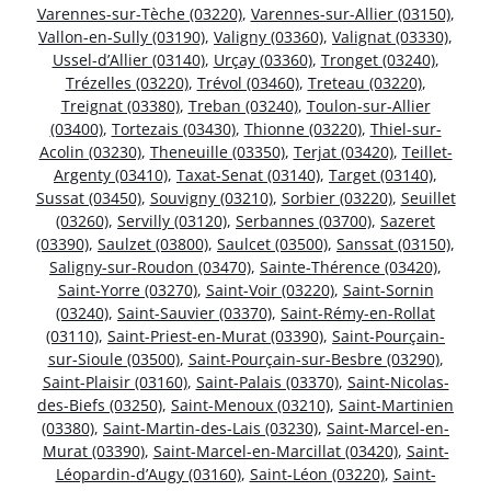
Varennes-sur-Tèche (03220)
,
Varennes-sur-Allier (03150)
,
Vallon-en-Sully (03190)
,
Valigny (03360)
,
Valignat (03330)
,
Ussel-d’Allier (03140)
,
Urçay (03360)
,
Tronget (03240)
,
Trézelles (03220)
,
Trévol (03460)
,
Treteau (03220)
,
Treignat (03380)
,
Treban (03240)
,
Toulon-sur-Allier
(03400)
,
Tortezais (03430)
,
Thionne (03220)
,
Thiel-sur-
Acolin (03230)
,
Theneuille (03350)
,
Terjat (03420)
,
Teillet-
Argenty (03410)
,
Taxat-Senat (03140)
,
Target (03140)
,
Sussat (03450)
,
Souvigny (03210)
,
Sorbier (03220)
,
Seuillet
(03260)
,
Servilly (03120)
,
Serbannes (03700)
,
Sazeret
(03390)
,
Saulzet (03800)
,
Saulcet (03500)
,
Sanssat (03150)
,
Saligny-sur-Roudon (03470)
,
Sainte-Thérence (03420)
,
Saint-Yorre (03270)
,
Saint-Voir (03220)
,
Saint-Sornin
(03240)
,
Saint-Sauvier (03370)
,
Saint-Rémy-en-Rollat
(03110)
,
Saint-Priest-en-Murat (03390)
,
Saint-Pourçain-
sur-Sioule (03500)
,
Saint-Pourçain-sur-Besbre (03290)
,
Saint-Plaisir (03160)
,
Saint-Palais (03370)
,
Saint-Nicolas-
des-Biefs (03250)
,
Saint-Menoux (03210)
,
Saint-Martinien
(03380)
,
Saint-Martin-des-Lais (03230)
,
Saint-Marcel-en-
Murat (03390)
,
Saint-Marcel-en-Marcillat (03420)
,
Saint-
Léopardin-d’Augy (03160)
,
Saint-Léon (03220)
,
Saint-