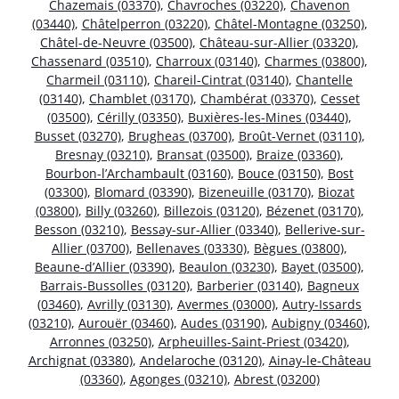
Chazemais (03370)
,
Chavroches (03220)
,
Chavenon
(03440)
,
Châtelperron (03220)
,
Châtel-Montagne (03250)
,
Châtel-de-Neuvre (03500)
,
Château-sur-Allier (03320)
,
Chassenard (03510)
,
Charroux (03140)
,
Charmes (03800)
,
Charmeil (03110)
,
Chareil-Cintrat (03140)
,
Chantelle
(03140)
,
Chamblet (03170)
,
Chambérat (03370)
,
Cesset
(03500)
,
Cérilly (03350)
,
Buxières-les-Mines (03440)
,
Busset (03270)
,
Brugheas (03700)
,
Broût-Vernet (03110)
,
Bresnay (03210)
,
Bransat (03500)
,
Braize (03360)
,
Bourbon-l’Archambault (03160)
,
Bouce (03150)
,
Bost
(03300)
,
Blomard (03390)
,
Bizeneuille (03170)
,
Biozat
(03800)
,
Billy (03260)
,
Billezois (03120)
,
Bézenet (03170)
,
Besson (03210)
,
Bessay-sur-Allier (03340)
,
Bellerive-sur-
Allier (03700)
,
Bellenaves (03330)
,
Bègues (03800)
,
Beaune-d’Allier (03390)
,
Beaulon (03230)
,
Bayet (03500)
,
Barrais-Bussolles (03120)
,
Barberier (03140)
,
Bagneux
(03460)
,
Avrilly (03130)
,
Avermes (03000)
,
Autry-Issards
(03210)
,
Aurouër (03460)
,
Audes (03190)
,
Aubigny (03460)
,
Arronnes (03250)
,
Arpheuilles-Saint-Priest (03420)
,
Archignat (03380)
,
Andelaroche (03120)
,
Ainay-le-Château
(03360)
,
Agonges (03210)
,
Abrest (03200)