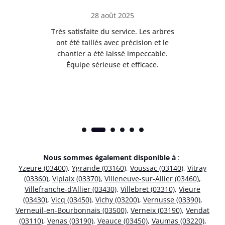
28 août 2025
Très satisfaite du service. Les arbres
E
 mes
ont été taillés avec précision et le
dan
risé
chantier a été laissé impeccable.
donn
Équipe sérieuse et efficace.
Nous sommes également disponible à
:
Yzeure (03400)
,
Ygrande (03160)
,
Voussac (03140)
,
Vitray
(03360)
,
Viplaix (03370)
,
Villeneuve-sur-Allier (03460)
,
Villefranche-d’Allier (03430)
,
Villebret (03310)
,
Vieure
(03430)
,
Vicq (03450)
,
Vichy (03200)
,
Vernusse (03390)
,
Verneuil-en-Bourbonnais (03500)
,
Verneix (03190)
,
Vendat
(03110)
,
Venas (03190)
,
Veauce (03450)
,
Vaumas (03220)
,