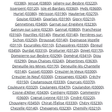
(03380)
,
Jenzat (03800)
,
Jaligny-sur-Besbre (03220)
,
Isserpent (03120)
,
Isle-et-Bardais (03360)
,
Hyds (03600)
,
Huriel (03380)
,
Hérisson (03190)
,
Hauterive (03270)
,
Gouise (03340)
,
Givarlais (03190)
,
Gipcy (03210)
,
Gennetines (03400)
,
Garnat-sur-Engièvre (03230)
,
Gannay-sur-Loire (03230)
,
Gannat (03800)
,
Franchesse
(03160)
,
Fourilles (03140)
,
Fleuriel (03140)
,
Ferrières-sur-
Sichon (03250)
,
Étroussat (03140)
,
Espinasse-Vozelle
(03110)
,
Escurolles (03110)
,
Échassières (03330)
,
Ébreuil
(03450)
,
Durdat (03310)
,
Droiturier (03120)
,
Doyet (03170)
,
Dompierre-sur-Besbre (03290)
,
Domérat (03410)
,
Diou
(03290)
,
Deux-Chaises (03240)
,
Désertines (03630)
,
Deneuille-les-Mines (03170)
,
Deneuille-lès-Chantelle
(03140)
,
Cusset (03300)
,
Creuzier-le-Vieux (03300)
,
Creuzier-le-Neuf (03300)
,
Cressanges (03240)
,
Créchy
(03150)
,
Coutansouze (03330)
,
Courçais (03370)
,
Couleuvre (03320)
,
Coulanges (03470)
,
Coulandon (03000)
,
Cosne-d’Allier (03430)
,
Contigny (03500)
,
Commentry
(03600)
,
Cognat-Lyonne (03110)
,
Cindré (03220)
,
Chouvigny (03450)
,
Chirat-l’Église (03330)
,
Chézy (03230)
,
Chezelle (03140)
,
Chevagnes (03230)
,
Chemilly (03210)
,