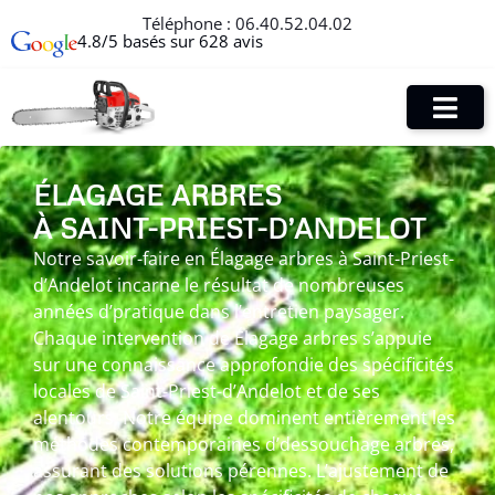
Téléphone :
06.40.52.04.02
4.8/5 basés sur 628 avis
ÉLAGAGE ARBRES
À SAINT-PRIEST-D’ANDELOT
Notre savoir-faire en Élagage arbres à Saint-Priest-
d’Andelot incarne le résultat de nombreuses
années d’pratique dans l’entretien paysager.
Chaque intervention de Élagage arbres s’appuie
sur une connaissance approfondie des spécificités
locales de Saint-Priest-d’Andelot et de ses
alentours. Notre équipe dominent entièrement les
méthodes contemporaines d’dessouchage arbres,
assurant des solutions pérennes. L’ajustement de