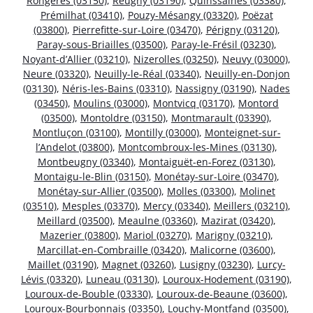
Rongères (03150)
,
Reugny (03190)
,
Quinssaines (03380)
,
Prémilhat (03410)
,
Pouzy-Mésangy (03320)
,
Poëzat
(03800)
,
Pierrefitte-sur-Loire (03470)
,
Périgny (03120)
,
Paray-sous-Briailles (03500)
,
Paray-le-Frésil (03230)
,
Noyant-d’Allier (03210)
,
Nizerolles (03250)
,
Neuvy (03000)
,
Neure (03320)
,
Neuilly-le-Réal (03340)
,
Neuilly-en-Donjon
(03130)
,
Néris-les-Bains (03310)
,
Nassigny (03190)
,
Nades
(03450)
,
Moulins (03000)
,
Montvicq (03170)
,
Montord
(03500)
,
Montoldre (03150)
,
Montmarault (03390)
,
Montluçon (03100)
,
Montilly (03000)
,
Monteignet-sur-
l’Andelot (03800)
,
Montcombroux-les-Mines (03130)
,
Montbeugny (03340)
,
Montaiguët-en-Forez (03130)
,
Montaigu-le-Blin (03150)
,
Monétay-sur-Loire (03470)
,
Monétay-sur-Allier (03500)
,
Molles (03300)
,
Molinet
(03510)
,
Mesples (03370)
,
Mercy (03340)
,
Meillers (03210)
,
Meillard (03500)
,
Meaulne (03360)
,
Mazirat (03420)
,
Mazerier (03800)
,
Mariol (03270)
,
Marigny (03210)
,
Marcillat-en-Combraille (03420)
,
Malicorne (03600)
,
Maillet (03190)
,
Magnet (03260)
,
Lusigny (03230)
,
Lurcy-
Lévis (03320)
,
Luneau (03130)
,
Louroux-Hodement (03190)
,
Louroux-de-Bouble (03330)
,
Louroux-de-Beaune (03600)
,
Louroux-Bourbonnais (03350)
,
Louchy-Montfand (03500)
,