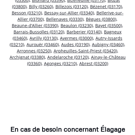
(03300)
,
Blomard (03390)
,
Bizeneuille (03170)
,
Biozat
(03800)
,
Billy (03260)
,
Billezois (03120)
,
Bézenet (03170)
,
Besson (03210)
,
Bessay-sur-Allier (03340)
,
Bellerive-sur-
Allier (03700)
,
Bellenaves (03330)
,
Bègues (03800)
,
Beaune-d’Allier (03390)
,
Beaulon (03230)
,
Bayet (03500)
,
Barrais-Bussolles (03120)
,
Barberier (03140)
,
Bagneux
(03460)
,
Avrilly (03130)
,
Avermes (03000)
,
Autry-Issards
(03210)
,
Aurouër (03460)
,
Audes (03190)
,
Aubigny (03460)
,
Arronnes (03250)
,
Arpheuilles-Saint-Priest (03420)
,
Archignat (03380)
,
Andelaroche (03120)
,
Ainay-le-Château
(03360)
,
Agonges (03210)
,
Abrest (03200)
En cas de besoin concernant Élagage