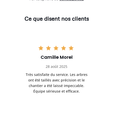
Ce que disent nos clients
Camille Morel
28 août 2025
Très satisfaite du service. Les arbres
E
 mes
ont été taillés avec précision et le
dan
risé
chantier a été laissé impeccable.
donn
Équipe sérieuse et efficace.