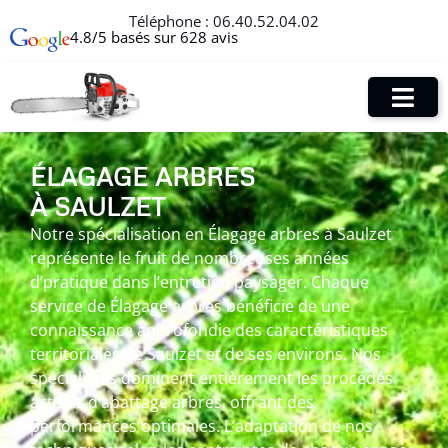
Téléphone :
06.40.52.04.02
4.8/5 basés sur 628 avis
ÉLAGAGE ARBRES
À SAULZET
Notre spécialisation en Élagage arbres à Saulzet
représente le fruit de nombreuses années
d’pratique dans l’entretien paysager. Chaque
service de Élagage arbres bénéficie de une
connaissance approfondie des caractéristiques
territoriales de Saulzet et de ses environs. Nos
spécialistes dominent entièrement les procédés
actuels d’abattage arbres, offrant des
performances optimales. L’adaptation de nos