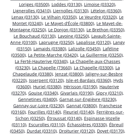
Loriges (03500)
,
Loddes (03130)
,
Limoise (03320)
,
Lignerolles (03410)
,
Liernolles (03130)
,
Lételon (03360)
,
Lenax (03130)
,
Le Vilhain (03350)
,
Le Veurdre (03320)
,
Le
Montet (03240)
,
Le Mayet-d’École (03800)
,
Le Mayet-de-
Montagne (03250)
,
Le Donjon (03130)
,
Le Brethon (03350)
,
Le Bouchaud (03130)
,
Lavoine (03250)
,
Lavault-Sainte-
Anne (03100)
,
Laprugne (03250)
,
Lapalisse (03120)
,
Langy
(03150)
,
Lamaids (03380)
,
Lalizolle (03450)
,
Laféline
(03500)
,
La Petite-Marche (03420)
,
La Guillermie (03250)
,
La Ferté-Hauterive (03340)
,
La Chapelle-aux-Chasses
(03230)
,
La Chapelle (73660)
,
La Chapelle (03300)
,
La
Chapelaude (03380)
,
Jenzat (03800)
,
Jaligny-sur-Besbre
(03220)
,
Isserpent (03120)
,
Isle-et-Bardais (03360)
,
Hyds
(03600)
,
Huriel (03380)
,
Hérisson (03190)
,
Hauterive
(03270)
,
Gouise (03340)
,
Givarlais (03190)
,
Gipcy (03210)
,
Gennetines (03400)
,
Garnat-sur-Engièvre (03230)
,
Gannay-sur-Loire (03230)
,
Gannat (03800)
,
Franchesse
(03160)
,
Fourilles (03140)
,
Fleuriel (03140)
,
Ferrières-sur-
Sichon (03250)
,
Étroussat (03140)
,
Espinasse-Vozelle
(03110)
,
Escurolles (03110)
,
Échassières (03330)
,
Ébreuil
(03450)
,
Durdat (03310)
,
Droiturier (03120)
,
Doyet (03170)
,