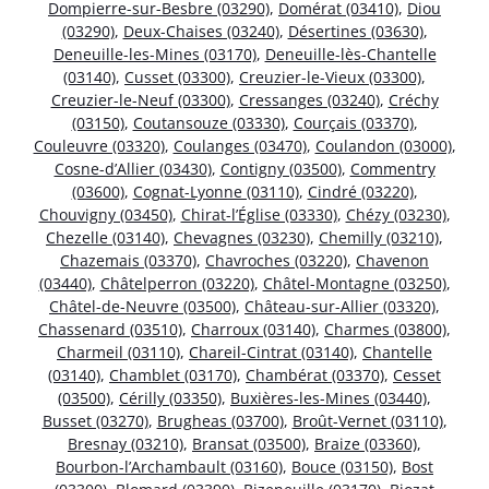
Dompierre-sur-Besbre (03290)
,
Domérat (03410)
,
Diou
(03290)
,
Deux-Chaises (03240)
,
Désertines (03630)
,
Deneuille-les-Mines (03170)
,
Deneuille-lès-Chantelle
(03140)
,
Cusset (03300)
,
Creuzier-le-Vieux (03300)
,
Creuzier-le-Neuf (03300)
,
Cressanges (03240)
,
Créchy
(03150)
,
Coutansouze (03330)
,
Courçais (03370)
,
Couleuvre (03320)
,
Coulanges (03470)
,
Coulandon (03000)
,
Cosne-d’Allier (03430)
,
Contigny (03500)
,
Commentry
(03600)
,
Cognat-Lyonne (03110)
,
Cindré (03220)
,
Chouvigny (03450)
,
Chirat-l’Église (03330)
,
Chézy (03230)
,
Chezelle (03140)
,
Chevagnes (03230)
,
Chemilly (03210)
,
Chazemais (03370)
,
Chavroches (03220)
,
Chavenon
(03440)
,
Châtelperron (03220)
,
Châtel-Montagne (03250)
,
Châtel-de-Neuvre (03500)
,
Château-sur-Allier (03320)
,
Chassenard (03510)
,
Charroux (03140)
,
Charmes (03800)
,
Charmeil (03110)
,
Chareil-Cintrat (03140)
,
Chantelle
(03140)
,
Chamblet (03170)
,
Chambérat (03370)
,
Cesset
(03500)
,
Cérilly (03350)
,
Buxières-les-Mines (03440)
,
Busset (03270)
,
Brugheas (03700)
,
Broût-Vernet (03110)
,
Bresnay (03210)
,
Bransat (03500)
,
Braize (03360)
,
Bourbon-l’Archambault (03160)
,
Bouce (03150)
,
Bost