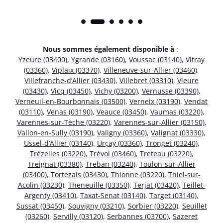
Nous sommes également disponible à
:
Yzeure (03400)
,
Ygrande (03160)
,
Voussac (03140)
,
Vitray
(03360)
,
Viplaix (03370)
,
Villeneuve-sur-Allier (03460)
,
Villefranche-d’Allier (03430)
,
Villebret (03310)
,
Vieure
(03430)
,
Vicq (03450)
,
Vichy (03200)
,
Vernusse (03390)
,
Verneuil-en-Bourbonnais (03500)
,
Verneix (03190)
,
Vendat
(03110)
,
Venas (03190)
,
Veauce (03450)
,
Vaumas (03220)
,
Varennes-sur-Tèche (03220)
,
Varennes-sur-Allier (03150)
,
Vallon-en-Sully (03190)
,
Valigny (03360)
,
Valignat (03330)
,
Ussel-d’Allier (03140)
,
Urçay (03360)
,
Tronget (03240)
,
Trézelles (03220)
,
Trévol (03460)
,
Treteau (03220)
,
Treignat (03380)
,
Treban (03240)
,
Toulon-sur-Allier
(03400)
,
Tortezais (03430)
,
Thionne (03220)
,
Thiel-sur-
Acolin (03230)
,
Theneuille (03350)
,
Terjat (03420)
,
Teillet-
Argenty (03410)
,
Taxat-Senat (03140)
,
Target (03140)
,
Sussat (03450)
,
Souvigny (03210)
,
Sorbier (03220)
,
Seuillet
(03260)
,
Servilly (03120)
,
Serbannes (03700)
,
Sazeret