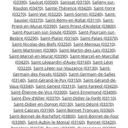
(03390)
,
Saulcet (03500)
,
Sanssat (03150)
,
Saligny-sur-
Roudon (03470)
,
Sainte-Thérence (03420)
,
Saint-Yorre
(03270)
,
Saint-Voir (03220)
,
Saint-Sornin (03240)
,
Saint-
Sauvier (03370)
,
Saint-Rémy-en-Rollat (03110)
,
Saint-
Priest-en-Murat (03390)
,
Saint-Priest-d’Andelot (03800)
,
Saint-Pourçain-sur-Sioule (03500)
,
Saint-Pourçain-sur-
Besbre (03290)
,
Saint-Plaisir (03160)
,
Saint-Palais (03370)
,
Saint-Nicolas-des-Biefs (03250)
,
Saint-Menoux (03210)
,
Saint-Martinien (03380)
,
Saint-Martin-des-Lais (03230)
,
Saint-Marcel-en-Murat (03390)
,
Saint-Marcel-en-Marcillat
(03420)
,
Saint-Léopardin-d’Augy (03160)
,
Saint-Léon
(03220)
,
Saint-Léger-sur-Vouzance (03130)
,
Saint-
Germain-des-Fossés (03260)
,
Saint-Germain-de-Salles
(03140)
,
Saint-Gérand-le-Puy (03150)
,
Saint-Gérand-de-
Vaux (03340)
,
Saint-Genest (03310)
,
Saint-Fargeol (03420)
,
Saint-Étienne-de-Vicq (03300)
,
Saint-Ennemond (03400)
,
Saint-Éloy-d’Allier (03370)
,
Saint-Didier-la-Forêt (03110)
,
Saint-Didier-en-Donjon (03130)
,
Saint-Désiré (03370)
,
Saint-Caprais (03190)
,
Saint-Bonnet-Tronçais (03360)
,
Saint-Bonnet-de-Rochefort (03800)
,
Saint-Bonnet-de-Four
(03390)
,
Saint-Aubin-le-Monial (03160)
,
Ronnet (03420)
,